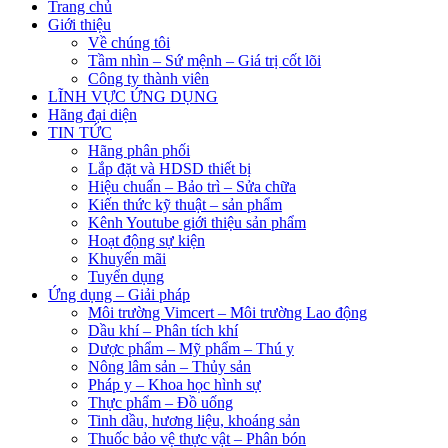
Trang chủ
Giới thiệu
Về chúng tôi
Tầm nhìn – Sứ mệnh – Giá trị cốt lõi
Công ty thành viên
LĨNH VỰC ỨNG DỤNG
Hãng đại diện
TIN TỨC
Hãng phân phối
Lắp đặt và HDSD thiết bị
Hiệu chuẩn – Bảo trì – Sửa chữa
Kiến thức kỹ thuật – sản phẩm
Kênh Youtube giới thiệu sản phẩm
Hoạt động sự kiện
Khuyến mãi
Tuyển dụng
Ứng dụng – Giải pháp
Môi trường Vimcert – Môi trường Lao động
Dầu khí – Phân tích khí
Dược phẩm – Mỹ phẩm – Thú y
Nông lâm sản – Thủy sản
Pháp y – Khoa học hình sự
Thực phẩm – Đồ uống
Tinh dầu, hương liệu, khoáng sản
Thuốc bảo vệ thực vật – Phân bón