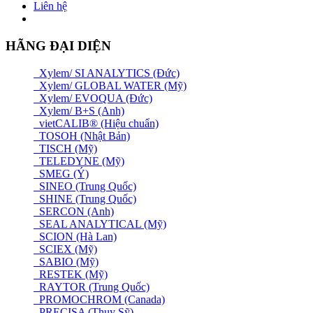
Liên hệ
HÃNG ĐẠI DIỆN
Xylem/ SI ANALYTICS (Đức)
Xylem/ GLOBAL WATER (Mỹ)
Xylem/ EVOQUA (Đức)
Xylem/ B+S (Anh)
vietCALIB® (Hiệu chuẩn)
TOSOH (Nhật Bản)
TISCH (Mỹ)
TELEDYNE (Mỹ)
SMEG (Ý)
SINEO (Trung Quốc)
SHINE (Trung Quốc)
SERCON (Anh)
SEAL ANALYTICAL (Mỹ)
SCION (Hà Lan)
SCIEX (Mỹ)
SABIO (Mỹ)
RESTEK (Mỹ)
RAYTOR (Trung Quốc)
PROMOCHROM (Canada)
PRECISA (Thuỵ Sỹ)