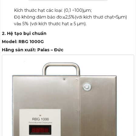
Kích thước hạt các loại: (0,1 ÷100)µm;
Độ không đảm bảo đo:≤2,5%(với kích thướ chạt<5µm)
và≤ 5% (với kích thước hạt ≥ 5 µm).
2. Hệ tạo bụi chuẩn
Model: RBG 1000G
Hãng sản xuất: Palas – Đức