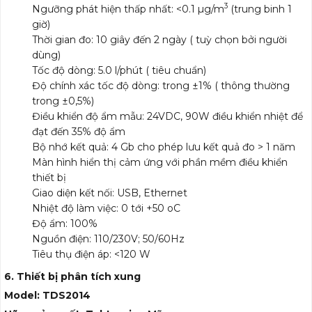
3
Ngưỡng phát hiện thấp nhất: <0.1 µg/m
(trung binh 1
giờ)
Thời gian đo: 10 giây đến 2 ngày ( tuỳ chọn bởi người
dùng)
Tốc độ dòng: 5.0 l/phút ( tiêu chuẩn)
Độ chính xác tốc độ dòng: trong ±1% ( thông thường
trong ±0,5%)
Điều khiển độ ẩm mẫu: 24VDC, 90W điều khiển nhiệt để
đạt đến 35% độ ẩm
Bộ nhớ kết quả: 4 Gb cho phép lưu kết quả đo > 1 năm
Màn hình hiển thị cảm ứng với phần mềm điều khiển
thiết bị
Giao diện kết nối: USB, Ethernet
Nhiệt độ làm việc: 0 tới +50 oC
Độ ẩm: 100%
Nguồn điện: 110/230V; 50/60Hz
Tiêu thụ điện áp: <120 W
6. Thiết bị phân tích xung
Model: TDS2014