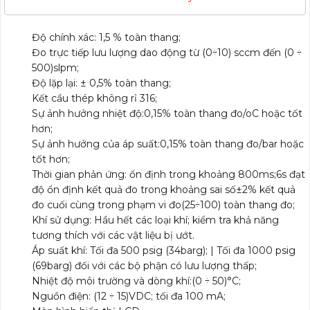
Độ chính xác: 1,5 % toàn thang;
Đo trực tiếp lưu lượng dao động từ (0÷10) sccm đến (0 ÷
500)slpm;
Độ lặp lại: ± 0,5% toàn thang;
Kết cầu thép không rỉ 316;
Sự ảnh hưởng nhiệt độ:0,15% toàn thang đo/oC hoặc tốt
hơn;
Sự ảnh hưởng của áp suất:0,15% toàn thang đo/bar hoặc
tốt hơn;
Thời gian phản ứng: ổn định trong khoảng 800ms;6s đạt
độ ổn định kết quả đo trong khoảng sai số±2% kết quả
đo cuối cùng trong phạm vi đo(25÷100) toàn thang đo;
Khí sử dụng: Hầu hết các loại khí; kiểm tra khả năng
tương thích với các vật liệu bị ướt.
Áp suất khí: Tối đa 500 psig (34barg); | Tối đa 1000 psig
(69barg) đối với các bộ phận có lưu lượng thấp;
Nhiệt độ môi trường và dòng khí:(0 ÷ 50)°C;
Nguồn điện: (12 ÷ 15)VDC; tối đa 100 mA;