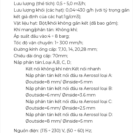
Lưu lượng (thể tích): 0,5 ÷ 5,0 m3/h;
Lưu lượng khối (các hạt): 0,04÷430 g/h (với tỷ trọng gắn
kết giả định của các hạt:1g/cm3);
Vật liệu hạt: Bột/khối không gắn kết (đã bao gồm);
Khí mang/phân tán: Không khí;
Áp suất đầu vào:4 ÷ 8 barg;
Tốc độ vận chuyển: 1÷ 300 mm/h;
Đường kính ống cấp: 7,10, 14, 20,28 mm;
Chiều dài ống cấp: 70mm;
Nắp phân tán:Loại A,B, C, D;
Kết nối không khí nén:Kết nối nhanh
Nắp phân tán kết nối đầu ra Aerosol loại A:
Øoutside=8 mm/ Øinside=5 mm
Nắp phân tán kết nối đầu ra Aerosol loại B:
Øoutside=6 mm/ Øinside=3.6 mm
Nắp phân tán kết nối đầu ra Aerosol loại C:
Øoutside=6 mm/ Øinside=2.5 mm
Nắp phân tán kết nối đầu ra Aerosol loại D:
Øoutside=8 mm/ Øinside=5 mm
Nguồn điện: (115 ÷ 230) V, (50 ÷ 60) Hz;