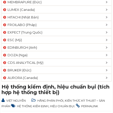
MEMBRAPURE (Đức)
LUMEX (Canada)
HITACHI (Nhật Bản)
FROILABO (Pháp)
EXPECT (Trung Quốc)
ESC (Mỹ)
EDINBURGH (Anh)
DOZA (Nga)
CDS ANALYTICAL (Mỹ)
BRUKER (Đức)
AURORA (Canada)
Hệ thống kiểm định, hiệu chuẩn bụi (tích
hợp hệ thống thiết bị)
,
VIỆT NGUYỄN
HÃNG PHÂN PHỐI
KIẾN THỨC KỸ THUẬT – SẢN
,
.
PHẨM
HỆ THỐNG KIỂM ĐỊNH
HIỆU CHUẨN BỤI
PERMALINK