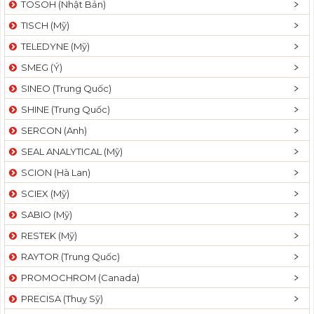
TOSOH (Nhật Bản)
t
TISCH (Mỹ)
i
o
TELEDYNE (Mỹ)
n
SMEG (Ý)
SINEO (Trung Quốc)
SHINE (Trung Quốc)
SERCON (Anh)
SEAL ANALYTICAL (Mỹ)
SCION (Hà Lan)
SCIEX (Mỹ)
SABIO (Mỹ)
RESTEK (Mỹ)
RAYTOR (Trung Quốc)
PROMOCHROM (Canada)
PRECISA (Thuỵ Sỹ)