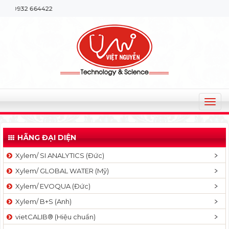
Chào m
T
o
g
HÃNG ĐẠI DIỆN
g
l
Xylem/ SI ANALYTICS (Đức)
e
Xylem/ GLOBAL WATER (Mỹ)
n
a
Xylem/ EVOQUA (Đức)
v
Xylem/ B+S (Anh)
i
g
vietCALIB® (Hiệu chuẩn)
a