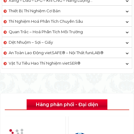
Xăng – Dầu – LPG – Khí CNG – Năng Lượng…
Thiết Bị Thí Nghiệm Cơ Bản
Thí Nghiệm Hoá Phân Tích Chuyên Sâu
Quan Trắc – Hoá Phân Tích Môi Trường
Dệt Nhuộm – Sợi – Giấy
An Toàn Lao Động vietSAFE® – Nội Thất funiLAB®
Vật Tư Tiêu Hao Thí Nghiệm vietSER®
Hãng phân phối - Đại diện