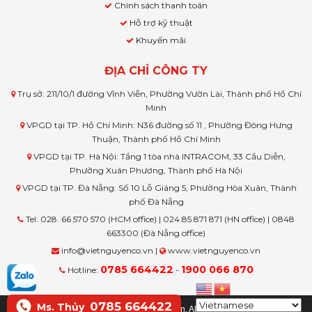
Chính sách thanh toán
Hỗ trợ kỹ thuật
Khuyến mãi
ĐỊA CHỈ CÔNG TY
Trụ sở: 211/10/1 đường Vĩnh Viễn, Phường Vườn Lài, Thành phố Hồ Chí
Minh
VPGD tại TP. Hồ Chí Minh: N36 đường số 11 , Phường Đông Hưng
Thuận, Thành phố Hồ Chí Minh
VPGD tại TP. Hà Nội: Tầng 1 tòa nhà INTRACOM, 33 Cầu Diễn,
Phường Xuân Phương, Thành phố Hà Nội
VPGD tại TP. Đà Nẵng: Số 10 Lỗ Giáng 5, Phường Hòa Xuân, Thành
phố Đà Nẵng
Tel: 028. 66 570 570 (HCM office) | 024.85 871 871 (HN office) | 0848
663300 (Đà Nẵng office)
info@vietnguyenco.vn |
www.vietnguyenco.vn
0785 664422
1900 066 870
Hotline:
-
0785 664422
Ms. Thủy
© Copyright www.vietnguyenco.vn, All rights reserved