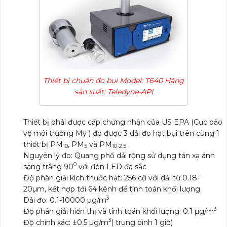
Thiết bị chuẩn đo bụi Model: T640 Hãng
sản xuất: Teledyne-API
Thiết bị phải được cấp chứng nhận của US EPA (Cục bảo
vệ môi trường Mỹ ) đo được 3 dải đo hạt bụi trên cùng 1
thiết bị PM
, PM
và PM
10
5
10-2.5
Nguyên lý đo: Quang phổ dải rộng sử dụng tán xạ ánh
0
sang trắng 90
với đèn LED đa sắc
Độ phân giải kích thước hạt: 256 cỡ với dải từ 0.18-
20µm, kết hợp tới 64 kênh để tính toán khối lượng
3
Dải đo: 0.1-10000 µg/m
3
Độ phân giải hiển thị và tính toán khối lượng: 0.1 µg/m
3
Độ chính xác: ±0.5 µg/m
( trung bình 1 giờ)