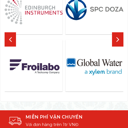
MIỄN PHÍ VẬN CHUYỂN
Với đơn hàng trên 1tr VNĐ