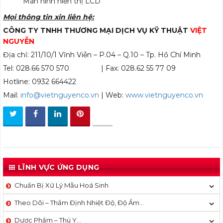
Màn hình hiển thị LCD
Mọi thông tin xin liên hệ:
CÔNG TY TNHH THƯƠNG MẠI DỊCH VỤ KỸ THUẬT
VIỆT
NGUYỄN
Địa chỉ: 211/10/1 Vĩnh Viễn – P.04 – Q.10 – Tp. Hồ Chí Minh
Tel: 028.66 570 570 | Fax: 028.62 55 77 09
Hotline: 0932 664422
Mail:
info@vietnguyenco.vn
| Web:
www.vietnguyenco.vn
LĨNH VỰC ỨNG DỤNG
Chuẩn Bị Xử Lý Mẫu Hoá Sinh
Theo Dõi – Thẩm Định Nhiệt Độ, Độ Ẩm…
Dược Phẩm – Thú Y…