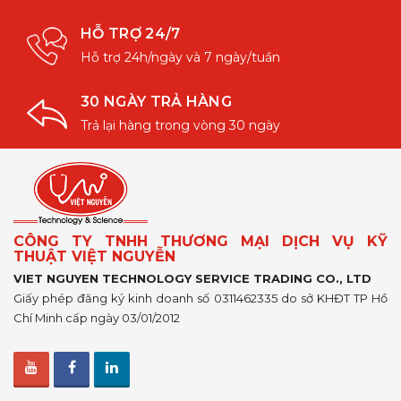
HỖ TRỢ 24/7
Hỗ trợ 24h/ngày và 7 ngày/tuần
30 NGÀY TRẢ HÀNG
Trả lại hàng trong vòng 30 ngày
CÔNG TY TNHH THƯƠNG MẠI DỊCH VỤ KỸ
THUẬT VIỆT NGUYỄN
VIET NGUYEN TECHNOLOGY SERVICE TRADING CO., LTD
Giấy phép đăng ký kinh doanh số 0311462335 do sở KHĐT TP Hồ
Chí Minh cấp ngày 03/01/2012