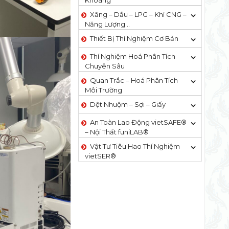
Khoáng
Xăng – Dầu – LPG – Khí CNG –
Năng Lượng…
Thiết Bị Thí Nghiệm Cơ Bản
Thí Nghiệm Hoá Phân Tích
Chuyên Sâu
Quan Trắc – Hoá Phân Tích
Môi Trường
Dệt Nhuộm – Sợi – Giấy
An Toàn Lao Động vietSAFE®
– Nội Thất funiLAB®
Vật Tư Tiêu Hao Thí Nghiệm
vietSER®