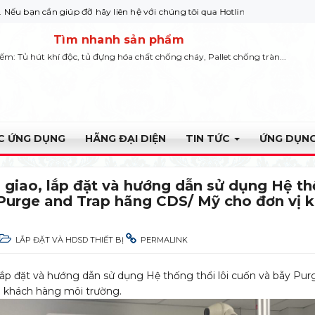
 liên hệ với chúng tôi qua Hotline: 0932 664422
Tìm nhanh sản phẩm
iếm: Tủ hút khí độc, tủ đựng hóa chất chống cháy, Pallet chống tràn...
ỰC ỨNG DỤNG
HÃNG ĐẠI DIỆN
TIN TỨC
ỨNG DỤNG
 giao, lắp đặt và hướng dẫn sử dụng Hệ thố
Purge and Trap hãng CDS/ Mỹ cho đơn vị 
LẮP ĐẶT VÀ HDSD THIẾT BỊ
PERMALINK
lắp đặt và hướng dẫn sử dụng Hệ thống thổi lôi cuốn và bẫy Pu
 khách hàng môi trường.