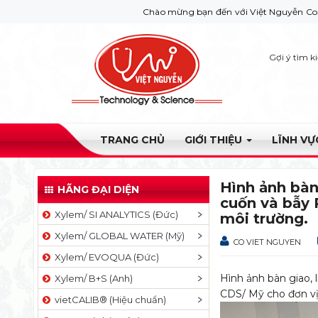
Chào mừng bạn đến với Việt Nguyễn Co. Nếu bạn cần giúp đỡ hãy
Gợi ý tìm k
TRANG CHỦ
GIỚI THIỆU
LĨNH V
Hình ảnh bàn
HÃNG ĐẠI DIỆN
cuốn và bẫy 
Xylem/ SI ANALYTICS (Đức)
môi trường.
Xylem/ GLOBAL WATER (Mỹ)
CO VIET NGUYEN
Xylem/ EVOQUA (Đức)
Hình ảnh bàn giao, 
Xylem/ B+S (Anh)
CDS/ Mỹ cho đơn vị
vietCALIB® (Hiệu chuẩn)