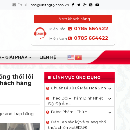
Email:
info@vietnguyenco.vn
Hỗ trợ khách hàng
0785 664422
Miền Bắc
0785 664422
Miền Nam
 – GIẢI PHÁP
LIÊN HỆ
ng thổi lôi
LĨNH VỰC ỨNG DỤNG
khách hàng
Chuẩn Bị Xử Lý Mẫu Hoá Sinh
Theo Dõi – Thẩm Định Nhiệt
Độ, Độ Ẩm…
Dược Phẩm – Thú Y…
rge and Trap hãng
Đào Tạo sắc ký và quang phổ
thực chiến vietEDU®