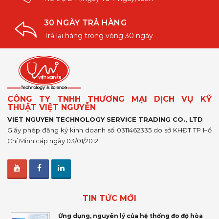
30 NGÀY TRẢ HÀNG
Trả lại hàng trong vòng 30 ngày
CÔNG TY TNHH THƯƠNG MẠI DỊCH VỤ KỸ
THUẬT VIỆT NGUYỄN
VIET NGUYEN TECHNOLOGY SERVICE TRADING CO., LTD
Giấy phép đăng ký kinh doanh số 0311462335 do sở KHĐT TP Hồ
Chí Minh cấp ngày 03/01/2012
TIN TỨC MỚI
Ứng dụng, nguyên lý của hệ thống đo độ hòa