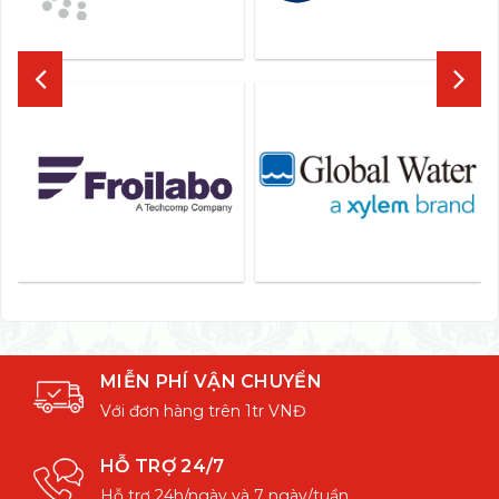
MIỄN PHÍ VẬN CHUYỂN
Với đơn hàng trên 1tr VNĐ
HỖ TRỢ 24/7
Hỗ trợ 24h/ngày và 7 ngày/tuần