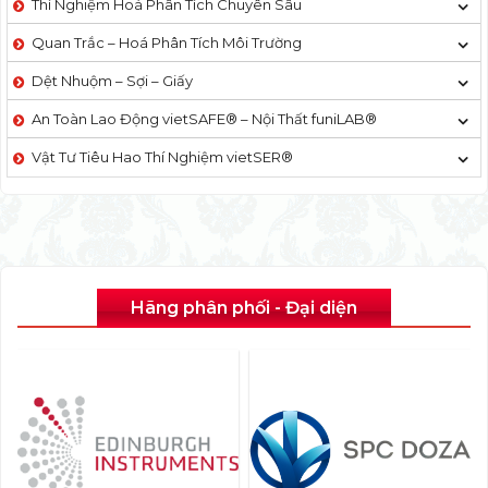
Thí Nghiệm Hoá Phân Tích Chuyên Sâu
Quan Trắc – Hoá Phân Tích Môi Trường
Dệt Nhuộm – Sợi – Giấy
An Toàn Lao Động vietSAFE® – Nội Thất funiLAB®
Vật Tư Tiêu Hao Thí Nghiệm vietSER®
Hãng phân phối - Đại diện