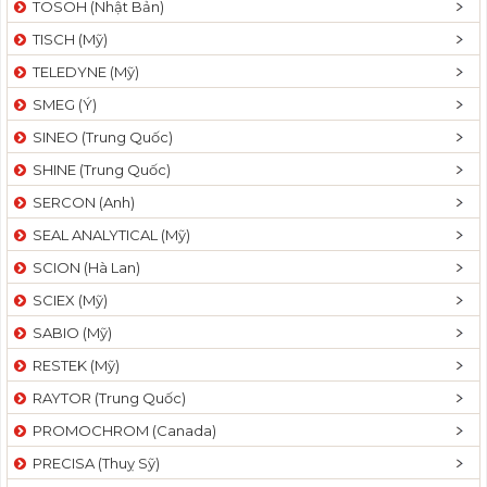
TOSOH (Nhật Bản)
t
TISCH (Mỹ)
i
o
TELEDYNE (Mỹ)
n
SMEG (Ý)
SINEO (Trung Quốc)
SHINE (Trung Quốc)
SERCON (Anh)
SEAL ANALYTICAL (Mỹ)
SCION (Hà Lan)
SCIEX (Mỹ)
SABIO (Mỹ)
RESTEK (Mỹ)
RAYTOR (Trung Quốc)
PROMOCHROM (Canada)
PRECISA (Thuỵ Sỹ)