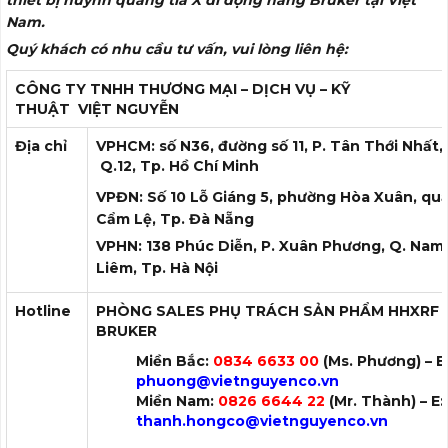
Nam.
Quý khách có nhu cầu tư vấn, vui lòng liên hệ:
CÔNG TY TNHH THƯƠNG MẠI – DỊCH VỤ – KỸ
THUẬT
VIỆT NGUYỄN
Địa chỉ
VPHCM: số N36, đường số 11, P. Tân Thới Nhất,
Q.12, Tp. Hồ Chí Minh
VPĐN: Số 10 Lỗ Giáng 5, phường Hòa Xuân, qu
Cẩm Lệ, Tp. Đà Nẵng
VPHN: 138 Phúc Diễn, P. Xuân Phương, Q. Nam
Liêm, Tp. Hà Nội
Hotline
PHÒNG SALES PHỤ TRÁCH SẢN PHẨM HHXRF
BRUKER
Miền Bắc:
0834 6633 00
(Ms. Phương) – E
phuong
@vietnguyenco.vn
Miền Nam:
0826 6644 22
(Mr. Thành) – E:
thanh.hongco
@vietnguyenco.vn