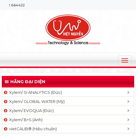
Chào mừng
T
o
g
HÃNG ĐẠI DIỆN
g
l
Xylem/ SI ANALYTICS (Đức)
e
Xylem/ GLOBAL WATER (Mỹ)
n
a
Xylem/ EVOQUA (Đức)
v
Xylem/ B+S (Anh)
i
g
vietCALIB® (Hiệu chuẩn)
a