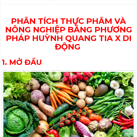
PHÂN TÍCH THỰC PHẨM VÀ
NÔNG NGHIỆP BẰNG PHƯƠNG
PHÁP HUỲNH QUANG TIA X DI
ĐỘNG
1. MỞ ĐẦU