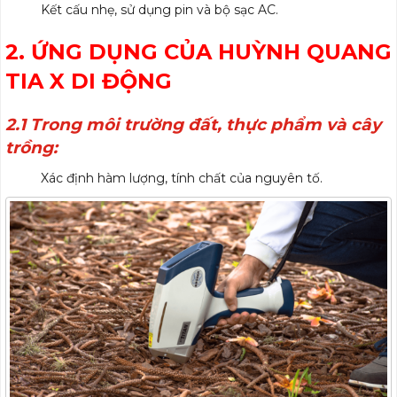
Kết cấu nhẹ, sử dụng pin và bộ sạc AC.
2. ỨNG DỤNG CỦA HUỲNH QUANG
TIA X DI ĐỘNG
2.1 Trong môi trường đất, thực phẩm và cây
trồng:
Xác định hàm lượng, tính chất của nguyên tố.