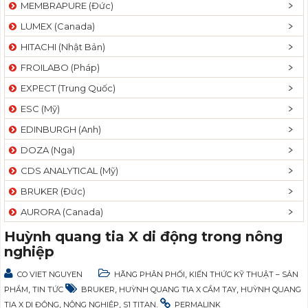
MEMBRAPURE (Đức)
LUMEX (Canada)
HITACHI (Nhật Bản)
FROILABO (Pháp)
EXPECT (Trung Quốc)
ESC (Mỹ)
EDINBURGH (Anh)
DOZA (Nga)
CDS ANALYTICAL (Mỹ)
BRUKER (Đức)
AURORA (Canada)
Huỳnh quang tia X di động trong nông
nghiệp
,
CO VIET NGUYEN
HÃNG PHÂN PHỐI
KIẾN THỨC KỸ THUẬT – SẢN
,
,
,
PHẨM
TIN TỨC
BRUKER
HUỲNH QUANG TIA X CẦM TAY
HUỲNH QUANG
,
,
.
TIA X DI ĐỘNG
NÔNG NGHIỆP
S1 TITAN
PERMALINK