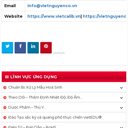
Email
info@vietnguyenco.vn
Website
https://www.vietcalib.vn
|
https://vietnguyenc
LĨNH VỰC ỨNG DỤNG
Chuẩn Bị Xử Lý Mẫu Hoá Sinh
Theo Dõi – Thẩm Định Nhiệt Độ, Độ Ẩm…
Dược Phẩm – Thú Y…
Đào Tạo sắc ký và quang phổ thực chiến vietEDU®
Điện Tử – Bán Dẫn – RoHS