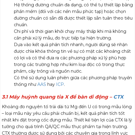
Hệ thống đường chuẩn đa dạng, có thể tự thiết lập bằng
phần mềm (đối với các nền mẫu phức tạp) hoặc chọn
đường chuẩn có sẵn đã được thiết lập sẵn tuân theo tiêu
chuẩn.
Chi phí và thời gian khởi chạy máy thấp khi mà không
cần phải xử lý mẫu, đo trực tiếp tại hiện trường.
Dựa vào kết quả phân tích nhanh, người dùng sẽ nhận
được chìa khóa thông tin về sự có mặt các khoáng chất
có lợi và có thể đưa ra các phương pháp xử lý phù hợp
trong các trường hợp như kim loại độc có trong thực
phẩm, cây trồng và nguồn nước.
Có thể sử dụng luân phiên giữa các phương pháp truyền
thống như
AAS
hay
ICP
.
3.1 Máy huỳnh quang tia X để bàn di động –
CTX
Khoảng đo nguyên tố trải dài từ Mg đến U có trong mẫu lỏng
– loại mẫu này yêu cầu phải chuẩn bị, kết quả phân tích tốt
nhất khi đặt trong cốc đựng mẫu. Thiết kế tiện lợi của CTX là lý
tưởng cho quá trình QA/QC mẫu thực phẩm tại hiện trường.
CTX thường được sử dụng bởi các chuyên gia trong lĩnh vực