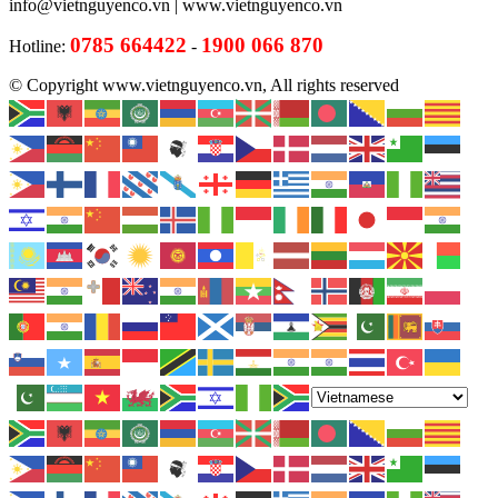
info@vietnguyenco.vn |
www.vietnguyenco.vn
0785 664422
1900 066 870
Hotline:
-
© Copyright www.vietnguyenco.vn, All rights reserved