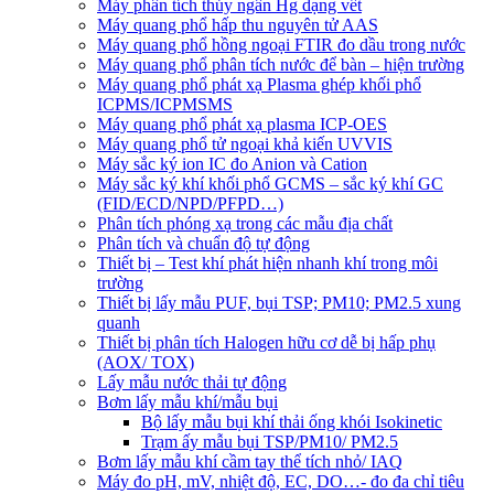
Máy phân tích thủy ngân Hg dạng vết
Máy quang phổ hấp thu nguyên tử AAS
Máy quang phổ hồng ngoại FTIR đo dầu trong nước
Máy quang phổ phân tích nước để bàn – hiện trường
Máy quang phổ phát xạ Plasma ghép khối phổ
ICPMS/ICPMSMS
Máy quang phổ phát xạ plasma ICP-OES
Máy quang phổ tử ngoại khả kiến UVVIS
Máy sắc ký ion IC đo Anion và Cation
Máy sắc ký khí khối phổ GCMS – sắc ký khí GC
(FID/ECD/NPD/PFPD…)
Phân tích phóng xạ trong các mẫu địa chất
Phân tích và chuẩn độ tự động
Thiết bị – Test khí phát hiện nhanh khí trong môi
trường
Thiết bị lấy mẫu PUF, bụi TSP; PM10; PM2.5 xung
quanh
Thiết bị phân tích Halogen hữu cơ dễ bị hấp phụ
(AOX/ TOX)
Lấy mẫu nước thải tự động
Bơm lấy mẫu khí/mẫu bụi
Bộ lấy mẫu bụi khí thải ống khói Isokinetic
Trạm ấy mẫu bụi TSP/PM10/ PM2.5
Bơm lấy mẫu khí cầm tay thể tích nhỏ/ IAQ
Máy đo pH, mV, nhiệt độ, EC, DO…- đo đa chỉ tiêu