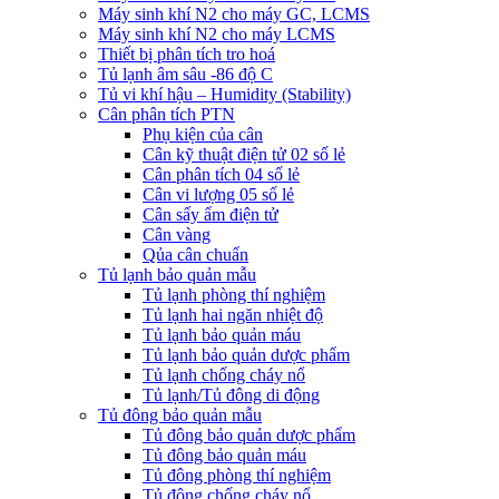
Máy sinh khí N2 cho máy GC, LCMS
Máy sinh khí N2 cho máy LCMS
Thiết bị phân tích tro hoá
Tủ lạnh âm sâu -86 độ C
Tủ vi khí hậu – Humidity (Stability)
Cân phân tích PTN
Phụ kiện của cân
Cân kỹ thuật điện tử 02 số lẻ
Cân phân tích 04 số lẻ
Cân vi lượng 05 số lẻ
Cân sấy ẩm điện tử
Cân vàng
Qủa cân chuẩn
Tủ lạnh bảo quản mẫu
Tủ lạnh phòng thí nghiệm
Tủ lạnh hai ngăn nhiệt độ
Tủ lạnh bảo quản máu
Tủ lạnh bảo quản dược phẩm
Tủ lạnh chống cháy nổ
Tủ lạnh/Tủ đông di động
Tủ đông bảo quản mẫu
Tủ đông bảo quản dược phẩm
Tủ đông bảo quản máu
Tủ đông phòng thí nghiệm
Tủ đông chống cháy nổ