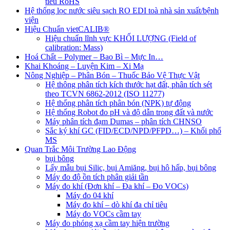
tiêu RoHS
Hệ thống lọc nước siêu sạch RO EDI​​ toà nhà sản xuất/bệnh
viện
Hiệu Chuẩn vietCALIB®
Hiệu chuẩn lĩnh vực KHỐI LƯỢNG (Field of
calibration: Mass)
Hoá Chất – Polymer – Bao Bì – Mực In…
Khai Khoáng – Luyện Kim – Xi Mạ
Nông Nghiệp – Phân Bón – Thuốc Bảo Vệ Thực Vật
Hệ thông phân tích kích thước hạt đất, phân tích sét
theo TCVN 6862-2012 (ISO 11277)
Hệ thống phân tích phân bón (NPK) tự động
Hệ thống Robot đo pH và độ dẫn trong đất và nước
Máy phân tích đạm Dumas – phân tích CHNSO
Sắc ký khí GC (FID/ECD/NPD/PFPD…) – Khối phổ
MS
Quan Trắc Môi Trường Lao Động
bụi bông
Lấy mẫu bụi Silic, bụi Amiăng, bụi hô hấp, bụi bông
Máy đo độ ồn tích phân giải tần
Máy đo khí (Đơn khí – Đa khí – Đo VOCs)
Máy đo 04 khí
Máy đo khí – dò khí đa chỉ tiêu
Máy đo VOCs cầm tay
Máy đo phóng xạ cầm tay hiện trường