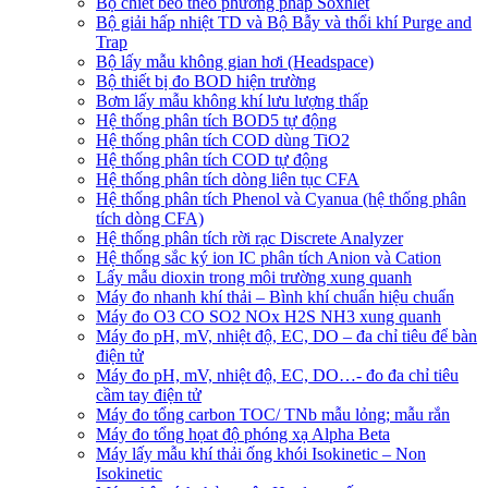
Bộ chiết béo theo phương pháp Soxhlet
Bộ giải hấp nhiệt TD và Bộ Bẫy và thổi khí Purge and
Trap
Bộ lấy mẫu không gian hơi (Headspace)
Bộ thiết bị đo BOD hiện trường
Bơm lấy mẫu không khí lưu lượng thấp
Hệ thống phân tích BOD5 tự động
Hệ thống phân tích COD dùng TiO2
Hệ thống phân tích COD tự động
Hệ thống phân tích dòng liên tục CFA
Hệ thống phân tích Phenol và Cyanua (hệ thống phân
tích dòng CFA)
Hệ thống phân tích rời rạc Discrete Analyzer
Hệ thống sắc ký ion IC phân tích Anion và Cation
Lấy mẫu dioxin trong môi trường xung quanh
Máy đo nhanh khí thải – Bình khí chuẩn hiệu chuẩn
Máy đo O3 CO SO2 NOx H2S NH3 xung quanh
Máy đo pH, mV, nhiệt độ, EC, DO – đa chỉ tiêu để bàn
điện tử
Máy đo pH, mV, nhiệt độ, EC, DO…- đo đa chỉ tiêu
cầm tay điện tử
Máy đo tổng carbon TOC/ TNb mẫu lỏng; mẫu rắn
Máy đo tổng họat độ phóng xạ Alpha Beta
Máy lấy mẫu khí thải ống khói Isokinetic – Non
Isokinetic