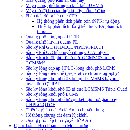
Máy quang phổ Raman cầm tay
Máy quang phổ tử ngoại khả kiến UVVIS
Máy thử độ hoà tan hợp bộ lấy mẫu tự động
Phân tích dòng liên tục CFA
Hệ thống phân tích phân bón (NPK) tự động
Thiết bị phân tích dòng liên tục CFA phân tích
thuốc lá
Quang phổ hồng ngoại FTIR
Quang phổ huỳnh quang FL
Sắc ký khí GC (FID/ECD/NPD/PFPD…)
Sắc ký khí GC hệ chuyên dụng GC Analyzer
Sắc ký khí khối phổ 01 tứ cực GCMS/ 03 tứ cực
GCMSMS
Sắc ký lỏng cao áp HPLC- lỏng khối phổ LCMS
Sắc ký lỏng điều chế (preparative chromatography)
Sắc ký lỏng khối phổ 03 tứ cực LCMSMS bẫy ion
tuyến tính QTRAP
Sắc ký lỏng khối phổ 03 tứ cực LCMSMS Triple Quad
Sắc ký lỏng khối phổ LCMS
Sắc ký lỏng khối phổ tứ cực kết hợp thời gian bay
UHPLC-QTOF
Thiết bị phân tích Acid Amin chuyên dụng
Hệ thống chưng cất đạm Kjeldahl
Quang phổ hấp thu nguyên tử AAS
Quan Trắc – Hoá Phân Tích Môi Trường