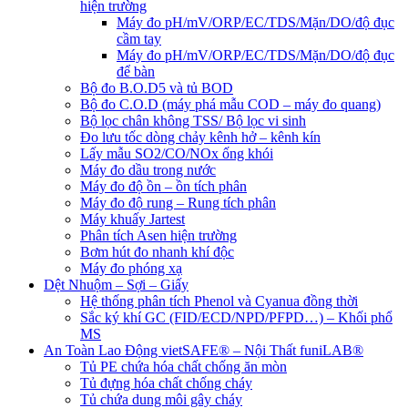
hiện trường
Máy đo pH/mV/ORP/EC/TDS/Mặn/DO/độ đục
cầm tay
Máy đo pH/mV/ORP/EC/TDS/Mặn/DO/độ đục
để bàn
Bộ đo B.O.D5 và tủ BOD
Bộ đo C.O.D (máy phá mẫu COD – máy đo quang)
Bộ lọc chân không TSS/ Bộ lọc vi sinh
Đo lưu tốc dòng chảy kênh hở – kênh kín
Lấy mẫu SO2/CO/NOx ống khói
Máy đo dầu trong nước
Máy đo độ ồn – ồn tích phân
Máy đo độ rung – Rung tích phân
Máy khuấy Jartest
Phân tích Asen hiện trường
Bơm hút đo nhanh khí độc
Máy đo phóng xạ
Dệt Nhuộm – Sợi – Giấy
Hệ thống phân tích Phenol và Cyanua đồng thời
Sắc ký khí GC (FID/ECD/NPD/PFPD…) – Khối phổ
MS
An Toàn Lao Động vietSAFE® – Nội Thất funiLAB®
Tủ PE chứa hóa chất chống ăn mòn
Tủ đựng hóa chất chống cháy
Tủ chứa dung môi gây cháy