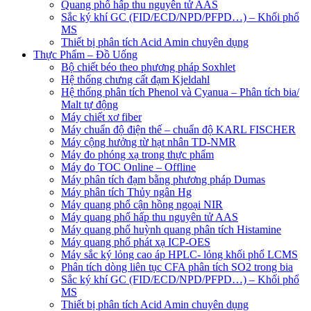
Quang phổ hấp thu nguyên tử AAS
Sắc ký khí GC (FID/ECD/NPD/PFPD…) – Khối phổ
MS
Thiết bị phân tích Acid Amin chuyên dụng
Thực Phẩm – Đồ Uống
Bộ chiết béo theo phương pháp Soxhlet
Hệ thống chưng cất đạm Kjeldahl
Hệ thống phân tích Phenol và Cyanua – Phân tích bia/
Malt tự động
Máy chiết xơ fiber
Máy chuẩn độ điện thế – chuẩn độ KARL FISCHER
Máy cộng hưởng từ hạt nhân TD-NMR
Máy đo phóng xạ trong thực phẩm
Máy đo TOC Online – Offline
Máy phân tích đạm bằng phương pháp Dumas
Máy phân tích Thủy ngân Hg
Máy quang phổ cận hồng ngoại NIR
Máy quang phổ hấp thu nguyên tử AAS
Máy quang phổ huỳnh quang phân tích Histamine
Máy quang phổ phát xạ ICP-OES
Máy sắc ký lỏng cao áp HPLC- lỏng khối phổ LCMS
Phân tích dòng liên tục CFA phân tích SO2 trong bia
Sắc ký khí GC (FID/ECD/NPD/PFPD…) – Khối phổ
MS
Thiết bị phân tích Acid Amin chuyên dụng