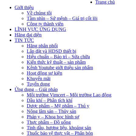
Trang chủ
Giới thiệu
Về chúng tôi
Tầm nhìn – Sứ mệnh – Giá trị cốt lõi
Công ty thành viên
LĨNH VỰC ỨNG DỤNG
Hãng đại diện
TIN TỨC
Hãng phân phối
Lắp đặt và HDSD thiết bị
Hiệu chuẩn – Bảo trì – Sửa chữa
Kiến thức kỹ thuật – sản phẩm
Kênh Youtube giới thiệu sản phẩm
Hoạt động sự kiện
Khuyến mãi
Tuyển dụng
Ứng dụng – Giải pháp
Môi trường Vimcert – Môi trường Lao động
Dầu khí – Phân tích khí
Dược phẩm – Mỹ phẩm – Thú y
Nông lâm sản – Thủy sản
Pháp y – Khoa học hình sự
Thực phẩm – Đồ uống
Tinh dầu, hương liệu, khoáng sản
Thuốc bảo vệ thực vật – Phân bón