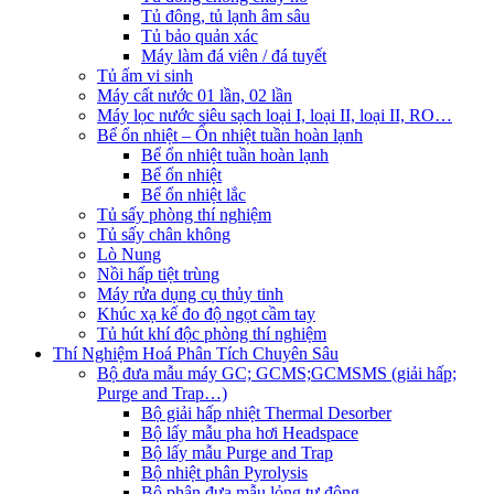
Tủ đông, tủ lạnh âm sâu
Tủ bảo quản xác
Máy làm đá viên / đá tuyết
Tủ ấm vi sinh
Máy cất nước 01 lần, 02 lần
Máy lọc nước siêu sạch loại I, loại II, loại II, RO…
Bể ổn nhiệt – Ổn nhiệt tuần hoàn lạnh
Bể ổn nhiệt tuần hoàn lạnh
Bể ổn nhiệt
Bể ổn nhiệt lắc
Tủ sấy phòng thí nghiệm
Tủ sấy chân không
Lò Nung
Nồi hấp tiệt trùng
Máy rửa dụng cụ thủy tinh
Khúc xạ kế đo độ ngọt cầm tay
Tủ hút khí độc phòng thí nghiệm
Thí Nghiệm Hoá Phân Tích Chuyên Sâu
Bộ đưa mẫu máy GC; GCMS;GCMSMS (giải hấp;
Purge and Trap…)
Bộ giải hấp nhiệt Thermal Desorber
Bộ lấy mẫu pha hơi Headspace
Bộ lấy mẫu Purge and Trap
Bộ nhiệt phân Pyrolysis
Bộ phận đưa mẫu lỏng tự động