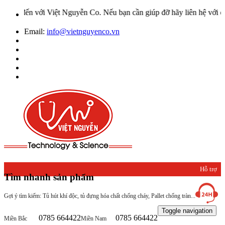
Việt Nguyễn Co. Nếu bạn cần giúp đỡ hãy liên hệ với chúng tôi qua 
Email:
info@vietnguyenco.vn
Hỗ trợ
Tìm nhanh sản phẩm
khách
Gợi ý tìm kiếm: Tủ hút khí độc, tủ đựng hóa chất chống cháy, Pallet chống tràn...
hàng
Toggle navigation
0785 664422
0785 664422
Miền Bắc
Miền Nam