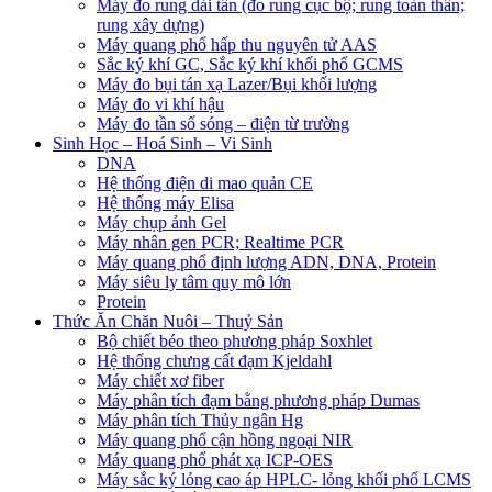
Máy đo rung dải tần (đo rung cục bộ; rung toàn thân;
rung xây dựng)
Máy quang phổ hấp thu nguyên tử AAS
Sắc ký khí GC, Sắc ký khí khối phổ GCMS
Máy đo bụi tán xạ Lazer/Bụi khối lượng
Máy đo vi khí hậu
Máy đo tần số sóng – điện từ trường
Sinh Học – Hoá Sinh – Vi Sinh
DNA
Hệ thống điện di mao quản CE
Hệ thống máy Elisa
Máy chụp ảnh Gel
Máy nhân gen PCR; Realtime PCR
Máy quang phổ định lượng ADN, DNA, Protein
Máy siêu ly tâm quy mô lớn
Protein
Thức Ăn Chăn Nuôi – Thuỷ Sản
Bộ chiết béo theo phương pháp Soxhlet
Hệ thống chưng cất đạm Kjeldahl
Máy chiết xơ fiber
Máy phân tích đạm bằng phương pháp Dumas
Máy phân tích Thủy ngân Hg
Máy quang phổ cận hồng ngoại NIR
Máy quang phổ phát xạ ICP-OES
Máy sắc ký lỏng cao áp HPLC- lỏng khối phổ LCMS