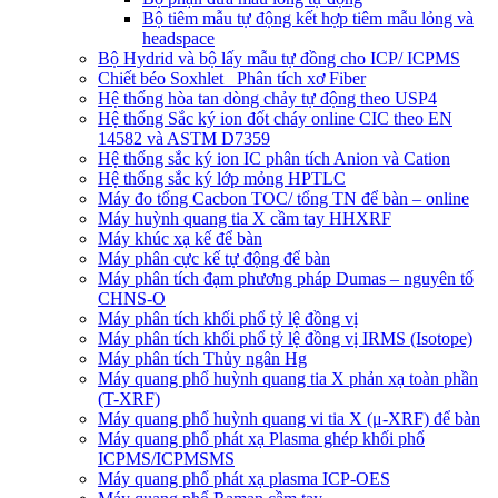
Bộ tiêm mẫu tự động kết hợp tiêm mẫu lỏng và
headspace
Bộ Hydrid và bộ lấy mẫu tự đồng cho ICP/ ICPMS
Chiết béo Soxhlet_ Phân tích xơ Fiber
Hệ thống hòa tan dòng chảy tự động theo USP4
Hệ thống Sắc ký ion đốt cháy online CIC theo EN
14582 và ASTM D7359
Hệ thống sắc ký ion IC phân tích Anion và Cation
Hệ thống sắc ký lớp mỏng HPTLC
Máy đo tổng Cacbon TOC/ tổng TN để bàn – online
Máy huỳnh quang tia X cầm tay HHXRF
Máy khúc xạ kế để bàn
Máy phân cực kế tự động để bàn
Máy phân tích đạm phương pháp Dumas – nguyên tố
CHNS-O
Máy phân tích khối phổ tỷ lệ đồng vị
Máy phân tích khối phổ tỷ lệ đồng vị IRMS (Isotope)
Máy phân tích Thủy ngân Hg
Máy quang phổ huỳnh quang tia X phản xạ toàn phần
(T-XRF)
Máy quang phổ huỳnh quang vi tia X (μ-XRF) để bàn
Máy quang phổ phát xạ Plasma ghép khối phổ
ICPMS/ICPMSMS
Máy quang phổ phát xạ plasma ICP-OES