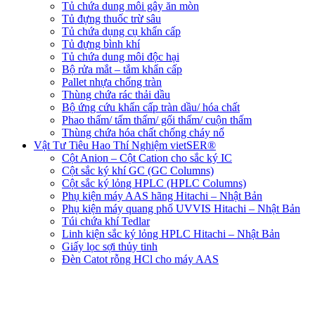
Tủ chứa dung môi gây ăn mòn
Tủ đựng thuốc trừ sâu
Tủ chứa dụng cụ khẩn cấp
Tủ đựng bình khí
Tủ chứa dung môi độc hại
Bộ rửa mắt – tắm khẩn cấp
Pallet nhựa chống tràn
Thùng chứa rác thải dầu
Bộ ứng cứu khẩn cấp tràn dầu/ hóa chất
Phao thấm/ tấm thấm/ gối thấm/ cuộn thấm
Thùng chứa hóa chất chống cháy nổ
Vật Tư Tiêu Hao Thí Nghiệm vietSER®
Cột Anion – Cột Cation cho sắc ký IC
Cột sắc ký khí GC (GC Columns)
Cột sắc ký lỏng HPLC (HPLC Columns)
Phụ kiện máy AAS hãng Hitachi – Nhật Bản
Phụ kiện máy quang phổ UVVIS Hitachi – Nhật Bản
Túi chứa khí Tedlar
Linh kiện sắc ký lỏng HPLC Hitachi – Nhật Bản
Giấy lọc sợi thủy tinh
Đèn Catot rỗng HCl cho máy AAS