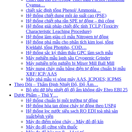
Cyanua…
chiết xác định tổng Phenol/ Ammonia…
Hệ thống chiết dung môi áp suất cao (PSE)
Hệ thống chiết pha rắn SPE tự động – thủ công
Hệ thống giải pháp chiết độc tính TCLP (Toxicity
Characteristic Leaching Procedure)
Hệ thống làm giàu cô mẫu Nitrogen tự động
Hệ thống phá mẫu cho phân tích kim loại, tổng
Kjeldahl, tổng Photpho, COD…
Hệ thống sắc ký thẩm thấu GPC làm sạch mẫu
Máy nghiền mẫu lạnh sâu Cryogenic Grinder
Máy nghiền trộn nghiền bi Mixer Mill Ball Mill
Máy nung chảy mẫu bằng điện tự động chuẩn bị mẫu
XRF/ ICP/ AAS
Máy phá mẫu vi sóng máy AAS, ICPOES; ICPMS
Theo Dõi – Thẩm Định Nhiệt Độ, Độ Ẩm…
Bộ ghi dữ liệu nhiệt độ độ ẩm không dây Ebro EBI 25
Dược Phẩm – Thú Y…
Hệ thống chuẩn bị môi trường tự động
Hệ thống hòa tan dòng chảy tự động theo USP4
Hệ thống lọc nước siêu sạch RO EDI​​ toà nhà sản
xuất/bệnh viện
Máy đo điểm nóng chảy – Máy đô độ kín
Máy đo độ cứng viên thuốc