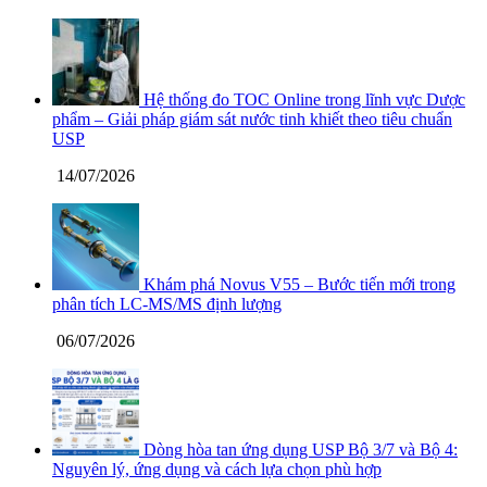
Hệ thống đo TOC Online trong lĩnh vực Dược
phẩm – Giải pháp giám sát nước tinh khiết theo tiêu chuẩn
USP
14/07/2026
Khám phá Novus V55 – Bước tiến mới trong
phân tích LC-MS/MS định lượng
06/07/2026
Dòng hòa tan ứng dụng USP Bộ 3/7 và Bộ 4:
Nguyên lý, ứng dụng và cách lựa chọn phù hợp