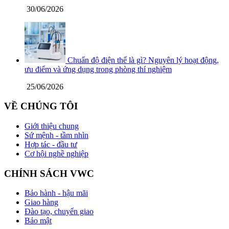
30/06/2026
Chuẩn độ điện thế là gì? Nguyên lý hoạt động,
ưu điểm và ứng dụng trong phòng thí nghiệm
25/06/2026
VỀ CHÚNG TÔI
Giới thiệu chung
Sứ mệnh - tầm nhìn
Hợp tác - đầu tư
Cơ hội nghề nghiệp
CHÍNH SÁCH VWC
Bảo hành - hậu mãi
Giao hàng
Đào tạo, chuyển giao
Bảo mật