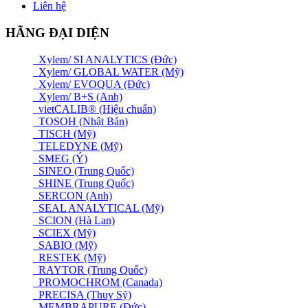
Liên hệ
HÃNG ĐẠI DIỆN
Xylem/ SI ANALYTICS (Đức)
Xylem/ GLOBAL WATER (Mỹ)
Xylem/ EVOQUA (Đức)
Xylem/ B+S (Anh)
vietCALIB® (Hiệu chuẩn)
TOSOH (Nhật Bản)
TISCH (Mỹ)
TELEDYNE (Mỹ)
SMEG (Ý)
SINEO (Trung Quốc)
SHINE (Trung Quốc)
SERCON (Anh)
SEAL ANALYTICAL (Mỹ)
SCION (Hà Lan)
SCIEX (Mỹ)
SABIO (Mỹ)
RESTEK (Mỹ)
RAYTOR (Trung Quốc)
PROMOCHROM (Canada)
PRECISA (Thuỵ Sỹ)
MEMBRAPURE (Đức)