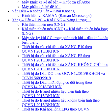
Máy khúc xạ kế để bàn – Khúc xạ kế Abbe
Máy phân cực kế để bàn
Vật Liệu – Khoáng Sản – Khai Khoáng
Kính hiển vi RAMAN (Raman Microscope)
Xăng – Dầu – LPG – Khí CNG – Năng Lượng…
Khí thiên nhiên nén (CNG)
Khí thiên nhiên nén (CNG) – Khí thiên nhiên hóa lỏng
(LNG)
Máy sắc ký khí GC trong phân tích khí – dầu khí – dầu
biến thế…
Thiết bị đo các chỉ tiêu của XĂNG E10 theo
QCVN1:2015/BKHCN
Thiết bị đo các chỉ tiêu của XĂNG E5 theo
QCVN1:2015/BKHCN
Thiết bị đo các chỉ tiêu của XĂNG KHÔNG CHÌ theo
QCVN1:2015/BKHCN
Thiết bị đo Dầu DO theo QCVN1:2015/BKHCN và
TCVN 5689:2018
Thiết bị đo Dầu nhờn động cơ đốt trong theo
QCVN14:2018/BKHCN
Thiết bị đo Etanol nhiên liệu biến tính theo
QCVN1:2015/BKHCN
Thiết bị đo Etanol nhiên liệu không biến tính theo
QCVN1:2015/BKHCN
Thiết bị đo Khí hóa lỏng LPG theo QCVN