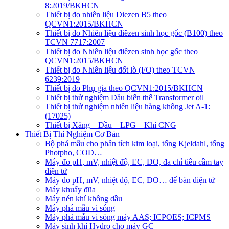
8:2019/BKHCN
Thiết bị đo nhiên liệu Diezen B5 theo
QCVN1:2015/BKHCN
Thiết bị đo Nhiên liệu điêzen sinh học gốc (B100) theo
TCVN 7717:2007
Thiết bị đo Nhiên liệu điêzen sinh học gốc theo
QCVN1:2015/BKHCN
Thiết bị đo Nhiên liệu đốt lò (FO) theo TCVN
6239:2019
Thiết bị đo Phụ gia theo QCVN1:2015/BKHCN
Thiết bị thử nghiệm Dầu biến thế Transformer oil
Thiết bị thử nghiệm nhiên liệu hàng không Jet A-1:
(17025)
Thiết bị Xăng – Dầu – LPG – Khí CNG
Thiết Bị Thí Nghiệm Cơ Bản
Bộ phá mẫu cho phân tích kim loại, tổng Kjeldahl, tổng
Photpho, COD…
Máy đo pH, mV, nhiệt độ, EC, DO, đa chỉ tiêu cầm tay
điện tử
Máy đo pH, mV, nhiệt độ, EC, DO… để bàn điện tử
Máy khuấy đũa
Máy nén khí không dầu
Máy phá mẫu vi sóng
Máy phá mẫu vi sóng máy AAS; ICPOES; ICPMS
Máy sinh khí Hydro cho máy GC