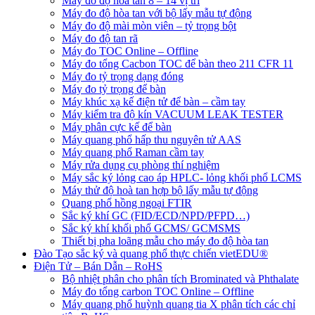
Máy đo độ hòa tan 8 – 14 vị trí
Máy đo độ hòa tan với bộ lấy mẫu tự động
Máy đo độ mài mòn viên – tỷ trọng bột
Máy đo độ tan rã
Máy đo TOC Online – Offline
Máy đo tổng Cacbon TOC để bàn theo 211 CFR 11
Máy đo tỷ trọng dạng đóng
Máy đo tỷ trọng để bàn
Máy khúc xạ kế điện tử để bàn – cầm tay
Máy kiểm tra độ kín VACUUM LEAK TESTER
Máy phân cực kế để bàn
Máy quang phổ hấp thu nguyên tử AAS
Máy quang phổ Raman cầm tay
Máy rửa dụng cụ phòng thí nghiệm
Máy sắc ký lỏng cao áp HPLC- lỏng khối phổ LCMS
Máy thử độ hoà tan hợp bộ lấy mẫu tự động
Quang phổ hồng ngoại FTIR
Sắc ký khí GC (FID/ECD/NPD/PFPD…)
Sắc ký khí khối phổ GCMS/ GCMSMS
Thiết bị pha loãng mẫu cho máy đo độ hòa tan
Đào Tạo sắc ký và quang phổ thực chiến vietEDU®
Điện Tử – Bán Dẫn – RoHS
Bộ nhiệt phân cho phân tích Brominated và Phthalate
Máy đo tổng carbon TOC Online – Offline
Máy quang phổ huỳnh quang tia X phân tích các chỉ