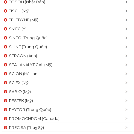
TOSOH (Nhật Bản)
t
TISCH (Mỹ)
i
o
TELEDYNE (Mỹ)
n
SMEG (Ý)
SINEO (Trung Quốc)
SHINE (Trung Quốc)
SERCON (Anh)
SEAL ANALYTICAL (Mỹ)
SCION (Hà Lan)
SCIEX (Mỹ)
SABIO (Mỹ)
RESTEK (Mỹ)
RAYTOR (Trung Quốc)
PROMOCHROM (Canada)
PRECISA (Thuỵ Sỹ)