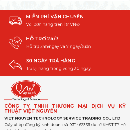
MIỄN PHÍ VẬN CHUYỂN
Với đơn hàng trên 1tr VNĐ
HỖ TRỢ 24/7
Hỗ trợ 24h/ngày và 7 ngày/tuần
30 NGÀY TRẢ HÀNG
Trả lại hàng trong vòng 30 ngày
CÔNG TY TNHH THƯƠNG MẠI DỊCH VỤ KỸ
THUẬT VIỆT NGUYỄN
VIET NGUYEN TECHNOLOGY SERVICE TRADING CO., LTD
Giấy phép đăng ký kinh doanh số 0311462335 do sở KHĐT TP Hồ