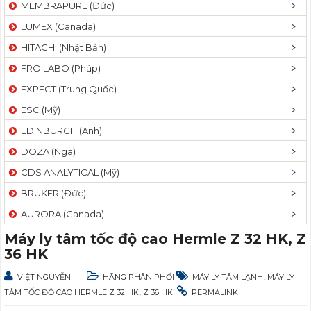
MEMBRAPURE (Đức)
LUMEX (Canada)
HITACHI (Nhật Bản)
FROILABO (Pháp)
EXPECT (Trung Quốc)
ESC (Mỹ)
EDINBURGH (Anh)
DOZA (Nga)
CDS ANALYTICAL (Mỹ)
BRUKER (Đức)
AURORA (Canada)
Máy ly tâm tốc độ cao Hermle Z 32 HK, Z
36 HK
,
VIỆT NGUYỄN
HÃNG PHÂN PHỐI
MÁY LY TÂM LẠNH
MÁY LY
,
.
TÂM TỐC ĐỘ CAO HERMLE Z 32 HK
Z 36 HK
PERMALINK