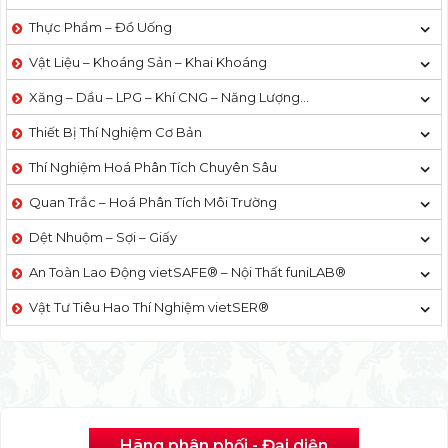
Thực Phẩm – Đồ Uống
Vật Liệu – Khoáng Sản – Khai Khoáng
Xăng – Dầu – LPG – Khí CNG – Năng Lượng…
Thiết Bị Thí Nghiệm Cơ Bản
Thí Nghiệm Hoá Phân Tích Chuyên Sâu
Quan Trắc – Hoá Phân Tích Môi Trường
Dệt Nhuộm – Sợi – Giấy
An Toàn Lao Động vietSAFE® – Nội Thất funiLAB®
Vật Tư Tiêu Hao Thí Nghiệm vietSER®
Hãng phân phối - Đại diện