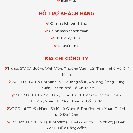
Bảo mật
HỖ TRỢ KHÁCH HÀNG
Chính sách bán hàng
Chính sách thanh toán
Hỗ trợ kỹ thuật
Khuyến mãi
ĐỊA CHỈ CÔNG TY
Trụ sở: 211/10/1 đường Vĩnh Viễn, Phường Vườn Lài, Thành phố Hồ Chí
Minh
VPGD tại TP. Hồ Chí Minh: N36 đường số 11 , Phường Đông Hưng
Thuận, Thành phố Hồ Chí Minh
VPGD tại TP. Hà Nội: Tầng 1 tòa nhà INTRACOM, 33 Cầu Diễn,
Phường Xuân Phương, Thành phố Hà Nội
VPGD tại TP. Đà Nẵng: Số 10 Lỗ Giáng 5, Phường Hòa Xuân, Thành
phố Đà Nẵng
Tel: 028. 66 570 570 (HCM office) | 024.85 871 871 (HN office) | 0848
663300 (Đà Nẵng office)