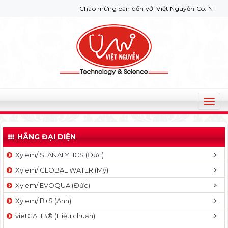
Chào mừng bạn đến với Việt Nguyễn Co. Nếu bạn cần g
T
o
g
HÃNG ĐẠI DIỆN
g
l
Xylem/ SI ANALYTICS (Đức)
e
Xylem/ GLOBAL WATER (Mỹ)
n
a
Xylem/ EVOQUA (Đức)
v
Xylem/ B+S (Anh)
i
g
vietCALIB® (Hiệu chuẩn)
a