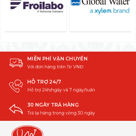
MIỄN PHÍ VẬN CHUYỂN
Với đơn hàng trên 1tr VNĐ
HỖ TRỢ 24/7
Hỗ trợ 24h/ngày và 7 ngày/tuần
30 NGÀY TRẢ HÀNG
Trả lại hàng trong vòng 30 ngày