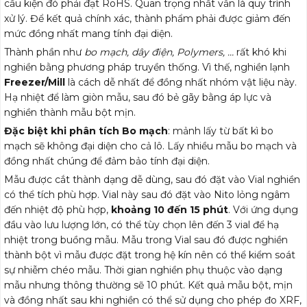
cấu kiện đó phải đạt RoHS. Quan trọng nhất vẫn là quy trình
xử lý. Để kết quả chính xác, thành phẩm phải được giảm đến
mức đồng nhất mang tính đại diện.
Thành phần như
bo mạch, dây điện, Polymers, …
rất khó khi
nghiền bằng phương pháp truyền thống. Vì thế, nghiền lạnh
Freezer/Mill
là cách dễ nhất để đồng nhất nhóm vật liệu này.
Hạ nhiệt để làm giòn mẫu, sau đó bẻ gãy bằng áp lực và
nghiền thành mẫu bột mịn.
Đặc biệt khi phân tích Bo mạch
: mảnh lấy từ bất kì bo
mạch sẽ không đại diện cho cả lô. Lấy nhiều mẫu bo mạch và
đồng nhất chúng để đảm bảo tính đại diện.
Mẫu được cắt thành dạng dễ dùng, sau đó đặt vào Vial nghiền
có thể tích phù hợp. Vial này sau đó đặt vào Nito lỏng ngâm
đến nhiệt độ phù hợp,
khoảng 10 đến 15 phút
. Với ứng dụng
đầu vào lưu lượng lớn, có thể tùy chọn lên đến 3 vial để hạ
nhiệt trong buồng mẫu. Mẫu trong Vial sau đó được nghiền
thành bột vì mẫu được đặt trong hệ kín nên có thể kiểm soát
sự nhiễm chéo mẫu. Thời gian nghiền phụ thuộc vào dạng
mẫu nhưng thông thường sẽ 10 phút. Kết quả mẫu bột, mịn
và đồng nhất sau khi nghiền có thể sử dụng cho phép đo XRF,