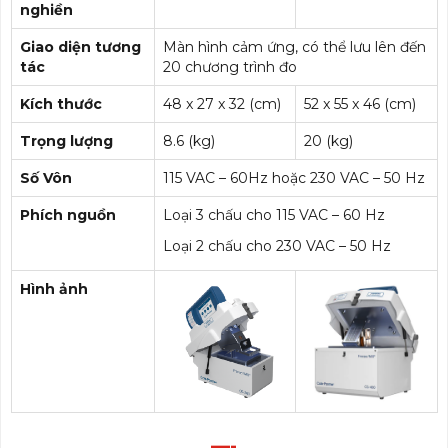
nghiền
Giao diện tương
Màn hình cảm ứng, có thể lưu lên đến
tác
20 chương trình đo
Kích thước
48 x 27 x 32 (cm)
52 x 55 x 46 (cm)
Trọng lượng
8.6 (kg)
20 (kg)
Số Vôn
115 VAC – 60Hz hoặc 230 VAC – 50 Hz
Phích nguồn
Loại 3 chấu cho 115 VAC – 60 Hz
Loại 2 chấu cho 230 VAC – 50 Hz
Hình ảnh
—-