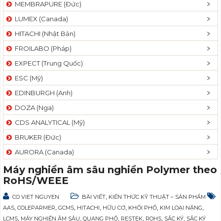
MEMBRAPURE (Đức)
LUMEX (Canada)
HITACHI (Nhật Bản)
FROILABO (Pháp)
EXPECT (Trung Quốc)
ESC (Mỹ)
EDINBURGH (Anh)
DOZA (Nga)
CDS ANALYTICAL (Mỹ)
BRUKER (Đức)
AURORA (Canada)
Máy nghiền âm sâu nghiền Polymer theo
RoHS/WEEE
,
CO VIET NGUYEN
BÀI VIẾT
KIẾN THỨC KỸ THUẬT – SẢN PHẨM
,
,
,
,
,
,
,
AAS
COLEPARMER
GCMS
HITACHI
HỮU CƠ
KHỐI PHỔ
KIM LOẠI NẶNG
,
,
,
,
,
,
LCMS
MÁY NGHIỀN ÂM SÂU
QUANG PHỔ
RESTEK
ROHS
SẮC KÝ
SẮC KÝ