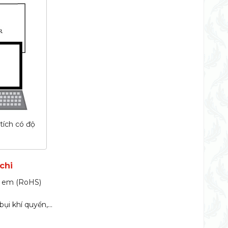
tích có độ
chi
rẻ em (RoHS)
bụi khí quyển,…