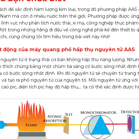
cách để xác định hàm lượng kim loại, trong đó phương pháp AAS
t Nam mà còn ở nhiều nước trên thế giới. Phương pháp được ứng
u lĩnh vực như phân tích nước thải, xi mạ, công nghiệp thực phẩm
 Một trong những hãng đi đầu về công nghệ phải kể đến thiết bị
hi, cùng chúng tôi tìm hiểu trong bài viết này nhé!
t động của máy quang phổ hấp thụ nguyên tử AAS
 nguyên tử ở trạng thái cơ bản không hấp thu năng lượng. Nhưng
ích thích chúng bằng một chùm tia sáng có bước sóng nhất định 
ạ có bước sóng nhất định. Khi đó nguyên tử sẽ chuyển từ trạng t
ch và tạo ra phổ nguyên tử của nguyên tố. Mỗi nguyên tử ứng vớ
 cao pic, diện tích pic hay độ hấp thụ,… ta có thể xác định được