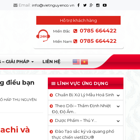
Email:
info@vietnguyenco.vn
Hỗ trợ khách hàng
0785 664422
Miền Bắc
0785 664422
Miền Nam
 – GIẢI PHÁP
LIÊN HỆ
g điều bạn
LĨNH VỰC ỨNG DỤNG
Chuẩn Bị Xử Lý Mẫu Hoá Sinh
Ổ HẤP THU NGUYÊN
Theo Dõi – Thẩm Định Nhiệt
Độ, Độ Ẩm…
Dược Phẩm – Thú Y…
achi và
Đào Tạo sắc ký và quang phổ
thực chiến vietEDU®