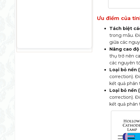
Ưu điểm của tí
Tách biệt c
trong mẫu. Điề
giữa các nguy
Nâng cao độ
thụ trở nên c
các nguyên tố
Loại bỏ nền 
correction). Đ
kết quả phân t
Loại bỏ nền 
correction). Đ
kết quả phân t