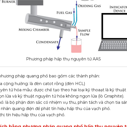
Phương pháp hấp thụ nguyên tử AAS
 phương pháp quang phổ bao gồm các thành phần:
a cộng hưởng: là đèn catot rỗng (đèn HCL)
ên tử hóa mẫu: được chế tạo theo hai loại kỹ thoaạt là kỹ thuậ
 lửa và kỹ thuật nguyên tử hóa không ngọn lửa (lò Grraphite).
: là bộ phận đơn sắc có nhiệm vụ thu, phân tách và chọn tia sá
nhân quang điện để phát tín hiệu hấp thu của vạch phổ.
hị tín hiệu hấp thu của vạch phổ.
tích bằng phương pháp quang phổ hấp thụ nguyên t