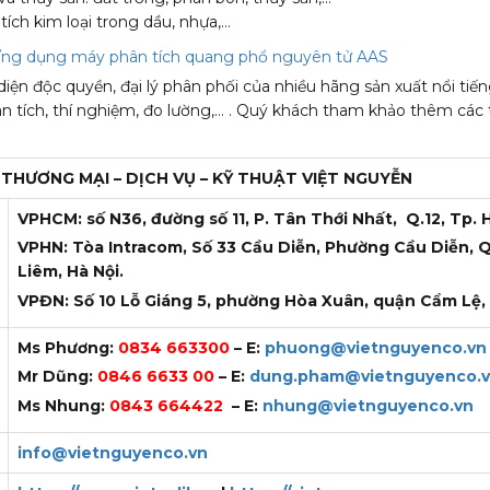
tích kim loại trong dầu, nhựa,…
ng dụng máy phân tích quang phổ nguyên tử AAS
 diện độc quyền, đại lý phân phối của nhiều hãng sản xuất nổi tiến
 tích, thí nghiệm, đo lường,… . Quý khách tham khảo thêm các 
THƯƠNG MẠI – DỊCH VỤ – KỸ THUẬT
VIỆT NGUYỄN
VPHCM: số N36, đường số 11, P. Tân Thới Nhất, Q.12, Tp. 
VPHN: Tòa Intracom, Số 33 Cầu Diễn, Phường Cầu Diễn,
Liêm, Hà Nội.
VPĐN: Số 10 Lỗ Giáng 5, phường Hòa Xuân, quận Cẩm Lệ,
Ms Phương:
0834 663300
– E:
phuong@vietnguyenco.vn
Mr Dũng:
0846 6633 00
– E:
dung.pham@vietnguyenco.
Ms Nhung:
0843 664422
– E:
nhung@vietnguyenco.vn
info@vietnguyenco.vn