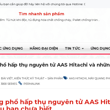
p đỡ hãy liên hệ với chúng tôi qua Hotline: 0932 664422
Tìm nhanh sản phẩm
iếm: Tủ hút khí độc, tủ đựng hóa chất chống cháy, Pallet chống tràn...
ỰC ỨNG DỤNG
HÃNG ĐẠI DIỆN
TIN TỨC
ỨNG DỤNG
ổ hấp thụ nguyên tử AAS Hitachi và nhữn
,
,
BÀI VIẾT
KIẾN THỨC KỸ THUẬT – SẢN PHẨM
AAS HITACHI
MÁY QUANG PH
.
3000 SERIES
PERMALINK
 phổ hấp thụ nguyên tử AAS Hit
u bạn chưa biết