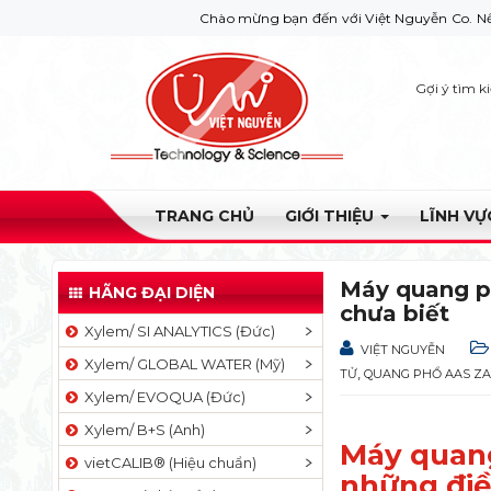
Chào mừng bạn đến với Việt Nguyễn Co. Nếu bạn cần giú
Gợi ý tìm k
TRANG CHỦ
GIỚI THIỆU
LĨNH V
Máy quang ph
HÃNG ĐẠI DIỆN
chưa biết
Xylem/ SI ANALYTICS (Đức)
VIỆT NGUYỄN
Xylem/ GLOBAL WATER (Mỹ)
,
TỬ
QUANG PHỔ AAS ZA 
Xylem/ EVOQUA (Đức)
Xylem/ B+S (Anh)
Máy quang
vietCALIB® (Hiệu chuẩn)
những điề