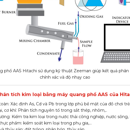
 phổ AAS Hitachi sử dụng kỹ thuật Zeeman giúp kết quả phân 
chính xác và độ nhạy cao
hân tích kim loại bằng máy quang phổ AAS của Hita
toàn: Xác định As, Cd và Pb trong lớp phủ bề mặt của đồ chơi t
, cơ khí: Phân tích nguyên tố trong sắt thép, nhôm,..
ường: Kiểm tra kim loại trong nước thải công nghiệp, nước sông, 
hực phẩm: kiểm soát kim loại trong phụ gia,…
à thủy sản: đất trồng, phân bón, thủy sản,…