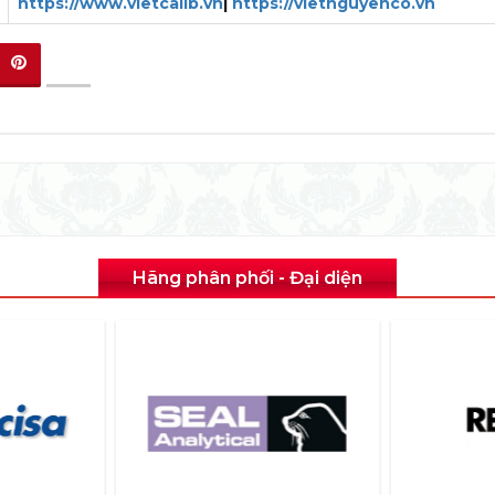
https://www.vietcalib.vn
|
https://vietnguyenco.vn
Hãng phân phối - Đại diện