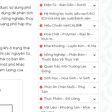
Điện Tử – Bán Dẫn – RoHS
 được sử dụng phổ
 dụng để phân tích
Hệ thống lọc nước siêu sạch RO
, nông nghiệp, thủy
EDI​​ toà nhà sản xuất/bệnh viện
 quang phổ hấp thụ
Hiệu Chuẩn vietCALIB®
Hoá Chất – Polymer – Bao Bì –
Mực In…
Khai Khoáng – Luyện Kim – Xi Mạ
 khi ở trạng thái
thì các nguyên tử
Nông Nghiệp – Phân Bón –
hái cơ bản lên
Thuốc Bảo Vệ Thực Vật
i một phổ khác
Quan Trắc Môi Trường Lao
 hàm lượng của
Động
Sinh Học – Hoá Sinh – Vi Sinh
Thức Ăn Chăn Nuôi – Thuỷ
Sản
Thực Phẩm – Đồ Uống
Vật Liệu – Khoáng Sản – Khai