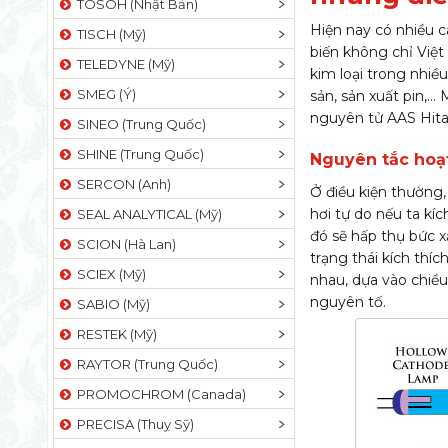
TOSOH (Nhật Bản)
Hiện nay có nhiều 
TISCH (Mỹ)
biến không chỉ Việ
TELEDYNE (Mỹ)
kim loại trong nhiề
SMEG (Ý)
sản, sản xuất pin,…
nguyên tử AAS Hitac
SINEO (Trung Quốc)
SHINE (Trung Quốc)
Nguyên tắc hoạ
SERCON (Anh)
Ở điều kiện thường,
hơi tự do nếu ta k
SEAL ANALYTICAL (Mỹ)
đó sẽ hấp thụ bức x
SCION (Hà Lan)
trạng thái kích thí
SCIEX (Mỹ)
nhau, dựa vào chiều
nguyên tố.
SABIO (Mỹ)
RESTEK (Mỹ)
RAYTOR (Trung Quốc)
PROMOCHROM (Canada)
PRECISA (Thuỵ Sỹ)