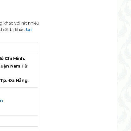
g khác với rất nhiều
thiết bị khác
tại
Hồ Chí Minh.
 Quận Nam Từ
 Tp. Đà Nẵng.
vn