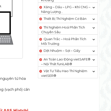
Khoáng
Xăng – Dầu – LPG – Khí CNG –
Năng Lượng…
Thiết Bị Thí Nghiệm Cơ Bản
Thí Nghiệm Hoá Phân Tích
Chuyên Sâu
Quan Trắc – Hoá Phân Tích
Môi Trường
Dệt Nhuộm – Sợi – Giấy
An Toàn Lao Động vietSAFE®
– Nội Thất funiLAB®
Vật Tư Tiêu Hao Thí Nghiệm
vietSER®
t nguyên tử hóa
ng (vạch phổ) cần
ử AAS Hiatchi