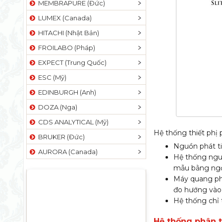
MEMBRAPURE (Đức)
LUMEX (Canada)
HITACHI (Nhật Bản)
FROILABO (Pháp)
EXPECT (Trung Quốc)
ESC (Mỹ)
EDINBURGH (Anh)
DOZA (Nga)
CDS ANALYTICAL (Mỹ)
Hệ thống thiết phị
BRUKER (Đức)
Nguồn phát ti
AURORA (Canada)
Hệ thống nguy
mẫu bằng ngọn
Máy quang phổ
đo hướng vào 
Hệ thống chỉ t
Hệ thống phân 