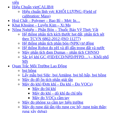
viện
Hiệu Chuẩn vietCALIB®
Hiệu chuẩn lĩnh vực KHỐI LƯỢNG (Field of
calibration: Mass)
Hoá Chất – Polymer – Bao Bì – Mực In…
Khai Khoáng – Luyện Kim – Xi Mạ
Nông Nghiệp – Phân Bón – Thuốc Bảo Vệ Thực Vật
Hệ thông phân tích kích thước hạt đất, phân tích sét
theo TCVN 6862-2012 (ISO 11277)
Hệ thống phân tích phân bón (NPK) tự động
Hệ thống Robot đo pH và độ dẫn trong đất và nước
Máy phân tích đạm Dumas – phân tích CHNSO
Sắc ký khí GC (FID/ECD/NPD/PFPD…) – Khối phổ
MS
Quan Trắc Môi Trường Lao Động
bụi bông
Lấy mẫu bụi Silic, bụi Amiăng, bụi hô hấp, bụi bông
Máy đo độ ồn tích phân giải tần
Máy đo khí (Đơn khí – Đa khí – Đo VOCs)
Máy đo 04 khí
Máy đo khí – dò khí đa chỉ tiêu
Máy đo VOCs cầm tay
Máy đo phóng xạ cầm tay hiện trường
Máy đo rung dải tần (đo rung cục bộ; rung toàn thân;
rung xây dựng)