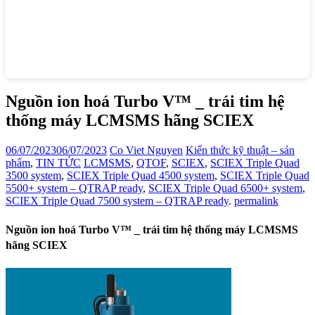
Nguồn ion hoá Turbo V™ _ trái tim hệ
thống máy LCMSMS hãng SCIEX
06/07/2023
06/07/2023
Co Viet Nguyen
Kiến thức kỹ thuật – sản
phẩm
,
TIN TỨC
LCMSMS
,
QTOF
,
SCIEX
,
SCIEX Triple Quad
3500 system
,
SCIEX Triple Quad 4500 system
,
SCIEX Triple Quad
5500+ system – QTRAP ready
,
SCIEX Triple Quad 6500+ system
,
SCIEX Triple Quad 7500 system – QTRAP ready
.
permalink
Nguồn ion hoá Turbo V™ _ trái tim hệ thống máy LCMSMS
hãng SCIEX