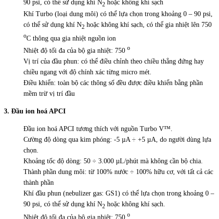
90 psi, có thể sử dụng khí N
hoặc không khí sạch
2
Khí Turbo (loại dung môi) có thể lựa chọn trong khoảng 0 – 90 psi,
có thể sử dụng khí N
hoặc không khí sạch, có thể gia nhiệt lên 750
2
o
C thông qua gia nhiệt nguồn ion
o
Nhiệt độ tối đa của bộ gia nhiệt: 750
Vị trí của đầu phun: có thể điều chỉnh theo chiều thẳng đứng hay
chiều ngang với độ chính xác từng micro mét.
Điều khiển: toàn bộ các thông số đều được điều khiển bằng phần
mềm trừ vị trí đầu
3. Đầu ion hoá APCI
Đầu ion hoá APCI tương thích với nguồn Turbo V™.
Cường độ dòng qua kim phóng: -5 µA ÷ +5 µA, do người dùng lựa
chọn.
Khoảng tốc độ dòng: 50 ÷ 3.000 µL/phút mà không cần bộ chia.
Thành phần dung môi: từ 100% nước ÷ 100% hữu cơ, với tất cả các
thành phần
Khí đầu phun (nebulizer gas: GS1) có thể lựa chọn trong khoảng 0 –
90 psi, có thể sử dụng khí N
hoặc không khí sạch.
2
o
Nhiệt độ tối đa của bộ gia nhiệt: 750