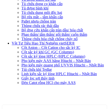
Tủ chứa dụng cụ khẩn cấp
Tủ đựng bình khí
Tủ chứa dung môi độc hại
Bộ rửa mắt – tắm khẩn cấp
Pallet nhựa chống tràn
Thùng chứa rác thải dầu
Bộ ứng cứu khẩn cấp tràn dầu/ hóa chất
Phao thấm/ tấm thấm/ gối thấm/ cuộn thấm
Thùng chứa hóa chất chống cháy nổ
Vật Tư Tiêu Hao Thí Nghiệm vietSER®
Cột Anion – Cột Cation cho sắc ký IC
Cột sắc ký khí GC (GC Columns)
Cột sắc ký lỏng HPLC (HPLC Columns)
Phụ kiện máy AAS hãng Hitachi – Nhật Bản
Phụ kiện máy quang phổ UVVIS Hitachi – Nhật Bản
Túi chứa khí Tedlar
Linh kiện sắc ký lỏng HPLC Hitachi – Nhật Bản
Giấy lọc sợi thủy tinh
Đèn Catot rỗng HCl cho máy AAS