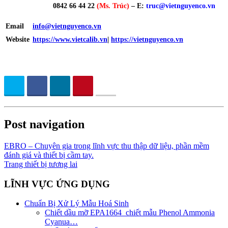
0842 66 44 22
(Ms. Trúc)
– E:
truc
@vietnguyenco.vn
Email
info@vietnguyenco.vn
Website
https://www.vietcalib.vn
|
https://vietnguyenco.vn
Post navigation
EBRO – Chuyên gia trong lĩnh vực thu thập dữ liệu, phần mềm
đánh giá và thiết bị cầm tay.
Trang thiết bị tương lai
LĨNH VỰC ỨNG DỤNG
Chuẩn Bị Xử Lý Mẫu Hoá Sinh
Chiết dầu mỡ EPA1664_chiết mẫu Phenol Ammonia
Cyanua…