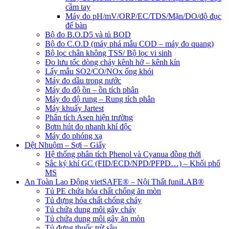
cầm tay
Máy đo pH/mV/ORP/EC/TDS/Mặn/DO/độ đục
để bàn
Bộ đo B.O.D5 và tủ BOD
Bộ đo C.O.D (máy phá mẫu COD – máy đo quang)
Bộ lọc chân không TSS/ Bộ lọc vi sinh
Đo lưu tốc dòng chảy kênh hở – kênh kín
Lấy mẫu SO2/CO/NOx ống khói
Máy đo dầu trong nước
Máy đo độ ồn – ồn tích phân
Máy đo độ rung – Rung tích phân
Máy khuấy Jartest
Phân tích Asen hiện trường
Bơm hút đo nhanh khí độc
Máy đo phóng xạ
Dệt Nhuộm – Sợi – Giấy
Hệ thống phân tích Phenol và Cyanua đồng thời
Sắc ký khí GC (FID/ECD/NPD/PFPD…) – Khối phổ
MS
An Toàn Lao Động vietSAFE® – Nội Thất funiLAB®
Tủ PE chứa hóa chất chống ăn mòn
Tủ đựng hóa chất chống cháy
Tủ chứa dung môi gây cháy
Tủ chứa dung môi gây ăn mòn
Tủ đựng thuốc trừ sâu