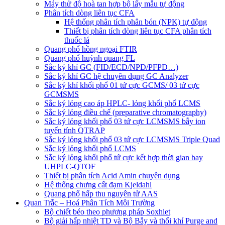
Máy thử độ hoà tan hợp bộ lấy mẫu tự động
Phân tích dòng liên tục CFA
Hệ thống phân tích phân bón (NPK) tự động
Thiết bị phân tích dòng liên tục CFA phân tích
thuốc lá
Quang phổ hồng ngoại FTIR
Quang phổ huỳnh quang FL
Sắc ký khí GC (FID/ECD/NPD/PFPD…)
Sắc ký khí GC hệ chuyên dụng GC Analyzer
Sắc ký khí khối phổ 01 tứ cực GCMS/ 03 tứ cực
GCMSMS
Sắc ký lỏng cao áp HPLC- lỏng khối phổ LCMS
Sắc ký lỏng điều chế (preparative chromatography)
Sắc ký lỏng khối phổ 03 tứ cực LCMSMS bẫy ion
tuyến tính QTRAP
Sắc ký lỏng khối phổ 03 tứ cực LCMSMS Triple Quad
Sắc ký lỏng khối phổ LCMS
Sắc ký lỏng khối phổ tứ cực kết hợp thời gian bay
UHPLC-QTOF
Thiết bị phân tích Acid Amin chuyên dụng
Hệ thống chưng cất đạm Kjeldahl
Quang phổ hấp thu nguyên tử AAS
Quan Trắc – Hoá Phân Tích Môi Trường
Bộ chiết béo theo phương pháp Soxhlet
Bộ giải hấp nhiệt TD và Bộ Bẫy và thổi khí Purge and