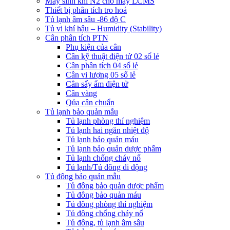
Máy sinh khí N2 cho máy LCMS
Thiết bị phân tích tro hoá
Tủ lạnh âm sâu -86 độ C
Tủ vi khí hậu – Humidity (Stability)
Cân phân tích PTN
Phụ kiện của cân
Cân kỹ thuật điện tử 02 số lẻ
Cân phân tích 04 số lẻ
Cân vi lượng 05 số lẻ
Cân sấy ẩm điện tử
Cân vàng
Qủa cân chuẩn
Tủ lạnh bảo quản mẫu
Tủ lạnh phòng thí nghiệm
Tủ lạnh hai ngăn nhiệt độ
Tủ lạnh bảo quản máu
Tủ lạnh bảo quản dược phẩm
Tủ lạnh chống cháy nổ
Tủ lạnh/Tủ đông di động
Tủ đông bảo quản mẫu
Tủ đông bảo quản dược phẩm
Tủ đông bảo quản máu
Tủ đông phòng thí nghiệm
Tủ đông chống cháy nổ
Tủ đông, tủ lạnh âm sâu