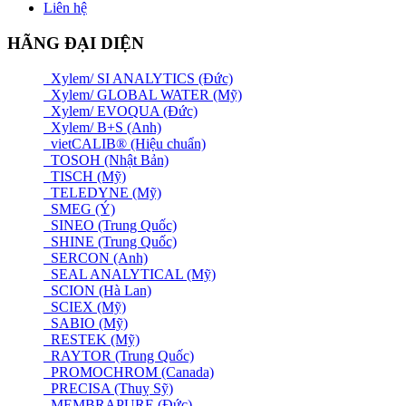
Liên hệ
HÃNG ĐẠI DIỆN
Xylem/ SI ANALYTICS (Đức)
Xylem/ GLOBAL WATER (Mỹ)
Xylem/ EVOQUA (Đức)
Xylem/ B+S (Anh)
vietCALIB® (Hiệu chuẩn)
TOSOH (Nhật Bản)
TISCH (Mỹ)
TELEDYNE (Mỹ)
SMEG (Ý)
SINEO (Trung Quốc)
SHINE (Trung Quốc)
SERCON (Anh)
SEAL ANALYTICAL (Mỹ)
SCION (Hà Lan)
SCIEX (Mỹ)
SABIO (Mỹ)
RESTEK (Mỹ)
RAYTOR (Trung Quốc)
PROMOCHROM (Canada)
PRECISA (Thuỵ Sỹ)
MEMBRAPURE (Đức)