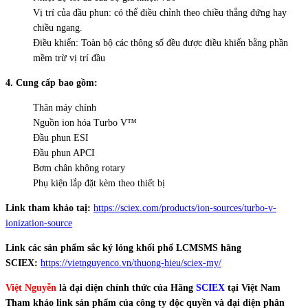
Vị trí của đầu phun: có thể điều chỉnh theo chiều thẳng đứng hay
chiều ngang.
Điều khiển: Toàn bộ các thông số đều được điều khiển bằng phần
mềm trừ vị trí đầu
4. Cung cấp bao gồm:
Thân máy chính
Nguồn ion hóa Turbo V™
Đầu phun ESI
Đầu phun APCI
Bơm chân không rotary
Phụ kiện lắp đặt kèm theo thiết bị
Link tham khảo taị:
https://sciex.com/products/ion-sources/turbo-v-
ionization-source
Link các sản phẩm sắc ký lỏng khối phổ LCMSMS hãng
SCIEX:
https://vietnguyenco.vn/thuong-hieu/sciex-my/
Việt Nguyễn
là đại diện chính thức của Hãng
SCIEX
tại Việt Nam
Tham khảo link sản phẩm của công ty độc quyền và đại diện phân