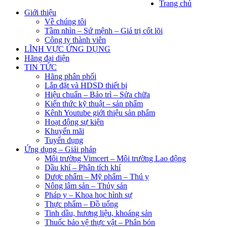
Trang chủ
Giới thiệu
Về chúng tôi
Tầm nhìn – Sứ mệnh – Giá trị cốt lõi
Công ty thành viên
LĨNH VỰC ỨNG DỤNG
Hãng đại diện
TIN TỨC
Hãng phân phối
Lắp đặt và HDSD thiết bị
Hiệu chuẩn – Bảo trì – Sửa chữa
Kiến thức kỹ thuật – sản phẩm
Kênh Youtube giới thiệu sản phẩm
Hoạt động sự kiện
Khuyến mãi
Tuyển dụng
Ứng dụng – Giải pháp
Môi trường Vimcert – Môi trường Lao động
Dầu khí – Phân tích khí
Dược phẩm – Mỹ phẩm – Thú y
Nông lâm sản – Thủy sản
Pháp y – Khoa học hình sự
Thực phẩm – Đồ uống
Tinh dầu, hương liệu, khoáng sản
Thuốc bảo vệ thực vật – Phân bón