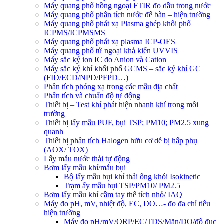
Máy quang phổ hồng ngoại FTIR đo dầu trong nước
Máy quang phổ phân tích nước để bàn – hiện trường
Máy quang phổ phát xạ Plasma ghép khối phổ
ICPMS/ICPMSMS
Máy quang phổ phát xạ plasma ICP-OES
Máy quang phổ tử ngoại khả kiến UVVIS
Máy sắc ký ion IC đo Anion và Cation
Máy sắc ký khí khối phổ GCMS – sắc ký khí GC
(FID/ECD/NPD/PFPD…)
Phân tích phóng xạ trong các mẫu địa chất
Phân tích và chuẩn độ tự động
Thiết bị – Test khí phát hiện nhanh khí trong môi
trường
Thiết bị lấy mẫu PUF, bụi TSP; PM10; PM2.5 xung
quanh
Thiết bị phân tích Halogen hữu cơ dễ bị hấp phụ
(AOX/ TOX)
Lấy mẫu nước thải tự động
Bơm lấy mẫu khí/mẫu bụi
Bộ lấy mẫu bụi khí thải ống khói Isokinetic
Trạm ấy mẫu bụi TSP/PM10/ PM2.5
Bơm lấy mẫu khí cầm tay thể tích nhỏ/ IAQ
Máy đo pH, mV, nhiệt độ, EC, DO…- đo đa chỉ tiêu
hiện trường
Máy đo pH/mV/ORP/EC/TDS/Mặn/DO/độ đục