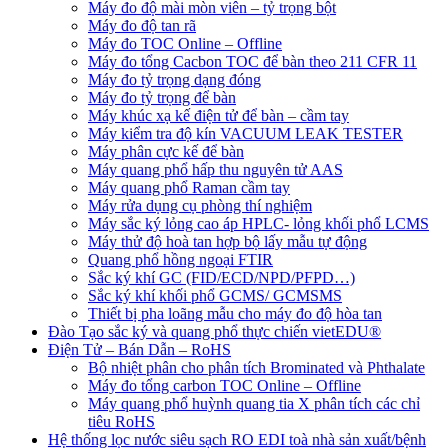
Máy đo độ mài mòn viên – tỷ trọng bột
Máy đo độ tan rã
Máy đo TOC Online – Offline
Máy đo tổng Cacbon TOC để bàn theo 211 CFR 11
Máy đo tỷ trọng dạng đóng
Máy đo tỷ trọng để bàn
Máy khúc xạ kế điện tử để bàn – cầm tay
Máy kiểm tra độ kín VACUUM LEAK TESTER
Máy phân cực kế để bàn
Máy quang phổ hấp thu nguyên tử AAS
Máy quang phổ Raman cầm tay
Máy rửa dụng cụ phòng thí nghiệm
Máy sắc ký lỏng cao áp HPLC- lỏng khối phổ LCMS
Máy thử độ hoà tan hợp bộ lấy mẫu tự động
Quang phổ hồng ngoại FTIR
Sắc ký khí GC (FID/ECD/NPD/PFPD…)
Sắc ký khí khối phổ GCMS/ GCMSMS
Thiết bị pha loãng mẫu cho máy đo độ hòa tan
Đào Tạo sắc ký và quang phổ thực chiến vietEDU®
Điện Tử – Bán Dẫn – RoHS
Bộ nhiệt phân cho phân tích Brominated và Phthalate
Máy đo tổng carbon TOC Online – Offline
Máy quang phổ huỳnh quang tia X phân tích các chỉ
tiêu RoHS
Hệ thống lọc nước siêu sạch RO EDI​​ toà nhà sản xuất/bệnh