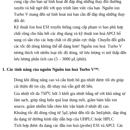
cung cấp cho bạn sự linh hoạt để đáp ứng những thay đổi thường
xuyên và bất ngờ đối với quy trình làm việc của bạn. Nguồn ion
Turbo V mang đến sự linh hoạt mà bạn cần để đáp ứng những thay
đổi đó.
Kỹ thuật Ion hoá ESI truyền thống cung cấp phạm vi bao phủ hợp
chất rộng cho hầu hết các ứng dụng và kỹ thuật ion hoá APCI bổ
sung có sẵn cho các hợp chất có độ phân cực thấp. Chuyển đổi giữa
các tốc độ dòng không thể dễ dàng hơn! Nguồn ion hoá Turbo V
tương thích với nhiều loại tốc độ dòng, từ lưu lượng vi mô thấp đến
lưu lượng phân tích cao (5 – 3000 µL/phút).
1. Các tính năng của nguồn Nguồn ion hoá Turbo V™:
Dòng khí động năng cao và cấu hình bộ gia nhiệt được tối ưu giúp
cải thiện độ tin cậy, độ nhạy mà vẫn giữ độ bền.
o
Gia nhiệt tối đa 750
C bởi 3 khối gia nhiệt bằng sứ với khả năng tự
làm sạch, giúp tăng hiệu quả loại dung môi, giảm bám bẩn ion
source, giảm nhiễm bẩn chéo khi vận hành ở nhiệt độ cao.
Khoảng tốc độ dòng rộng từ 5µL/phút đến tối đa 3ml/phút, đáp ứng
đa dạng từ đường kính dây dẫn hẹp của UHPLC hoặc HPLC
Tích hợp được đa dạng các đầu ion hoá (probe) ESI và APCI. Các