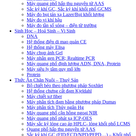
Máy quang phổ hấp thu nguyên tử AAS
Sắc ký khí GC, Sắc ký khí khối phổ GCMS
Máy đo bụi tán xạ Lazer/Bụi khối lượng
Máy đo vi khí hậu
Máy đo tần số sóng – điện từ trường
Sinh Học – Hoá Sinh – Vi Sinh
DNA
Hệ thống điện di mao quản CE
Hệ thống máy Elisa
Máy chụp ảnh Gel
Máy nhân gen PCR; Realtime PCR
Máy quang phổ định lượng ADN, DNA, Protein
Máy siêu ly tâm quy mô lớn
Protein
Thức Ăn Chăn Nuôi – Thuỷ Sản
Bộ chiết béo theo phương pháp Soxhlet
Hệ thống chưng cất đạm Kjeldahl
Máy chiết xơ fiber
Máy phân tích đạm bằng phương pháp Dumas
Máy phân tích Thủy ngân Hg
Máy quang phổ cận hồng ngoại NIR
Máy quang phổ phát xạ ICP-OES
Máy sắc ký lỏng cao áp HPLC- lỏng khối phổ LCMS
Quang phổ hấp thu nguyên tử AAS
Sắc ký khí GC (FID/ECD/NPD/PFPD…) – Khối phổ