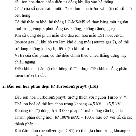
đầu ion hoá được nhận diện tự động khi lắp vào hệ thống.
Có 2 cửa sổ quan sát – một cửa sổ lớn phía trước và một cửa sổ nhỏ
bên hông.
Có thể tháo ra khỏi hệ thống LC-MS/MS và thay bằng một nguồn
mới trong vòng 5 phút bằng tay không, không cầndụng cụ.
Khí sử dụng để phun mẫu cho đầu ion hóa mẫu ESI hoặc APCI
(source gas 1), khí hỗ trợ làm khô dung môi (source gas 2), có thể
sử dụng không khí sạch, tiết kiệm khí ni-tơ
Vị trí của đầu phun: có thể điều chỉnh theo chiều thẳng đứng hay
chiều ngang.
Điều khiển: Toàn bộ các thông số đều được điều khiển bằng phần
mềm trừ vị trí đầu
2. Đầu ion hoá phun điện tử TurboIonSpray®
(ESI)
Đầu ion hoá TurboIonSpray® tương thích với nguồn Turbo V™.
Thế ion hoá có thể lựa chọn trong khoảng -4,5 kV ÷ +5,5 kV.
Khoảng tốc độ dòng: 5 ÷ 3.000 µL/phút mà không cần bộ chia.
Thành phần dung môi: từ 100% nước ÷ 100% hữu cơ, với tất cả các
thành phần
Khí đầu phun (nebulizer gas: GS1) có thể lựa chọn trong khoảng 0 –