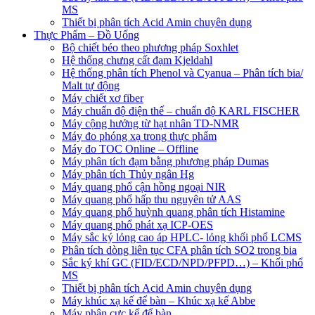
MS
Thiết bị phân tích Acid Amin chuyên dụng
Thực Phẩm – Đồ Uống
Bộ chiết béo theo phương pháp Soxhlet
Hệ thống chưng cất đạm Kjeldahl
Hệ thống phân tích Phenol và Cyanua – Phân tích bia/
Malt tự động
Máy chiết xơ fiber
Máy chuẩn độ điện thế – chuẩn độ KARL FISCHER
Máy cộng hưởng từ hạt nhân TD-NMR
Máy đo phóng xạ trong thực phẩm
Máy đo TOC Online – Offline
Máy phân tích đạm bằng phương pháp Dumas
Máy phân tích Thủy ngân Hg
Máy quang phổ cận hồng ngoại NIR
Máy quang phổ hấp thu nguyên tử AAS
Máy quang phổ huỳnh quang phân tích Histamine
Máy quang phổ phát xạ ICP-OES
Máy sắc ký lỏng cao áp HPLC- lỏng khối phổ LCMS
Phân tích dòng liên tục CFA phân tích SO2 trong bia
Sắc ký khí GC (FID/ECD/NPD/PFPD…) – Khối phổ
MS
Thiết bị phân tích Acid Amin chuyên dụng
Máy khúc xạ kế để bàn – Khúc xạ kế Abbe
Máy phân cực kế để bàn