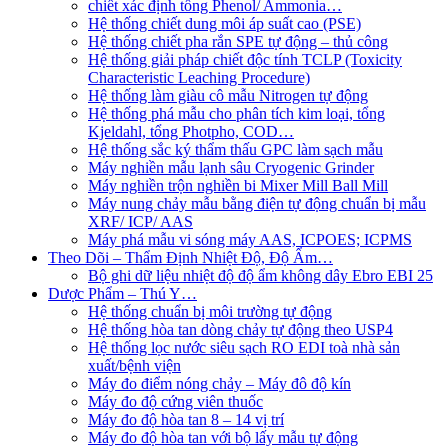
chiết xác định tổng Phenol/ Ammonia…
Hệ thống chiết dung môi áp suất cao (PSE)
Hệ thống chiết pha rắn SPE tự động – thủ công
Hệ thống giải pháp chiết độc tính TCLP (Toxicity
Characteristic Leaching Procedure)
Hệ thống làm giàu cô mẫu Nitrogen tự động
Hệ thống phá mẫu cho phân tích kim loại, tổng
Kjeldahl, tổng Photpho, COD…
Hệ thống sắc ký thẩm thấu GPC làm sạch mẫu
Máy nghiền mẫu lạnh sâu Cryogenic Grinder
Máy nghiền trộn nghiền bi Mixer Mill Ball Mill
Máy nung chảy mẫu bằng điện tự động chuẩn bị mẫu
XRF/ ICP/ AAS
Máy phá mẫu vi sóng máy AAS, ICPOES; ICPMS
Theo Dõi – Thẩm Định Nhiệt Độ, Độ Ẩm…
Bộ ghi dữ liệu nhiệt độ độ ẩm không dây Ebro EBI 25
Dược Phẩm – Thú Y…
Hệ thống chuẩn bị môi trường tự động
Hệ thống hòa tan dòng chảy tự động theo USP4
Hệ thống lọc nước siêu sạch RO EDI​​ toà nhà sản
xuất/bệnh viện
Máy đo điểm nóng chảy – Máy đô độ kín
Máy đo độ cứng viên thuốc
Máy đo độ hòa tan 8 – 14 vị trí
Máy đo độ hòa tan với bộ lấy mẫu tự động