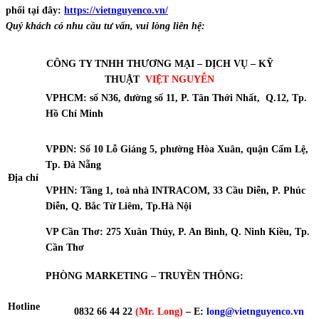
phối tại đây:
https://vietnguyenco.vn/
Quý khách có nhu cầu tư vấn, vui lòng liên hệ:
CÔNG TY TNHH THƯƠNG MẠI – DỊCH VỤ – KỸ
THUẬT
VIỆT NGUYỄN
VPHCM: số N36, đường số 11, P. Tân Thới Nhất, Q.12, Tp.
Hồ Chí Minh
VPĐN: Số 10 Lỗ Giáng 5, phường Hòa Xuân, quận Cẩm Lệ,
Tp. Đà Nẵng
Địa chỉ
VPHN: Tầng 1, toà nhà INTRACOM, 33 Cầu Diễn, P. Phúc
Diễn, Q. Bắc Từ Liêm, Tp.Hà Nội
VP Cần Thơ: 275 Xuân Thủy, P. An Bình, Q. Ninh Kiều, Tp.
Cần Thơ
PHÒNG MARKETING – TRUYỀN THÔNG:
Hotline
0832 66 44 22
(Mr. Long)
– E:
long@vietnguyenco.vn