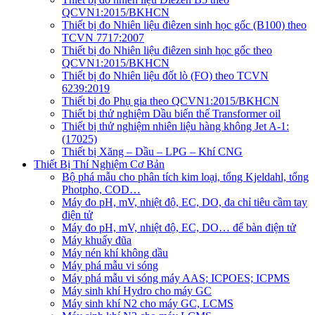
QCVN1:2015/BKHCN
Thiết bị đo Nhiên liệu điêzen sinh học gốc (B100) theo
TCVN 7717:2007
Thiết bị đo Nhiên liệu điêzen sinh học gốc theo
QCVN1:2015/BKHCN
Thiết bị đo Nhiên liệu đốt lò (FO) theo TCVN
6239:2019
Thiết bị đo Phụ gia theo QCVN1:2015/BKHCN
Thiết bị thử nghiệm Dầu biến thế Transformer oil
Thiết bị thử nghiệm nhiên liệu hàng không Jet A-1:
(17025)
Thiết bị Xăng – Dầu – LPG – Khí CNG
Thiết Bị Thí Nghiệm Cơ Bản
Bộ phá mẫu cho phân tích kim loại, tổng Kjeldahl, tổng
Photpho, COD…
Máy đo pH, mV, nhiệt độ, EC, DO, đa chỉ tiêu cầm tay
điện tử
Máy đo pH, mV, nhiệt độ, EC, DO… để bàn điện tử
Máy khuấy đũa
Máy nén khí không dầu
Máy phá mẫu vi sóng
Máy phá mẫu vi sóng máy AAS; ICPOES; ICPMS
Máy sinh khí Hydro cho máy GC
Máy sinh khí N2 cho máy GC, LCMS