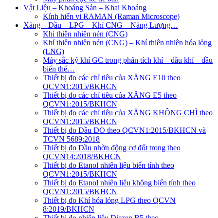
Vật Liệu – Khoáng Sản – Khai Khoáng
Kính hiển vi RAMAN (Raman Microscope)
Xăng – Dầu – LPG – Khí CNG – Năng Lượng…
Khí thiên nhiên nén (CNG)
Khí thiên nhiên nén (CNG) – Khí thiên nhiên hóa lỏng
(LNG)
Máy sắc ký khí GC trong phân tích khí – dầu khí – dầu
biến thế…
Thiết bị đo các chỉ tiêu của XĂNG E10 theo
QCVN1:2015/BKHCN
Thiết bị đo các chỉ tiêu của XĂNG E5 theo
QCVN1:2015/BKHCN
Thiết bị đo các chỉ tiêu của XĂNG KHÔNG CHÌ theo
QCVN1:2015/BKHCN
Thiết bị đo Dầu DO theo QCVN1:2015/BKHCN và
TCVN 5689:2018
Thiết bị đo Dầu nhờn động cơ đốt trong theo
QCVN14:2018/BKHCN
Thiết bị đo Etanol nhiên liệu biến tính theo
QCVN1:2015/BKHCN
Thiết bị đo Etanol nhiên liệu không biến tính theo
QCVN1:2015/BKHCN
Thiết bị đo Khí hóa lỏng LPG theo QCVN
8:2019/BKHCN
Thiết bị đo nhiên liệu Diezen B5 theo