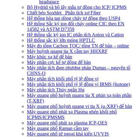
headspace
Bộ Hydrid và bộ lấy mẫu tự đồng cho ICP/ ICPMS
Chiết béo Soxhlet_ Phân tích xơ Fiber
Hệ thống hòa tan dòng chảy tự động theo USP4
Hệ thống Sắc ký ion đốt cháy online CIC theo EN
14582 và ASTM D7359
Hệ thống sắc ký ion IC phân tích Anion và Cation
Hệ thống sắc ký lớp mỏng HPTLC
Máy đo tổng Cacbon TOC/ tổng TN để bàn – online
Máy huỳnh quang tia X cầm tay HHXRF
Máy khúc xạ kế để bàn
Máy phân cực kế tự động để bàn
Máy phân tích đạm phương pháp Dumas – nguyên tố
CHNS-O
Máy phân tích khối phổ tỷ lệ đồng vị
Máy phân tích khối phổ tỷ lệ đồng vị IRMS (Isotope)
Máy phân tích Thủy ngân Hg
Máy quang phổ huỳnh quang tia X phản xạ toàn phần
(T-XRF)
Máy quang phổ huỳnh quang vi tia X (μ-XRF) để bàn
Máy quang phổ phát xạ Plasma ghép khối phổ
ICPMS/ICPMSMS
Máy quang phổ phát xạ plasma ICP-OES
Máy quang phổ Raman cầm tay
Máy quang phổ tử ngoại khả kiến UVVIS