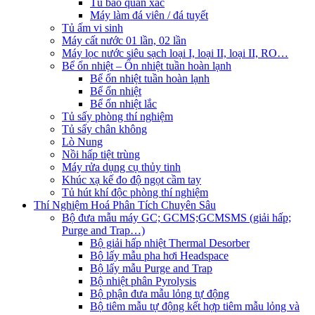
Tủ bảo quản xác
Máy làm đá viên / đá tuyết
Tủ ấm vi sinh
Máy cất nước 01 lần, 02 lần
Máy lọc nước siêu sạch loại I, loại II, loại II, RO…
Bể ổn nhiệt – Ổn nhiệt tuần hoàn lạnh
Bể ổn nhiệt tuần hoàn lạnh
Bể ổn nhiệt
Bể ổn nhiệt lắc
Tủ sấy phòng thí nghiệm
Tủ sấy chân không
Lò Nung
Nồi hấp tiệt trùng
Máy rửa dụng cụ thủy tinh
Khúc xạ kế đo độ ngọt cầm tay
Tủ hút khí độc phòng thí nghiệm
Thí Nghiệm Hoá Phân Tích Chuyên Sâu
Bộ đưa mẫu máy GC; GCMS;GCMSMS (giải hấp;
Purge and Trap…)
Bộ giải hấp nhiệt Thermal Desorber
Bộ lấy mẫu pha hơi Headspace
Bộ lấy mẫu Purge and Trap
Bộ nhiệt phân Pyrolysis
Bộ phận đưa mẫu lỏng tự động
Bộ tiêm mẫu tự động kết hợp tiêm mẫu lỏng và