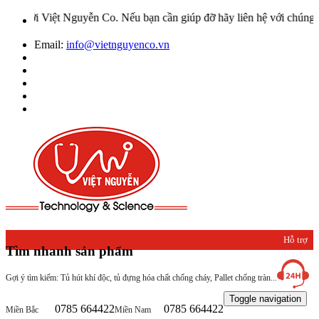
Việt Nguyễn Co. Nếu bạn cần giúp đỡ hãy liên hệ với chúng tôi qua 
Email:
info@vietnguyenco.vn
Hỗ trợ
Tìm nhanh sản phẩm
khách
Gợi ý tìm kiếm: Tủ hút khí độc, tủ đựng hóa chất chống cháy, Pallet chống tràn...
hàng
Toggle navigation
0785 664422
0785 664422
Miền Bắc
Miền Nam