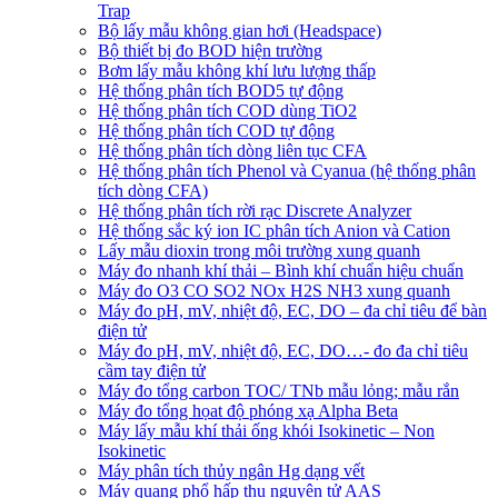
Trap
Bộ lấy mẫu không gian hơi (Headspace)
Bộ thiết bị đo BOD hiện trường
Bơm lấy mẫu không khí lưu lượng thấp
Hệ thống phân tích BOD5 tự động
Hệ thống phân tích COD dùng TiO2
Hệ thống phân tích COD tự động
Hệ thống phân tích dòng liên tục CFA
Hệ thống phân tích Phenol và Cyanua (hệ thống phân
tích dòng CFA)
Hệ thống phân tích rời rạc Discrete Analyzer
Hệ thống sắc ký ion IC phân tích Anion và Cation
Lấy mẫu dioxin trong môi trường xung quanh
Máy đo nhanh khí thải – Bình khí chuẩn hiệu chuẩn
Máy đo O3 CO SO2 NOx H2S NH3 xung quanh
Máy đo pH, mV, nhiệt độ, EC, DO – đa chỉ tiêu để bàn
điện tử
Máy đo pH, mV, nhiệt độ, EC, DO…- đo đa chỉ tiêu
cầm tay điện tử
Máy đo tổng carbon TOC/ TNb mẫu lỏng; mẫu rắn
Máy đo tổng họat độ phóng xạ Alpha Beta
Máy lấy mẫu khí thải ống khói Isokinetic – Non
Isokinetic
Máy phân tích thủy ngân Hg dạng vết
Máy quang phổ hấp thu nguyên tử AAS