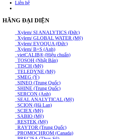
Liên hệ
HÃNG ĐẠI DIỆN
Xylem/ SI ANALYTICS (Đức)
Xylem/ GLOBAL WATER (Mỹ)
Xylem/ EVOQUA (Đức)
Xylem/ B+S (Anh)
vietCALIB® (Hiệu chuẩn)
TOSOH (Nhật Bản)
TISCH (Mỹ)
TELEDYNE (Mỹ)
SMEG (Ý)
SINEO (Trung Quốc)
SHINE (Trung Quốc)
SERCON (Anh)
SEAL ANALYTICAL (Mỹ)
SCION (Hà Lan)
SCIEX (Mỹ)
SABIO (Mỹ)
RESTEK (Mỹ)
RAYTOR (Trung Quốc)
PROMOCHROM (Canada)
PRECISA (Thuỵ Sỹ)