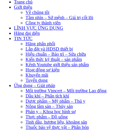
Trang chủ
Giới thiệu
Về chúng tôi
Tầm nhìn – Sứ mệnh – Giá trị cốt lõi
Công ty thành viên
LĨNH VỰC ỨNG DỤNG
Hãng đại diện
TIN TỨC
Hãng phân phối
Lắp đặt và HDSD thiết bị
Hiệu chuẩn – Bảo trì – Sửa chữa
Kiến thức kỹ thuật – sản phẩm
Kênh Youtube giới thiệu sản phẩm
Hoạt động sự kiện
Khuyến mãi
Tuyển dụng
Ứng dụng – Giải pháp
Môi trường Vimcert – Môi trường Lao động
Dầu khí – Phân tích khí
Dược phẩm – Mỹ phẩm – Thú y
Nông lâm sản – Thủy sản
Pháp y – Khoa học hình sự
Thực phẩm – Đồ uống
Tinh dầu, hương liệu, khoáng sản
Thuốc bảo vệ thực vật – Phân bón