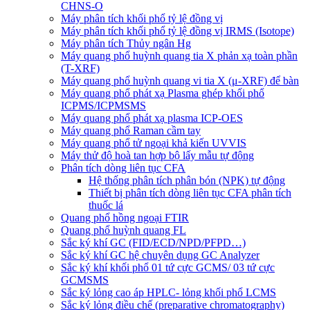
CHNS-O
Máy phân tích khối phổ tỷ lệ đồng vị
Máy phân tích khối phổ tỷ lệ đồng vị IRMS (Isotope)
Máy phân tích Thủy ngân Hg
Máy quang phổ huỳnh quang tia X phản xạ toàn phần
(T-XRF)
Máy quang phổ huỳnh quang vi tia X (μ-XRF) để bàn
Máy quang phổ phát xạ Plasma ghép khối phổ
ICPMS/ICPMSMS
Máy quang phổ phát xạ plasma ICP-OES
Máy quang phổ Raman cầm tay
Máy quang phổ tử ngoại khả kiến UVVIS
Máy thử độ hoà tan hợp bộ lấy mẫu tự động
Phân tích dòng liên tục CFA
Hệ thống phân tích phân bón (NPK) tự động
Thiết bị phân tích dòng liên tục CFA phân tích
thuốc lá
Quang phổ hồng ngoại FTIR
Quang phổ huỳnh quang FL
Sắc ký khí GC (FID/ECD/NPD/PFPD…)
Sắc ký khí GC hệ chuyên dụng GC Analyzer
Sắc ký khí khối phổ 01 tứ cực GCMS/ 03 tứ cực
GCMSMS
Sắc ký lỏng cao áp HPLC- lỏng khối phổ LCMS
Sắc ký lỏng điều chế (preparative chromatography)