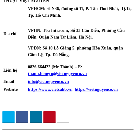
THUẬT
VIỆT NGUYỄN
VPHCM: số N36, đường số 11, P. Tân Thới Nhất, Q.12,
Tp. Hồ Chí Minh.
VPHN: Tòa Intracom, Số 33 Cầu Diễn, Phường Cầu
Địa chỉ
Diễn, Quận Nam Từ Liêm, Hà Nội.
VPĐN: Số 10 Lỗ Giáng 5, phường Hòa Xuân, quận
Cẩm Lệ, Tp. Đà Nẵng.
0826 664422 (Mr.Thành) – E:
Liên hệ
thanh.hongco@vietnguyenco.vn
Email
info@vietnguyenco.vn
Website
https://www.vietcalib.vn
|
https://vietnguyenco.vn