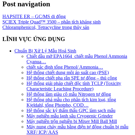
Post navigation
HAPSITE ER – GC/MS di động
SCIEX Triple Quad™ 3500 – phân tích kháng sinh
Chloramphenicol, Tetracycline trong thủy sản
LĨNH VỰC ỨNG DỤNG
Chuẩn Bị Xử Lý Mẫu Hoá Sinh
Chiết dầu mỡ EPA1664_chiết mẫu Phenol Ammonia
Cyanua…
chiết xác định tổng Phenol/ Ammonia…
Hệ thống chiết dung môi áp suất cao (PSE)
Hệ thống chiết pha rắn SPE tự động – thủ công
Hệ thống giải pháp chiết độc tính TCLP (Toxicity
Characteristic Leaching Procedure)
Hệ thống làm giàu cô mẫu Nitrogen tự động
Hệ thống phá mẫu cho phân tích kim loại, tổng
Kjeldahl, tổng Photpho, COD…
Hệ thống sắc ký thẩm thấu GPC làm sạch mẫu
Máy nghiền mẫu lạnh sâu Cryogenic Grinder
Máy nghiền trộn nghiền bi Mixer Mill Ball Mill
Máy nung chảy mẫu bằng điện tự động chuẩn bị mẫu
XRF/ ICP/ AAS