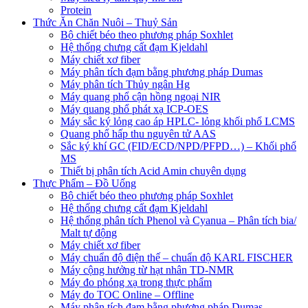
Protein
Thức Ăn Chăn Nuôi – Thuỷ Sản
Bộ chiết béo theo phương pháp Soxhlet
Hệ thống chưng cất đạm Kjeldahl
Máy chiết xơ fiber
Máy phân tích đạm bằng phương pháp Dumas
Máy phân tích Thủy ngân Hg
Máy quang phổ cận hồng ngoại NIR
Máy quang phổ phát xạ ICP-OES
Máy sắc ký lỏng cao áp HPLC- lỏng khối phổ LCMS
Quang phổ hấp thu nguyên tử AAS
Sắc ký khí GC (FID/ECD/NPD/PFPD…) – Khối phổ
MS
Thiết bị phân tích Acid Amin chuyên dụng
Thực Phẩm – Đồ Uống
Bộ chiết béo theo phương pháp Soxhlet
Hệ thống chưng cất đạm Kjeldahl
Hệ thống phân tích Phenol và Cyanua – Phân tích bia/
Malt tự động
Máy chiết xơ fiber
Máy chuẩn độ điện thế – chuẩn độ KARL FISCHER
Máy cộng hưởng từ hạt nhân TD-NMR
Máy đo phóng xạ trong thực phẩm
Máy đo TOC Online – Offline
Máy phân tích đạm bằng phương pháp Dumas