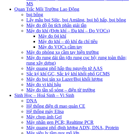
MS
Quan Trắc Môi Trường Lao Động
bụi bông
Lấy mẫu bụi Silic, bụi Amiăng, bụi hô hấp, bụi bông
Máy đo độ ồn tích phân giải tần
Máy đo khí (Đơn khí – Đa khí – Đo VOCs)
Máy đo 04 khí
Máy đo khí – dò khí đa chỉ tiêu
Máy đo VOCs cầm tay
Máy đo phóng xạ cầm tay hiện trường
Máy đo rung dải tần (đo rung cục bộ; rung toàn thân;
rung xây dựng)
Máy quang phổ hấp thu nguyên tử AAS
Sắc ký khí GC, Sắc ký khí khối phổ GCMS
Máy đo bụi tán xạ Lazer/Bụi khối lượng
Máy đo vi khí hậu
Máy đo tần số sóng – điện từ trường
Sinh Học – Hoá Sinh – Vi Sinh
DNA
Hệ thống điện di mao quản CE
Hệ thống máy Elisa
Máy chụp ảnh Gel
Máy nhân gen PCR; Realtime PCR
Máy quang phổ định lượng ADN, DNA, Protein
Máy siêu ly tâm quy mô lớn