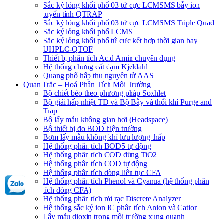
Sắc ký lỏng khối phổ 03 tứ cực LCMSMS bẫy ion
tuyến tính QTRAP
Sắc ký lỏng khối phổ 03 tứ cực LCMSMS Triple Quad
Sắc ký lỏng khối phổ LCMS
Sắc ký lỏng khối phổ tứ cực kết hợp thời gian bay
UHPLC-QTOF
Thiết bị phân tích Acid Amin chuyên dụng
Hệ thống chưng cất đạm Kjeldahl
Quang phổ hấp thu nguyên tử AAS
Quan Trắc – Hoá Phân Tích Môi Trường
Bộ chiết béo theo phương pháp Soxhlet
Bộ giải hấp nhiệt TD và Bộ Bẫy và thổi khí Purge and
Trap
Bộ lấy mẫu không gian hơi (Headspace)
Bộ thiết bị đo BOD hiện trường
Bơm lấy mẫu không khí lưu lượng thấp
Hệ thống phân tích BOD5 tự động
Hệ thống phân tích COD dùng TiO2
Hệ thống phân tích COD tự động
Hệ thống phân tích dòng liên tục CFA
Hệ thống phân tích Phenol và Cyanua (hệ thống phân
tích dòng CFA)
Hệ thống phân tích rời rạc Discrete Analyzer
Hệ thống sắc ký ion IC phân tích Anion và Cation
Lấy mẫu dioxin trong môi trường xung quanh