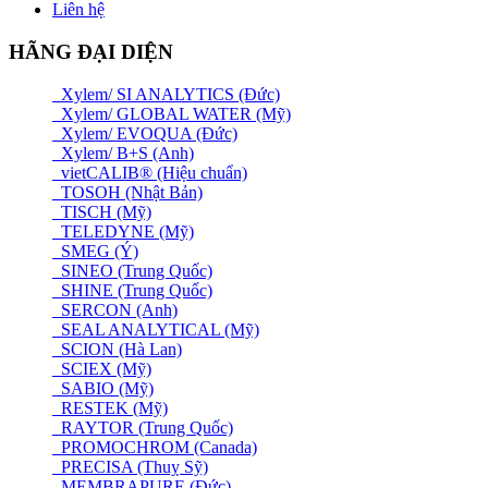
Liên hệ
HÃNG ĐẠI DIỆN
Xylem/ SI ANALYTICS (Đức)
Xylem/ GLOBAL WATER (Mỹ)
Xylem/ EVOQUA (Đức)
Xylem/ B+S (Anh)
vietCALIB® (Hiệu chuẩn)
TOSOH (Nhật Bản)
TISCH (Mỹ)
TELEDYNE (Mỹ)
SMEG (Ý)
SINEO (Trung Quốc)
SHINE (Trung Quốc)
SERCON (Anh)
SEAL ANALYTICAL (Mỹ)
SCION (Hà Lan)
SCIEX (Mỹ)
SABIO (Mỹ)
RESTEK (Mỹ)
RAYTOR (Trung Quốc)
PROMOCHROM (Canada)
PRECISA (Thuỵ Sỹ)
MEMBRAPURE (Đức)