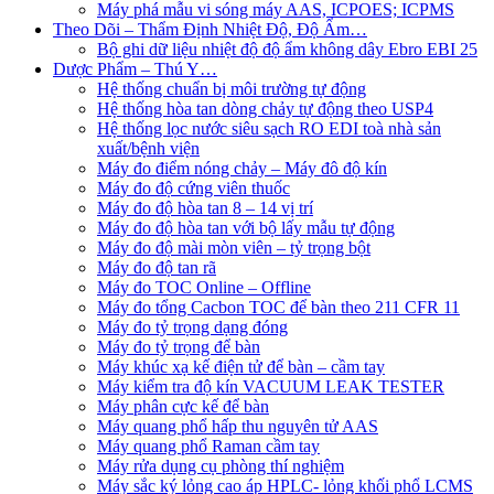
Máy phá mẫu vi sóng máy AAS, ICPOES; ICPMS
Theo Dõi – Thẩm Định Nhiệt Độ, Độ Ẩm…
Bộ ghi dữ liệu nhiệt độ độ ẩm không dây Ebro EBI 25
Dược Phẩm – Thú Y…
Hệ thống chuẩn bị môi trường tự động
Hệ thống hòa tan dòng chảy tự động theo USP4
Hệ thống lọc nước siêu sạch RO EDI​​ toà nhà sản
xuất/bệnh viện
Máy đo điểm nóng chảy – Máy đô độ kín
Máy đo độ cứng viên thuốc
Máy đo độ hòa tan 8 – 14 vị trí
Máy đo độ hòa tan với bộ lấy mẫu tự động
Máy đo độ mài mòn viên – tỷ trọng bột
Máy đo độ tan rã
Máy đo TOC Online – Offline
Máy đo tổng Cacbon TOC để bàn theo 211 CFR 11
Máy đo tỷ trọng dạng đóng
Máy đo tỷ trọng để bàn
Máy khúc xạ kế điện tử để bàn – cầm tay
Máy kiểm tra độ kín VACUUM LEAK TESTER
Máy phân cực kế để bàn
Máy quang phổ hấp thu nguyên tử AAS
Máy quang phổ Raman cầm tay
Máy rửa dụng cụ phòng thí nghiệm
Máy sắc ký lỏng cao áp HPLC- lỏng khối phổ LCMS