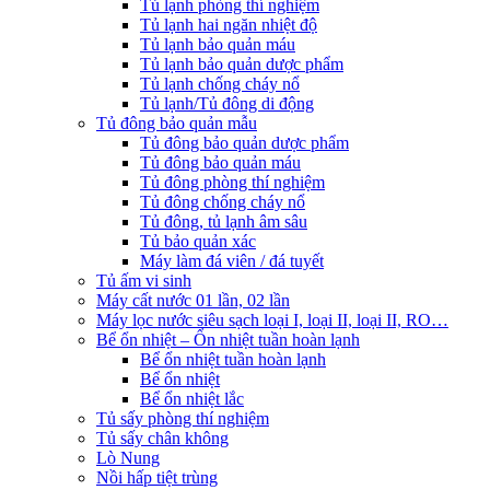
Tủ lạnh phòng thí nghiệm
Tủ lạnh hai ngăn nhiệt độ
Tủ lạnh bảo quản máu
Tủ lạnh bảo quản dược phẩm
Tủ lạnh chống cháy nổ
Tủ lạnh/Tủ đông di động
Tủ đông bảo quản mẫu
Tủ đông bảo quản dược phẩm
Tủ đông bảo quản máu
Tủ đông phòng thí nghiệm
Tủ đông chống cháy nổ
Tủ đông, tủ lạnh âm sâu
Tủ bảo quản xác
Máy làm đá viên / đá tuyết
Tủ ấm vi sinh
Máy cất nước 01 lần, 02 lần
Máy lọc nước siêu sạch loại I, loại II, loại II, RO…
Bể ổn nhiệt – Ổn nhiệt tuần hoàn lạnh
Bể ổn nhiệt tuần hoàn lạnh
Bể ổn nhiệt
Bể ổn nhiệt lắc
Tủ sấy phòng thí nghiệm
Tủ sấy chân không
Lò Nung
Nồi hấp tiệt trùng