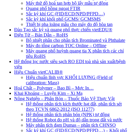
Máy thử độ hoà tan hợp bộ lấy mẫu tự động
Quang phổ hồng ngoại FTIR
Sắc ký khí GC (FID/ECD/NPD/PFPD…)
Sắc ký khí khối phổ GCMS/ GCMSMS
Thiết bị pha loãng mẫu cho máy đo độ hòa tan
Đào Tạo sắc ký và quang phổ thực chiến vietEDU®
Điện Tử – Bán Dẫn – RoHS
Bộ nhiệt phân cho phân tích Brominated và Phthalate
Máy đo tổng carbon TOC Online – Offline
Máy quang phổ huỳnh quang tia X phân tích các chỉ
tiêu RoHS
Hệ thống lọc nước siêu sạch RO EDI​​ toà nhà sản xuất/bệnh
viện
Hiệu Chuẩn vietCALIB®
Hiệu chuẩn lĩnh vực KHỐI LƯỢNG (Field of
calibration: Mass)
Hoá Chất – Polymer – Bao Bì – Mực In…
Khai Khoáng – Luyện Kim – Xi Mạ
Nông Nghiệp – Phân Bón – Thuốc Bảo Vệ Thực Vật
Hệ thông phân tích kích thước hạt đất, phân tích sét
theo TCVN 6862-2012 (ISO 11277)
Hệ thống phân tích phân bón (NPK) tự động
Hệ thống Robot đo pH và độ dẫn trong đất và nước
Máy phân tích đạm Dumas – phân tích CHNSO
Sắc ký khí GC (FID/ECD/NPD/PFPD…) – Khối phổ