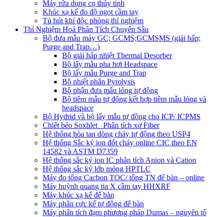
Máy rửa dụng cụ thủy tinh
Khúc xạ kế đo độ ngọt cầm tay
Tủ hút khí độc phòng thí nghiệm
Thí Nghiệm Hoá Phân Tích Chuyên Sâu
Bộ đưa mẫu máy GC; GCMS;GCMSMS (giải hấp;
Purge and Trap…)
Bộ giải hấp nhiệt Thermal Desorber
Bộ lấy mẫu pha hơi Headspace
Bộ lấy mẫu Purge and Trap
Bộ nhiệt phân Pyrolysis
Bộ phận đưa mẫu lỏng tự động
Bộ tiêm mẫu tự động kết hợp tiêm mẫu lỏng và
headspace
Bộ Hydrid và bộ lấy mẫu tự đồng cho ICP/ ICPMS
Chiết béo Soxhlet_ Phân tích xơ Fiber
Hệ thống hòa tan dòng chảy tự động theo USP4
Hệ thống Sắc ký ion đốt cháy online CIC theo EN
14582 và ASTM D7359
Hệ thống sắc ký ion IC phân tích Anion và Cation
Hệ thống sắc ký lớp mỏng HPTLC
Máy đo tổng Cacbon TOC/ tổng TN để bàn – online
Máy huỳnh quang tia X cầm tay HHXRF
Máy khúc xạ kế để bàn
Máy phân cực kế tự động để bàn
Máy phân tích đạm phương pháp Dumas – nguyên tố