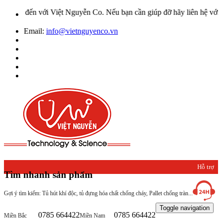
Việt Nguyễn Co. Nếu bạn cần giúp đỡ hãy liên hệ với chúng tôi qua 
Email:
info@vietnguyenco.vn
Hỗ trợ
Tìm nhanh sản phẩm
khách
Gợi ý tìm kiếm: Tủ hút khí độc, tủ đựng hóa chất chống cháy, Pallet chống tràn...
hàng
Toggle navigation
0785 664422
0785 664422
Miền Bắc
Miền Nam