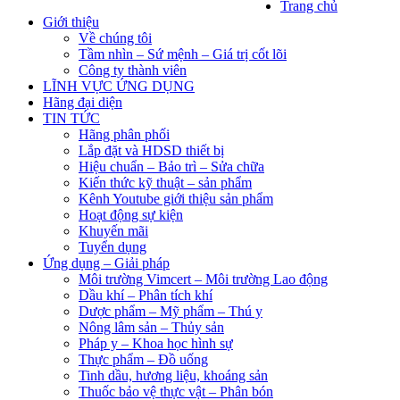
Trang chủ
Giới thiệu
Về chúng tôi
Tầm nhìn – Sứ mệnh – Giá trị cốt lõi
Công ty thành viên
LĨNH VỰC ỨNG DỤNG
Hãng đại diện
TIN TỨC
Hãng phân phối
Lắp đặt và HDSD thiết bị
Hiệu chuẩn – Bảo trì – Sửa chữa
Kiến thức kỹ thuật – sản phẩm
Kênh Youtube giới thiệu sản phẩm
Hoạt động sự kiện
Khuyến mãi
Tuyển dụng
Ứng dụng – Giải pháp
Môi trường Vimcert – Môi trường Lao động
Dầu khí – Phân tích khí
Dược phẩm – Mỹ phẩm – Thú y
Nông lâm sản – Thủy sản
Pháp y – Khoa học hình sự
Thực phẩm – Đồ uống
Tinh dầu, hương liệu, khoáng sản
Thuốc bảo vệ thực vật – Phân bón