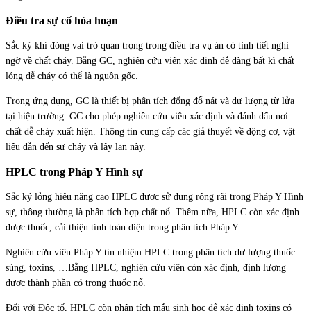
Điều tra sự cố hỏa hoạn
Sắc ký khí đóng vai trò quan trọng trong điều tra vụ án có tình tiết nghi
ngờ về chất cháy. Bằng GC, nghiên cứu viên xác định dễ dàng bất kì chất
lỏng dễ cháy có thể là nguồn gốc.
Trong ứng dụng, GC là thiết bị phân tích đống đổ nát và dư lượng từ lửa
tại hiện trường. GC cho phép nghiên cứu viên xác định và đánh dấu nơi
chất dễ cháy xuất hiện. Thông tin cung cấp các giả thuyết về động cơ, vật
liệu dẫn đến sự cháy và lây lan này.
HPLC trong Pháp Y Hình sự
Sắc ký lỏng hiệu năng cao HPLC được sử dụng rộng rãi trong Pháp Y Hình
sự, thông thường là phân tích hợp chất nổ. Thêm nữa, HPLC còn xác định
được thuốc, cải thiện tính toàn diện trong phân tích Pháp Y.
Nghiên cứu viên Pháp Y tín nhiệm HPLC trong phân tích dư lượng thuốc
súng, toxins, …Bằng HPLC, nghiên cứu viên còn xác định, định lượng
được thành phần có trong thuốc nổ.
Đối với Độc tố, HPLC còn phân tích mẫu sinh học để xác định toxins có