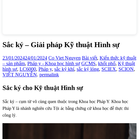
Sắc ký – Giải pháp Kỹ thuật Hình sự
23/01/2024
24/01/2024
Co Viet Nguyen
Bài viết
,
Kiến thức kỹ thuật
– sản phẩm
,
Pháp y - Khoa học hình sự
GCMS
,
khối phổ
,
Kỹ thuật
hình sự
,
LC6000
,
Pháp y
,
sắc ký khí
,
sắc ký lỏng
,
SCIEX
,
SCION
,
VIỆT NGUYỄN
.
permalink
Sắc ký cho Kỹ thuật Hình sự
Sắc ký – cụm từ vô cùng quen thuộc trong Khoa học Pháp Y. Khoa học
Pháp Y là nhánh nghiên cứu Tội ác bằng chứng cứ khoa học để thực thi
công lý.