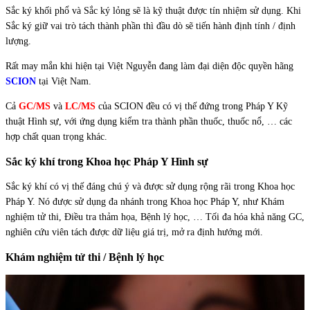
Sắc ký khối phổ và Sắc ký lỏng sẽ là kỹ thuật được tín nhiệm sử dụng. Khi
Sắc ký giữ vai trò tách thành phần thì đầu dò sẽ tiến hành định tính / định
lượng.
Rất may mắn khi hiện tại Việt Nguyễn đang làm đại diện độc quyền hãng
SCION
tại Việt Nam.
Cả
GC/MS
và
LC/MS
của SCION đều có vị thế đứng trong Pháp Y Kỹ
thuật Hình sự, với ứng dụng kiểm tra thành phần thuốc, thuốc nổ, … các
hợp chất quan trọng khác.
Sắc ký khí trong Khoa học Pháp Y Hình sự
Sắc ký khí có vị thế đáng chú ý và được sử dụng rộng rãi trong Khoa học
Pháp Y. Nó được sử dụng đa nhánh trong Khoa học Pháp Y, như Khám
nghiệm tử thi, Điều tra thảm họa, Bệnh lý học, … Tối đa hóa khả năng GC,
nghiên cứu viên tách được dữ liệu giá trị, mở ra định hướng mới.
Khám nghiệm tử thi / Bệnh lý học