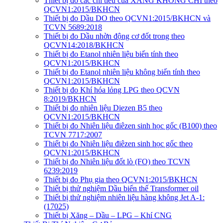
Thiết bị đo các chỉ tiêu của XĂNG KHÔNG CHÌ theo
QCVN1:2015/BKHCN
Thiết bị đo Dầu DO theo QCVN1:2015/BKHCN và
TCVN 5689:2018
Thiết bị đo Dầu nhờn động cơ đốt trong theo
QCVN14:2018/BKHCN
Thiết bị đo Etanol nhiên liệu biến tính theo
QCVN1:2015/BKHCN
Thiết bị đo Etanol nhiên liệu không biến tính theo
QCVN1:2015/BKHCN
Thiết bị đo Khí hóa lỏng LPG theo QCVN
8:2019/BKHCN
Thiết bị đo nhiên liệu Diezen B5 theo
QCVN1:2015/BKHCN
Thiết bị đo Nhiên liệu điêzen sinh học gốc (B100) theo
TCVN 7717:2007
Thiết bị đo Nhiên liệu điêzen sinh học gốc theo
QCVN1:2015/BKHCN
Thiết bị đo Nhiên liệu đốt lò (FO) theo TCVN
6239:2019
Thiết bị đo Phụ gia theo QCVN1:2015/BKHCN
Thiết bị thử nghiệm Dầu biến thế Transformer oil
Thiết bị thử nghiệm nhiên liệu hàng không Jet A-1:
(17025)
Thiết bị Xăng – Dầu – LPG – Khí CNG