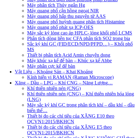
Máy phân tích Thủy ngân Hg
Máy quang phổ cận hồng ngoại NIR
Máy quang phổ hấp thu nguyên tử AAS
Máy quang phổ huỳnh quang phân tích Histamine
Máy quang phổ phát xạ ICP-OES
Máy sắc ký lỏng cao áp HPLC- lỏng khối phổ LCMS
Phân tích dòng liên tục CFA phân tích SO2 trong bia
Sắc ký khí GC (FID/ECD/NPD/PFPD…) – Khối phổ
MS
Thiết bị phân tích Acid Amin chuyên dụng
Máy khúc xạ kế để bàn – Khúc xạ kế Abbe
Máy phân cực kế để bàn
Vật Liệu – Khoáng Sản – Khai Khoáng
Kính hiển vi RAMAN (Raman Microscope)
Xăng – Dầu – LPG – Khí CNG – Năng Lượng…
Khí thiên nhiên nén (CNG)
Khí thiên nhiên nén (CNG) – Khí thiên nhiên hóa lỏng
(LNG)
Máy sắc ký khí GC trong phân tích khí – dầu khí – dầu
biến thế…
Thiết bị đo các chỉ tiêu của XĂNG E10 theo
QCVN1:2015/BKHCN
Thiết bị đo các chỉ tiêu của XĂNG E5 theo
QCVN1:2015/BKHCN