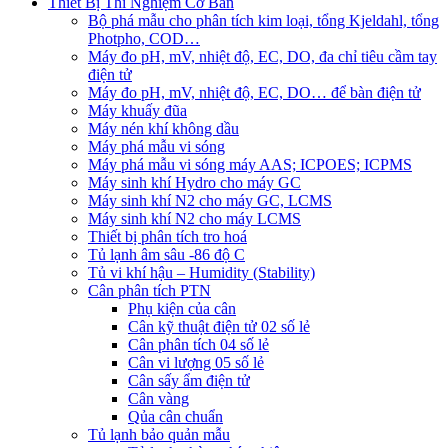
Thiết Bị Thí Nghiệm Cơ Bản
Bộ phá mẫu cho phân tích kim loại, tổng Kjeldahl, tổng
Photpho, COD…
Máy đo pH, mV, nhiệt độ, EC, DO, đa chỉ tiêu cầm tay
điện tử
Máy đo pH, mV, nhiệt độ, EC, DO… để bàn điện tử
Máy khuấy đũa
Máy nén khí không dầu
Máy phá mẫu vi sóng
Máy phá mẫu vi sóng máy AAS; ICPOES; ICPMS
Máy sinh khí Hydro cho máy GC
Máy sinh khí N2 cho máy GC, LCMS
Máy sinh khí N2 cho máy LCMS
Thiết bị phân tích tro hoá
Tủ lạnh âm sâu -86 độ C
Tủ vi khí hậu – Humidity (Stability)
Cân phân tích PTN
Phụ kiện của cân
Cân kỹ thuật điện tử 02 số lẻ
Cân phân tích 04 số lẻ
Cân vi lượng 05 số lẻ
Cân sấy ẩm điện tử
Cân vàng
Qủa cân chuẩn
Tủ lạnh bảo quản mẫu