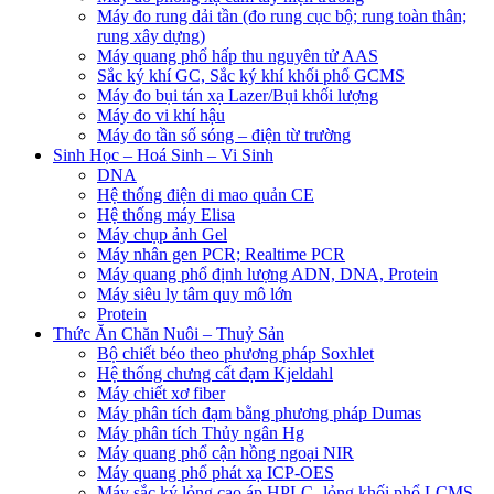
Máy đo rung dải tần (đo rung cục bộ; rung toàn thân;
rung xây dựng)
Máy quang phổ hấp thu nguyên tử AAS
Sắc ký khí GC, Sắc ký khí khối phổ GCMS
Máy đo bụi tán xạ Lazer/Bụi khối lượng
Máy đo vi khí hậu
Máy đo tần số sóng – điện từ trường
Sinh Học – Hoá Sinh – Vi Sinh
DNA
Hệ thống điện di mao quản CE
Hệ thống máy Elisa
Máy chụp ảnh Gel
Máy nhân gen PCR; Realtime PCR
Máy quang phổ định lượng ADN, DNA, Protein
Máy siêu ly tâm quy mô lớn
Protein
Thức Ăn Chăn Nuôi – Thuỷ Sản
Bộ chiết béo theo phương pháp Soxhlet
Hệ thống chưng cất đạm Kjeldahl
Máy chiết xơ fiber
Máy phân tích đạm bằng phương pháp Dumas
Máy phân tích Thủy ngân Hg
Máy quang phổ cận hồng ngoại NIR
Máy quang phổ phát xạ ICP-OES
Máy sắc ký lỏng cao áp HPLC- lỏng khối phổ LCMS