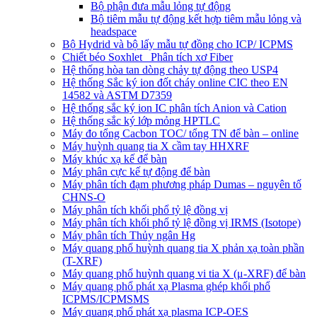
Bộ phận đưa mẫu lỏng tự động
Bộ tiêm mẫu tự động kết hợp tiêm mẫu lỏng và
headspace
Bộ Hydrid và bộ lấy mẫu tự đồng cho ICP/ ICPMS
Chiết béo Soxhlet_ Phân tích xơ Fiber
Hệ thống hòa tan dòng chảy tự động theo USP4
Hệ thống Sắc ký ion đốt cháy online CIC theo EN
14582 và ASTM D7359
Hệ thống sắc ký ion IC phân tích Anion và Cation
Hệ thống sắc ký lớp mỏng HPTLC
Máy đo tổng Cacbon TOC/ tổng TN để bàn – online
Máy huỳnh quang tia X cầm tay HHXRF
Máy khúc xạ kế để bàn
Máy phân cực kế tự động để bàn
Máy phân tích đạm phương pháp Dumas – nguyên tố
CHNS-O
Máy phân tích khối phổ tỷ lệ đồng vị
Máy phân tích khối phổ tỷ lệ đồng vị IRMS (Isotope)
Máy phân tích Thủy ngân Hg
Máy quang phổ huỳnh quang tia X phản xạ toàn phần
(T-XRF)
Máy quang phổ huỳnh quang vi tia X (μ-XRF) để bàn
Máy quang phổ phát xạ Plasma ghép khối phổ
ICPMS/ICPMSMS
Máy quang phổ phát xạ plasma ICP-OES