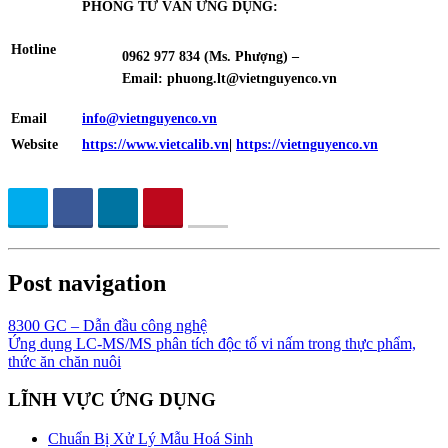
PHÒNG TƯ VẤN ỨNG DỤNG:
Hotline
0962 977 834 (Ms. Phượng) –
Email:
phuong.lt@vietnguyenco.vn
Email
info@vietnguyenco.vn
Website
https://www.vietcalib.vn
|
https://vietnguyenco.vn
Post navigation
8300 GC – Dẫn đầu công nghệ
Ứng dụng LC-MS/MS phân tích độc tố vi nấm trong thực phẩm,
thức ăn chăn nuôi
LĨNH VỰC ỨNG DỤNG
Chuẩn Bị Xử Lý Mẫu Hoá Sinh