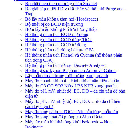
Bộ chiết béo theo phương pháp Soxhlet
Bộ giải hấp nhiệt TD và Bộ Bẫy và thổi khí Purge and
Trap
Bộ lấy mẫu không gian hơi (Headspace)
Bộ thiết bị đo BOD hiện trường
Bơm lấy mẫu không khí lưu lượng thấp
Hệ thống phân tích BOD5 tự động
Hệ thống phân tích COD dùng TiO2
Hệ thống phân tích COD tự động
Hệ thống phân tích dòng liên tục CFA
Hệ thống phân tích Phenol và Cyanua (hệ thống phân
tích dòng CFA)
Hệ thống phân tích rời rạc Discrete Analyzer
Hệ thống sắc ký ion IC phân tích Anion và Cation
Lấy mẫu dioxin trong môi trường xung quanh
Máy đo nhanh khí thải – Bình khí chuẩn hiệu chuẩn
Máy đo O3 CO SO2 NOx H2S NH3 xung quanh
Máy đo pH, mV, nhiệt độ, EC, DO – đa chỉ tiêu để bàn
điện tử
Máy đo pH, mV, nhiệt độ, EC, DO…- đo đa chỉ tiêu
cầm tay điện tử
Máy đo tổng carbon TOC/ TNb mẫu lỏng; mẫu rắn
Máy đo tổng họat độ phóng xạ Alpha Beta
Máy lấy mẫu khí thải ống khói Isokinetic – Non
Isokinetic