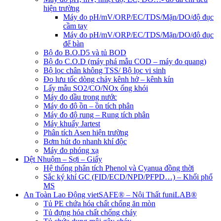
hiện trường
Máy đo pH/mV/ORP/EC/TDS/Mặn/DO/độ đục
cầm tay
Máy đo pH/mV/ORP/EC/TDS/Mặn/DO/độ đục
để bàn
Bộ đo B.O.D5 và tủ BOD
Bộ đo C.O.D (máy phá mẫu COD – máy đo quang)
Bộ lọc chân không TSS/ Bộ lọc vi sinh
Đo lưu tốc dòng chảy kênh hở – kênh kín
Lấy mẫu SO2/CO/NOx ống khói
Máy đo dầu trong nước
Máy đo độ ồn – ồn tích phân
Máy đo độ rung – Rung tích phân
Máy khuấy Jartest
Phân tích Asen hiện trường
Bơm hút đo nhanh khí độc
Máy đo phóng xạ
Dệt Nhuộm – Sợi – Giấy
Hệ thống phân tích Phenol và Cyanua đồng thời
Sắc ký khí GC (FID/ECD/NPD/PFPD…) – Khối phổ
MS
An Toàn Lao Động vietSAFE® – Nội Thất funiLAB®
Tủ PE chứa hóa chất chống ăn mòn
Tủ đựng hóa chất chống cháy