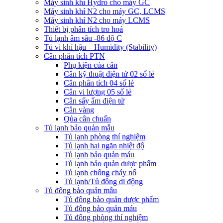
Máy sinh khí Hydro cho máy GC
Máy sinh khí N2 cho máy GC, LCMS
Máy sinh khí N2 cho máy LCMS
Thiết bị phân tích tro hoá
Tủ lạnh âm sâu -86 độ C
Tủ vi khí hậu – Humidity (Stability)
Cân phân tích PTN
Phụ kiện của cân
Cân kỹ thuật điện tử 02 số lẻ
Cân phân tích 04 số lẻ
Cân vi lượng 05 số lẻ
Cân sấy ẩm điện tử
Cân vàng
Qủa cân chuẩn
Tủ lạnh bảo quản mẫu
Tủ lạnh phòng thí nghiệm
Tủ lạnh hai ngăn nhiệt độ
Tủ lạnh bảo quản máu
Tủ lạnh bảo quản dược phẩm
Tủ lạnh chống cháy nổ
Tủ lạnh/Tủ đông di động
Tủ đông bảo quản mẫu
Tủ đông bảo quản dược phẩm
Tủ đông bảo quản máu
Tủ đông phòng thí nghiệm