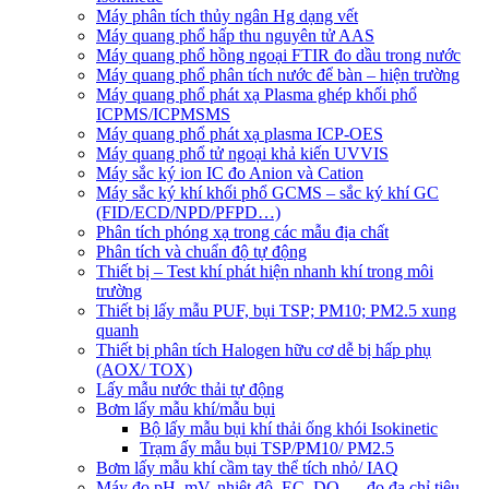
Máy phân tích thủy ngân Hg dạng vết
Máy quang phổ hấp thu nguyên tử AAS
Máy quang phổ hồng ngoại FTIR đo dầu trong nước
Máy quang phổ phân tích nước để bàn – hiện trường
Máy quang phổ phát xạ Plasma ghép khối phổ
ICPMS/ICPMSMS
Máy quang phổ phát xạ plasma ICP-OES
Máy quang phổ tử ngoại khả kiến UVVIS
Máy sắc ký ion IC đo Anion và Cation
Máy sắc ký khí khối phổ GCMS – sắc ký khí GC
(FID/ECD/NPD/PFPD…)
Phân tích phóng xạ trong các mẫu địa chất
Phân tích và chuẩn độ tự động
Thiết bị – Test khí phát hiện nhanh khí trong môi
trường
Thiết bị lấy mẫu PUF, bụi TSP; PM10; PM2.5 xung
quanh
Thiết bị phân tích Halogen hữu cơ dễ bị hấp phụ
(AOX/ TOX)
Lấy mẫu nước thải tự động
Bơm lấy mẫu khí/mẫu bụi
Bộ lấy mẫu bụi khí thải ống khói Isokinetic
Trạm ấy mẫu bụi TSP/PM10/ PM2.5
Bơm lấy mẫu khí cầm tay thể tích nhỏ/ IAQ
Máy đo pH, mV, nhiệt độ, EC, DO…- đo đa chỉ tiêu