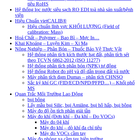
tiêu RoHS
Hệ thống lọc nước siêu sạch RO EDI​​ toà nhà sản xuất/bệnh
viện
Hiệu Chuẩn vietCALIB®
Hiệu chuẩn lĩnh vực KHỐI LƯỢNG (Field of
calibration: Mass)
Hoá Chất – Polymer – Bao Bì – Mực In…
Khai Khoáng – Luyện Kim – Xi Mạ
Nông Nghiệp – Phân Bón – Thuốc Bảo Vệ Thực Vật
Hệ thông phân tích kích thước hạt đất, phân tích sét
theo TCVN 6862-2012 (ISO 11277)
Hệ thống phân tích phân bón (NPK) tự động
Hệ thống Robot đo pH và độ dẫn trong đất và nước
Máy phân tích đạm Dumas – phân tích CHNSO
Sắc ký khí GC (FID/ECD/NPD/PFPD…) – Khối phổ
MS
Quan Trắc Môi Trường Lao Động
bụi bông
Lấy mẫu bụi Silic, bụi Amiăng, bụi hô hấp, bụi bông
Máy đo độ ồn tích phân giải tần
Máy đo khí (Đơn khí – Đa khí – Đo VOCs)
Máy đo 04 khí
Máy đo khí – dò khí đa chỉ tiêu
Máy đo VOCs cầm tay
Máy đo phóng xạ cầm tay hiện trường