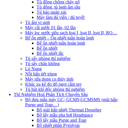
Tủ đông chống cháy nổ
Tủ đông, tủ lạnh âm sâu
Tủ bảo quản xác
Máy làm đá viên / đá tuyết
Tủ ấm vi sinh
Máy cất nước 01 lần, 02 lần
Máy lọc nước siêu sạch loại I, loại II, loại II, RO…
Bể ổn nhiệt – Ổn nhiệt tuần hoàn lạnh
Bể ổn nhiệt tuần hoàn lạnh
Bể ổn nhiệt
Bể ổn nhiệt lắc
Tủ sấy phòng thí nghiệm
Tủ sấy chân không
Lò Nung
Nồi hấp tiệt trùng
Máy rửa dụng cụ thủy tinh
Khúc xạ kế đo độ ngọt cầm tay
Tủ hút khí độc phòng thí nghiệm
Thí Nghiệm Hoá Phân Tích Chuyên Sâu
Bộ đưa mẫu máy GC; GCMS;GCMSMS (giải hấp;
Purge and Trap…)
Bộ giải hấp nhiệt Thermal Desorber
Bộ lấy mẫu pha hơi Headspace
Bộ lấy mẫu Purge and Trap
Bộ nhiệt phân Pyrolysis