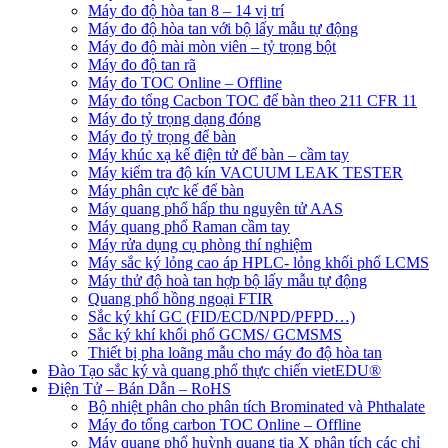
Máy đo độ hòa tan 8 – 14 vị trí
Máy đo độ hòa tan với bộ lấy mẫu tự động
Máy đo độ mài mòn viên – tỷ trọng bột
Máy đo độ tan rã
Máy đo TOC Online – Offline
Máy đo tổng Cacbon TOC để bàn theo 211 CFR 11
Máy đo tỷ trọng dạng đóng
Máy đo tỷ trọng để bàn
Máy khúc xạ kế điện tử để bàn – cầm tay
Máy kiểm tra độ kín VACUUM LEAK TESTER
Máy phân cực kế để bàn
Máy quang phổ hấp thu nguyên tử AAS
Máy quang phổ Raman cầm tay
Máy rửa dụng cụ phòng thí nghiệm
Máy sắc ký lỏng cao áp HPLC- lỏng khối phổ LCMS
Máy thử độ hoà tan hợp bộ lấy mẫu tự động
Quang phổ hồng ngoại FTIR
Sắc ký khí GC (FID/ECD/NPD/PFPD…)
Sắc ký khí khối phổ GCMS/ GCMSMS
Thiết bị pha loãng mẫu cho máy đo độ hòa tan
Đào Tạo sắc ký và quang phổ thực chiến vietEDU®
Điện Tử – Bán Dẫn – RoHS
Bộ nhiệt phân cho phân tích Brominated và Phthalate
Máy đo tổng carbon TOC Online – Offline
Máy quang phổ huỳnh quang tia X phân tích các chỉ