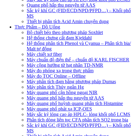
Quang phổ hấp thu nguyên tử AAS
Sắc ký khí GC (FID/ECD/NPD/PFPD…) – Khối phổ
MS
Thiết bị phân tích Acid Amin chuyên dụng
Thực Phẩm – Đồ Uống
Bộ chiết béo theo phương pháp Soxhlet
Hệ thống chưng cất đạm Kjeldahl
Hệ thống phân tích Phenol và Cyanua – Phân tích bia/
Malt tự động
Máy chiết xơ fiber
Máy chuẩn độ điện thế – chuẩn độ KARL FISCHER
Máy cộng hưởng từ hạt nhân TD-NMR
Máy đo phóng xạ trong thực phẩm
Máy đo TOC Online – Offline
Máy phân tích đạm bằng phương pháp Dumas
Máy phân tích Thủy ngân Hg
Máy quang phổ cận hồng ngoại NIR
Máy quang phổ hấp thu nguyên tử AAS
Máy quang phổ huỳnh quang phân tích Histamine
Máy quang phổ phát xạ ICP-OES
Máy sắc ký lỏng cao áp HPLC- lỏng khối phổ LCMS
Phân tích dòng liên tục CFA phân tích SO2 trong bia
Sắc ký khí GC (FID/ECD/NPD/PFPD…) – Khối phổ
MS