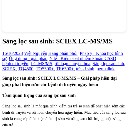
Sàng lọc sau sinh: SCIEX LC-MS/MS
16/10/2023
Việt Nguyễn
Hãng phân phối
,
Pháp y - Khoa học hình
sự
,
Ứng dụng - giải pháp
,
Y tế - Kiểm soát nhiễm khuẩn CSSD
bệnh di truyền
,
LC-MS/MS
,
rối loạn chuyển hóa
,
Sàng lọc sau sinh
,
SCIEX
,
TQ4500
,
TQ5500+
,
TR6500+
,
trẻ sơ sinh
.
permalink
Sàng lọc sau sinh: SCIEX LC-MS/MS – Giải pháp hiện đại
giúp phát hiện sớm các bệnh di truyền nguy hiểm
Tầm quan trọng của sàng lọc sau sinh
Sàng lọc sau sinh là một quá trình kiểm tra trẻ sơ sinh để phát hiện sớm các
bệnh di truyền và rối loạn chuyển hóa nguy hiểm. Mục tiêu của sàng lọc sau
sinh là cung cấp điều kiện điều trị sớm và nâng cao chất lượng cuộc sống
của trẻ.