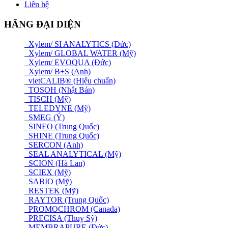
Liên hệ
HÃNG ĐẠI DIỆN
Xylem/ SI ANALYTICS (Đức)
Xylem/ GLOBAL WATER (Mỹ)
Xylem/ EVOQUA (Đức)
Xylem/ B+S (Anh)
vietCALIB® (Hiệu chuẩn)
TOSOH (Nhật Bản)
TISCH (Mỹ)
TELEDYNE (Mỹ)
SMEG (Ý)
SINEO (Trung Quốc)
SHINE (Trung Quốc)
SERCON (Anh)
SEAL ANALYTICAL (Mỹ)
SCION (Hà Lan)
SCIEX (Mỹ)
SABIO (Mỹ)
RESTEK (Mỹ)
RAYTOR (Trung Quốc)
PROMOCHROM (Canada)
PRECISA (Thuỵ Sỹ)
MEMBRAPURE (Đức)