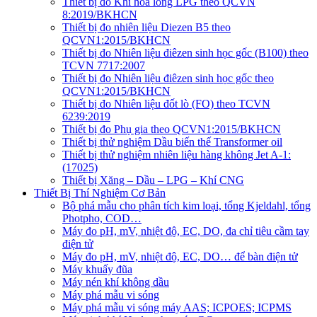
Thiết bị đo Khí hóa lỏng LPG theo QCVN
8:2019/BKHCN
Thiết bị đo nhiên liệu Diezen B5 theo
QCVN1:2015/BKHCN
Thiết bị đo Nhiên liệu điêzen sinh học gốc (B100) theo
TCVN 7717:2007
Thiết bị đo Nhiên liệu điêzen sinh học gốc theo
QCVN1:2015/BKHCN
Thiết bị đo Nhiên liệu đốt lò (FO) theo TCVN
6239:2019
Thiết bị đo Phụ gia theo QCVN1:2015/BKHCN
Thiết bị thử nghiệm Dầu biến thế Transformer oil
Thiết bị thử nghiệm nhiên liệu hàng không Jet A-1:
(17025)
Thiết bị Xăng – Dầu – LPG – Khí CNG
Thiết Bị Thí Nghiệm Cơ Bản
Bộ phá mẫu cho phân tích kim loại, tổng Kjeldahl, tổng
Photpho, COD…
Máy đo pH, mV, nhiệt độ, EC, DO, đa chỉ tiêu cầm tay
điện tử
Máy đo pH, mV, nhiệt độ, EC, DO… để bàn điện tử
Máy khuấy đũa
Máy nén khí không dầu
Máy phá mẫu vi sóng
Máy phá mẫu vi sóng máy AAS; ICPOES; ICPMS