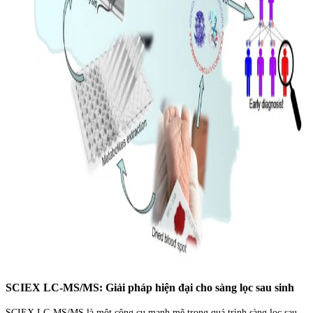
SCIEX LC-MS/MS: Giải pháp hiện đại cho sàng lọc sau sinh
SCIEX LC-MS/MS là một công cụ mạnh mẽ trong quá trình sàng lọc sau