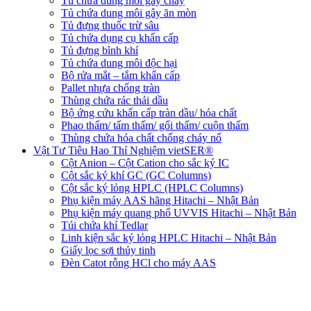
Tủ chứa dung môi gây cháy
Tủ chứa dung môi gây ăn mòn
Tủ đựng thuốc trừ sâu
Tủ chứa dụng cụ khẩn cấp
Tủ đựng bình khí
Tủ chứa dung môi độc hại
Bộ rửa mắt – tắm khẩn cấp
Pallet nhựa chống tràn
Thùng chứa rác thải dầu
Bộ ứng cứu khẩn cấp tràn dầu/ hóa chất
Phao thấm/ tấm thấm/ gối thấm/ cuộn thấm
Thùng chứa hóa chất chống cháy nổ
Vật Tư Tiêu Hao Thí Nghiệm vietSER®
Cột Anion – Cột Cation cho sắc ký IC
Cột sắc ký khí GC (GC Columns)
Cột sắc ký lỏng HPLC (HPLC Columns)
Phụ kiện máy AAS hãng Hitachi – Nhật Bản
Phụ kiện máy quang phổ UVVIS Hitachi – Nhật Bản
Túi chứa khí Tedlar
Linh kiện sắc ký lỏng HPLC Hitachi – Nhật Bản
Giấy lọc sợi thủy tinh
Đèn Catot rỗng HCl cho máy AAS