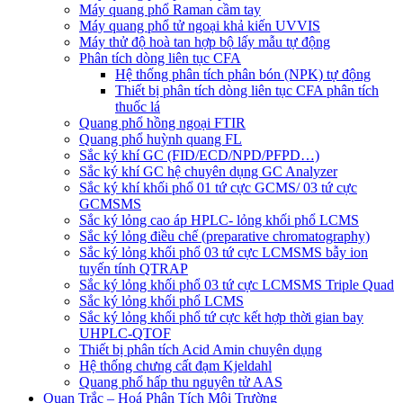
Máy quang phổ Raman cầm tay
Máy quang phổ tử ngoại khả kiến UVVIS
Máy thử độ hoà tan hợp bộ lấy mẫu tự động
Phân tích dòng liên tục CFA
Hệ thống phân tích phân bón (NPK) tự động
Thiết bị phân tích dòng liên tục CFA phân tích
thuốc lá
Quang phổ hồng ngoại FTIR
Quang phổ huỳnh quang FL
Sắc ký khí GC (FID/ECD/NPD/PFPD…)
Sắc ký khí GC hệ chuyên dụng GC Analyzer
Sắc ký khí khối phổ 01 tứ cực GCMS/ 03 tứ cực
GCMSMS
Sắc ký lỏng cao áp HPLC- lỏng khối phổ LCMS
Sắc ký lỏng điều chế (preparative chromatography)
Sắc ký lỏng khối phổ 03 tứ cực LCMSMS bẫy ion
tuyến tính QTRAP
Sắc ký lỏng khối phổ 03 tứ cực LCMSMS Triple Quad
Sắc ký lỏng khối phổ LCMS
Sắc ký lỏng khối phổ tứ cực kết hợp thời gian bay
UHPLC-QTOF
Thiết bị phân tích Acid Amin chuyên dụng
Hệ thống chưng cất đạm Kjeldahl
Quang phổ hấp thu nguyên tử AAS
Quan Trắc – Hoá Phân Tích Môi Trường