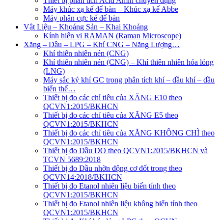
Thiết bị phân tích Acid Amin chuyên dụng
Máy khúc xạ kế để bàn – Khúc xạ kế Abbe
Máy phân cực kế để bàn
Vật Liệu – Khoáng Sản – Khai Khoáng
Kính hiển vi RAMAN (Raman Microscope)
Xăng – Dầu – LPG – Khí CNG – Năng Lượng…
Khí thiên nhiên nén (CNG)
Khí thiên nhiên nén (CNG) – Khí thiên nhiên hóa lỏng
(LNG)
Máy sắc ký khí GC trong phân tích khí – dầu khí – dầu
biến thế…
Thiết bị đo các chỉ tiêu của XĂNG E10 theo
QCVN1:2015/BKHCN
Thiết bị đo các chỉ tiêu của XĂNG E5 theo
QCVN1:2015/BKHCN
Thiết bị đo các chỉ tiêu của XĂNG KHÔNG CHÌ theo
QCVN1:2015/BKHCN
Thiết bị đo Dầu DO theo QCVN1:2015/BKHCN và
TCVN 5689:2018
Thiết bị đo Dầu nhờn động cơ đốt trong theo
QCVN14:2018/BKHCN
Thiết bị đo Etanol nhiên liệu biến tính theo
QCVN1:2015/BKHCN
Thiết bị đo Etanol nhiên liệu không biến tính theo
QCVN1:2015/BKHCN