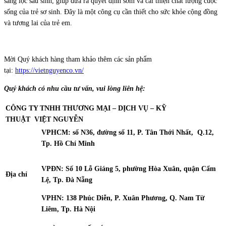
sàng lọc sau sinh, giúp đưa ra quyết định sớm và cải thiện chất lượng cuộc
sống của trẻ sơ sinh. Đây là một công cụ cần thiết cho sức khỏe cộng đồng
và tương lai của trẻ em.
Mời Quý khách hàng tham khảo thêm các sản phẩm
tại:
https://vietnguyenco.vn/
Quý khách có nhu cầu tư vấn, vui lòng liên hệ:
CÔNG TY TNHH THƯƠNG MẠI – DỊCH VỤ – KỸ
THUẬT
VIỆT NGUYỄN
VPHCM: số N36, đường số 11, P. Tân Thới Nhất, Q.12,
Tp. Hồ Chí Minh
VPĐN: Số 10 Lỗ Giáng 5, phường Hòa Xuân, quận Cẩm
Địa chỉ
Lệ, Tp. Đà Nẵng
VPHN: 138 Phúc Diễn, P. Xuân Phương, Q. Nam Từ
Liêm, Tp. Hà Nội