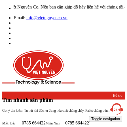
ễn Co. Nếu bạn cần giúp đỡ hãy liên hệ với chúng tôi qua Hotline: 
Email:
info@vietnguyenco.vn
Hỗ trợ
Tìm nhanh sản phẩm
khách
Gợi ý tìm kiếm: Tủ hút khí độc, tủ đựng hóa chất chống cháy, Pallet chống tràn...
hàng
Toggle navigation
0785 664422
0785 664422
Miền Bắc
Miền Nam