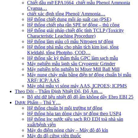
Chiết dầu mỡ EPA1664_chiết mẫu Phenol Ammonia
Cyanua…
chiết xác định tổng Phenol/ Ammonia…
Hệ thống chiết dung môi áp suất cao (PSE)
Hệ thống chiết pha rắn SPE tự động – thủ công
Hệ thống giải pháp chiết độc tính TCLP (Toxicity
Characteristic Leaching Procedure)
Hệ thống làm giàu cô mẫu Nitrogen tự động
Hệ thống phá mẫu cho phân tích kim loại, tổng
Kjeldahl, tổng Photpho, COD…
Hệ thống sắc ký thẩm thấu GPC làm sạch mẫu
Máy nghiền mẫu lạnh sâu Cryogenic Grinder
Máy nghiền trộn nghiền bi Mixer Mill Ball Mill
Máy nung chảy mẫu bằng điện tự động chuẩn bị mẫu
XRF/ ICP/ AAS
Máy phá mẫu vi sóng máy AAS, ICPOES; ICPMS
Theo Dõi – Thẩm Định Nhiệt Độ, Độ Ẩm…
Bộ ghi dữ liệu nhiệt độ độ ẩm không dây Ebro EBI 25
Dược Phẩm – Thú Y…
Hệ thống chuẩn bị môi trường tự động
Hệ thống hòa tan dòng chảy tự động theo USP4
Hệ thống lọc nước siêu sạch RO EDI​​ toà nhà sản
xuất/bệnh viện
Máy đo điểm nóng chảy – Máy đô độ kín
Máy đo độ cứng viên thuốc