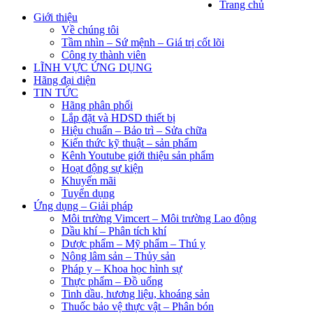
Trang chủ
Giới thiệu
Về chúng tôi
Tầm nhìn – Sứ mệnh – Giá trị cốt lõi
Công ty thành viên
LĨNH VỰC ỨNG DỤNG
Hãng đại diện
TIN TỨC
Hãng phân phối
Lắp đặt và HDSD thiết bị
Hiệu chuẩn – Bảo trì – Sửa chữa
Kiến thức kỹ thuật – sản phẩm
Kênh Youtube giới thiệu sản phẩm
Hoạt động sự kiện
Khuyến mãi
Tuyển dụng
Ứng dụng – Giải pháp
Môi trường Vimcert – Môi trường Lao động
Dầu khí – Phân tích khí
Dược phẩm – Mỹ phẩm – Thú y
Nông lâm sản – Thủy sản
Pháp y – Khoa học hình sự
Thực phẩm – Đồ uống
Tinh dầu, hương liệu, khoáng sản
Thuốc bảo vệ thực vật – Phân bón