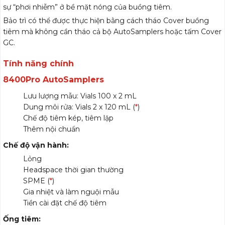
sự “phơi nhiễm” ở bề mặt nóng của buồng tiêm.
Bảo trì có thể được thực hiện bằng cách tháo Cover buồng
tiêm mà không cần tháo cả bộ AutoSamplers hoặc tấm Cover
GC.
Tính năng chính
của các phụ kiện 8300 GC
8400Pro AutoSamplers
Lưu lượng mẫu: Vials 100 x 2 mL
Dung môi rửa: Vials 2 x 120 mL (
*
)
Chế độ tiêm kép, tiêm lặp
Thêm nội chuẩn
Chế độ vận hành:
Lỏng
Headspace thời gian thường
SPME (
*
)
Gia nhiệt và làm nguội mẫu
Tiền cài đặt chế độ tiêm
Ống tiêm: