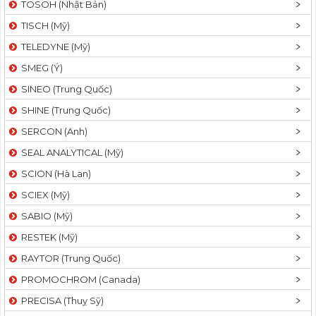
TOSOH (Nhật Bản)
t
TISCH (Mỹ)
i
o
TELEDYNE (Mỹ)
n
SMEG (Ý)
SINEO (Trung Quốc)
SHINE (Trung Quốc)
SERCON (Anh)
SEAL ANALYTICAL (Mỹ)
SCION (Hà Lan)
SCIEX (Mỹ)
SABIO (Mỹ)
RESTEK (Mỹ)
RAYTOR (Trung Quốc)
PROMOCHROM (Canada)
PRECISA (Thuỵ Sỹ)