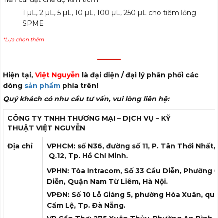
1 µL, 2 µL, 5 µL, 10 µL, 100 µL, 250 µL cho tiêm lỏng
SPME
*Lựa chọn thêm
———
Hiện tại,
Việt Nguyễn
là đại diện / đại lý phân phối các
dòng
sản phẩm
phía trên!
Quý khách có nhu cầu tư vấn, vui lòng liên hệ:
CÔNG TY TNHH THƯƠNG MẠI – DỊCH VỤ – KỸ
THUẬT
VIỆT NGUYỄN
Địa chỉ
VPHCM: số N36, đường số 11, P. Tân Thới Nhất,
Q.12, Tp. Hồ Chí Minh.
VPHN: Tòa Intracom, Số 33 Cầu Diễn, Phường 
Diễn, Quận Nam Từ Liêm, Hà Nội.
VPĐN: Số 10 Lỗ Giáng 5, phường Hòa Xuân, qu
Cẩm Lệ, Tp. Đà Nẵng.