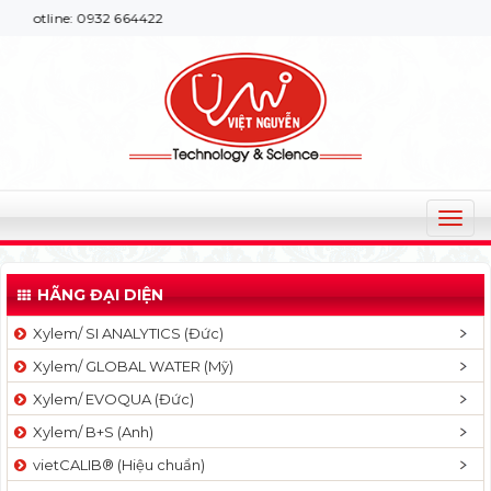
e: 0932 664422
T
o
g
HÃNG ĐẠI DIỆN
g
l
Xylem/ SI ANALYTICS (Đức)
e
Xylem/ GLOBAL WATER (Mỹ)
n
a
Xylem/ EVOQUA (Đức)
v
Xylem/ B+S (Anh)
i
g
vietCALIB® (Hiệu chuẩn)
a