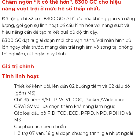
Châm ngôn “Ít có thể hơn”. 8300 GC cho hiệu
năng vượt trội ở mức hệ số thấp nhất.
Độ rộng chỉ 32 cm, 8300 GC sẽ tối ưu hóa không gian và năng
lượng, gói gọn sự linh hoạt để cấu hình hóa với năng suất và
hiệu năng cần để tạo ra kết quả đủ độ tin cậy.
8300 GC đặt ra giai đoạn mới cho vận hành. Với màn hình đủ
lớn ngay phía trước, mang đến trải nghiệm vô song tại phòng
thí nghiệm, rút ngắn quy trình.
Giá trị chính
Tính linh hoạt
Thiết kế kênh đôi, lên đến 02 buồng tiêm và 02 đầu dò
(gồm MS)
Chế độ tiêm S/SL, PTV/LVI, COC, Packed/Wide bore,
GSV/LSV với lựa chọn thêm khả năng làm nguội.
Các loại đầu dò FID, TCD, ECD, PFPD, NPD, PDHID và
MS
Gói phân tích tiêu chuẩn
Hỗ trợ 07 van, 16 giai đoạn chương trình, gia nhiệt ngoài