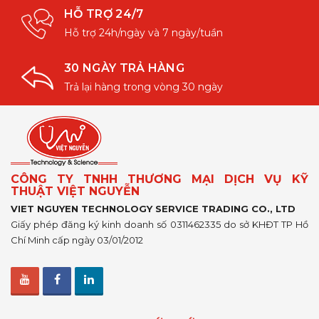
HỖ TRỢ 24/7
Hỗ trợ 24h/ngày và 7 ngày/tuần
30 NGÀY TRẢ HÀNG
Trả lại hàng trong vòng 30 ngày
CÔNG TY TNHH THƯƠNG MẠI DỊCH VỤ KỸ
THUẬT VIỆT NGUYỄN
VIET NGUYEN TECHNOLOGY SERVICE TRADING CO., LTD
Giấy phép đăng ký kinh doanh số 0311462335 do sở KHĐT TP Hồ
Chí Minh cấp ngày 03/01/2012