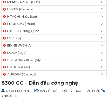
MEMBRAPURE (Đức)
LUMEX (Canada)
HITACHI (Nhật Bản)
FROILABO (Pháp)
EXPECT (Trung Quốc)
ESC (Mỹ)
EDINBURGH (Anh)
DOZA (Nga)
CDS ANALYTICAL (Mỹ)
BRUKER (Đức)
AURORA (Canada)
8300 GC – Dẫn đầu công nghệ
,
CO VIET NGUYEN
BÀI VIẾT
KIẾN THỨC KỸ THUẬT – SẢN PHẨM
PERMALINK