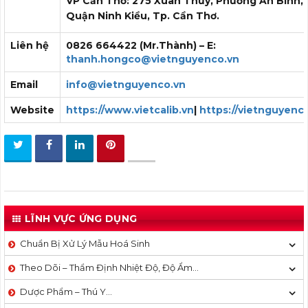
VP Cần Thơ: 275 Xuân Thủy, Phường An Bình,
Quận Ninh Kiều, Tp. Cần Thơ.
Liên hệ
0826 664422 (Mr.Thành) – E:
thanh.hongco@vietnguyenco.vn
Email
info@vietnguyenco.vn
Website
https://www.vietcalib.vn
|
https://vietnguyenc
LĨNH VỰC ỨNG DỤNG
Chuẩn Bị Xử Lý Mẫu Hoá Sinh
Theo Dõi – Thẩm Định Nhiệt Độ, Độ Ẩm…
Dược Phẩm – Thú Y…