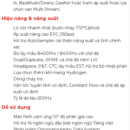
lò, Backflush/Deans, Gasifier hoặc trạm áp suất hoặc lựa
chọn van Multi Stream.
Hiệu năng & năng suất
o
Lò cột nhanh nhất (bước nhảy 170
C/phút)
Áp suất nâng cao EFC (150psi)
Hỗ trợ AutoSampler cải thiện năng suất và tính chính
xác
Bộ lấy mẫu 8400Pro / 8410Pro với chế độ
Dual/Duplicate, SPME và chế độ tiêm LVI
Headspace, P&T, CTC, lấy mẫu EST, hỗ trợ bộ nhiệt phân
Lựa chọn thêm khí mang Hydrogen
Dòng chảy trơ
Vận tốc tuyến tính cố định, Constant Flow và chế độ áp
suất cố định
Tỷ lệ dữ liệu 600Hz
Dễ sử dụng
Màn hình cảm ứng 10″ độ phân giải cao
Hỗ trợ 16 ngôn ngữ, đặc biệt ngôn ngữ Tiếng Việt
Phần mềm Chromatography Data System