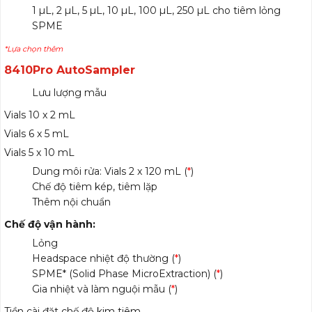
1 µL, 2 µL, 5 µL, 10 µL, 100 µL, 250 µL cho tiêm lỏng
SPME
*Lựa chọn thêm
8410Pro AutoSampler
Lưu lượng mẫu
Vials 10 x 2 mL
Vials 6 x 5 mL
Vials 5 x 10 mL
Dung môi rửa: Vials 2 x 120 mL (
*
)
Chế độ tiêm kép, tiêm lặp
Thêm nội chuẩn
Chế độ vận hành:
Lỏng
Headspace nhiệt độ thường (
*
)
SPME* (Solid Phase MicroExtraction) (
*
)
Gia nhiệt và làm nguội mẫu (
*
)
Tiền cài đặt chế độ kim tiêm