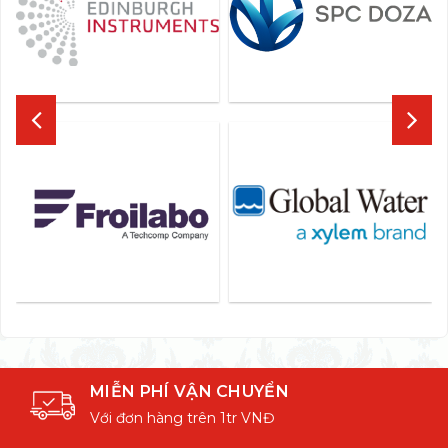
MIỄN PHÍ VẬN CHUYỂN
Với đơn hàng trên 1tr VNĐ