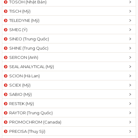
TOSOH (Nhật Bản)
t
TISCH (Mỹ)
i
o
TELEDYNE (Mỹ)
n
SMEG (Ý)
SINEO (Trung Quốc)
SHINE (Trung Quốc)
SERCON (Anh)
SEAL ANALYTICAL (Mỹ)
SCION (Hà Lan)
SCIEX (Mỹ)
SABIO (Mỹ)
RESTEK (Mỹ)
RAYTOR (Trung Quốc)
PROMOCHROM (Canada)
PRECISA (Thuỵ Sỹ)