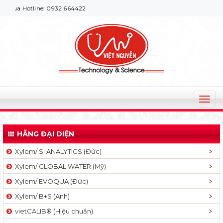
otline: 0932 664422
T
o
g
HÃNG ĐẠI DIỆN
g
l
Xylem/ SI ANALYTICS (Đức)
e
Xylem/ GLOBAL WATER (Mỹ)
n
a
Xylem/ EVOQUA (Đức)
v
Xylem/ B+S (Anh)
i
g
vietCALIB® (Hiệu chuẩn)
a