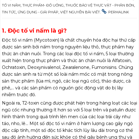
,
,
,
TỐ VI NẤM
THỰC PHẨM- ĐỒ UỐNG
THUỐC BẢO VỆ THỰC VẬT - PHÂN BÓN
,
,
.
TIN TỨC
ỨNG DỤNG - GIẢI PHÁP
VIỆT NGUYỄN BÀI VIẾT
PERMALINK
1. Độc tố vi nấm là gì?
Độc tố vi nấm (Mycotoxin) là chất chuyển hóa độc hại thứ cấp
được sản sinh bởi nấm trong nguyên liệu thô, thực phẩm hay
thức ăn chăn nuôi. Trong các loại độc tố vi nấm, 5 loại thường
xuất hiện trong thực phẩm và thức ăn chăn nuôi là Alfatoxin,
Ochratoxin, Deoxynivalenol, Zearalenone, Fumonisins. Chúng
được sản sinh ra từ một số loài nấm mốc có mặt trong nông
sản thực phẩm (lúa mì, ngô, các loại ngũ cốc), thảo dược, cà
phê,… và các sản phẩm có nguồn gốc động vật do bị lây
nhiễm trước đó.
Ngoài ra, T2-toxin cũng được phát hiện trong hàng loạt các loại
ngũ cốc nhưng thường ít hơn so với 5 loại trên và patulin được
hình thành trong quá trình lên men của các loại trái cây như
táo, nho, lê… Một số độc tố vi nấm ở hàm lượng cao gây ngộ
độc cấp tính, một số độc tố khác tích lũy lâu dài trong cơ thể
sau đó ảnh hưởng đến sức khỏe có thể gây bệnh ung thư và