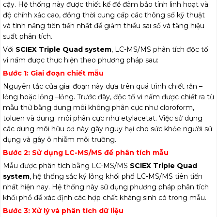
cậy. Hệ thống này được thiết kế để đảm bảo tính linh hoạt và
độ chính xác cao, đồng thời cung cấp các thông số kỹ thuật
và tính năng tiên tiến nhất để giảm thiểu sai số và tăng hiệu
suất phân tích.
Với
SCIEX Triple Quad system
, LC-MS/MS phân tích độc tố
vi nấm được thực hiện theo phương pháp sau:
Bước 1: Giai đoạn chiết mẫu
Nguyên tắc của giai đoạn này dựa trên quá trình chiết rắn –
lỏng hoặc lỏng –lỏng. Trước đây, độc tố vi nấm được chiết ra từ
mẫu thử bằng dung môi không phân cực như cloroform,
toluen và dung môi phân cực như etylacetat. Việc sử dụng
các dung môi hữu cơ này gây nguy hại cho sức khỏe người sử
dụng và gây ô nhiễm môi trường.
Bước 2: Sử dụng LC-MS/MS để phân tích mẫu
Mẫu được phân tích bằng LC-MS/MS
SCIEX Triple Quad
system
, hệ thống sắc ký lỏng khối phổ LC-MS/MS tiên tiến
nhất hiện nay. Hệ thống này sử dụng phương pháp phân tích
khối phổ để xác định các hợp chất kháng sinh có trong mẫu.
Bước 3: Xử lý và phân tích dữ liệu