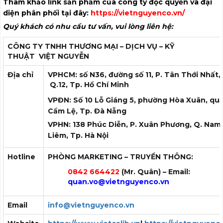
Tham khảo link sản phẩm của công ty độc quyền và đại
diện phân phối tại đây:
https://vietnguyenco.vn/
Quý khách có nhu cầu tư vấn, vui lòng liên hệ:
CÔNG TY TNHH THƯƠNG MẠI – DỊCH VỤ – KỸ
THUẬT
VIỆT NGUYỄN
Địa chỉ
VPHCM: số N36, đường số 11, P. Tân Thới Nhất,
Q.12, Tp. Hồ Chí Minh
VPĐN: Số 10 Lỗ Giáng 5, phường Hòa Xuân, qu
Cẩm Lệ, Tp. Đà Nẵng
VPHN: 138 Phúc Diễn, P. Xuân Phương, Q. Nam
Liêm, Tp. Hà Nội
Hotline
PHÒNG MARKETING – TRUYỀN THÔNG:
0842 664422
(Mr. Quân) – Email:
quan.vo
@vietnguyenco.vn
Email
info@vietnguyenco.vn