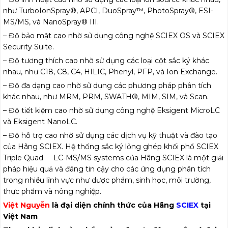
như TurboIonSpray®, APCI, DuoSpray™, PhotoSpray®, ESI-
MS/MS, và NanoSpray® III.
– Độ bảo mật cao nhờ sử dụng công nghệ SCIEX OS và SCIEX
Security Suite.
– Độ tương thích cao nhờ sử dụng các loại cột sắc ký khác
nhau, như C18, C8, C4, HILIC, Phenyl, PFP, và Ion Exchange.
– Độ đa dạng cao nhờ sử dụng các phương pháp phân tích
khác nhau, như MRM, PRM, SWATH®, MIM, SIM, và Scan.
– Độ tiết kiệm cao nhờ sử dụng công nghệ Eksigent MicroLC
và Eksigent NanoLC.
– Độ hỗ trợ cao nhờ sử dụng các dịch vụ kỹ thuật và đào tạo
của Hãng SCIEX. Hệ thống sắc ký lỏng ghép khối phổ SCIEX
Triple Quad LC-MS/MS systems của Hãng SCIEX là một giải
pháp hiệu quả và đáng tin cậy cho các ứng dụng phân tích
trong nhiều lĩnh vực như dược phẩm, sinh học, môi trường,
thực phẩm và nông nghiệp.
Việt Nguyễn
là đại diện chính thức của Hãng
SCIEX
tại
Việt Nam