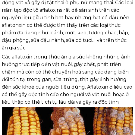
động vật và gây dị tật thai ở phụ nữ mang thai. Các loại
nấm tạo độc tố aflatoxins rất dễ sản sinh trên các
nguyên liệu giàu tinh bột hay những hạt có dầu nên
aflatonxin có thể được tìm thấy trên các loại thực
phẩm đa dạng như: bánh, mứt, kẹo, tương chao, bắp,
đậu phộng, sữa đậu nành, sữa bò tươi… và trên thức
ăn gia súc.
Các aflatoxin trong thức ăn gia súc không những ảnh
hưởng trực tiếp đến vật nuôi, gây chết, phát triển
chậm mà còn có thể chuyển hoá sang các dạng biến
đổi tồn tại trong gan, sữa, trứng, thịt gây ảnh hưởng
đến sức khoẻ của người tiêu dùng. Aflatoxin ở liều cao
có thể gây độc tính cấp cho người và vật nuôi hoặc ở
liều thấp có thể tích tụ lâu dài và gây ra độc tính
.