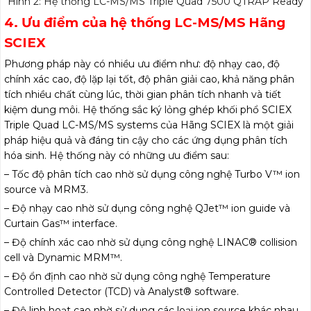
Hình 2: Hệ thống LC-MS/MS Triple Quad 7500 QTRAP Ready
4. Ưu điểm của hệ thống LC-MS/MS Hãng
SCIEX
Phương pháp này có nhiều ưu điểm như: độ nhạy cao, độ
chính xác cao, độ lặp lại tốt, độ phân giải cao, khả năng phân
tích nhiều chất cùng lúc, thời gian phân tích nhanh và tiết
kiệm dung môi. Hệ thống sắc ký lỏng ghép khối phổ SCIEX
Triple Quad LC-MS/MS systems của Hãng SCIEX là một giải
pháp hiệu quả và đáng tin cậy cho các ứng dụng phân tích
hóa sinh. Hệ thống này có những ưu điểm sau:
– Tốc độ phân tích cao nhờ sử dụng công nghệ Turbo V™ ion
source và MRM3.
– Độ nhạy cao nhờ sử dụng công nghệ QJet™ ion guide và
Curtain Gas™ interface.
– Độ chính xác cao nhờ sử dụng công nghệ LINAC® collision
cell và Dynamic MRM™.
– Độ ổn định cao nhờ sử dụng công nghệ Temperature
Controlled Detector (TCD) và Analyst® software.
– Độ linh hoạt cao nhờ sử dụng các loại ion source khác nhau,