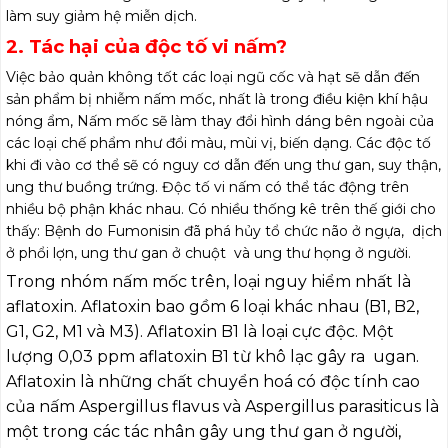
làm suy giảm hệ miễn dịch.
2. Tác hại của độc tố vi nấm?
Việc bảo quản không tốt các loại ngũ cốc và hạt sẽ dẫn đến
sản phẩm bị nhiễm nấm mốc, nhất là trong điều kiện khí hậu
nóng ẩm, Nấm mốc sẽ làm thay đổi hình dáng bên ngoài của
các loại chế phẩm như đổi màu, mùi vị, biến dạng. Các độc tố
khi đi vào cơ thể sẽ có nguy cơ dẫn đến ung thư gan, suy thận,
ung thư buồng trứng. Độc tố vi nấm có thể tác động trên
nhiều bộ phận khác nhau. Có nhiều thống kê trên thế giới cho
thấy: Bệnh do Fumonisin đã phá hủy tổ chức não ở ngựa, dịch
ở phổi lợn, ung thư gan ở chuột và ung thư họng ở người.
Trong nhóm nấm mốc trên, loại nguy hiểm nhất là
aflatoxin. Aflatoxin bao gồm 6 loại khác nhau (B1, B2,
G1, G2, M1 và M3). Aflatoxin B1 là loại cực độc. Một
lượng 0,03 ppm aflatoxin B1 từ khô lạc gây ra u
gan.
Aflatoxin là những chất chuyển hoá có độc tính cao
của nấm Aspergillus flavus và Aspergillus parasiticus là
một trong các tác nhân gây ung thư gan ở người,