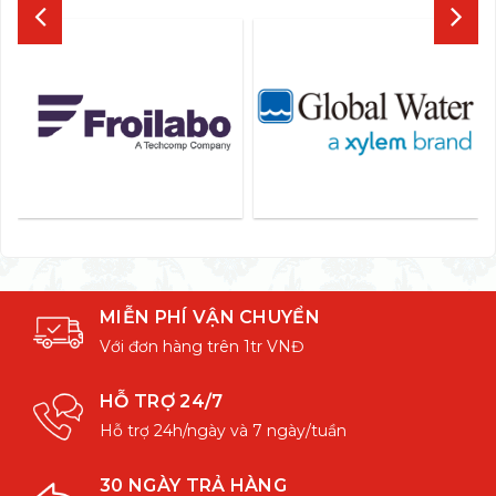
MIỄN PHÍ VẬN CHUYỂN
Với đơn hàng trên 1tr VNĐ
HỖ TRỢ 24/7
Hỗ trợ 24h/ngày và 7 ngày/tuần
30 NGÀY TRẢ HÀNG