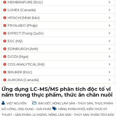
MEMBRAPURE (Đức)
LUMEX (Canada)
HITACHI (Nhật Bản)
FROILABO (Pháp)
EXPECT (Trung Quốc)
ESC (Mỹ)
EDINBURGH (Anh)
DOZA (Nga)
CDS ANALYTICAL (Mỹ)
BRUKER (Đức)
AURORA (Canada)
Ứng dụng LC-MS/MS phân tích độc tố vi
nấm trong thực phẩm, thức ăn chăn nuôi
,
,
VIỆT NGUYỄN
BÀI VIẾT
NÔNG LÂM SẢN - THỦY SẢN
THỰC PHẨM-
,
,
ĐỒ UỐNG
ỨNG DỤNG - GIẢI PHÁP
HÃNG PHÂN PHỐI
KIẾN THỨC KỸ
,
,
,
THUẬT – SẢN PHẨM
LC-MS/MS
NÔNG LÂM SẢN - THỦY SẢN
PHÂN TÍCH ĐỘC