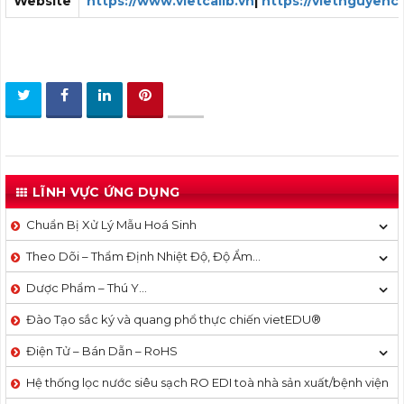
Website
https://www.vietcalib.vn
|
https://vietnguyenc
LĨNH VỰC ỨNG DỤNG
Chuẩn Bị Xử Lý Mẫu Hoá Sinh
Theo Dõi – Thẩm Định Nhiệt Độ, Độ Ẩm…
Dược Phẩm – Thú Y…
Đào Tạo sắc ký và quang phổ thực chiến vietEDU®
Điện Tử – Bán Dẫn – RoHS
Hệ thống lọc nước siêu sạch RO EDI​​ toà nhà sản xuất/bệnh viện