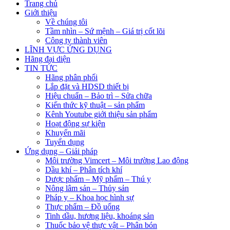
Trang chủ
Giới thiệu
Về chúng tôi
Tầm nhìn – Sứ mệnh – Giá trị cốt lõi
Công ty thành viên
LĨNH VỰC ỨNG DỤNG
Hãng đại diện
TIN TỨC
Hãng phân phối
Lắp đặt và HDSD thiết bị
Hiệu chuẩn – Bảo trì – Sửa chữa
Kiến thức kỹ thuật – sản phẩm
Kênh Youtube giới thiệu sản phẩm
Hoạt động sự kiện
Khuyến mãi
Tuyển dụng
Ứng dụng – Giải pháp
Môi trường Vimcert – Môi trường Lao động
Dầu khí – Phân tích khí
Dược phẩm – Mỹ phẩm – Thú y
Nông lâm sản – Thủy sản
Pháp y – Khoa học hình sự
Thực phẩm – Đồ uống
Tinh dầu, hương liệu, khoáng sản
Thuốc bảo vệ thực vật – Phân bón