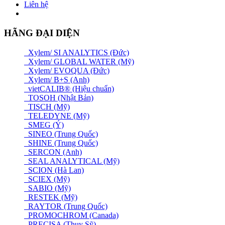
Liên hệ
HÃNG ĐẠI DIỆN
Xylem/ SI ANALYTICS (Đức)
Xylem/ GLOBAL WATER (Mỹ)
Xylem/ EVOQUA (Đức)
Xylem/ B+S (Anh)
vietCALIB® (Hiệu chuẩn)
TOSOH (Nhật Bản)
TISCH (Mỹ)
TELEDYNE (Mỹ)
SMEG (Ý)
SINEO (Trung Quốc)
SHINE (Trung Quốc)
SERCON (Anh)
SEAL ANALYTICAL (Mỹ)
SCION (Hà Lan)
SCIEX (Mỹ)
SABIO (Mỹ)
RESTEK (Mỹ)
RAYTOR (Trung Quốc)
PROMOCHROM (Canada)
PRECISA (Thuỵ Sỹ)