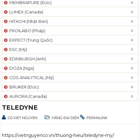
MEMBRAPURE (Đức)
LUMEX (Canada)
HITACHI (Nhật Bản)
FROILABO (Pháp)
EXPECT (Trung Quốc)
ESC (Mỹ)
EDINBURGH (Anh)
DOZA (Nga)
CDS ANALYTICAL (Mỹ)
BRUKER (Đức)
AURORA (Canada)
TELEDYNE
CO VIET NGUYEN
HÃNG ĐẠI DIỆN
PERMALINK
https://vietnguyenco.vn/thuong-hieu/teledyne-my/