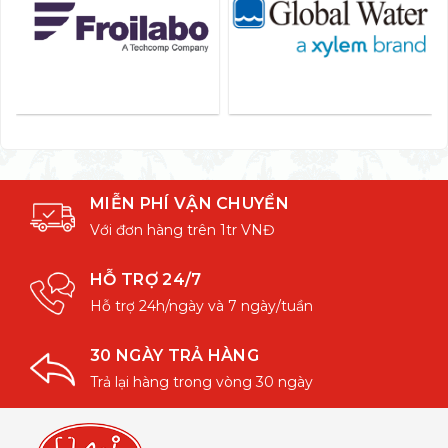
MIỄN PHÍ VẬN CHUYỂN
Với đơn hàng trên 1tr VNĐ
HỖ TRỢ 24/7
Hỗ trợ 24h/ngày và 7 ngày/tuần
30 NGÀY TRẢ HÀNG
Trả lại hàng trong vòng 30 ngày