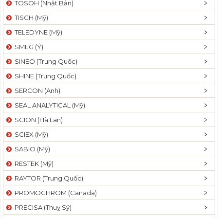
TOSOH (Nhật Bản)
t
TISCH (Mỹ)
i
o
TELEDYNE (Mỹ)
n
SMEG (Ý)
SINEO (Trung Quốc)
SHINE (Trung Quốc)
SERCON (Anh)
SEAL ANALYTICAL (Mỹ)
SCION (Hà Lan)
SCIEX (Mỹ)
SABIO (Mỹ)
RESTEK (Mỹ)
RAYTOR (Trung Quốc)
PROMOCHROM (Canada)
PRECISA (Thuỵ Sỹ)