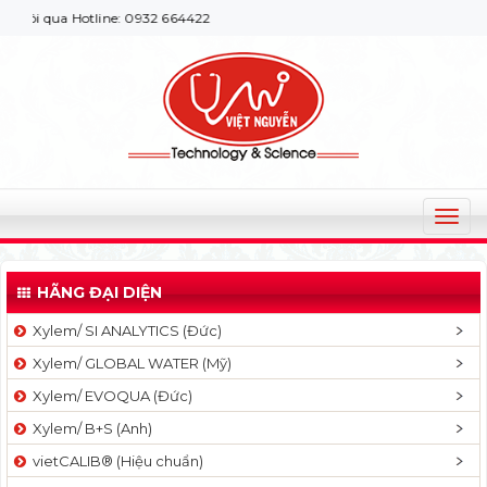
ôi qua Hotline: 0932 664422
T
o
g
HÃNG ĐẠI DIỆN
g
l
Xylem/ SI ANALYTICS (Đức)
e
Xylem/ GLOBAL WATER (Mỹ)
n
a
Xylem/ EVOQUA (Đức)
v
Xylem/ B+S (Anh)
i
g
vietCALIB® (Hiệu chuẩn)
a