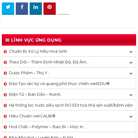
LĨNH VỰC ỨNG DỤNG
Chuẩn Bị Xử Lý Mẫu Hoá Sinh
Theo Dõi – Thẩm Định Nhiệt Độ, Độ Ẩm…
Dược Phẩm – Thú Y…
Đào Tạo sắc ký và quang phổ thực chiến vietEDU®
Điện Tử – Bán Dẫn – RoHS
Hệ thống lọc nước siêu sạch RO EDI​​ toà nhà sản xuất/bệnh viện
Hiệu Chuẩn vietCALIB®
Hoá Chất – Polymer – Bao Bì – Mực In…
Khai Khoáng – Luyện Kim – Xi Mạ