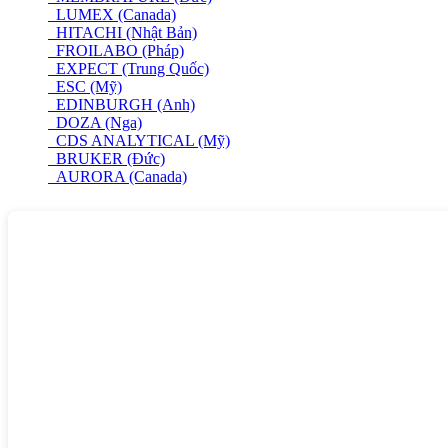
LUMEX (Canada)
HITACHI (Nhật Bản)
FROILABO (Pháp)
EXPECT (Trung Quốc)
ESC (Mỹ)
EDINBURGH (Anh)
DOZA (Nga)
CDS ANALYTICAL (Mỹ)
BRUKER (Đức)
AURORA (Canada)