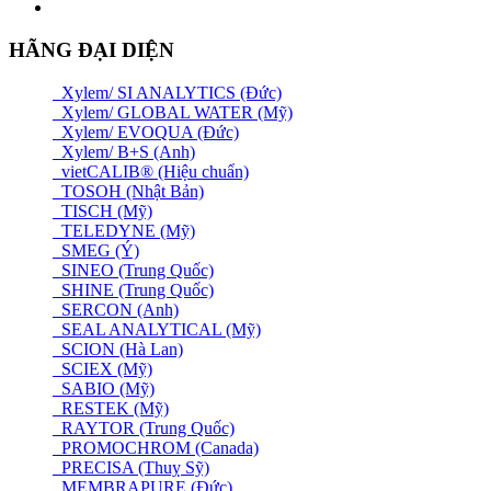
HÃNG ĐẠI DIỆN
Xylem/ SI ANALYTICS (Đức)
Xylem/ GLOBAL WATER (Mỹ)
Xylem/ EVOQUA (Đức)
Xylem/ B+S (Anh)
vietCALIB® (Hiệu chuẩn)
TOSOH (Nhật Bản)
TISCH (Mỹ)
TELEDYNE (Mỹ)
SMEG (Ý)
SINEO (Trung Quốc)
SHINE (Trung Quốc)
SERCON (Anh)
SEAL ANALYTICAL (Mỹ)
SCION (Hà Lan)
SCIEX (Mỹ)
SABIO (Mỹ)
RESTEK (Mỹ)
RAYTOR (Trung Quốc)
PROMOCHROM (Canada)
PRECISA (Thuỵ Sỹ)
MEMBRAPURE (Đức)