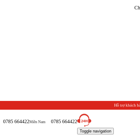
Chào mừng b
Hỗ trợ khách h
0785 664422
0785 664422
Miền Nam
Toggle navigation