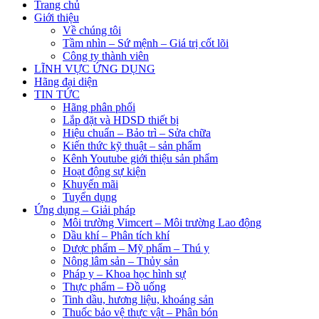
Trang chủ
Giới thiệu
Về chúng tôi
Tầm nhìn – Sứ mệnh – Giá trị cốt lõi
Công ty thành viên
LĨNH VỰC ỨNG DỤNG
Hãng đại diện
TIN TỨC
Hãng phân phối
Lắp đặt và HDSD thiết bị
Hiệu chuẩn – Bảo trì – Sửa chữa
Kiến thức kỹ thuật – sản phẩm
Kênh Youtube giới thiệu sản phẩm
Hoạt động sự kiện
Khuyến mãi
Tuyển dụng
Ứng dụng – Giải pháp
Môi trường Vimcert – Môi trường Lao động
Dầu khí – Phân tích khí
Dược phẩm – Mỹ phẩm – Thú y
Nông lâm sản – Thủy sản
Pháp y – Khoa học hình sự
Thực phẩm – Đồ uống
Tinh dầu, hương liệu, khoáng sản
Thuốc bảo vệ thực vật – Phân bón