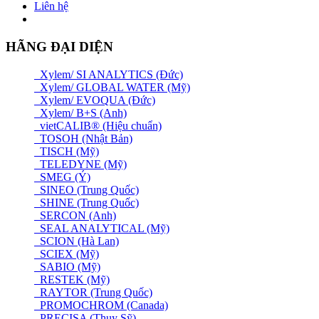
Liên hệ
HÃNG ĐẠI DIỆN
Xylem/ SI ANALYTICS (Đức)
Xylem/ GLOBAL WATER (Mỹ)
Xylem/ EVOQUA (Đức)
Xylem/ B+S (Anh)
vietCALIB® (Hiệu chuẩn)
TOSOH (Nhật Bản)
TISCH (Mỹ)
TELEDYNE (Mỹ)
SMEG (Ý)
SINEO (Trung Quốc)
SHINE (Trung Quốc)
SERCON (Anh)
SEAL ANALYTICAL (Mỹ)
SCION (Hà Lan)
SCIEX (Mỹ)
SABIO (Mỹ)
RESTEK (Mỹ)
RAYTOR (Trung Quốc)
PROMOCHROM (Canada)
PRECISA (Thuỵ Sỹ)