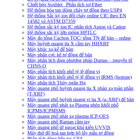
Chiết béo Soxhlet_ Phân tích xơ Fiber
Hệ thống hòa tan dòng chảy tự động theo USP4
Hệ thống Sắc ký ion đốt cháy online CIC theo EN
14582 và ASTM D7359
Hệ thống sắc ký ion IC phân tích Anion và Cation
Hệ thống sắc ký lớp mỏng HPTLC
Máy đo tổng Cacbon TOC/ tổng TN để bàn – online
Máy huỳnh quang tia X cầm tay HHXRF
Máy khúc xạ kế để bàn
Máy phân cực kế tự động để bàn
Máy phân tích đạm phương pháp Dumas – nguyên tố
CHNS-O
Máy phân tích khối phổ tỷ lệ đồng vị
Máy phân tích khối phổ tỷ lệ đồng vị IRMS (Isotope)
Máy phân tích Thủy ngân Hg
Máy quang phổ huỳnh quang tia X phản xạ toàn phần
(T-XRF)
Máy quang phổ huỳnh quang vi tia X (μ-XRF) để bàn
Máy quang phổ phát xạ Plasma ghép khối phổ
ICPMS/ICPMSMS
Máy quang phổ phát xạ plasma ICP-OES
Máy quang phổ Raman cầm tay
Máy quang phổ tử ngoại khả kiến UVVIS
Máy thử độ hoà tan hợp bộ lấy mẫu tự động
Phân tích dòng liên tục CFA