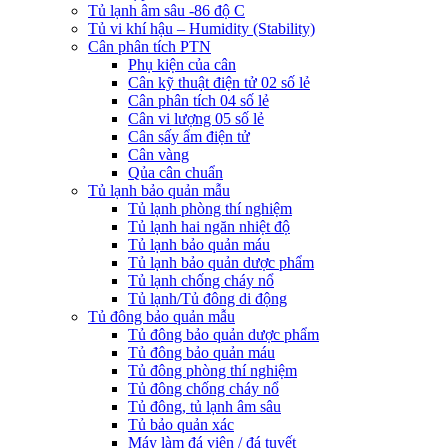
Tủ lạnh âm sâu -86 độ C
Tủ vi khí hậu – Humidity (Stability)
Cân phân tích PTN
Phụ kiện của cân
Cân kỹ thuật điện tử 02 số lẻ
Cân phân tích 04 số lẻ
Cân vi lượng 05 số lẻ
Cân sấy ẩm điện tử
Cân vàng
Qủa cân chuẩn
Tủ lạnh bảo quản mẫu
Tủ lạnh phòng thí nghiệm
Tủ lạnh hai ngăn nhiệt độ
Tủ lạnh bảo quản máu
Tủ lạnh bảo quản dược phẩm
Tủ lạnh chống cháy nổ
Tủ lạnh/Tủ đông di động
Tủ đông bảo quản mẫu
Tủ đông bảo quản dược phẩm
Tủ đông bảo quản máu
Tủ đông phòng thí nghiệm
Tủ đông chống cháy nổ
Tủ đông, tủ lạnh âm sâu
Tủ bảo quản xác
Máy làm đá viên / đá tuyết