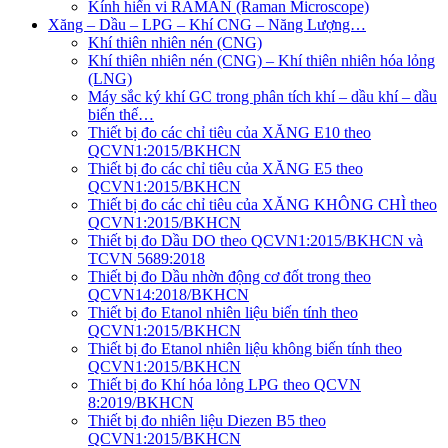
Kính hiển vi RAMAN (Raman Microscope)
Xăng – Dầu – LPG – Khí CNG – Năng Lượng…
Khí thiên nhiên nén (CNG)
Khí thiên nhiên nén (CNG) – Khí thiên nhiên hóa lỏng
(LNG)
Máy sắc ký khí GC trong phân tích khí – dầu khí – dầu
biến thế…
Thiết bị đo các chỉ tiêu của XĂNG E10 theo
QCVN1:2015/BKHCN
Thiết bị đo các chỉ tiêu của XĂNG E5 theo
QCVN1:2015/BKHCN
Thiết bị đo các chỉ tiêu của XĂNG KHÔNG CHÌ theo
QCVN1:2015/BKHCN
Thiết bị đo Dầu DO theo QCVN1:2015/BKHCN và
TCVN 5689:2018
Thiết bị đo Dầu nhờn động cơ đốt trong theo
QCVN14:2018/BKHCN
Thiết bị đo Etanol nhiên liệu biến tính theo
QCVN1:2015/BKHCN
Thiết bị đo Etanol nhiên liệu không biến tính theo
QCVN1:2015/BKHCN
Thiết bị đo Khí hóa lỏng LPG theo QCVN
8:2019/BKHCN
Thiết bị đo nhiên liệu Diezen B5 theo
QCVN1:2015/BKHCN