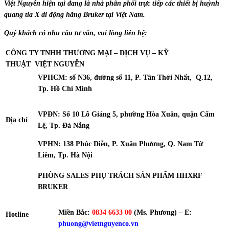
Việt Nguyễn hiện tại đang là nhà phân phối trực tiếp các thiết bị huỳnh
quang tia X di động hãng Bruker tại Việt Nam.
Quý khách có nhu cầu tư vấn, vui lòng liên hệ:
CÔNG TY TNHH THƯƠNG MẠI – DỊCH VỤ – KỸ
THUẬT
VIỆT NGUYỄN
VPHCM: số N36, đường số 11, P. Tân Thới Nhất, Q.12,
Tp. Hồ Chí Minh
VPĐN: Số 10 Lỗ Giáng 5, phường Hòa Xuân, quận Cẩm
Địa chỉ
Lệ, Tp. Đà Nẵng
VPHN: 138 Phúc Diễn, P. Xuân Phương, Q. Nam Từ
Liêm, Tp. Hà Nội
PHÒNG SALES PHỤ TRÁCH SẢN PHẨM HHXRF
BRUKER
Miền Bắc:
0834 6633 00
(Ms. Phương) – E:
Hotline
phuong
@vietnguyenco.vn