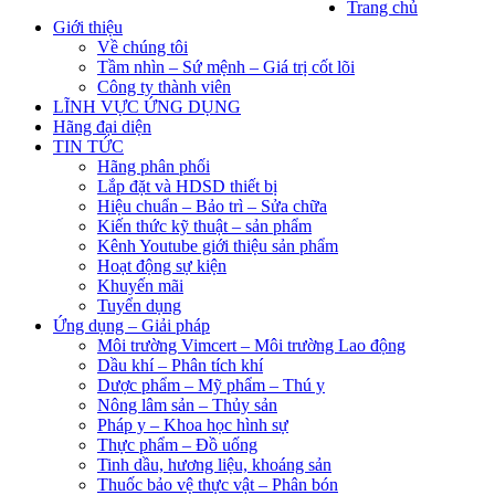
Trang chủ
Giới thiệu
Về chúng tôi
Tầm nhìn – Sứ mệnh – Giá trị cốt lõi
Công ty thành viên
LĨNH VỰC ỨNG DỤNG
Hãng đại diện
TIN TỨC
Hãng phân phối
Lắp đặt và HDSD thiết bị
Hiệu chuẩn – Bảo trì – Sửa chữa
Kiến thức kỹ thuật – sản phẩm
Kênh Youtube giới thiệu sản phẩm
Hoạt động sự kiện
Khuyến mãi
Tuyển dụng
Ứng dụng – Giải pháp
Môi trường Vimcert – Môi trường Lao động
Dầu khí – Phân tích khí
Dược phẩm – Mỹ phẩm – Thú y
Nông lâm sản – Thủy sản
Pháp y – Khoa học hình sự
Thực phẩm – Đồ uống
Tinh dầu, hương liệu, khoáng sản
Thuốc bảo vệ thực vật – Phân bón