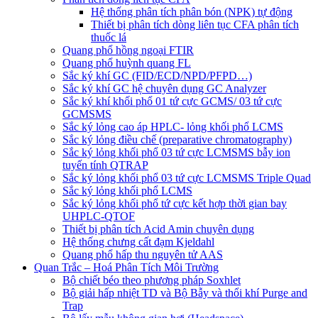
Hệ thống phân tích phân bón (NPK) tự động
Thiết bị phân tích dòng liên tục CFA phân tích
thuốc lá
Quang phổ hồng ngoại FTIR
Quang phổ huỳnh quang FL
Sắc ký khí GC (FID/ECD/NPD/PFPD…)
Sắc ký khí GC hệ chuyên dụng GC Analyzer
Sắc ký khí khối phổ 01 tứ cực GCMS/ 03 tứ cực
GCMSMS
Sắc ký lỏng cao áp HPLC- lỏng khối phổ LCMS
Sắc ký lỏng điều chế (preparative chromatography)
Sắc ký lỏng khối phổ 03 tứ cực LCMSMS bẫy ion
tuyến tính QTRAP
Sắc ký lỏng khối phổ 03 tứ cực LCMSMS Triple Quad
Sắc ký lỏng khối phổ LCMS
Sắc ký lỏng khối phổ tứ cực kết hợp thời gian bay
UHPLC-QTOF
Thiết bị phân tích Acid Amin chuyên dụng
Hệ thống chưng cất đạm Kjeldahl
Quang phổ hấp thu nguyên tử AAS
Quan Trắc – Hoá Phân Tích Môi Trường
Bộ chiết béo theo phương pháp Soxhlet
Bộ giải hấp nhiệt TD và Bộ Bẫy và thổi khí Purge and
Trap