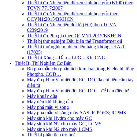
Thiết bị đo Nhiên liệu điêzen sinh học gốc (B100) theo
TCVN 7717:2007
Thiết bị đo Nhiên liệu điêzen sinh học gốc theo
QCVN1:2015/BKHCN
Thiết bị đo Nhiên liệu đốt lò (FO) theo TCVN
6239:2019
Thiết bị đo Phụ gia theo QCVN1:2015/BKHCN
Thiết bị thử nghiệm Dầu biến thế Transformer oil
Thiết bị thử nghiệm nhiên liệu hàng không Jet A-1:
(17025)
Thiết bị Xăng – Dầu – LPG – Khí CNG
Thiết Bị Thí Nghiệm Cơ Bản
Bộ phá mẫu cho phân tích kim loại, tổng Kjeldahl, tổng
Photpho, COD…
Máy đo pH, mV, nhiệt độ, EC, DO, đa chỉ tiêu cầm tay
điện tử
Máy đo pH, mV, nhiệt độ, EC, DO… để bàn điện tử
Máy khuấy đũa
Máy nén khí không dầu
Máy phá mẫu vi sóng
Máy phá mẫu vi sóng máy AAS; ICPOES; ICPMS
Máy sinh khí Hydro cho máy GC
Máy sinh khí N2 cho máy GC, LCMS
Máy sinh khí N2 cho máy LCMS
Thiết bị phân tích tro hoá