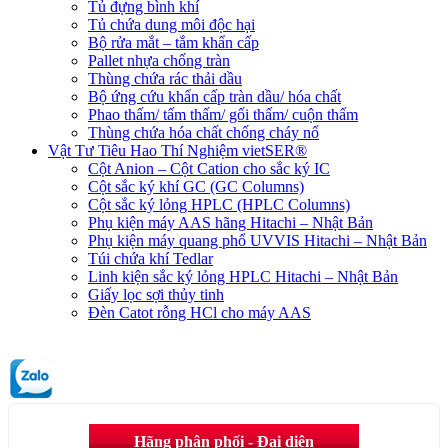
Tủ đựng bình khí
Tủ chứa dung môi độc hại
Bộ rửa mắt – tắm khẩn cấp
Pallet nhựa chống tràn
Thùng chứa rác thải dầu
Bộ ứng cứu khẩn cấp tràn dầu/ hóa chất
Phao thấm/ tấm thấm/ gối thấm/ cuộn thấm
Thùng chứa hóa chất chống cháy nổ
Vật Tư Tiêu Hao Thí Nghiệm vietSER®
Cột Anion – Cột Cation cho sắc ký IC
Cột sắc ký khí GC (GC Columns)
Cột sắc ký lỏng HPLC (HPLC Columns)
Phụ kiện máy AAS hãng Hitachi – Nhật Bản
Phụ kiện máy quang phổ UVVIS Hitachi – Nhật Bản
Túi chứa khí Tedlar
Linh kiện sắc ký lỏng HPLC Hitachi – Nhật Bản
Giấy lọc sợi thủy tinh
Đèn Catot rỗng HCl cho máy AAS
Hãng phân phối - Đại diện