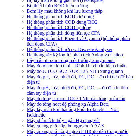
Bộ lấy mẫu không gian hơi (Headspace)
Bộ thiết bị đo BOD hiện trường
Bơm lấy mẫu không khí lưu lượng thấp
Hệ thống phân tích BOD5 tự động
Hệ thống phân tích COD dùng TiO2
Hệ thống phân tích COD tự động
Hệ thống phân tích dòng liên tục CFA
Hệ thống phân tích Phenol và Cyanua (hệ thống phân
tích dòng CFA)
Hệ thống phân tích rời rạc Discrete Analyzer
Hệ thống sắc ký ion IC phân tích Anion và Cation
Lấy mẫu dioxin trong môi trường xung quanh
Máy đo nhanh khí thải – Bình khí chuẩn hiệu chuẩn
Máy đo O3 CO SO2 NOx H2S NH3 xung quanh
Máy đo pH, mV, nhiệt độ, EC, DO – đa chỉ tiêu để bàn
điện tử
Máy đo pH, mV, nhiệt độ, EC, DO…- đo đa chỉ tiêu
cầm tay điện tử
Máy đo tổng carbon TOC/ TNb mẫu lỏng; mẫu rắn
Máy đo tổng họat độ phóng xạ Alpha Beta
Máy lấy mẫu khí thải ống khói Isokinetic – Non
Isokinetic
Máy phân tích thủy ngân Hg dạng vết
Máy quang phổ hấp thu nguyên tử AAS
Máy quang phổ hồng ngoại FTIR đo dầu trong nước