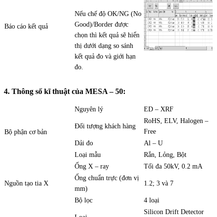
Nếu chế độ OK/NG (No
Good)/Border được
Báo cáo kết quả
chọn thì kết quả sẽ hiển
thị dưới dạng so sánh
kết quả đo và giới hạn
đo.
4. Thông số kĩ thuật của MESA – 50:
Nguyên lý
ED – XRF
RoHS, ELV, Halogen –
Đối tượng khách hàng
Free
Bộ phận cơ bản
Dải đo
Al – U
Loại mẫu
Rắn, Lỏng, Bột
Ống X – ray
Tối đa 50kV, 0.2 mA
Ống chuẩn trực (đơn vị
Nguồn tạo tia X
1.2; 3 và 7
mm)
Bộ lọc
4 loại
Silicon Drift Detector