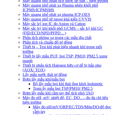
Máy quang phổ phân tích nước để bàn – hiện trường
Máy quang phổ phát xạ Plasma ghép khối phổ
ICPMS/ICPMSMS
Máy quang phổ phát xạ plasma ICP-OES
Máy quang phổ tử ngoại khả kiến UVVIS
Máy sắc ký ion IC đo Anion và Cation
Máy sắc ký khí khối phổ GCMS – sắc ký khí GC
(FID/ECD/NPD/PFPD…)
Phân tích phóng xạ trong các mẫu địa chất
Phân tích và chuẩn độ tự động
Thiết bị – Test khí phát hiện nhanh khí trong môi
trường
Thiết bị lấy mẫu PUF, bụi TSP; PM10; PM2.5 xung
quanh
Thiết bị phân tích Halogen hữu cơ dễ bị hấp phụ
(AOX/ TOX)
Lấy mẫu nước thải tự động
Bơm lấy mẫu khí/mẫu bụi
Bộ lấy mẫu bụi khí thải ống khói Isokinetic
Trạm ấy mẫu bụi TSP/PM10/ PM2.5
Bơm lấy mẫu khí cầm tay thể tích nhỏ/ IAQ
Máy đo pH, mV, nhiệt độ, EC, DO…- đo đa chỉ tiêu
hiện trường
Máy đo pH/mV/ORP/EC/TDS/Mặn/DO/độ đục
cầm tay