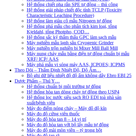
Hệ thống chiết pha rắn SPE tự động – thủ công
Hệ thống giải pháp chiết độc tính TCLP (Toxicity
Characteristic Leaching Procedure)
Hệ thống làm giàu cô mẫu Nitrogen tự động
Hệ thống phá mẫu cho phân tích kim loại, tổng
Kjeldahl, tổng Photpho, COD…
Hệ thống sắc ký thẩm thấu GPC làm sạch mẫu
Máy nghiền mẫu lạnh sâu Cryogenic Grinder
Máy nghiền trộn nghiền bi Mixer Mill Ball Mill
Máy nung chảy mẫu bằng điện tự động chuẩn bị mẫu
XRF/ ICP/ AAS
Máy phá mẫu vi sóng máy AAS, ICPOES; ICPMS
Theo Dõi – Thẩm Định Nhiệt Độ, Độ Ẩm…
Bộ ghi dữ liệu nhiệt độ độ ẩm không dây Ebro EBI 25
Dược Phẩm – Thú Y…
Hệ thống chuẩn bị môi trường tự động
Hệ thống hòa tan dòng chảy tự động theo USP4
Hệ thống lọc nước siêu sạch RO EDI​​ toà nhà sản
xuất/bệnh viện
Máy đo điểm nóng chảy – Máy đô độ kín
Máy đo độ cứng viên thuốc
Máy đo độ hòa tan 8 – 14 vị trí
Máy đo độ hòa tan với bộ lấy mẫu tự động
Máy đo độ mài mòn viên – tỷ trọng bột
Máy đo độ tan rã