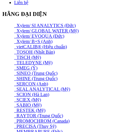
Liên hệ
HÃNG ĐẠI DIỆN
Xylem/ SI ANALYTICS (Đức)
Xylem/ GLOBAL WATER (Mỹ)
Xylem/ EVOQUA (Đức)
Xylem/ B+S (Anh)
vietCALIB® (Hiệu chuẩn)
TOSOH (Nhật Bản)
TISCH (Mỹ)
TELEDYNE (Mỹ)
SMEG (Ý)
SINEO (Trung Quốc)
SHINE (Trung Quốc)
SERCON (Anh)
SEAL ANALYTICAL (Mỹ)
SCION (Hà Lan)
SCIEX (Mỹ)
SABIO (Mỹ)
RESTEK (Mỹ)
RAYTOR (Trung Quốc)
PROMOCHROM (Canada)
PRECISA (Thuỵ Sỹ)
MEMBRAPURE (Đức)