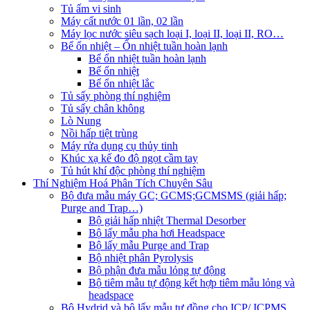
Tủ ấm vi sinh
Máy cất nước 01 lần, 02 lần
Máy lọc nước siêu sạch loại I, loại II, loại II, RO…
Bể ổn nhiệt – Ổn nhiệt tuần hoàn lạnh
Bể ổn nhiệt tuần hoàn lạnh
Bể ổn nhiệt
Bể ổn nhiệt lắc
Tủ sấy phòng thí nghiệm
Tủ sấy chân không
Lò Nung
Nồi hấp tiệt trùng
Máy rửa dụng cụ thủy tinh
Khúc xạ kế đo độ ngọt cầm tay
Tủ hút khí độc phòng thí nghiệm
Thí Nghiệm Hoá Phân Tích Chuyên Sâu
Bộ đưa mẫu máy GC; GCMS;GCMSMS (giải hấp;
Purge and Trap…)
Bộ giải hấp nhiệt Thermal Desorber
Bộ lấy mẫu pha hơi Headspace
Bộ lấy mẫu Purge and Trap
Bộ nhiệt phân Pyrolysis
Bộ phận đưa mẫu lỏng tự động
Bộ tiêm mẫu tự động kết hợp tiêm mẫu lỏng và
headspace
Bộ Hydrid và bộ lấy mẫu tự đồng cho ICP/ ICPMS