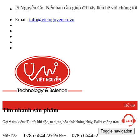
guyễn Co. Nếu bạn cần giúp đỡ hãy liên hệ với chúng tôi qua Hotlin
Email:
info@vietnguyenco.vn
Hỗ trợ
Tìm nhanh sản phẩm
khách
Gợi ý tìm kiếm: Tủ hút khí độc, tủ đựng hóa chất chống cháy, Pallet chống tràn...
hàng
Toggle navigation
0785 664422
0785 664422
Miền Bắc
Miền Nam