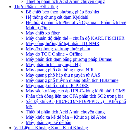
Thiết bị phân tích Acid Amin chuyên dụng
Thực Phẩm – Đồ Uống
Bộ chiết béo theo phương pháp Soxhlet
Hệ thống chưng cất đạm Kjeldahl
Hệ thống phân tích Phenol và Cyanua – Phân tích bia/
Malt tự động
Máy chiết xơ fiber
Máy chuẩn độ điện thế – chuẩn độ KARL FISCHER
Máy cộng hưởng từ hạt nhân TD-NMR
Máy đo phóng xạ trong thực phẩm
Máy đo TOC Online – Offline
Máy phân tích đạm bằng phương pháp Dumas
Máy phân tích Thủy ngân Hg
Máy quang phổ cận hồng ngoại NIR
Máy quang phổ hấp thu nguyên tử AAS
Máy quang phổ huỳnh quang phân tích Histamine
Máy quang phổ phát xạ ICP-OES
Máy sắc ký lỏng cao áp HPLC- lỏng khối phổ LCMS
Phân tích dòng liên tục CFA phân tích SO2 trong bia
Sắc ký khí GC (FID/ECD/NPD/PFPD…) – Khối phổ
MS
Thiết bị phân tích Acid Amin chuyên dụng
Máy khúc xạ kế để bàn – Khúc xạ kế Abbe
Máy phân cực kế để bàn
Vật Liệu – Khoáng Sản – Khai Khoáng