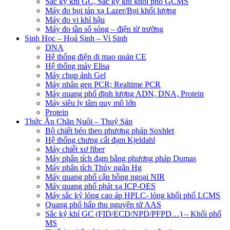
Sắc ký khí GC, Sắc ký khí khối phổ GCMS
Máy đo bụi tán xạ Lazer/Bụi khối lượng
Máy đo vi khí hậu
Máy đo tần số sóng – điện từ trường
Sinh Học – Hoá Sinh – Vi Sinh
DNA
Hệ thống điện di mao quản CE
Hệ thống máy Elisa
Máy chụp ảnh Gel
Máy nhân gen PCR; Realtime PCR
Máy quang phổ định lượng ADN, DNA, Protein
Máy siêu ly tâm quy mô lớn
Protein
Thức Ăn Chăn Nuôi – Thuỷ Sản
Bộ chiết béo theo phương pháp Soxhlet
Hệ thống chưng cất đạm Kjeldahl
Máy chiết xơ fiber
Máy phân tích đạm bằng phương pháp Dumas
Máy phân tích Thủy ngân Hg
Máy quang phổ cận hồng ngoại NIR
Máy quang phổ phát xạ ICP-OES
Máy sắc ký lỏng cao áp HPLC- lỏng khối phổ LCMS
Quang phổ hấp thu nguyên tử AAS
Sắc ký khí GC (FID/ECD/NPD/PFPD…) – Khối phổ
MS