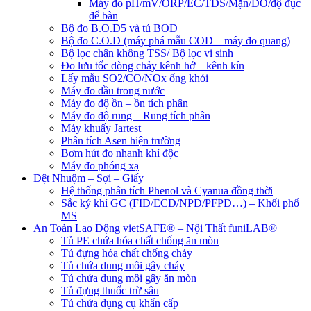
Máy đo pH/mV/ORP/EC/TDS/Mặn/DO/độ đục
để bàn
Bộ đo B.O.D5 và tủ BOD
Bộ đo C.O.D (máy phá mẫu COD – máy đo quang)
Bộ lọc chân không TSS/ Bộ lọc vi sinh
Đo lưu tốc dòng chảy kênh hở – kênh kín
Lấy mẫu SO2/CO/NOx ống khói
Máy đo dầu trong nước
Máy đo độ ồn – ồn tích phân
Máy đo độ rung – Rung tích phân
Máy khuấy Jartest
Phân tích Asen hiện trường
Bơm hút đo nhanh khí độc
Máy đo phóng xạ
Dệt Nhuộm – Sợi – Giấy
Hệ thống phân tích Phenol và Cyanua đồng thời
Sắc ký khí GC (FID/ECD/NPD/PFPD…) – Khối phổ
MS
An Toàn Lao Động vietSAFE® – Nội Thất funiLAB®
Tủ PE chứa hóa chất chống ăn mòn
Tủ đựng hóa chất chống cháy
Tủ chứa dung môi gây cháy
Tủ chứa dung môi gây ăn mòn
Tủ đựng thuốc trừ sâu
Tủ chứa dụng cụ khẩn cấp