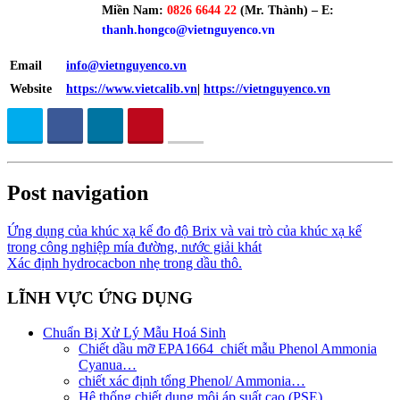
Miền Nam:
0826 6644 22
(Mr. Thành) – E:
thanh.hongco
@vietnguyenco.vn
Email
info@vietnguyenco.vn
Website
https://www.vietcalib.vn
|
https://vietnguyenco.vn
Post navigation
Ứng dụng của khúc xạ kế đo độ Brix và vai trò của khúc xạ kế
trong công nghiệp mía đường, nước giải khát
Xác định hydrocacbon nhẹ trong dầu thô.
LĨNH VỰC ỨNG DỤNG
Chuẩn Bị Xử Lý Mẫu Hoá Sinh
Chiết dầu mỡ EPA1664_chiết mẫu Phenol Ammonia
Cyanua…
chiết xác định tổng Phenol/ Ammonia…
Hệ thống chiết dung môi áp suất cao (PSE)