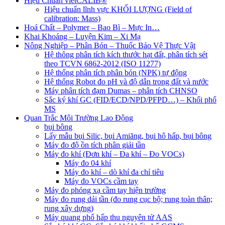
Hiệu Chuẩn vietCALIB®
Hiệu chuẩn lĩnh vực KHỐI LƯỢNG (Field of
calibration: Mass)
Hoá Chất – Polymer – Bao Bì – Mực In…
Khai Khoáng – Luyện Kim – Xi Mạ
Nông Nghiệp – Phân Bón – Thuốc Bảo Vệ Thực Vật
Hệ thông phân tích kích thước hạt đất, phân tích sét
theo TCVN 6862-2012 (ISO 11277)
Hệ thống phân tích phân bón (NPK) tự động
Hệ thống Robot đo pH và độ dẫn trong đất và nước
Máy phân tích đạm Dumas – phân tích CHNSO
Sắc ký khí GC (FID/ECD/NPD/PFPD…) – Khối phổ
MS
Quan Trắc Môi Trường Lao Động
bụi bông
Lấy mẫu bụi Silic, bụi Amiăng, bụi hô hấp, bụi bông
Máy đo độ ồn tích phân giải tần
Máy đo khí (Đơn khí – Đa khí – Đo VOCs)
Máy đo 04 khí
Máy đo khí – dò khí đa chỉ tiêu
Máy đo VOCs cầm tay
Máy đo phóng xạ cầm tay hiện trường
Máy đo rung dải tần (đo rung cục bộ; rung toàn thân;
rung xây dựng)
Máy quang phổ hấp thu nguyên tử AAS