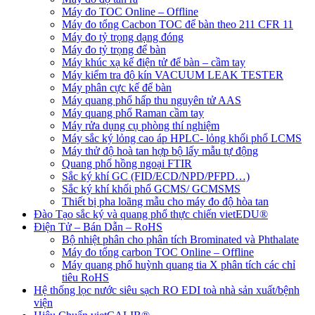
Máy đo TOC Online – Offline
Máy đo tổng Cacbon TOC để bàn theo 211 CFR 11
Máy đo tỷ trọng dạng đóng
Máy đo tỷ trọng để bàn
Máy khúc xạ kế điện tử để bàn – cầm tay
Máy kiểm tra độ kín VACUUM LEAK TESTER
Máy phân cực kế để bàn
Máy quang phổ hấp thu nguyên tử AAS
Máy quang phổ Raman cầm tay
Máy rửa dụng cụ phòng thí nghiệm
Máy sắc ký lỏng cao áp HPLC- lỏng khối phổ LCMS
Máy thử độ hoà tan hợp bộ lấy mẫu tự động
Quang phổ hồng ngoại FTIR
Sắc ký khí GC (FID/ECD/NPD/PFPD…)
Sắc ký khí khối phổ GCMS/ GCMSMS
Thiết bị pha loãng mẫu cho máy đo độ hòa tan
Đào Tạo sắc ký và quang phổ thực chiến vietEDU®
Điện Tử – Bán Dẫn – RoHS
Bộ nhiệt phân cho phân tích Brominated và Phthalate
Máy đo tổng carbon TOC Online – Offline
Máy quang phổ huỳnh quang tia X phân tích các chỉ
tiêu RoHS
Hệ thống lọc nước siêu sạch RO EDI​​ toà nhà sản xuất/bệnh
viện