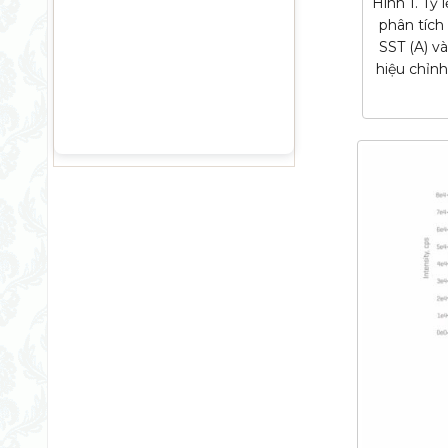
Hình 1. Tỷ
phân tích
SST (A) v
hiệu chỉn