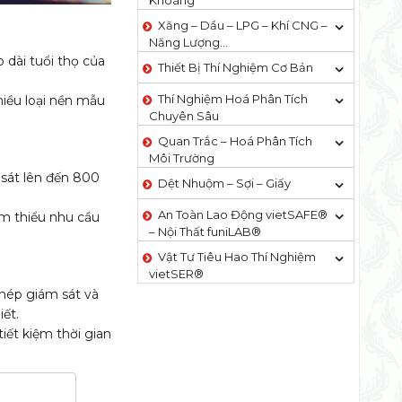
Khoáng
Xăng – Dầu – LPG – Khí CNG –
Năng Lượng…
o dài tuổi thọ của
Thiết Bị Thí Nghiệm Cơ Bản
Thí Nghiệm Hoá Phân Tích
iều loại nền mẫu
Chuyên Sâu
Quan Trắc – Hoá Phân Tích
Môi Trường
 sát lên đến 800
Dệt Nhuộm – Sợi – Giấy
An Toàn Lao Động vietSAFE®
m thiểu nhu cầu
– Nội Thất funiLAB®
Vật Tư Tiêu Hao Thí Nghiệm
vietSER®
hép giám sát và
ết.
tiết kiệm thời gian