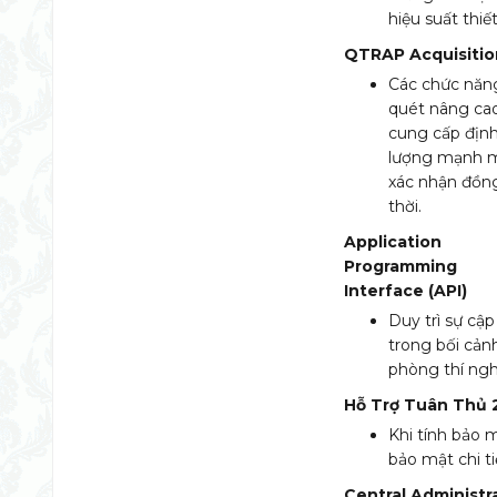
hiệu suất thiết
QTRAP Acquisitio
Các chức năn
quét nâng ca
cung cấp địn
lượng mạnh 
xác nhận đồn
thời.
Application
Programming
Interface (API)
Duy trì sự cập
trong bối cản
phòng thí ngh
Hỗ Trợ Tuân Thủ 2
Khi tính bảo m
bảo mật chi ti
Central Administr