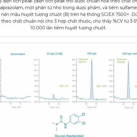
 lệ diện tích peak (diện tích peak thô được chuẩn hóa theo chất ch
 alprazolam, một phân tử nhỏ trong dược phẩm, và tiêm sulfam
à nền mẫu huyết tương chuột (B) trên hệ thống SCIEX 7500+. Dữ
h theo chất chuẩn nội cho 3 hợp chất thuốc, cho thấy %CV từ 3-
10.000 lần tiêm huyết tương chuột.