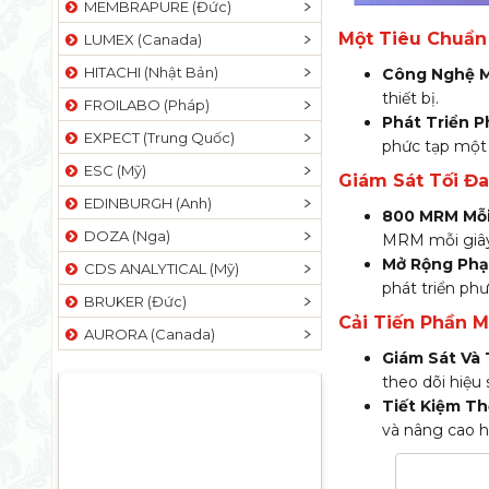
MEMBRAPURE (Đức)
Một Tiêu Chuẩn 
LUMEX (Canada)
HITACHI (Nhật Bản)
Công Nghệ M
thiết bị.
FROILABO (Pháp)
Phát Triển 
EXPECT (Trung Quốc)
phức tạp một 
ESC (Mỹ)
Giám Sát Tối Đ
EDINBURGH (Anh)
800 MRM Mỗi
DOZA (Nga)
MRM mỗi giây 
Mở Rộng Phạ
CDS ANALYTICAL (Mỹ)
phát triển ph
BRUKER (Đức)
Cải Tiến Phần 
AURORA (Canada)
Giám Sát Và 
theo dõi hiệu
Tiết Kiệm Th
và nâng cao h