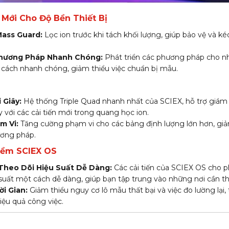
Mới Cho Độ Bền Thiết Bị
ass Guard:
Lọc ion trước khi tách khối lượng, giúp bảo vệ và ké
Phương Pháp Nhanh Chóng:
Phát triển các phương pháp cho nh
cách nhanh chóng, giảm thiểu việc chuẩn bị mẫu.
a
 Giây:
Hệ thống Triple Quad nhanh nhất của SCIEX, hỗ trợ giám
với các cải tiến mới trong quang học ion.
m Vi:
Tăng cường phạm vi cho các bảng định lượng lớn hơn, giả
ương pháp.
Mềm SCIEX OS
Theo Dõi Hiệu Suất Dễ Dàng:
Các cải tiến của SCIEX OS cho p
 suất một cách dễ dàng, giúp bạn tập trung vào những nơi cần thi
ời Gian:
Giảm thiểu nguy cơ lô mẫu thất bại và việc đo lường lại, 
iệu quả công việc.