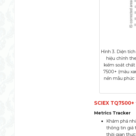
Hình 3. Diện tíc
hiệu chỉnh th
kiểm soát chất
7500+ (màu xan
nền mẫu phức tạ
SCIEX TQ7500+ 
Metrics Tracker
Khám phá nh
thông tin giá t
thời gian thực