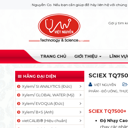
iệt Nguyễn Co. Nếu bạn cần giúp đỡ hãy liên hệ với chúng tôi qua Hotlin
Gợi ý tìm k
TRANG CHỦ
GIỚI THIỆU
LĨNH V
SCIEX TQ7500
HÃNG ĐẠI DIỆN
VIỆT NGUYỄN
Xylem/ SI ANALYTICS (Đức)
,
PHẨM - ĐỒ UỐNG
THỰC
Xylem/ GLOBAL WATER (Mỹ)
Xylem/ EVOQUA (Đức)
SCIEX TQ7500+ 
Xylem/ B+S (Anh)
Độ Nhạy Cao
vietCALIB® (Hiệu chuẩn)
chạy các phân