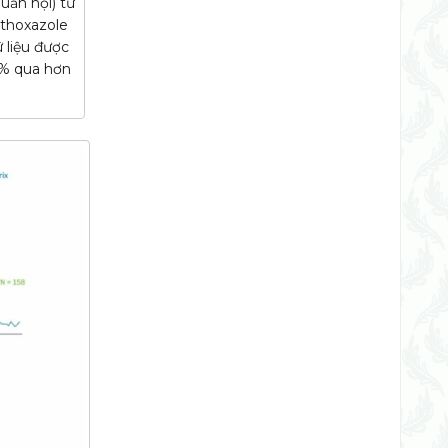
uẩn nội) từ
ethoxazole
 liệu được
5% qua hơn