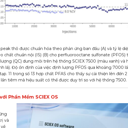
h peak thô được chuẩn hóa theo phản ứng ban đầu (A) và tỷ lệ di
eo chất chuẩn nội (IS) (B) cho perfluorooctane sulfonate (PFOS)
 lượng (QC) dung môi trên hệ thống SCIEX 7500 (màu xanh) và
h lá). Độ ổn định của việc định lượng PFOS qua khoảng 7000 lầ
p. 11 trong số 13 hợp chất PFAS cho thấy sự cải thiện lên đến 2
lần tiêm mà hiệu suất có thể được duy trì so với hệ thống 7500.
với Phần Mềm SCIEX OS
ững
rị và
 về