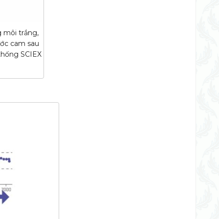
g môi trắng,
ước cam sau
 thống SCIEX