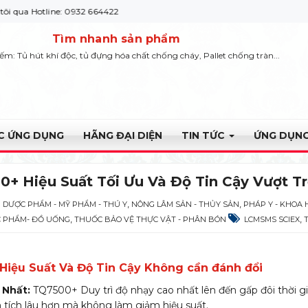
e: 0932 664422
Tìm nhanh sản phẩm
iếm: Tủ hút khí độc, tủ đựng hóa chất chống cháy, Pallet chống tràn...
ỰC ỨNG DỤNG
HÃNG ĐẠI DIỆN
TIN TỨC
ỨNG DỤNG
+ Hiệu Suất Tối Ưu Và Độ Tin Cậy Vượt Tr
,
,
DƯỢC PHẨM - MỸ PHẨM - THÚ Y
NÔNG LÂM SẢN - THỦY SẢN
PHÁP Y - KHOA 
,
,
 PHẨM- ĐỒ UỐNG
THUỐC BẢO VỆ THỰC VẬT - PHÂN BÓN
LCMSMS SCIEX
Hiệu Suất Và Độ Tin Cậy Không cần đánh đổi
 Nhất:
TQ7500+ Duy trì độ nhạy cao nhất lên đến gấp đôi thời g
 tích lâu hơn mà không làm giảm hiệu suất.