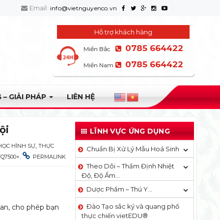
Email:
info@vietnguyenco.vn
Hỗ trợ khách hàng
0785 664422
Miền Bắc
0785 664422
Miền Nam
 – GIẢI PHÁP
LIÊN HỆ
ội
LĨNH VỰC ỨNG DỤNG
,
HỌC HÌNH SỰ
THỰC
Chuẩn Bị Xử Lý Mẫu Hoá Sinh
.
TQ7500+
PERMALINK
Theo Dõi – Thẩm Định Nhiệt
Độ, Độ Ẩm…
Dược Phẩm – Thú Y…
Đào Tạo sắc ký và quang phổ
ian, cho phép bạn
thực chiến vietEDU®