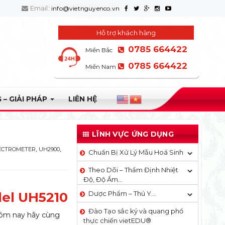
Email:
info@vietnguyenco.vn
Hỗ trợ khách hàng
0785 664422
Miền Bắc
0785 664422
Miền Nam
 – GIẢI PHÁP
LIÊN HỆ
LĨNH VỰC ỨNG DỤNG
,
,
ECTROMETER
UH2900
Chuẩn Bị Xử Lý Mẫu Hoá Sinh
Theo Dõi – Thẩm Định Nhiệt
Độ, Độ Ẩm…
del UH5210
Dược Phẩm – Thú Y…
Đào Tạo sắc ký và quang phổ
Hôm nay hãy cùng
thực chiến vietEDU®