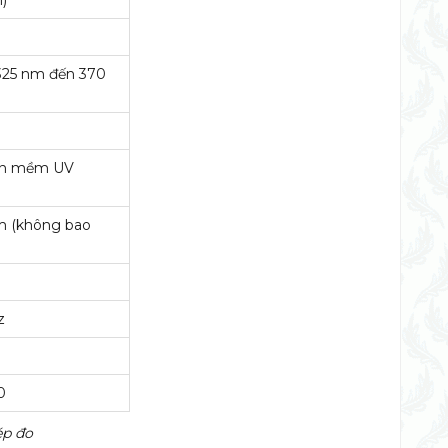
)
325 nm đến 370
hần mềm UV
m (không bao
z
0
ép đo