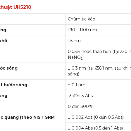
thuật UH5210
g
Chùm tia kép
óng
190 – 1100 nm
phổ
1.5 nm
0.05% hoặc thấp hơn (tại 220
NaNO
)
2
ước sóng
± 0.3 nm (tại 656.1 nm, sau khi
sóng)
đặt bước sóng
± 0.1 nm
ang
-3 đến 3 Abs
0 đến 300%T
rắc quang (theo NIST SRM
± 0.002 Abs (0 đến 0.5 Abs)
± 0.004 Abs (0.5 đến 1 Abs)