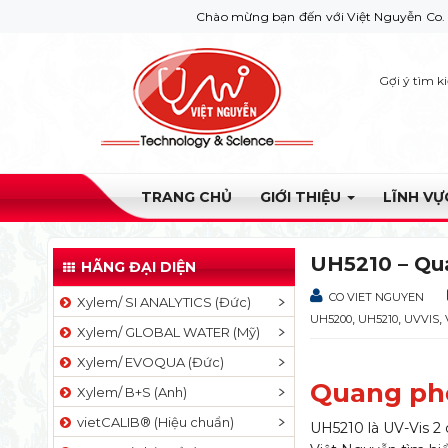
Chào mừng bạn đến với Việt Nguyễn Co. Nếu bạn cần g
Gợi ý tìm k
TRANG CHỦ
GIỚI THIỆU
LĨNH V
UH5210 – Qu
HÃNG ĐẠI DIỆN
CO VIET NGUYEN
Xylem/ SI ANALYTICS (Đức)
,
,
,
UH5200
UH5210
UVVIS
Xylem/ GLOBAL WATER (Mỹ)
Xylem/ EVOQUA (Đức)
Quang phổ
Xylem/ B+S (Anh)
vietCALIB® (Hiệu chuẩn)
UH5210 là UV-Vis 2