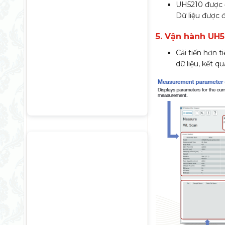
UH5210 được đ
Dữ liệu được 
5. Vận hành UH
Cải tiến hơn 
dữ liệu, kết q