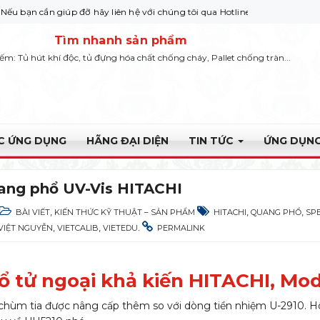
iúp đỡ hãy liên hệ với chúng tôi qua Hotline: 0932 664422
Tìm nhanh sản phẩm
iếm: Tủ hút khí độc, tủ đựng hóa chất chống cháy, Pallet chống tràn...
ỰC ỨNG DỤNG
HÃNG ĐẠI DIỆN
TIN TỨC
ỨNG DỤNG
ang phổ UV-Vis HITACHI
,
,
,
BÀI VIẾT
KIẾN THỨC KỸ THUẬT – SẢN PHẨM
HITACHI
QUANG PHỔ
SP
,
,
.
VIỆT NGUYỄN
VIETCALIB
VIETEDU
PERMALINK
 tử ngoại khả kiến HITACHI, Mo
 chùm tia được nâng cấp thêm so với dòng tiền nhiệm U-2910. 