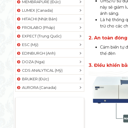
UH5210 sử dụn
MEMBRAPURE (Đức)
này sẽ giảm l
LUMEX (Canada)
ánh sáng.
HITACHI (Nhật Bản)
Là hệ thống 
trừ cho các c
FROILABO (Pháp)
EXPECT (Trung Quốc)
2. An toàn đón
ESC (Mỹ)
Cảm biến tự đ
EDINBURGH (Anh)
thế đèn
DOZA (Nga)
3. Điều khiển b
CDS ANALYTICAL (Mỹ)
BRUKER (Đức)
AURORA (Canada)