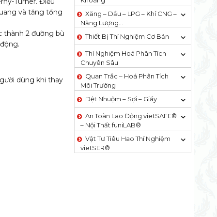
Khoáng
rny-Turner. Điều
quang và tăng tổng
Xăng – Dầu – LPG – Khí CNG –
Năng Lượng…
c thành 2 đường bù
Thiết Bị Thí Nghiệm Cơ Bản
 động.
Thí Nghiệm Hoá Phân Tích
Chuyên Sâu
Quan Trắc – Hoá Phân Tích
gười dùng khi thay
Môi Trường
Dệt Nhuộm – Sợi – Giấy
An Toàn Lao Động vietSAFE®
– Nội Thất funiLAB®
Vật Tư Tiêu Hao Thí Nghiệm
vietSER®