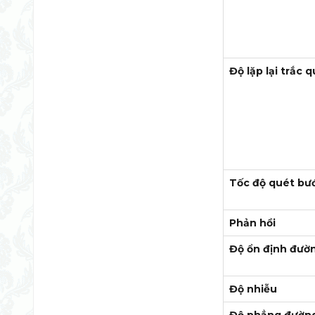
Độ lặp lại trắc
Tốc độ quét bư
Phản hồi
Độ ổn định đườ
Độ nhiễu