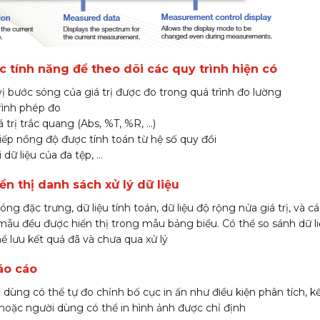
c tính năng để theo dõi các quy trình hiện có
(UH521
vị bước sóng của giá trị được đo trong quá trình đo lường
trình phép đo
 trị trắc quang (Abs, %T, %R, …)
tiếp nồng độ được tính toán từ hệ số quy đổi
 dữ liệu của đa tệp, …
ển thị danh sách xử lý dữ liệu
óng đặc trưng, dữ liệu tính toán, dữ liệu độ rộng nửa giá trị, và cá
mẫu đều được hiển thị trong mẫu bảng biểu. Có thể so sánh dữ l
ể lưu kết quả đã và chưa qua xử lý
áo cáo
 dùng có thể tự đo chỉnh bố cục in ấn như điều kiện phân tích, kết
hoặc người dùng có thể in hình ảnh được chỉ định