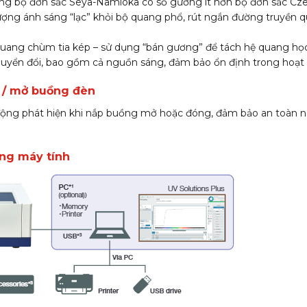
g bộ đơn sắc Seya-Namioka có số gương ít hơn bộ đơn sắc Cze
ượng ánh sáng “lạc” khỏi bộ quang phổ, rút ngắn đường truyền 
quang chùm tia kép – sử dụng “bán gương” để tách hệ quang họ
huyển đổi, bao gồm cả nguồn sáng, đảm bảo ổn định trong hoạt
g / mở buồng đèn
ộng phát hiện khi nắp buồng mở hoặc đóng, đảm bảo an toàn n
ằng máy tính