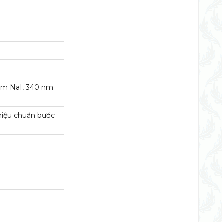
 nm NaI, 340 nm
 hiệu chuẩn bước