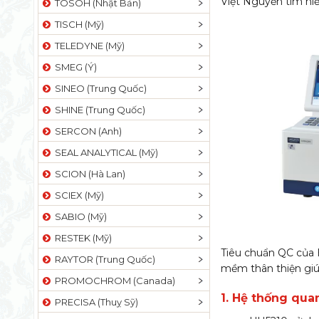
Việt Nguyễn tìm hi
TOSOH (Nhật Bản)
TISCH (Mỹ)
TELEDYNE (Mỹ)
SMEG (Ý)
SINEO (Trung Quốc)
SHINE (Trung Quốc)
SERCON (Anh)
SEAL ANALYTICAL (Mỹ)
SCION (Hà Lan)
SCIEX (Mỹ)
SABIO (Mỹ)
RESTEK (Mỹ)
Tiêu chuẩn QC của 
RAYTOR (Trung Quốc)
mềm thân thiện giú
PROMOCHROM (Canada)
1. Hệ thống quan
PRECISA (Thuỵ Sỹ)