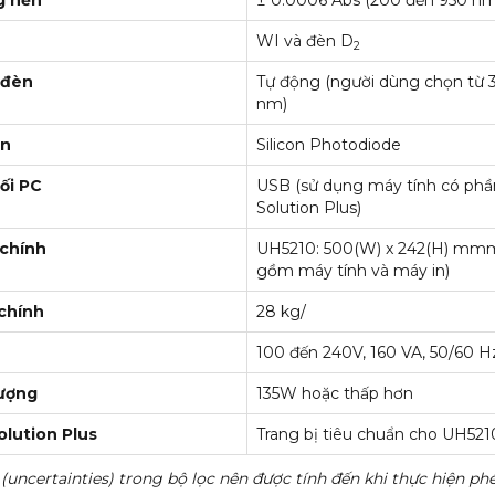
g nền
± 0.0006 Abs (200 đến 950 nm
WI và đèn D
2
 đèn
Tự động (người dùng chọn từ 
nm)
in
Silicon Photodiode
ối PC
USB (sử dụng máy tính có p
Solution Plus)
 chính
UH5210: 500(W) x 242(H) mm
gồm máy tính và máy in)
chính
28 kg/
100 đến 240V, 160 VA, 50/60 H
lượng
135W hoặc thấp hơn
lution Plus
Trang bị tiêu chuẩn cho UH521
 (uncertainties) trong bộ lọc nên được tính đến khi thực hiện ph