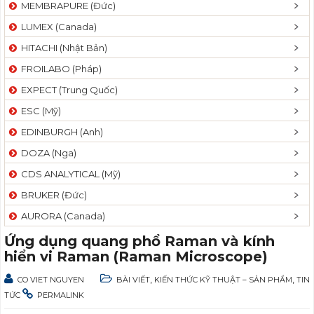
MEMBRAPURE (Đức)
LUMEX (Canada)
HITACHI (Nhật Bản)
FROILABO (Pháp)
EXPECT (Trung Quốc)
ESC (Mỹ)
EDINBURGH (Anh)
DOZA (Nga)
CDS ANALYTICAL (Mỹ)
BRUKER (Đức)
AURORA (Canada)
Ứng dụng quang phổ Raman và kính
hiển vi Raman (Raman Microscope)
,
,
CO VIET NGUYEN
BÀI VIẾT
KIẾN THỨC KỸ THUẬT – SẢN PHẨM
TIN
TỨC
PERMALINK