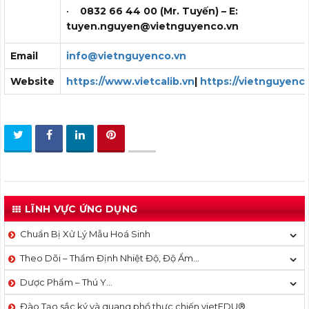
•
08
32 66 44 00
(M
r. Tuyến
) – E:
t
uyen.nguyen
@vietnguyenco.vn
Email
info@vietnguyenco.vn
Website
https://www.vietcalib.vn
|
https://vietnguyenc
LĨNH VỰC ỨNG DỤNG
Chuẩn Bị Xử Lý Mẫu Hoá Sinh
Theo Dõi – Thẩm Định Nhiệt Độ, Độ Ẩm…
Dược Phẩm – Thú Y…
Đào Tạo sắc ký và quang phổ thực chiến vietEDU®