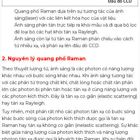
Quang phổ Raman dựa trên sự tương tác của ánh
sáng(laser) với các liên kết hóa học của vật liệu.
Ánh sáng phân tán trực tiếp ra khỏi mẫu và đi qua bộ lọc
để loại bỏ các hạt khỏi tán xạ Rayleigh.
Ánh sáng còn lại từ tán xạ Raman phản chiếu vào cách
tử nhiễu xạ, và phản xạ lên đầu dò CCD.
2. Nguyên lý quang phổ Raman
Theo thuyết lượng tử, ánh sáng là các photon có năng lượng
khác nhau với bước sóng khác nhau. Khi ánh sáng tương tác
với các phân tử trong chất khí, chất lỏng hoặc chất rắn phần
lớn các photon bị phân tán hoặc tán xạ ở cùng năng lượng với
các photon kích thích. Đây là tán xạ co giãn (elastic scattering)
hay tán xạ Rayleigh.
Tuy nhiên, một phần rất nhỏ các photon tán xạ có bước sóng
khác bước sóng của photon kích thích được gọi là tán xạ
Raman hay tán xạ không co giãn (inelastic scattering). Sự khác
biệt giữa năng lượng của photon kích thích và năng lượng
photon tán xạ được gọi là khuếch tán Raman. Khi sự biến đổi