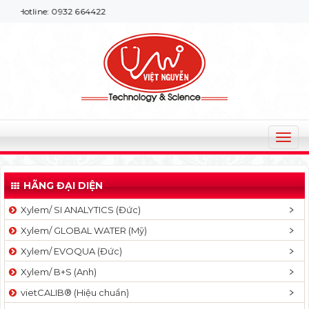
ine: 0932 664422
T
o
g
HÃNG ĐẠI DIỆN
g
l
Xylem/ SI ANALYTICS (Đức)
e
Xylem/ GLOBAL WATER (Mỹ)
n
a
Xylem/ EVOQUA (Đức)
v
Xylem/ B+S (Anh)
i
g
vietCALIB® (Hiệu chuẩn)
a