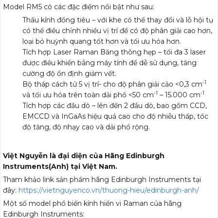
Model RM5 có các đặc điểm nổi bật như sau:
Thấu kính đồng tiêu – với khe có thể thay đổi và lỗ hội tụ
có thể điều chỉnh nhiều vị trí để có độ phân giải cao hơn,
loại bỏ huỳnh quang tốt hơn và tối ưu hóa hơn.
Tích hợp Laser Raman Băng thông hẹp – tối đa 3 laser
được điều khiển bằng máy tính để dễ sử dụng, tăng
cường độ ổn định giảm vết.
-1
Bộ tháp cách tử 5 vị trí- cho độ phân giải cảo <0,3 cm
-1
-1
và tối ưu hóa trên toàn dải phổ <50 cm
– 15.000 cm
Tích hợp các đầu dò – lên đến 2 đầu dò, bao gồm CCD,
EMCCD và InGaAs hiệu quả cao cho độ nhiễu thấp, tốc
độ tăng, độ nhạy cao và dải phổ rộng.
Việt Nguyễn là đại diện của Hãng
Edinburgh
Instruments(Anh)
tại Việt Nam.
Tham khảo link sản phẩm hãng Edinburgh Instruments tại
đây:
https://vietnguyenco.vn/thuong-hieu/edinburgh-anh/
Một số model phổ biến kính hiển vi Raman của hãng
Edinburgh Instruments: