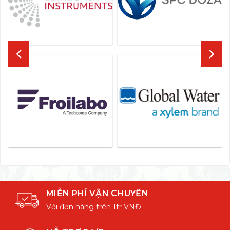
MIỄN PHÍ VẬN CHUYỂN
Với đơn hàng trên 1tr VNĐ