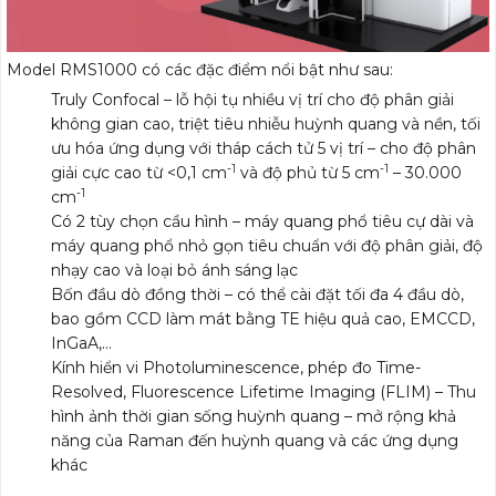
Model RMS1000 có các đặc điểm nổi bật như sau:
Truly Confocal – lỗ hội tụ nhiều vị trí cho độ phân giải
không gian cao, triệt tiêu nhiễu huỳnh quang và nền, tối
ưu hóa ứng dụng với tháp cách tử 5 vị trí – cho độ phân
-1
-1
giải cực cao từ <0,1 cm
và độ phủ từ 5 cm
– 30.000
-1
cm
Có 2 tùy chọn cầu hình – máy quang phổ tiêu cự dài và
máy quang phổ nhỏ gọn tiêu chuẩn với độ phân giải, độ
nhạy cao và loại bỏ ánh sáng lạc
Bốn đầu dò đồng thời – có thể cài đặt tối đa 4 đầu dò,
bao gồm CCD làm mát bằng TE hiệu quả cao, EMCCD,
InGaA,…
Kính hiển vi Photoluminescence, phép đo Time-
Resolved, Fluorescence Lifetime Imaging (FLIM) – Thu
hình ảnh thời gian sống huỳnh quang – mở rộng khả
năng của Raman đến huỳnh quang và các ứng dụng
khác