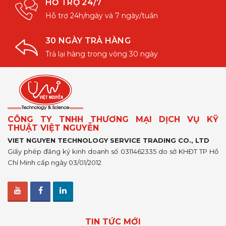
HỖ TRỢ 24/7
Hỗ trợ 24h/ngày và 7 ngày/tuần
30 NGÀY TRẢ HÀNG
Trả lại hàng trong vòng 30 ngày
CÔNG TY TNHH THƯƠNG MẠI DỊCH VỤ KỸ
THUẬT VIỆT NGUYỄN
VIET NGUYEN TECHNOLOGY SERVICE TRADING CO., LTD
Giấy phép đăng ký kinh doanh số 0311462335 do sở KHĐT TP Hồ
Chí Minh cấp ngày 03/01/2012
TIN TỨC MỚI