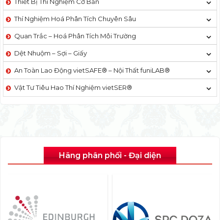
Thiết Bị Thí Nghiệm Cơ Bản
Thí Nghiệm Hoá Phân Tích Chuyên Sâu
Quan Trắc – Hoá Phân Tích Môi Trường
Dệt Nhuộm – Sợi – Giấy
An Toàn Lao Động vietSAFE® – Nội Thất funiLAB®
Vật Tư Tiêu Hao Thí Nghiệm vietSER®
Hãng phân phối - Đại diện