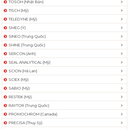
TOSOH (Nhật Bản)
t
TISCH (Mỹ)
i
o
TELEDYNE (Mỹ)
n
SMEG (Ý)
SINEO (Trung Quốc)
SHINE (Trung Quốc)
SERCON (Anh)
SEAL ANALYTICAL (Mỹ)
SCION (Hà Lan)
SCIEX (Mỹ)
SABIO (Mỹ)
RESTEK (Mỹ)
RAYTOR (Trung Quốc)
PROMOCHROM (Canada)
PRECISA (Thuỵ Sỹ)