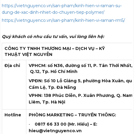
https://vietnguyenco.vn/san-pham/kinh-hien-vi-raman-su-
dung-de-xac-dinh-nhiet-do-chuyen-tiep-polymer/
https://vietnguyenco.vn/san-pham/kinh-hien-vi-raman-rm5/
Quý khách có nhu cầu tư vấn, vui lòng liên hệ:
CÔNG TY TNHH THƯƠNG MẠI – DỊCH VỤ – KỸ
THUẬT VIỆT NGUYỄN
Địa chỉ
VPHCM: số N36, đường số 11, P. Tân Thới Nhất,
Q.12, Tp. Hồ Chí Minh
VPĐN: Số 10 Lỗ Giáng 5, phường Hòa Xuân, qu
Cẩm Lệ, Tp. Đà Nẵng
VPHN: 138 Phúc Diễn, P. Xuân Phương, Q. Nam
Liêm, Tp. Hà Nội
Hotline
PHÒNG MARKETING – TRUYỀN THÔNG:
•
08
17
66
33
00
(Mr.
Hiếu
) – E:
hieu
@vietnguyenco.vn