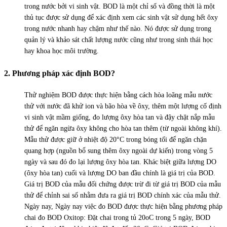
trong nước bởi vi sinh vật. BOD là một chỉ số và đồng thời là một
thủ tục được sử dụng để xác định xem các sinh vật sử dụng hết ôxy
trong nước nhanh hay chậm như thế nào. Nó được sử dụng trong
quản lý và khảo sát chất lượng nước cũng như trong sinh thái học
hay khoa học môi trường.
2. Phương pháp xác định BOD?
Thử nghiệm BOD được thực hiện bằng cách hòa loãng mẫu nước
thử với nước đã khử ion và bão hòa về ôxy, thêm một lượng cố định
vi sinh vật mầm giống, đo lượng ôxy hòa tan và đậy chặt nắp mẫu
thử để ngăn ngừa ôxy không cho hòa tan thêm (từ ngoài không khí).
Mẫu thử được giữ ở nhiệt độ 20°C trong bóng tối để ngăn chặn
quang hợp (nguồn bổ sung thêm ôxy ngoài dự kiến) trong vòng 5
ngày và sau đó đo lại lượng ôxy hòa tan. Khác biệt giữa lượng DO
(ôxy hòa tan) cuối và lượng DO ban đầu chính là giá trị của BOD.
Giá trị BOD của mẫu đối chứng được trừ đi từ giá trị BOD của mẫu
thử để chỉnh sai số nhằm đưa ra giá trị BOD chính xác của mẫu thử.
Ngày nay, Ngày nay việc đo BOD được thực hiện bằng phương pháp
chai đo BOD Oxitop: Đặt chai trong tủ 20oC trong 5 ngày, BOD