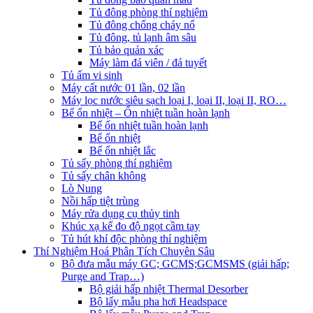
Tủ đông phòng thí nghiệm
Tủ đông chống cháy nổ
Tủ đông, tủ lạnh âm sâu
Tủ bảo quản xác
Máy làm đá viên / đá tuyết
Tủ ấm vi sinh
Máy cất nước 01 lần, 02 lần
Máy lọc nước siêu sạch loại I, loại II, loại II, RO…
Bể ổn nhiệt – Ổn nhiệt tuần hoàn lạnh
Bể ổn nhiệt tuần hoàn lạnh
Bể ổn nhiệt
Bể ổn nhiệt lắc
Tủ sấy phòng thí nghiệm
Tủ sấy chân không
Lò Nung
Nồi hấp tiệt trùng
Máy rửa dụng cụ thủy tinh
Khúc xạ kế đo độ ngọt cầm tay
Tủ hút khí độc phòng thí nghiệm
Thí Nghiệm Hoá Phân Tích Chuyên Sâu
Bộ đưa mẫu máy GC; GCMS;GCMSMS (giải hấp;
Purge and Trap…)
Bộ giải hấp nhiệt Thermal Desorber
Bộ lấy mẫu pha hơi Headspace