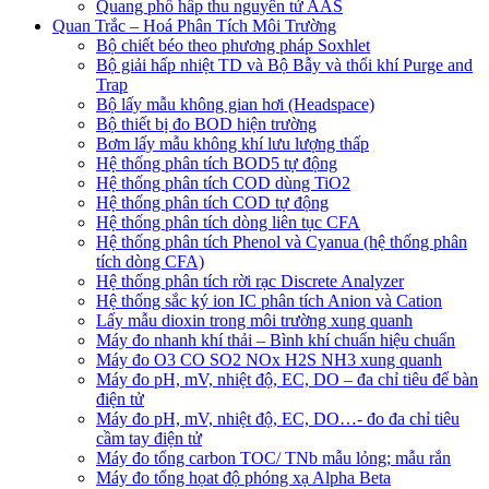
Quang phổ hấp thu nguyên tử AAS
Quan Trắc – Hoá Phân Tích Môi Trường
Bộ chiết béo theo phương pháp Soxhlet
Bộ giải hấp nhiệt TD và Bộ Bẫy và thổi khí Purge and
Trap
Bộ lấy mẫu không gian hơi (Headspace)
Bộ thiết bị đo BOD hiện trường
Bơm lấy mẫu không khí lưu lượng thấp
Hệ thống phân tích BOD5 tự động
Hệ thống phân tích COD dùng TiO2
Hệ thống phân tích COD tự động
Hệ thống phân tích dòng liên tục CFA
Hệ thống phân tích Phenol và Cyanua (hệ thống phân
tích dòng CFA)
Hệ thống phân tích rời rạc Discrete Analyzer
Hệ thống sắc ký ion IC phân tích Anion và Cation
Lấy mẫu dioxin trong môi trường xung quanh
Máy đo nhanh khí thải – Bình khí chuẩn hiệu chuẩn
Máy đo O3 CO SO2 NOx H2S NH3 xung quanh
Máy đo pH, mV, nhiệt độ, EC, DO – đa chỉ tiêu để bàn
điện tử
Máy đo pH, mV, nhiệt độ, EC, DO…- đo đa chỉ tiêu
cầm tay điện tử
Máy đo tổng carbon TOC/ TNb mẫu lỏng; mẫu rắn
Máy đo tổng họat độ phóng xạ Alpha Beta