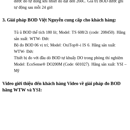
được đo tự động khi nhiệt độ đạt đến 20oC. Giá trị BOD được ghi
tự động sau mỗi 24 giờ.
3. Giải pháp BOD Việt Nguyễn cung cấp cho khách hàng:
Tủ ủ BOD thể tích 180 lít; Model: TS 608/2i (code: 208450). Hãng
sản xuất: WTW- Đức
Bộ đo BOD 06 vị trí; Model: OxiTop®-i IS 6. Hãng sản xuất:
WTW- Đức
Thiết bị đo với đầu dò BOD tự khuấy DO trong phòng thí nghiệm
Model: EcoSense® DO200M (Code: 601027). Hãng sản xuất: YSI –
Mỹ
Video giới thiệu đến khách hàng Video về giải pháp đo BOD
hãng WTW và YSI: