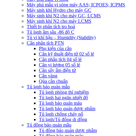
Máy phá mẫu vi sóng máy AAS; ICPOES; ICPMS
Máy sinh khí Hydro cho máy GC
Máy sinh khí N2 cho máy GC, LCMS
Máy sinh khí N2 cho máy LCMS
Thiết bị phân tích tro hoá
Tủ lạnh âm sâu -86 độ C
Tủ vi khí hậu – Humidity (Stability)
Cân phân tích PTN
Phụ kiện của cân
Cân kỹ thuật điện tử 02 số lẻ
Cân phân tích 04 số lẻ
Cân vi lượng 05 số lẻ
Cân sấy ẩm điện tử
Cân vàng
Qủa cân chuẩn
Tủ lạnh bảo quản mẫu
Tủ lạnh phòng thí nghiệm
Tủ lạnh hai ngăn nhiệt độ
Tủ lạnh bảo quản máu
Tủ lạnh bảo quản dược phẩm
Tủ lạnh chống cháy nổ
Tủ lạnh/Tủ đông di động
Tủ đông bảo quản mẫu
Tủ đông bảo quản dược phẩm
Tủ đông bảo quản máu