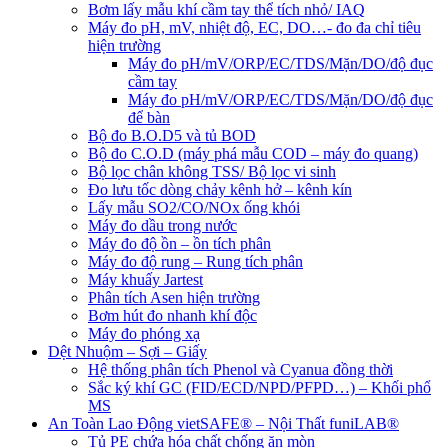
Bơm lấy mẫu khí cầm tay thể tích nhỏ/ IAQ
Máy đo pH, mV, nhiệt độ, EC, DO…- đo đa chỉ tiêu
hiện trường
Máy đo pH/mV/ORP/EC/TDS/Mặn/DO/độ đục
cầm tay
Máy đo pH/mV/ORP/EC/TDS/Mặn/DO/độ đục
để bàn
Bộ đo B.O.D5 và tủ BOD
Bộ đo C.O.D (máy phá mẫu COD – máy đo quang)
Bộ lọc chân không TSS/ Bộ lọc vi sinh
Đo lưu tốc dòng chảy kênh hở – kênh kín
Lấy mẫu SO2/CO/NOx ống khói
Máy đo dầu trong nước
Máy đo độ ồn – ồn tích phân
Máy đo độ rung – Rung tích phân
Máy khuấy Jartest
Phân tích Asen hiện trường
Bơm hút đo nhanh khí độc
Máy đo phóng xạ
Dệt Nhuộm – Sợi – Giấy
Hệ thống phân tích Phenol và Cyanua đồng thời
Sắc ký khí GC (FID/ECD/NPD/PFPD…) – Khối phổ
MS
An Toàn Lao Động vietSAFE® – Nội Thất funiLAB®
Tủ PE chứa hóa chất chống ăn mòn