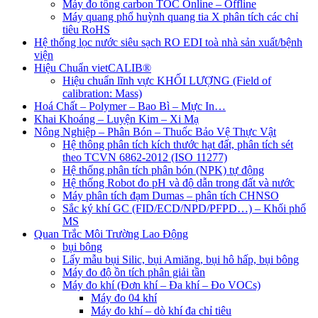
Máy đo tổng carbon TOC Online – Offline
Máy quang phổ huỳnh quang tia X phân tích các chỉ
tiêu RoHS
Hệ thống lọc nước siêu sạch RO EDI​​ toà nhà sản xuất/bệnh
viện
Hiệu Chuẩn vietCALIB®
Hiệu chuẩn lĩnh vực KHỐI LƯỢNG (Field of
calibration: Mass)
Hoá Chất – Polymer – Bao Bì – Mực In…
Khai Khoáng – Luyện Kim – Xi Mạ
Nông Nghiệp – Phân Bón – Thuốc Bảo Vệ Thực Vật
Hệ thông phân tích kích thước hạt đất, phân tích sét
theo TCVN 6862-2012 (ISO 11277)
Hệ thống phân tích phân bón (NPK) tự động
Hệ thống Robot đo pH và độ dẫn trong đất và nước
Máy phân tích đạm Dumas – phân tích CHNSO
Sắc ký khí GC (FID/ECD/NPD/PFPD…) – Khối phổ
MS
Quan Trắc Môi Trường Lao Động
bụi bông
Lấy mẫu bụi Silic, bụi Amiăng, bụi hô hấp, bụi bông
Máy đo độ ồn tích phân giải tần
Máy đo khí (Đơn khí – Đa khí – Đo VOCs)
Máy đo 04 khí
Máy đo khí – dò khí đa chỉ tiêu