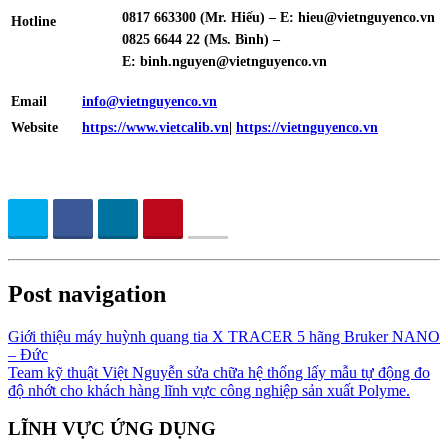
0817 663300 (Mr. Hiếu) – E:
hieu@vietnguyenco.vn
Hotline
0825 6644 22 (Ms. Bình) –
E:
binh.nguyen@vietnguyenco.vn
Email
info@vietnguyenco.vn
Website
https://www.vietcalib.vn
|
https://vietnguyenco.vn
Post navigation
Giới thiệu máy huỳnh quang tia X TRACER 5 hãng Bruker NANO
– Đức
Team kỹ thuật Việt Nguyễn sửa chữa hệ thống lấy mẫu tự động đo
độ nhớt cho khách hàng lĩnh vực công nghiệp sản xuất Polyme.
LĨNH VỰC ỨNG DỤNG