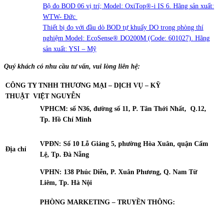
Bộ đo BOD 06 vị trí; Model: OxiTop®-i IS 6.
Hãng sản xuất:
WTW- Đức
Thiết bị đo với đầu dò BOD tự khuấy DO trong phòng thí
nghiệm Model: EcoSense® DO200M (Code: 601027). Hãng
sản xuất: YSI – Mỹ
Quý khách có nhu cầu tư vấn, vui lòng liên hệ:
CÔNG TY TNHH THƯƠNG MẠI – DỊCH VỤ – KỸ
THUẬT
VIỆT NGUYỄN
VPHCM: số N36, đường số 11, P. Tân Thới Nhất, Q.12,
Tp. Hồ Chí Minh
VPĐN: Số 10 Lỗ Giáng 5, phường Hòa Xuân, quận Cẩm
Địa chỉ
Lệ, Tp. Đà Nẵng
VPHN: 138 Phúc Diễn, P. Xuân Phương, Q. Nam Từ
Liêm, Tp. Hà Nội
PHÒNG MARKETING – TRUYỀN THÔNG: