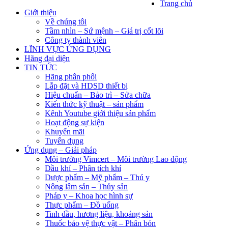
Trang chủ
Giới thiệu
Về chúng tôi
Tầm nhìn – Sứ mệnh – Giá trị cốt lõi
Công ty thành viên
LĨNH VỰC ỨNG DỤNG
Hãng đại diện
TIN TỨC
Hãng phân phối
Lắp đặt và HDSD thiết bị
Hiệu chuẩn – Bảo trì – Sửa chữa
Kiến thức kỹ thuật – sản phẩm
Kênh Youtube giới thiệu sản phẩm
Hoạt động sự kiện
Khuyến mãi
Tuyển dụng
Ứng dụng – Giải pháp
Môi trường Vimcert – Môi trường Lao động
Dầu khí – Phân tích khí
Dược phẩm – Mỹ phẩm – Thú y
Nông lâm sản – Thủy sản
Pháp y – Khoa học hình sự
Thực phẩm – Đồ uống
Tinh dầu, hương liệu, khoáng sản
Thuốc bảo vệ thực vật – Phân bón