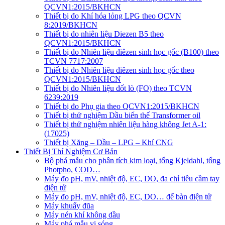
QCVN1:2015/BKHCN
Thiết bị đo Khí hóa lỏng LPG theo QCVN
8:2019/BKHCN
Thiết bị đo nhiên liệu Diezen B5 theo
QCVN1:2015/BKHCN
Thiết bị đo Nhiên liệu điêzen sinh học gốc (B100) theo
TCVN 7717:2007
Thiết bị đo Nhiên liệu điêzen sinh học gốc theo
QCVN1:2015/BKHCN
Thiết bị đo Nhiên liệu đốt lò (FO) theo TCVN
6239:2019
Thiết bị đo Phụ gia theo QCVN1:2015/BKHCN
Thiết bị thử nghiệm Dầu biến thế Transformer oil
Thiết bị thử nghiệm nhiên liệu hàng không Jet A-1:
(17025)
Thiết bị Xăng – Dầu – LPG – Khí CNG
Thiết Bị Thí Nghiệm Cơ Bản
Bộ phá mẫu cho phân tích kim loại, tổng Kjeldahl, tổng
Photpho, COD…
Máy đo pH, mV, nhiệt độ, EC, DO, đa chỉ tiêu cầm tay
điện tử
Máy đo pH, mV, nhiệt độ, EC, DO… để bàn điện tử
Máy khuấy đũa
Máy nén khí không dầu
Máy phá mẫu vi sóng