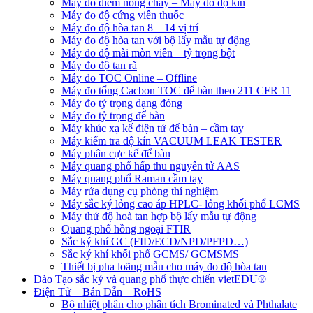
Máy đo điểm nóng chảy – Máy đô độ kín
Máy đo độ cứng viên thuốc
Máy đo độ hòa tan 8 – 14 vị trí
Máy đo độ hòa tan với bộ lấy mẫu tự động
Máy đo độ mài mòn viên – tỷ trọng bột
Máy đo độ tan rã
Máy đo TOC Online – Offline
Máy đo tổng Cacbon TOC để bàn theo 211 CFR 11
Máy đo tỷ trọng dạng đóng
Máy đo tỷ trọng để bàn
Máy khúc xạ kế điện tử để bàn – cầm tay
Máy kiểm tra độ kín VACUUM LEAK TESTER
Máy phân cực kế để bàn
Máy quang phổ hấp thu nguyên tử AAS
Máy quang phổ Raman cầm tay
Máy rửa dụng cụ phòng thí nghiệm
Máy sắc ký lỏng cao áp HPLC- lỏng khối phổ LCMS
Máy thử độ hoà tan hợp bộ lấy mẫu tự động
Quang phổ hồng ngoại FTIR
Sắc ký khí GC (FID/ECD/NPD/PFPD…)
Sắc ký khí khối phổ GCMS/ GCMSMS
Thiết bị pha loãng mẫu cho máy đo độ hòa tan
Đào Tạo sắc ký và quang phổ thực chiến vietEDU®
Điện Tử – Bán Dẫn – RoHS
Bộ nhiệt phân cho phân tích Brominated và Phthalate