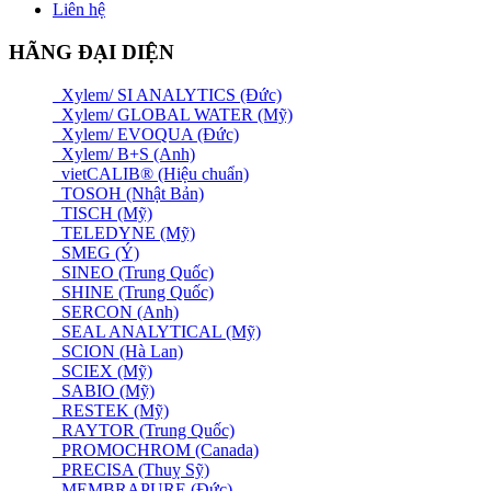
Liên hệ
HÃNG ĐẠI DIỆN
Xylem/ SI ANALYTICS (Đức)
Xylem/ GLOBAL WATER (Mỹ)
Xylem/ EVOQUA (Đức)
Xylem/ B+S (Anh)
vietCALIB® (Hiệu chuẩn)
TOSOH (Nhật Bản)
TISCH (Mỹ)
TELEDYNE (Mỹ)
SMEG (Ý)
SINEO (Trung Quốc)
SHINE (Trung Quốc)
SERCON (Anh)
SEAL ANALYTICAL (Mỹ)
SCION (Hà Lan)
SCIEX (Mỹ)
SABIO (Mỹ)
RESTEK (Mỹ)
RAYTOR (Trung Quốc)
PROMOCHROM (Canada)
PRECISA (Thuỵ Sỹ)
MEMBRAPURE (Đức)