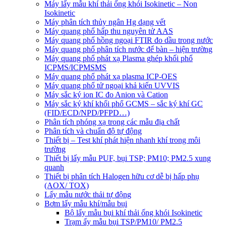
Máy lấy mẫu khí thải ống khói Isokinetic – Non
Isokinetic
Máy phân tích thủy ngân Hg dạng vết
Máy quang phổ hấp thu nguyên tử AAS
Máy quang phổ hồng ngoại FTIR đo dầu trong nước
Máy quang phổ phân tích nước để bàn – hiện trường
Máy quang phổ phát xạ Plasma ghép khối phổ
ICPMS/ICPMSMS
Máy quang phổ phát xạ plasma ICP-OES
Máy quang phổ tử ngoại khả kiến UVVIS
Máy sắc ký ion IC đo Anion và Cation
Máy sắc ký khí khối phổ GCMS – sắc ký khí GC
(FID/ECD/NPD/PFPD…)
Phân tích phóng xạ trong các mẫu địa chất
Phân tích và chuẩn độ tự động
Thiết bị – Test khí phát hiện nhanh khí trong môi
trường
Thiết bị lấy mẫu PUF, bụi TSP; PM10; PM2.5 xung
quanh
Thiết bị phân tích Halogen hữu cơ dễ bị hấp phụ
(AOX/ TOX)
Lấy mẫu nước thải tự động
Bơm lấy mẫu khí/mẫu bụi
Bộ lấy mẫu bụi khí thải ống khói Isokinetic
Trạm ấy mẫu bụi TSP/PM10/ PM2.5