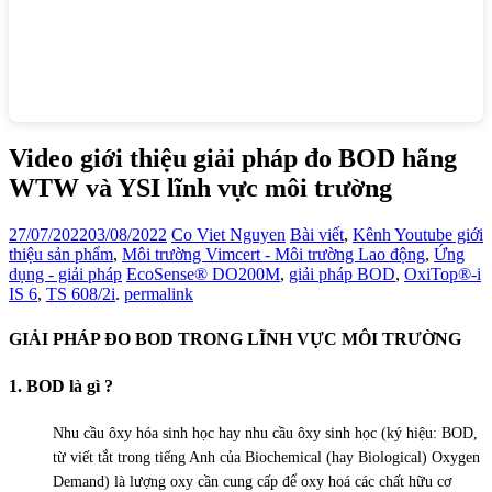
Video giới thiệu giải pháp đo BOD hãng
WTW và YSI lĩnh vực môi trường
27/07/2022
03/08/2022
Co Viet Nguyen
Bài viết
,
Kênh Youtube giới
thiệu sản phẩm
,
Môi trường Vimcert - Môi trường Lao động
,
Ứng
dụng - giải pháp
EcoSense® DO200M
,
giải pháp BOD
,
OxiTop®-i
IS 6
,
TS 608/2i
.
permalink
GIẢI PHÁP ĐO BOD TRONG LĨNH VỰC MÔI TRƯỜNG
1. BOD là gì ?
Nhu cầu ôxy hóa sinh học hay nhu cầu ôxy sinh học (ký hiệu: BOD,
từ viết tắt trong tiếng Anh của Biochemical (hay Biological) Oxygen
Demand) là lượng oxy cần cung cấp để oxy hoá các chất hữu cơ