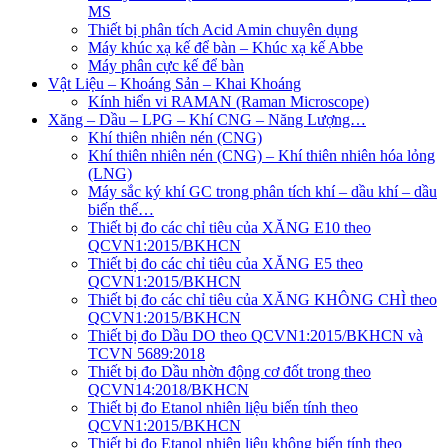
MS
Thiết bị phân tích Acid Amin chuyên dụng
Máy khúc xạ kế để bàn – Khúc xạ kế Abbe
Máy phân cực kế để bàn
Vật Liệu – Khoáng Sản – Khai Khoáng
Kính hiển vi RAMAN (Raman Microscope)
Xăng – Dầu – LPG – Khí CNG – Năng Lượng…
Khí thiên nhiên nén (CNG)
Khí thiên nhiên nén (CNG) – Khí thiên nhiên hóa lỏng
(LNG)
Máy sắc ký khí GC trong phân tích khí – dầu khí – dầu
biến thế…
Thiết bị đo các chỉ tiêu của XĂNG E10 theo
QCVN1:2015/BKHCN
Thiết bị đo các chỉ tiêu của XĂNG E5 theo
QCVN1:2015/BKHCN
Thiết bị đo các chỉ tiêu của XĂNG KHÔNG CHÌ theo
QCVN1:2015/BKHCN
Thiết bị đo Dầu DO theo QCVN1:2015/BKHCN và
TCVN 5689:2018
Thiết bị đo Dầu nhờn động cơ đốt trong theo
QCVN14:2018/BKHCN
Thiết bị đo Etanol nhiên liệu biến tính theo
QCVN1:2015/BKHCN
Thiết bị đo Etanol nhiên liệu không biến tính theo