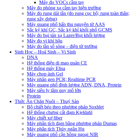
Máy đo VOCs cầm tay
Máy đo phóng xạ cầm tay hiện trường
Máy đo rung dải tần (đo rung cục bộ; rung toàn thân;
rung xây dựng)
Máy quang phổ hấp thu nguyên tử AAS
Sắc ký khí GC, Sắc ký khí khối phổ GCMS
Máy đo bụi tán xạ Lazer/Bụi khối lượng
Máy đo vi khí hậu
Máy đo tần số sóng – điện từ trường
Sinh Học – Hoá Sinh – Vi Sinh
DNA
Hệ thống điện di mao quản CE
Hệ thống máy Elisa
Máy chụp ảnh Gel
Máy nhân gen PCR; Realtime PCR
Máy quang phổ định lượng ADN, DNA, Protein
Máy siêu ly tâm quy mô lớn
Protein
Thức Ăn Chăn Nuôi – Thuỷ Sản
Bộ chiết béo theo phương pháp Soxhlet
Hệ thống chưng cất đạm Kjeldahl
Máy chiết xơ fiber
Máy phân tích đạm bằng phương pháp Dumas
Máy phân tích Thủy ngân Hg
Máy quang phổ cận hồng ngoại NIR