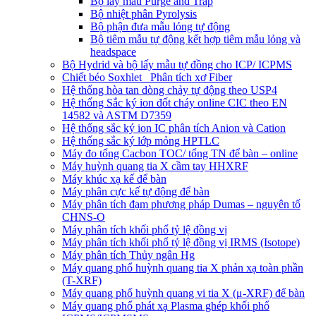
Bộ lấy mẫu Purge and Trap
Bộ nhiệt phân Pyrolysis
Bộ phận đưa mẫu lỏng tự động
Bộ tiêm mẫu tự động kết hợp tiêm mẫu lỏng và
headspace
Bộ Hydrid và bộ lấy mẫu tự đồng cho ICP/ ICPMS
Chiết béo Soxhlet_ Phân tích xơ Fiber
Hệ thống hòa tan dòng chảy tự động theo USP4
Hệ thống Sắc ký ion đốt cháy online CIC theo EN
14582 và ASTM D7359
Hệ thống sắc ký ion IC phân tích Anion và Cation
Hệ thống sắc ký lớp mỏng HPTLC
Máy đo tổng Cacbon TOC/ tổng TN để bàn – online
Máy huỳnh quang tia X cầm tay HHXRF
Máy khúc xạ kế để bàn
Máy phân cực kế tự động để bàn
Máy phân tích đạm phương pháp Dumas – nguyên tố
CHNS-O
Máy phân tích khối phổ tỷ lệ đồng vị
Máy phân tích khối phổ tỷ lệ đồng vị IRMS (Isotope)
Máy phân tích Thủy ngân Hg
Máy quang phổ huỳnh quang tia X phản xạ toàn phần
(T-XRF)
Máy quang phổ huỳnh quang vi tia X (μ-XRF) để bàn
Máy quang phổ phát xạ Plasma ghép khối phổ