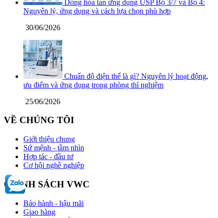
Dòng hòa tan ứng dụng USP Bộ 3/7 và Bộ 4:
Nguyên lý, ứng dụng và cách lựa chọn phù hợp
30/06/2026
Chuẩn độ điện thế là gì? Nguyên lý hoạt động,
ưu điểm và ứng dụng trong phòng thí nghiệm
25/06/2026
VỀ CHÚNG TÔI
Giới thiệu chung
Sứ mệnh - tầm nhìn
Hợp tác - đầu tư
Cơ hội nghề nghiệp
CHÍNH SÁCH VWC
Bảo hành - hậu mãi
Giao hàng