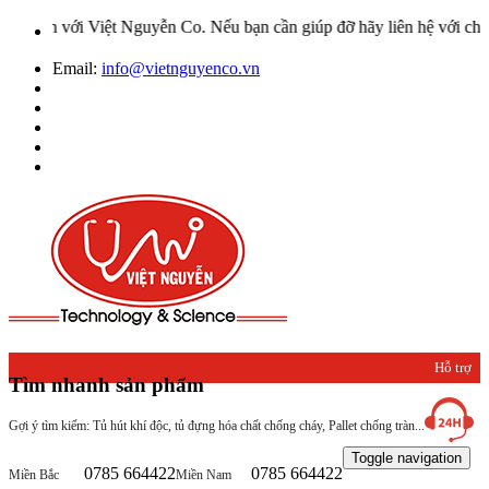
Việt Nguyễn Co. Nếu bạn cần giúp đỡ hãy liên hệ với chúng tôi qua 
Email:
info@vietnguyenco.vn
Hỗ trợ
Tìm nhanh sản phẩm
khách
Gợi ý tìm kiếm: Tủ hút khí độc, tủ đựng hóa chất chống cháy, Pallet chống tràn...
hàng
Toggle navigation
0785 664422
0785 664422
Miền Bắc
Miền Nam