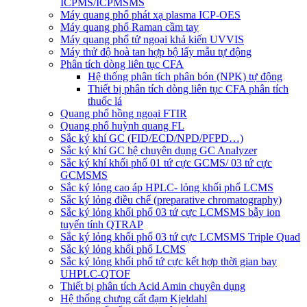
ICPMS/ICPMSMS
Máy quang phổ phát xạ plasma ICP-OES
Máy quang phổ Raman cầm tay
Máy quang phổ tử ngoại khả kiến UVVIS
Máy thử độ hoà tan hợp bộ lấy mẫu tự động
Phân tích dòng liên tục CFA
Hệ thống phân tích phân bón (NPK) tự động
Thiết bị phân tích dòng liên tục CFA phân tích
thuốc lá
Quang phổ hồng ngoại FTIR
Quang phổ huỳnh quang FL
Sắc ký khí GC (FID/ECD/NPD/PFPD…)
Sắc ký khí GC hệ chuyên dụng GC Analyzer
Sắc ký khí khối phổ 01 tứ cực GCMS/ 03 tứ cực
GCMSMS
Sắc ký lỏng cao áp HPLC- lỏng khối phổ LCMS
Sắc ký lỏng điều chế (preparative chromatography)
Sắc ký lỏng khối phổ 03 tứ cực LCMSMS bẫy ion
tuyến tính QTRAP
Sắc ký lỏng khối phổ 03 tứ cực LCMSMS Triple Quad
Sắc ký lỏng khối phổ LCMS
Sắc ký lỏng khối phổ tứ cực kết hợp thời gian bay
UHPLC-QTOF
Thiết bị phân tích Acid Amin chuyên dụng
Hệ thống chưng cất đạm Kjeldahl