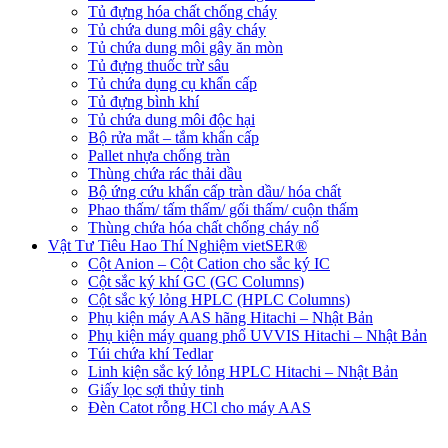
Tủ đựng hóa chất chống cháy
Tủ chứa dung môi gây cháy
Tủ chứa dung môi gây ăn mòn
Tủ đựng thuốc trừ sâu
Tủ chứa dụng cụ khẩn cấp
Tủ đựng bình khí
Tủ chứa dung môi độc hại
Bộ rửa mắt – tắm khẩn cấp
Pallet nhựa chống tràn
Thùng chứa rác thải dầu
Bộ ứng cứu khẩn cấp tràn dầu/ hóa chất
Phao thấm/ tấm thấm/ gối thấm/ cuộn thấm
Thùng chứa hóa chất chống cháy nổ
Vật Tư Tiêu Hao Thí Nghiệm vietSER®
Cột Anion – Cột Cation cho sắc ký IC
Cột sắc ký khí GC (GC Columns)
Cột sắc ký lỏng HPLC (HPLC Columns)
Phụ kiện máy AAS hãng Hitachi – Nhật Bản
Phụ kiện máy quang phổ UVVIS Hitachi – Nhật Bản
Túi chứa khí Tedlar
Linh kiện sắc ký lỏng HPLC Hitachi – Nhật Bản
Giấy lọc sợi thủy tinh
Đèn Catot rỗng HCl cho máy AAS