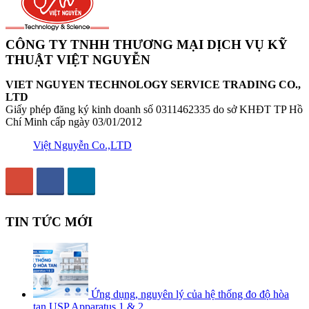
CÔNG TY TNHH THƯƠNG MẠI DỊCH VỤ KỸ
THUẬT VIỆT NGUYỄN
VIET NGUYEN TECHNOLOGY SERVICE TRADING CO.,
LTD
Giấy phép đăng ký kinh doanh số 0311462335 do sở KHĐT TP Hồ
Chí Minh cấp ngày 03/01/2012
Việt Nguyễn Co.,LTD
TIN TỨC MỚI
Ứng dụng, nguyên lý của hệ thống đo độ hòa
tan USP Apparatus 1 & 2