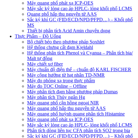
Máy quang phổ phát xạ ICP-OES
Máy sắc ký lỏng cao áp HPLC- lỏng khối phổ LCMS
Quang phổ hấp thu nguyên tử AAS
Sắc ký khí GC (FID/ECD/NPD/PFPD…) – Khối phổ
MS
Thiết bị phân tích Acid Amin chuyên dụng
Thực Phẩm – Đồ Uống
Bộ chiết béo theo phương pháp Soxhlet
Hệ thống chưng cất đạm Kjeldahl
Hệ thống phân tích Phenol và Cyanua – Phân tích bia/
Malt tự động
Máy chiết xơ fiber
Máy chuẩn độ điện thế – chuẩn độ KARL FISCHER
Máy cộng hưởng từ hạt nhân TD-NMR
Máy đo phóng xạ trong thực phẩm
Máy đo TOC Online – Offline
Máy phân tích đạm bằng phương pháp Dumas
Máy phân tích Thủy ngân Hg
Máy quang phổ cận hồng ngoại NIR
Máy quang phổ hấp thu nguyên tử AAS
Máy quang phổ huỳnh quang phân tích Histamine
Máy quang phổ phát xạ ICP-OES
Máy sắc ký lỏng cao áp HPLC- lỏng khối phổ LCMS
Phân tích dòng liên tục CFA phân tích SO2 trong bia
Sắc ký khí GC (FID/ECD/NPD/PFPD…) – Khối phổ