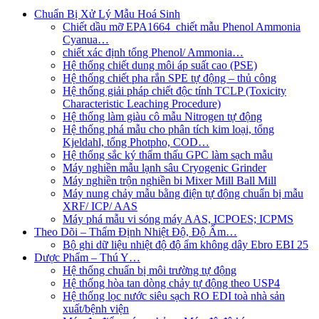
Chuẩn Bị Xử Lý Mẫu Hoá Sinh
Chiết dầu mỡ EPA1664_chiết mẫu Phenol Ammonia
Cyanua…
chiết xác định tổng Phenol/ Ammonia…
Hệ thống chiết dung môi áp suất cao (PSE)
Hệ thống chiết pha rắn SPE tự động – thủ công
Hệ thống giải pháp chiết độc tính TCLP (Toxicity
Characteristic Leaching Procedure)
Hệ thống làm giàu cô mẫu Nitrogen tự động
Hệ thống phá mẫu cho phân tích kim loại, tổng
Kjeldahl, tổng Photpho, COD…
Hệ thống sắc ký thẩm thấu GPC làm sạch mẫu
Máy nghiền mẫu lạnh sâu Cryogenic Grinder
Máy nghiền trộn nghiền bi Mixer Mill Ball Mill
Máy nung chảy mẫu bằng điện tự động chuẩn bị mẫu
XRF/ ICP/ AAS
Máy phá mẫu vi sóng máy AAS, ICPOES; ICPMS
Theo Dõi – Thẩm Định Nhiệt Độ, Độ Ẩm…
Bộ ghi dữ liệu nhiệt độ độ ẩm không dây Ebro EBI 25
Dược Phẩm – Thú Y…
Hệ thống chuẩn bị môi trường tự động
Hệ thống hòa tan dòng chảy tự động theo USP4
Hệ thống lọc nước siêu sạch RO EDI​​ toà nhà sản
xuất/bệnh viện