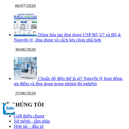
06/07/2026
Dòng hòa tan ứng dụng USP Bộ 3/7 và Bộ 4:
Nguyên lý, ứng dụng và cách lựa chọn phù hợp
30/06/2026
Chuẩn độ điện thế là gì? Nguyên lý hoạt động,
ưu điểm và ứng dụng trong phòng thí nghiệm
25/06/2026
VỀ CHÚNG TÔI
Giới thiệu chung
Sứ mệnh - tầm nhìn
Hợp tác - đầu tư