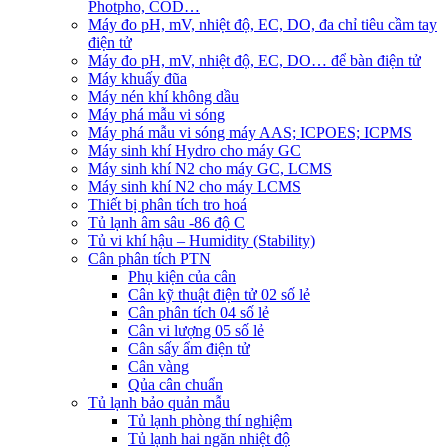
Photpho, COD…
Máy đo pH, mV, nhiệt độ, EC, DO, đa chỉ tiêu cầm tay
điện tử
Máy đo pH, mV, nhiệt độ, EC, DO… để bàn điện tử
Máy khuấy đũa
Máy nén khí không dầu
Máy phá mẫu vi sóng
Máy phá mẫu vi sóng máy AAS; ICPOES; ICPMS
Máy sinh khí Hydro cho máy GC
Máy sinh khí N2 cho máy GC, LCMS
Máy sinh khí N2 cho máy LCMS
Thiết bị phân tích tro hoá
Tủ lạnh âm sâu -86 độ C
Tủ vi khí hậu – Humidity (Stability)
Cân phân tích PTN
Phụ kiện của cân
Cân kỹ thuật điện tử 02 số lẻ
Cân phân tích 04 số lẻ
Cân vi lượng 05 số lẻ
Cân sấy ẩm điện tử
Cân vàng
Qủa cân chuẩn
Tủ lạnh bảo quản mẫu
Tủ lạnh phòng thí nghiệm
Tủ lạnh hai ngăn nhiệt độ