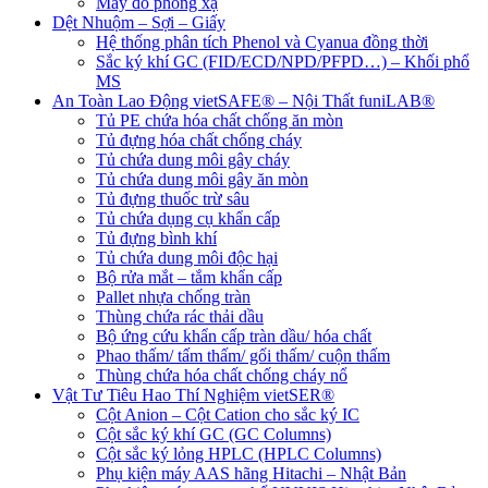
Máy đo phóng xạ
Dệt Nhuộm – Sợi – Giấy
Hệ thống phân tích Phenol và Cyanua đồng thời
Sắc ký khí GC (FID/ECD/NPD/PFPD…) – Khối phổ
MS
An Toàn Lao Động vietSAFE® – Nội Thất funiLAB®
Tủ PE chứa hóa chất chống ăn mòn
Tủ đựng hóa chất chống cháy
Tủ chứa dung môi gây cháy
Tủ chứa dung môi gây ăn mòn
Tủ đựng thuốc trừ sâu
Tủ chứa dụng cụ khẩn cấp
Tủ đựng bình khí
Tủ chứa dung môi độc hại
Bộ rửa mắt – tắm khẩn cấp
Pallet nhựa chống tràn
Thùng chứa rác thải dầu
Bộ ứng cứu khẩn cấp tràn dầu/ hóa chất
Phao thấm/ tấm thấm/ gối thấm/ cuộn thấm
Thùng chứa hóa chất chống cháy nổ
Vật Tư Tiêu Hao Thí Nghiệm vietSER®
Cột Anion – Cột Cation cho sắc ký IC
Cột sắc ký khí GC (GC Columns)
Cột sắc ký lỏng HPLC (HPLC Columns)
Phụ kiện máy AAS hãng Hitachi – Nhật Bản