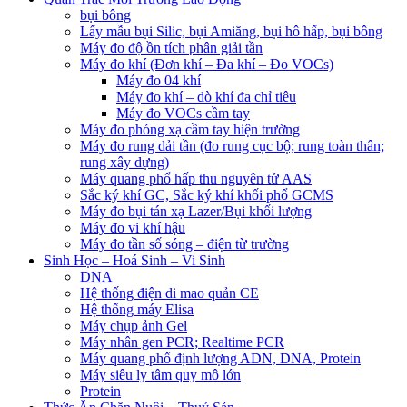
bụi bông
Lấy mẫu bụi Silic, bụi Amiăng, bụi hô hấp, bụi bông
Máy đo độ ồn tích phân giải tần
Máy đo khí (Đơn khí – Đa khí – Đo VOCs)
Máy đo 04 khí
Máy đo khí – dò khí đa chỉ tiêu
Máy đo VOCs cầm tay
Máy đo phóng xạ cầm tay hiện trường
Máy đo rung dải tần (đo rung cục bộ; rung toàn thân;
rung xây dựng)
Máy quang phổ hấp thu nguyên tử AAS
Sắc ký khí GC, Sắc ký khí khối phổ GCMS
Máy đo bụi tán xạ Lazer/Bụi khối lượng
Máy đo vi khí hậu
Máy đo tần số sóng – điện từ trường
Sinh Học – Hoá Sinh – Vi Sinh
DNA
Hệ thống điện di mao quản CE
Hệ thống máy Elisa
Máy chụp ảnh Gel
Máy nhân gen PCR; Realtime PCR
Máy quang phổ định lượng ADN, DNA, Protein
Máy siêu ly tâm quy mô lớn
Protein