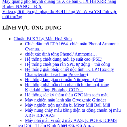
Máy quang phổ huỳnh quang tia X đề bàn CTX HHXRR hãng
Bruker NANO – Đức
Video giới thiệu giải pháp đo BOD hãng WTW và YSI lĩnh vực
môi trường
LĨNH VỰC ỨNG DỤNG
Chuẩn Bị Xử Lý Mẫu Hoá Sinh
Chiết dầu mỡ EPA1664_chiết mẫu Phenol Ammonia
Cyanua…
chiết xác định tổng Phenol/ Ammonia…
Hệ thống chiết dung môi áp suất cao (PSE)
Hệ thống chiết pha rắn SPE tự động – thủ công
Hệ thống giải pháp chiết độc tính TCLP (Toxicity
Characteristic Leaching Procedure)
Hệ thống làm giàu cô mẫu Nitrogen tự động
Hệ thống phá mẫu cho phân tích kim loại, tổng
Kjeldahl, tổng Photpho, COD…
Hệ thống sắc ký thẩm thấu GPC làm sạch mẫu
Máy nghiền mẫu lạnh sâu Cryogenic Grinder
Máy nghiền trộn nghiền bi Mixer Mill Ball Mill
Máy nung chảy mẫu bằng điện tự động chuẩn bị mẫu
XRF/ ICP/ AAS
Máy phá mẫu vi sóng máy AAS, ICPOES; ICPMS
Theo Dõi – Thẩm Định Nhiệt Độ, Độ Ẩm…