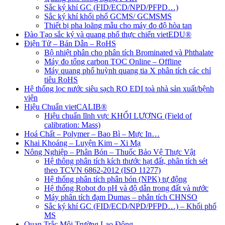
Sắc ký khí GC (FID/ECD/NPD/PFPD…)
Sắc ký khí khối phổ GCMS/ GCMSMS
Thiết bị pha loãng mẫu cho máy đo độ hòa tan
Đào Tạo sắc ký và quang phổ thực chiến vietEDU®
Điện Tử – Bán Dẫn – RoHS
Bộ nhiệt phân cho phân tích Brominated và Phthalate
Máy đo tổng carbon TOC Online – Offline
Máy quang phổ huỳnh quang tia X phân tích các chỉ
tiêu RoHS
Hệ thống lọc nước siêu sạch RO EDI​​ toà nhà sản xuất/bệnh
viện
Hiệu Chuẩn vietCALIB®
Hiệu chuẩn lĩnh vực KHỐI LƯỢNG (Field of
calibration: Mass)
Hoá Chất – Polymer – Bao Bì – Mực In…
Khai Khoáng – Luyện Kim – Xi Mạ
Nông Nghiệp – Phân Bón – Thuốc Bảo Vệ Thực Vật
Hệ thông phân tích kích thước hạt đất, phân tích sét
theo TCVN 6862-2012 (ISO 11277)
Hệ thống phân tích phân bón (NPK) tự động
Hệ thống Robot đo pH và độ dẫn trong đất và nước
Máy phân tích đạm Dumas – phân tích CHNSO
Sắc ký khí GC (FID/ECD/NPD/PFPD…) – Khối phổ
MS
Quan Trắc Môi Trường Lao Động