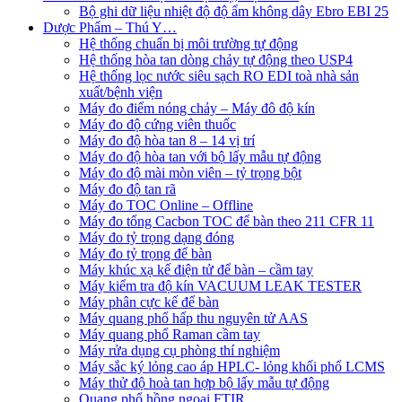
Bộ ghi dữ liệu nhiệt độ độ ẩm không dây Ebro EBI 25
Dược Phẩm – Thú Y…
Hệ thống chuẩn bị môi trường tự động
Hệ thống hòa tan dòng chảy tự động theo USP4
Hệ thống lọc nước siêu sạch RO EDI​​ toà nhà sản
xuất/bệnh viện
Máy đo điểm nóng chảy – Máy đô độ kín
Máy đo độ cứng viên thuốc
Máy đo độ hòa tan 8 – 14 vị trí
Máy đo độ hòa tan với bộ lấy mẫu tự động
Máy đo độ mài mòn viên – tỷ trọng bột
Máy đo độ tan rã
Máy đo TOC Online – Offline
Máy đo tổng Cacbon TOC để bàn theo 211 CFR 11
Máy đo tỷ trọng dạng đóng
Máy đo tỷ trọng để bàn
Máy khúc xạ kế điện tử để bàn – cầm tay
Máy kiểm tra độ kín VACUUM LEAK TESTER
Máy phân cực kế để bàn
Máy quang phổ hấp thu nguyên tử AAS
Máy quang phổ Raman cầm tay
Máy rửa dụng cụ phòng thí nghiệm
Máy sắc ký lỏng cao áp HPLC- lỏng khối phổ LCMS
Máy thử độ hoà tan hợp bộ lấy mẫu tự động
Quang phổ hồng ngoại FTIR