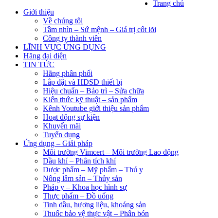
Trang chủ
Giới thiệu
Về chúng tôi
Tầm nhìn – Sứ mệnh – Giá trị cốt lõi
Công ty thành viên
LĨNH VỰC ỨNG DỤNG
Hãng đại diện
TIN TỨC
Hãng phân phối
Lắp đặt và HDSD thiết bị
Hiệu chuẩn – Bảo trì – Sửa chữa
Kiến thức kỹ thuật – sản phẩm
Kênh Youtube giới thiệu sản phẩm
Hoạt động sự kiện
Khuyến mãi
Tuyển dụng
Ứng dụng – Giải pháp
Môi trường Vimcert – Môi trường Lao động
Dầu khí – Phân tích khí
Dược phẩm – Mỹ phẩm – Thú y
Nông lâm sản – Thủy sản
Pháp y – Khoa học hình sự
Thực phẩm – Đồ uống
Tinh dầu, hương liệu, khoáng sản
Thuốc bảo vệ thực vật – Phân bón