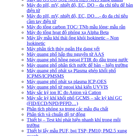
Máy đo pH, mV, nhiệt độ, EC, DO – đa chỉ tiêu để bàn
điện tử
Máy đo pH, mV, nhiệt độ, EC, DO…- đo đa chỉ tiêu
cầm tay điện tử
Máy đo tổng carbon TOC/ TNb mẫu lỏng; mẫu rắn
Máy đo tổng họat độ phóng xạ Alpha Beta
Máy lấy mẫu khí thải ống khói Isokinetic – Non
Isokinetic
Máy phân tích thủy ngân Hg dạng vết
Máy quang phổ hấp thu nguyên tử AAS
Máy quang phổ hồng ngoại FTIR đo dầu trong nước
Máy quang phổ phân tích nước để bàn – hiện trường
Máy quang phổ phát xạ Plasma ghép khối phổ
ICPMS/ICPMSMS
Máy quang phổ phát xạ plasma ICP-OES
Máy quang phổ tử ngoại khả kiến UVVIS
Máy sắc ký ion IC đo Anion và Cation
Máy sắc ký khí khối phổ GCMS – sắc ký khí GC
(FID/ECD/NPD/PFPD…)
Phân tích phóng xạ trong các mẫu địa chất
Phân tích và chuẩn độ tự động
Thiết bị – Test khí phát hiện nhanh khí trong môi
trường
Thiết bị lấy mẫu PUF, bụi TSP; PM10; PM2.5 xung