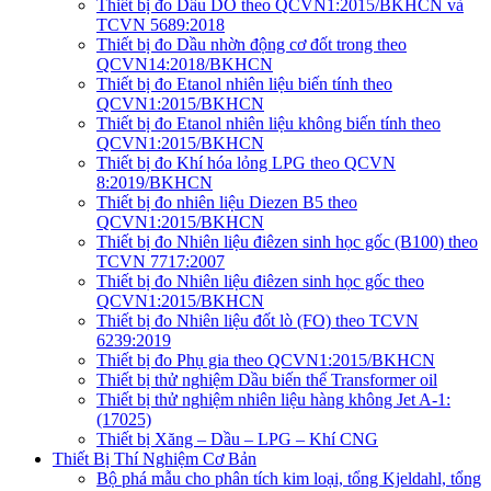
Thiết bị đo Dầu DO theo QCVN1:2015/BKHCN và
TCVN 5689:2018
Thiết bị đo Dầu nhờn động cơ đốt trong theo
QCVN14:2018/BKHCN
Thiết bị đo Etanol nhiên liệu biến tính theo
QCVN1:2015/BKHCN
Thiết bị đo Etanol nhiên liệu không biến tính theo
QCVN1:2015/BKHCN
Thiết bị đo Khí hóa lỏng LPG theo QCVN
8:2019/BKHCN
Thiết bị đo nhiên liệu Diezen B5 theo
QCVN1:2015/BKHCN
Thiết bị đo Nhiên liệu điêzen sinh học gốc (B100) theo
TCVN 7717:2007
Thiết bị đo Nhiên liệu điêzen sinh học gốc theo
QCVN1:2015/BKHCN
Thiết bị đo Nhiên liệu đốt lò (FO) theo TCVN
6239:2019
Thiết bị đo Phụ gia theo QCVN1:2015/BKHCN
Thiết bị thử nghiệm Dầu biến thế Transformer oil
Thiết bị thử nghiệm nhiên liệu hàng không Jet A-1:
(17025)
Thiết bị Xăng – Dầu – LPG – Khí CNG
Thiết Bị Thí Nghiệm Cơ Bản
Bộ phá mẫu cho phân tích kim loại, tổng Kjeldahl, tổng