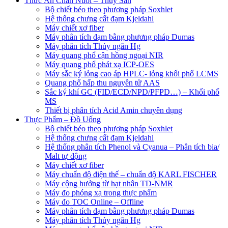
Thức Ăn Chăn Nuôi – Thuỷ Sản
Bộ chiết béo theo phương pháp Soxhlet
Hệ thống chưng cất đạm Kjeldahl
Máy chiết xơ fiber
Máy phân tích đạm bằng phương pháp Dumas
Máy phân tích Thủy ngân Hg
Máy quang phổ cận hồng ngoại NIR
Máy quang phổ phát xạ ICP-OES
Máy sắc ký lỏng cao áp HPLC- lỏng khối phổ LCMS
Quang phổ hấp thu nguyên tử AAS
Sắc ký khí GC (FID/ECD/NPD/PFPD…) – Khối phổ
MS
Thiết bị phân tích Acid Amin chuyên dụng
Thực Phẩm – Đồ Uống
Bộ chiết béo theo phương pháp Soxhlet
Hệ thống chưng cất đạm Kjeldahl
Hệ thống phân tích Phenol và Cyanua – Phân tích bia/
Malt tự động
Máy chiết xơ fiber
Máy chuẩn độ điện thế – chuẩn độ KARL FISCHER
Máy cộng hưởng từ hạt nhân TD-NMR
Máy đo phóng xạ trong thực phẩm
Máy đo TOC Online – Offline
Máy phân tích đạm bằng phương pháp Dumas
Máy phân tích Thủy ngân Hg