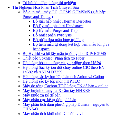
Tủ hút khí độc phòng thí nghiệm
Thí Nghiệm Hoá Phân Tích Chuyên Sâu
Bộ đưa mẫu máy GC; GCMS;GCMSMS (giải hấp;
Purge and Trap…)
Bộ giải hấp nhiệt Thermal Desorber
Bộ lấy mẫu pha hơi Headspace
Bộ lấy mẫu Purge and Trap
Bộ nhiệt phân Pyrolysis
Bộ phận đưa mẫu lỏng tự động
Bộ tiêm mẫu tự động kết hợp tiêm mẫu lỏng và
headspace
Bộ Hydrid và bộ lấy mẫu tự đồng cho ICP/ ICPMS
Chiết béo Soxhlet_ Phân tích xơ Fiber
Hệ thống hòa tan dòng chảy tự động theo USP4
Hệ thống Sắc ký ion đốt cháy online CIC theo EN
14582 và ASTM D7359
Hệ thống sắc ký ion IC phân tích Anion và Cation
Hệ thống sắc ký lớp mỏng HPTLC
Máy đo tổng Cacbon TOC/ tổng TN để bàn – online
Máy huỳnh quang tia X cầm tay HHXRF
Máy khúc xạ kế để bàn
Máy phân cực kế tự động để bàn
Máy phân tích đạm phương pháp Dumas – nguyên tố
CHNS-O
Máy phân tích khối phổ tỷ lệ đồng vị