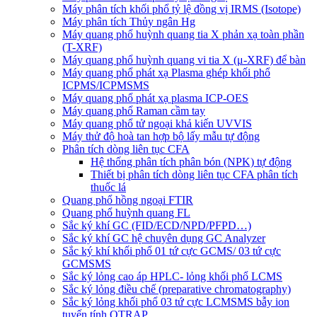
Máy phân tích khối phổ tỷ lệ đồng vị IRMS (Isotope)
Máy phân tích Thủy ngân Hg
Máy quang phổ huỳnh quang tia X phản xạ toàn phần
(T-XRF)
Máy quang phổ huỳnh quang vi tia X (μ-XRF) để bàn
Máy quang phổ phát xạ Plasma ghép khối phổ
ICPMS/ICPMSMS
Máy quang phổ phát xạ plasma ICP-OES
Máy quang phổ Raman cầm tay
Máy quang phổ tử ngoại khả kiến UVVIS
Máy thử độ hoà tan hợp bộ lấy mẫu tự động
Phân tích dòng liên tục CFA
Hệ thống phân tích phân bón (NPK) tự động
Thiết bị phân tích dòng liên tục CFA phân tích
thuốc lá
Quang phổ hồng ngoại FTIR
Quang phổ huỳnh quang FL
Sắc ký khí GC (FID/ECD/NPD/PFPD…)
Sắc ký khí GC hệ chuyên dụng GC Analyzer
Sắc ký khí khối phổ 01 tứ cực GCMS/ 03 tứ cực
GCMSMS
Sắc ký lỏng cao áp HPLC- lỏng khối phổ LCMS
Sắc ký lỏng điều chế (preparative chromatography)
Sắc ký lỏng khối phổ 03 tứ cực LCMSMS bẫy ion
tuyến tính QTRAP