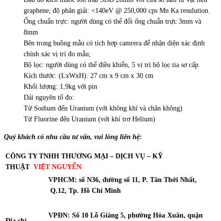
graphene; độ phân giải: <140eV @ 250,000 cps Mn Ka resulution.
Ống chuẩn trực: người dùng có thể đổi ống chuẩn trực 3mm và
8mm
Bên trong buồng mẫu có tích hợp camrera để nhận diện xác định
chính xác vị trí đo mẫu;
Bộ lọc: người dùng có thể điều khiển, 5 vị trí bộ lọc tia sơ cấp.
Kích thước: (LxWxH): 27 cm x 9 cm x 30 cm
Khối lượng: 1,9kg với pin
Dải nguyên tố đo:
Từ Sodium đến Uranium (với không khí và chân không)
Từ Fluorine đến Uranium (với khí trơ Helium)
Quý khách có nhu cầu tư
vấn
, vui lòng liên hệ:
CÔN
G TY TNHH THƯƠNG MẠI – DỊCH VỤ – KỸ
THUẬT
VIỆT
NGUYỄN
VPHCM: số N36, đường số 11, P. Tân Thới Nhất,
Q.12, Tp. Hồ Chí Minh
VPĐN: Số 10 Lỗ Giáng 5, phường Hòa Xuân, quận
Địa chỉ