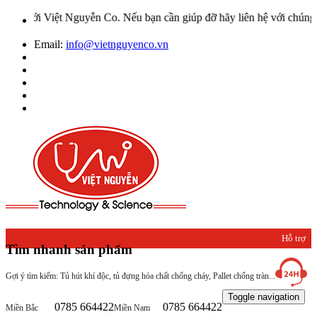
t Nguyễn Co. Nếu bạn cần giúp đỡ hãy liên hệ với chúng tôi qua Hot
Email:
info@vietnguyenco.vn
Hỗ trợ
Tìm nhanh sản phẩm
khách
Gợi ý tìm kiếm: Tủ hút khí độc, tủ đựng hóa chất chống cháy, Pallet chống tràn...
hàng
Toggle navigation
0785 664422
0785 664422
Miền Bắc
Miền Nam