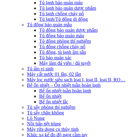
Tủ lạnh bảo quản máu
Tủ lạnh bảo quản dược phẩm
Tủ lạnh chống cháy nổ
Tủ lạnh/Tủ đông di động
Tủ đông bảo quản mẫu
Tủ đông bảo quản dược phẩm
Tủ đông bảo quản máu
Tủ đông phòng thí nghiệm
Tủ đông chống cháy nổ
Tủ đông, tủ lạnh âm sâu
Tủ bảo quản xác
Máy làm đá viên / đá tuyết
Tủ ấm vi sinh
Máy cất nước 01 lần, 02 lần
Máy lọc nước siêu sạch loại I, loại II, loại II, RO…
Bể ổn nhiệt – Ổn nhiệt tuần hoàn lạnh
Bể ổn nhiệt tuần hoàn lạnh
Bể ổn nhiệt
Bể ổn nhiệt lắc
Tủ sấy phòng thí nghiệm
Tủ sấy chân không
Lò Nung
Nồi hấp tiệt trùng
Máy rửa dụng cụ thủy tinh
Khúc xạ kế đo độ ngọt cầm tay