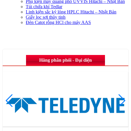
Phụ kiện máy quang phổ UVVIS Hitachi – Nhật Bản
Túi chứa khí Tedlar
Linh kiện sắc ký lỏng HPLC Hitachi – Nhật Bản
Giấy lọc sợi thủy tinh
Đèn Catot rỗng HCl cho máy AAS
Hãng phân phối - Đại diện