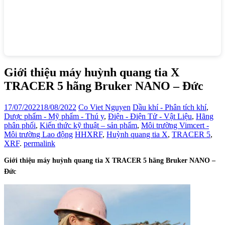
Giới thiệu máy huỳnh quang tia X
TRACER 5 hãng Bruker NANO – Đức
17/07/2022
18/08/2022
Co Viet Nguyen
Dầu khí - Phân tích khí
,
Dược phẩm - Mỹ phẩm - Thú y
,
Điện - Điện Tử - Vật Liệu
,
Hãng
phân phối
,
Kiến thức kỹ thuật – sản phẩm
,
Môi trường Vimcert -
Môi trường Lao động
HHXRF
,
Huỳnh quang tia X
,
TRACER 5
,
XRF
.
permalink
Giới thiệu máy huỳnh quang tia X TRACER 5 hãng Bruker NANO –
Đức