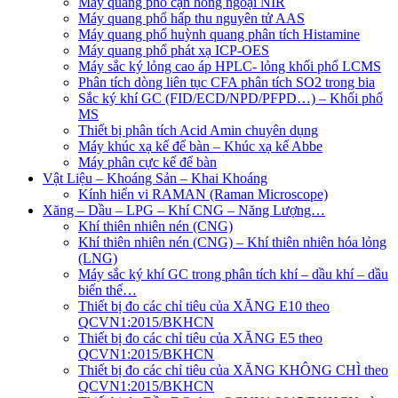
Máy quang phổ cận hồng ngoại NIR
Máy quang phổ hấp thu nguyên tử AAS
Máy quang phổ huỳnh quang phân tích Histamine
Máy quang phổ phát xạ ICP-OES
Máy sắc ký lỏng cao áp HPLC- lỏng khối phổ LCMS
Phân tích dòng liên tục CFA phân tích SO2 trong bia
Sắc ký khí GC (FID/ECD/NPD/PFPD…) – Khối phổ
MS
Thiết bị phân tích Acid Amin chuyên dụng
Máy khúc xạ kế để bàn – Khúc xạ kế Abbe
Máy phân cực kế để bàn
Vật Liệu – Khoáng Sản – Khai Khoáng
Kính hiển vi RAMAN (Raman Microscope)
Xăng – Dầu – LPG – Khí CNG – Năng Lượng…
Khí thiên nhiên nén (CNG)
Khí thiên nhiên nén (CNG) – Khí thiên nhiên hóa lỏng
(LNG)
Máy sắc ký khí GC trong phân tích khí – dầu khí – dầu
biến thế…
Thiết bị đo các chỉ tiêu của XĂNG E10 theo
QCVN1:2015/BKHCN
Thiết bị đo các chỉ tiêu của XĂNG E5 theo
QCVN1:2015/BKHCN
Thiết bị đo các chỉ tiêu của XĂNG KHÔNG CHÌ theo
QCVN1:2015/BKHCN