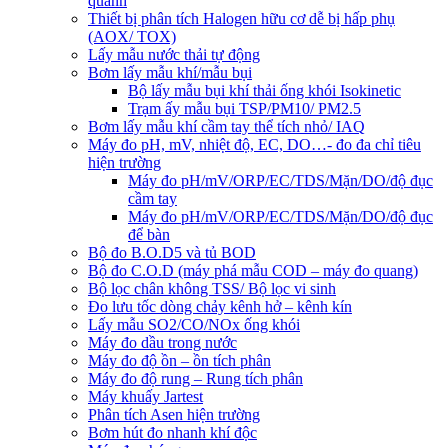
quanh
Thiết bị phân tích Halogen hữu cơ dễ bị hấp phụ
(AOX/ TOX)
Lấy mẫu nước thải tự động
Bơm lấy mẫu khí/mẫu bụi
Bộ lấy mẫu bụi khí thải ống khói Isokinetic
Trạm ấy mẫu bụi TSP/PM10/ PM2.5
Bơm lấy mẫu khí cầm tay thể tích nhỏ/ IAQ
Máy đo pH, mV, nhiệt độ, EC, DO…- đo đa chỉ tiêu
hiện trường
Máy đo pH/mV/ORP/EC/TDS/Mặn/DO/độ đục
cầm tay
Máy đo pH/mV/ORP/EC/TDS/Mặn/DO/độ đục
để bàn
Bộ đo B.O.D5 và tủ BOD
Bộ đo C.O.D (máy phá mẫu COD – máy đo quang)
Bộ lọc chân không TSS/ Bộ lọc vi sinh
Đo lưu tốc dòng chảy kênh hở – kênh kín
Lấy mẫu SO2/CO/NOx ống khói
Máy đo dầu trong nước
Máy đo độ ồn – ồn tích phân
Máy đo độ rung – Rung tích phân
Máy khuấy Jartest
Phân tích Asen hiện trường
Bơm hút đo nhanh khí độc