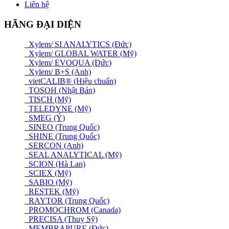
Liên hệ
HÃNG ĐẠI DIỆN
Xylem/ SI ANALYTICS (Đức)
Xylem/ GLOBAL WATER (Mỹ)
Xylem/ EVOQUA (Đức)
Xylem/ B+S (Anh)
vietCALIB® (Hiệu chuẩn)
TOSOH (Nhật Bản)
TISCH (Mỹ)
TELEDYNE (Mỹ)
SMEG (Ý)
SINEO (Trung Quốc)
SHINE (Trung Quốc)
SERCON (Anh)
SEAL ANALYTICAL (Mỹ)
SCION (Hà Lan)
SCIEX (Mỹ)
SABIO (Mỹ)
RESTEK (Mỹ)
RAYTOR (Trung Quốc)
PROMOCHROM (Canada)
PRECISA (Thuỵ Sỹ)
MEMBRAPURE (Đức)