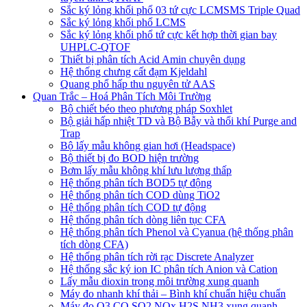
Sắc ký lỏng khối phổ 03 tứ cực LCMSMS Triple Quad
Sắc ký lỏng khối phổ LCMS
Sắc ký lỏng khối phổ tứ cực kết hợp thời gian bay
UHPLC-QTOF
Thiết bị phân tích Acid Amin chuyên dụng
Hệ thống chưng cất đạm Kjeldahl
Quang phổ hấp thu nguyên tử AAS
Quan Trắc – Hoá Phân Tích Môi Trường
Bộ chiết béo theo phương pháp Soxhlet
Bộ giải hấp nhiệt TD và Bộ Bẫy và thổi khí Purge and
Trap
Bộ lấy mẫu không gian hơi (Headspace)
Bộ thiết bị đo BOD hiện trường
Bơm lấy mẫu không khí lưu lượng thấp
Hệ thống phân tích BOD5 tự động
Hệ thống phân tích COD dùng TiO2
Hệ thống phân tích COD tự động
Hệ thống phân tích dòng liên tục CFA
Hệ thống phân tích Phenol và Cyanua (hệ thống phân
tích dòng CFA)
Hệ thống phân tích rời rạc Discrete Analyzer
Hệ thống sắc ký ion IC phân tích Anion và Cation
Lấy mẫu dioxin trong môi trường xung quanh
Máy đo nhanh khí thải – Bình khí chuẩn hiệu chuẩn
Máy đo O3 CO SO2 NOx H2S NH3 xung quanh