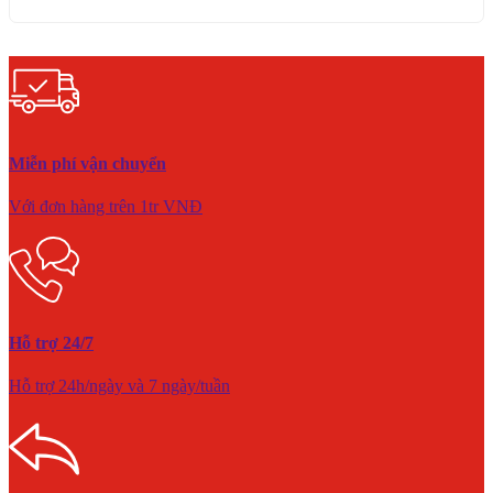
Miễn phí vận chuyển
Với đơn hàng trên 1tr VNĐ
Hỗ trợ 24/7
Hỗ trợ 24h/ngày và 7 ngày/tuần