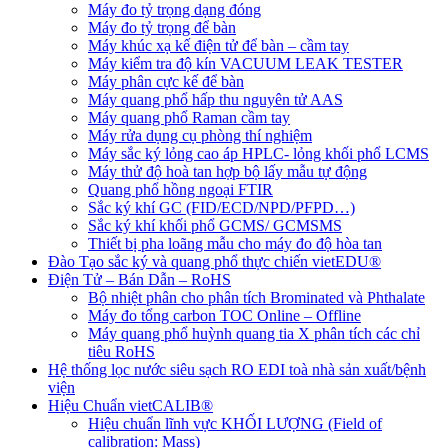
Máy đo tỷ trọng dạng đóng
Máy đo tỷ trọng để bàn
Máy khúc xạ kế điện tử để bàn – cầm tay
Máy kiểm tra độ kín VACUUM LEAK TESTER
Máy phân cực kế để bàn
Máy quang phổ hấp thu nguyên tử AAS
Máy quang phổ Raman cầm tay
Máy rửa dụng cụ phòng thí nghiệm
Máy sắc ký lỏng cao áp HPLC- lỏng khối phổ LCMS
Máy thử độ hoà tan hợp bộ lấy mẫu tự động
Quang phổ hồng ngoại FTIR
Sắc ký khí GC (FID/ECD/NPD/PFPD…)
Sắc ký khí khối phổ GCMS/ GCMSMS
Thiết bị pha loãng mẫu cho máy đo độ hòa tan
Đào Tạo sắc ký và quang phổ thực chiến vietEDU®
Điện Tử – Bán Dẫn – RoHS
Bộ nhiệt phân cho phân tích Brominated và Phthalate
Máy đo tổng carbon TOC Online – Offline
Máy quang phổ huỳnh quang tia X phân tích các chỉ
tiêu RoHS
Hệ thống lọc nước siêu sạch RO EDI​​ toà nhà sản xuất/bệnh
viện
Hiệu Chuẩn vietCALIB®
Hiệu chuẩn lĩnh vực KHỐI LƯỢNG (Field of
calibration: Mass)