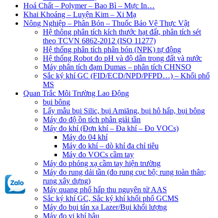
Hoá Chất – Polymer – Bao Bì – Mực In…
Khai Khoáng – Luyện Kim – Xi Mạ
Nông Nghiệp – Phân Bón – Thuốc Bảo Vệ Thực Vật
Hệ thông phân tích kích thước hạt đất, phân tích sét
theo TCVN 6862-2012 (ISO 11277)
Hệ thống phân tích phân bón (NPK) tự động
Hệ thống Robot đo pH và độ dẫn trong đất và nước
Máy phân tích đạm Dumas – phân tích CHNSO
Sắc ký khí GC (FID/ECD/NPD/PFPD…) – Khối phổ
MS
Quan Trắc Môi Trường Lao Động
bụi bông
Lấy mẫu bụi Silic, bụi Amiăng, bụi hô hấp, bụi bông
Máy đo độ ồn tích phân giải tần
Máy đo khí (Đơn khí – Đa khí – Đo VOCs)
Máy đo 04 khí
Máy đo khí – dò khí đa chỉ tiêu
Máy đo VOCs cầm tay
Máy đo phóng xạ cầm tay hiện trường
Máy đo rung dải tần (đo rung cục bộ; rung toàn thân;
rung xây dựng)
Máy quang phổ hấp thu nguyên tử AAS
Sắc ký khí GC, Sắc ký khí khối phổ GCMS
Máy đo bụi tán xạ Lazer/Bụi khối lượng
Máy đo vi khí hậu