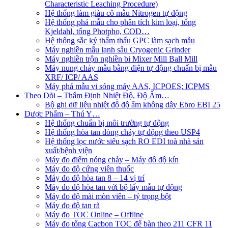
Characteristic Leaching Procedure)
Hệ thống làm giàu cô mẫu Nitrogen tự động
Hệ thống phá mẫu cho phân tích kim loại, tổng
Kjeldahl, tổng Photpho, COD…
Hệ thống sắc ký thẩm thấu GPC làm sạch mẫu
Máy nghiền mẫu lạnh sâu Cryogenic Grinder
Máy nghiền trộn nghiền bi Mixer Mill Ball Mill
Máy nung chảy mẫu bằng điện tự động chuẩn bị mẫu
XRF/ ICP/ AAS
Máy phá mẫu vi sóng máy AAS, ICPOES; ICPMS
Theo Dõi – Thẩm Định Nhiệt Độ, Độ Ẩm…
Bộ ghi dữ liệu nhiệt độ độ ẩm không dây Ebro EBI 25
Dược Phẩm – Thú Y…
Hệ thống chuẩn bị môi trường tự động
Hệ thống hòa tan dòng chảy tự động theo USP4
Hệ thống lọc nước siêu sạch RO EDI​​ toà nhà sản
xuất/bệnh viện
Máy đo điểm nóng chảy – Máy đô độ kín
Máy đo độ cứng viên thuốc
Máy đo độ hòa tan 8 – 14 vị trí
Máy đo độ hòa tan với bộ lấy mẫu tự động
Máy đo độ mài mòn viên – tỷ trọng bột
Máy đo độ tan rã
Máy đo TOC Online – Offline
Máy đo tổng Cacbon TOC để bàn theo 211 CFR 11