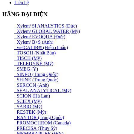
Liên hệ
HÃNG ĐẠI DIỆN
Xylem/ SI ANALYTICS (Đức)
Xylem/ GLOBAL WATER (Mỹ)
Xylem/ EVOQUA (Đức)
Xylem/ B+S (Anh)
vietCALIB® (Hiệu chuẩn)
TOSOH (Nhật Bản)
TISCH (Mỹ)
TELEDYNE (Mỹ)
SMEG (Ý)
SINEO (Trung Quốc)
SHINE (Trung Quốc)
SERCON (Anh)
SEAL ANALYTICAL (Mỹ)
SCION (Hà Lan)
SCIEX (Mỹ)
SABIO (Mỹ)
RESTEK (Mỹ)
RAYTOR (Trung Quốc)
PROMOCHROM (Canada)
PRECISA (Thuỵ Sỹ)
MEMBRAPURE (Đức)