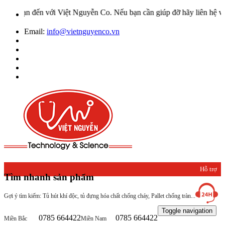
ến với Việt Nguyễn Co. Nếu bạn cần giúp đỡ hãy liên hệ với chúng t
Email:
info@vietnguyenco.vn
Hỗ trợ
Tìm nhanh sản phẩm
khách
Gợi ý tìm kiếm: Tủ hút khí độc, tủ đựng hóa chất chống cháy, Pallet chống tràn...
hàng
Toggle navigation
0785 664422
0785 664422
Miền Bắc
Miền Nam