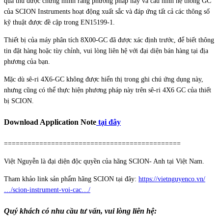
quả thu được chứng minh rằng phương pháp này và cấu hình hệ thống GC
của SCION Instruments hoạt động xuất sắc và đáp ứng tất cả các thông số
kỹ thuật được đề cập trong EN15199-1.
Thiết bị của máy phân tích 8X00-GC đã được xác định trước, để biết thông
tin đặt hàng hoặc tùy chỉnh, vui lòng liên hệ với đại diện bán hàng tại địa
phương của bạn.
Mặc dù sê-ri 4X6-GC không được hiển thị trong ghi chú ứng dụng này,
nhưng cũng có thể thực hiện phương pháp này trên sê-ri 4X6 GC của thiết
bị SCION.
Download Application Note
tại đây
=============================================
Việt Nguyễn là đại diện độc quyền của hãng SCION- Anh tại Việt Nam.
Tham khảo link sản phẩm hãng SCION tại đây:
https://vietnguyenco.vn/
…/scion-instrument-voi-cac…/
Quý khách có nhu cầu tư vấn, vui lòng liên hệ: