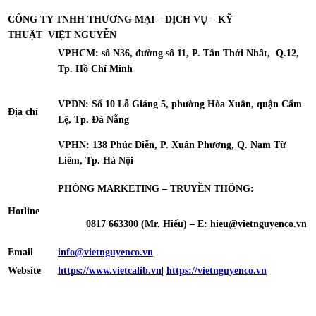
CÔNG TY TNHH THƯƠNG MẠI – DỊCH VỤ – KỸ
THUẬT
VIỆT NGUYỄN
VPHCM: số N36, đường số 11, P. Tân Thới Nhất, Q.12,
Tp. Hồ Chí Minh
VPĐN: Số 10 Lỗ Giáng 5, phường Hòa Xuân, quận Cẩm
Địa chỉ
Lệ, Tp. Đà Nẵng
VPHN: 138 Phúc Diễn, P. Xuân Phương, Q. Nam Từ
Liêm, Tp. Hà Nội
PHÒNG MARKETING – TRUYỀN THÔNG:
Hotline
0817 663300 (Mr. Hiếu) – E:
hieu@vietnguyenco.vn
Email
info@vietnguyenco.vn
Website
https://www.vietcalib.vn
|
https://vietnguyenco.vn