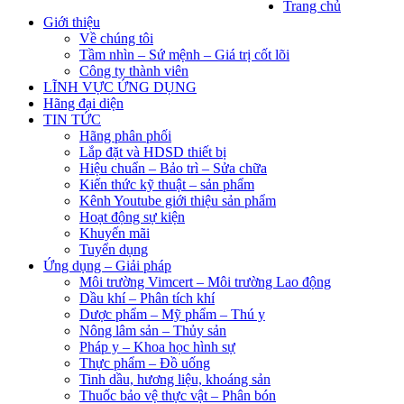
Trang chủ
Giới thiệu
Về chúng tôi
Tầm nhìn – Sứ mệnh – Giá trị cốt lõi
Công ty thành viên
LĨNH VỰC ỨNG DỤNG
Hãng đại diện
TIN TỨC
Hãng phân phối
Lắp đặt và HDSD thiết bị
Hiệu chuẩn – Bảo trì – Sửa chữa
Kiến thức kỹ thuật – sản phẩm
Kênh Youtube giới thiệu sản phẩm
Hoạt động sự kiện
Khuyến mãi
Tuyển dụng
Ứng dụng – Giải pháp
Môi trường Vimcert – Môi trường Lao động
Dầu khí – Phân tích khí
Dược phẩm – Mỹ phẩm – Thú y
Nông lâm sản – Thủy sản
Pháp y – Khoa học hình sự
Thực phẩm – Đồ uống
Tinh dầu, hương liệu, khoáng sản
Thuốc bảo vệ thực vật – Phân bón