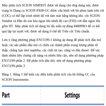
Máy phân tích SCION SIMDIST được sử dụng cho ứng dụng này, được
trang bị Dụng cụ SCION 8X00-GC được cấu hình với bộ phun lạnh trên cột
(COC) có thể lập trình nhiệt độ với làm mát bằng không khí, cột SCION-
Simdist và Đầu dò ion hóa ngọn lửa nhiệt độ cao (FID) với đầu ngọn lửa
gốm HT. Máy phân tích sử dụng bộ lấy mẫu tự động 8400PRO để có kết
quả lặp lại tuyệt vời, được sử dụng ở chế độ Trên cột Tiêu chuẩn.
Lưu ý rằng phương pháp EN15199-1 không áp dụng để phân tích dầu mỏ
hoặc các sản phẩm dầu mỏ có chứa các thành phần trọng lượng phân tử
thấp, chẳng hạn như naphtha, các chất tái tạo, xăng và dầu diesel. Để xác
định nhiên liệu chưng cất nặng và nhiên liệu cặn, nên sử dụng phương pháp
EN15199-phần 2. Để phân tích dầu thô, nên sử dụng phương pháp
EN15199-phần 3.
Bảng 1. Bảng 1 thể hiện các điều kiện phân tích của hệ thống GC của
SCION Instruments.