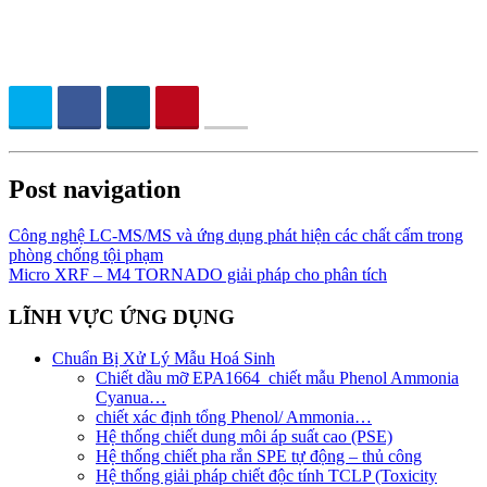
Post navigation
Công nghệ LC-MS/MS và ứng dụng phát hiện các chất cấm trong
phòng chống tội phạm
Micro XRF – M4 TORNADO giải pháp cho phân tích
LĨNH VỰC ỨNG DỤNG
Chuẩn Bị Xử Lý Mẫu Hoá Sinh
Chiết dầu mỡ EPA1664_chiết mẫu Phenol Ammonia
Cyanua…
chiết xác định tổng Phenol/ Ammonia…
Hệ thống chiết dung môi áp suất cao (PSE)
Hệ thống chiết pha rắn SPE tự động – thủ công
Hệ thống giải pháp chiết độc tính TCLP (Toxicity