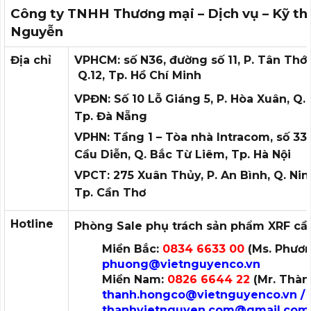
Công ty TNHH Thương mại – Dịch vụ – Kỹ th
Nguyễn
Địa chỉ
VPHCM: số N36, đường số 11, P. Tân Thới
Q.12, Tp. Hồ Chí Minh
VPĐN: Số 10 Lỗ Giáng 5, P. Hòa Xuân, Q.
Tp. Đà Nẵng
VPHN: Tầng 1 – Tòa nhà Intracom, số 3
Cầu Diễn, Q. Bắc Từ Liêm, Tp. Hà Nội
VPCT: 275 Xuân Thủy, P. An Bình, Q. Nin
Tp. Cần Thơ
Hotline
Phòng Sale phụ trách sản phẩm XRF cầ
Miền Bắc:
0834 6633 00
(Ms. Phương
phuong
@vietnguyenco.vn
Miền Nam:
0826 6644 22
(Mr. Thành
thanh.hongco
@vietnguyenco.vn /
thanhvietnguyen.com@gmail.com