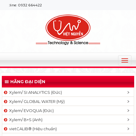
 664422
T
o
g
HÃNG ĐẠI DIỆN
g
l
Xylem/ SI ANALYTICS (Đức)
e
Xylem/ GLOBAL WATER (Mỹ)
n
a
Xylem/ EVOQUA (Đức)
v
Xylem/ B+S (Anh)
i
g
vietCALIB® (Hiệu chuẩn)
a