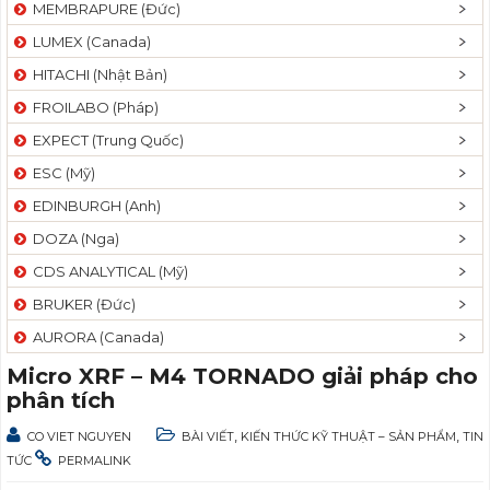
MEMBRAPURE (Đức)
LUMEX (Canada)
HITACHI (Nhật Bản)
FROILABO (Pháp)
EXPECT (Trung Quốc)
ESC (Mỹ)
EDINBURGH (Anh)
DOZA (Nga)
CDS ANALYTICAL (Mỹ)
BRUKER (Đức)
AURORA (Canada)
Micro XRF – M4 TORNADO giải pháp cho
phân tích
,
,
CO VIET NGUYEN
BÀI VIẾT
KIẾN THỨC KỸ THUẬT – SẢN PHẨM
TIN
TỨC
PERMALINK