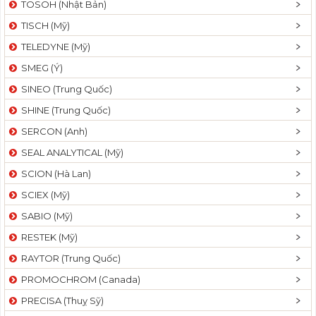
TOSOH (Nhật Bản)
t
TISCH (Mỹ)
i
o
TELEDYNE (Mỹ)
n
SMEG (Ý)
SINEO (Trung Quốc)
SHINE (Trung Quốc)
SERCON (Anh)
SEAL ANALYTICAL (Mỹ)
SCION (Hà Lan)
SCIEX (Mỹ)
SABIO (Mỹ)
RESTEK (Mỹ)
RAYTOR (Trung Quốc)
PROMOCHROM (Canada)
PRECISA (Thuỵ Sỹ)