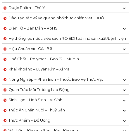
Dược Phẩm – Thú Y…
Đào Tạo sắc ký và quang phổ thực chiến vietEDU®
Điện Tử – Bán Dẫn – RoHS
Hệ thống lọc nước siêu sạch RO EDI​​ toà nhà sản xuất/bệnh viện
Hiệu Chuẩn vietCALIB®
Hoá Chất – Polymer – Bao Bì – Mực In…
Khai Khoáng – Luyện Kim – Xi Mạ
Nông Nghiệp – Phân Bón – Thuốc Bảo Vệ Thực Vật
Quan Trắc Môi Trường Lao Động
Sinh Học – Hoá Sinh – Vi Sinh
Thức Ăn Chăn Nuôi – Thuỷ Sản
Thực Phẩm – Đồ Uống
Vật Liệu – Khoáng Sản – Khai Khoáng