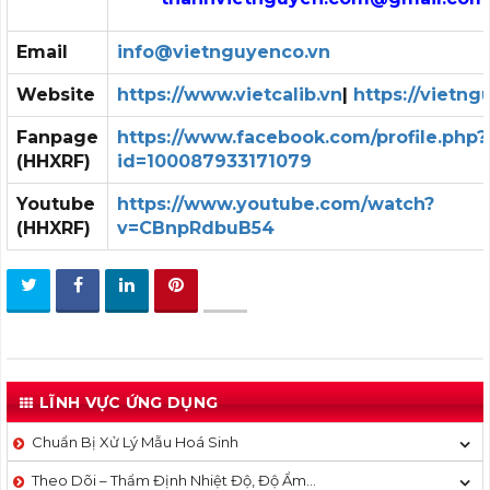
Email
info@vietnguyenco.vn
Website
https://www.vietcalib.vn
|
https://vietng
Fanpage
https://www.facebook.com/profile.php?
(HHXRF)
id=100087933171079
Youtube
https://www.youtube.com/watch?
(HHXRF)
v=CBnpRdbuB54
LĨNH VỰC ỨNG DỤNG
Chuẩn Bị Xử Lý Mẫu Hoá Sinh
Theo Dõi – Thẩm Định Nhiệt Độ, Độ Ẩm…