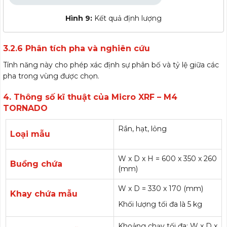
Hình 9:
Kết quả định lượng
3.2.6 Phân tích pha và nghiên cứu
Tính năng này cho phép xác định sự phân bố và tỷ lệ giữa các
pha trong vùng được chọn.
4. Thông số kĩ thuật của Micro XRF – M4
TORNADO
Rắn, hạt, lỏng
Loại mẫu
W x D x H = 600 x 350 x 260
Buồng chứa
(mm)
W x D = 330 x 170 (mm)
Khay chứa mẫu
Khối lượng tối đa là 5 kg
Khoảng chạy tối đa: W x D x