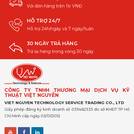
Với đơn hàng trên 1tr VNĐ
HỖ TRỢ 24/7
Hỗ trợ 24h/ngày và 7 ngày/tuần
30 NGÀY TRẢ HÀNG
Trả lại hàng trong vòng 30 ngày
CÔNG TY TNHH THƯƠNG MẠI DỊCH VỤ KỸ
THUẬT VIỆT NGUYỄN
VIET NGUYEN TECHNOLOGY SERVICE TRADING CO., LTD
Giấy phép đăng ký kinh doanh số 0311462335 do sở KHĐT TP Hồ
Chí Minh cấp ngày 03/01/2012