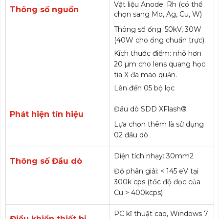
Vật liệu Anode: Rh (có thể
Thông số nguồn
chọn sang Mo, Ag, Cu, W)
Thông số ống: 50kV, 30W
(40W cho ống chuẩn trực)
Kích thước điểm: nhỏ hơn
20 µm cho lens quang học
tia X đa mao quản.
Lên đến 05 bộ lọc
Đầu dò SDD XFlash®
Phát hiện tín hiệu
Lựa chọn thêm là sử dụng
02 đầu dò
Diện tích nhạy: 30mm2
Thông số Đầu dò
Độ phân giải: < 145 eV tại
300k cps (tốc độ đọc của
Cu > 400kcps)
PC kĩ thuật cao, Windows 7
Điều khiển thiết bị