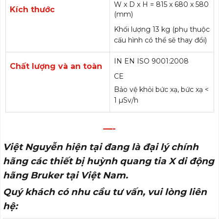
W x D x H = 815 x 680 x 580
Kích thước
(mm)
Khối lượng 13 kg (phụ thuộc
cấu hình có thể sẽ thay đổi)
IN EN ISO 9001:2008
Chất lượng và an toàn
CE
Bảo vệ khỏi bức xạ, bức xạ <
1 µSv/h
—-
Việt Nguyễn hiện tại đang là đại lý chính
hãng các thiết bị huỳnh quang tia X di động
hãng Bruker tại Việt Nam.
Quý khách có nhu cầu tư vấn, vui lòng liên
hệ: