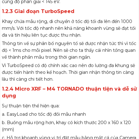
cùng độ phân giải < 145 eV.
1.2.3 Giai đoạn TurboSpeed
Khay chứa mẫu rộng, di chuyển ở tốc độ tối đa lên đến 1000
mm/s. Với tốc độ nhanh nên khả năng khoanh vùng sẽ đạt tối
đa và tín hiệu liên tục được thu nhận.
Thông tin về sự phân bố nguyên tố sẽ được nhận tức thì vì tốc
độ < 1ms cho mỗi pixel. Nên sẽ cho ta thấy cái nhìn tổng quan
về thành phần mẫu trong thời gian ngắn.
Vì TurboSpeed có độ chính xác cao nên đo lường đa khung sẽ
được tiến hành theo kế hoạch. Thời gian nhận thông tin càng
lâu thì càng chi tiết hơn.
1.2.4 Micro XRF – M4 TORNADO thuận tiện và dễ sử
dụng
Sự thuận tiện thể hiện qua:
a. EasyLoad cho tốc độ đổi mẫu nhanh
b. Buồng mẫu rộng hơn, khay có kích thước 200 x 160 x 120
(mm)
c. Hỗ trợ khoanh vùng vị trí đặt mẫu bằng mắt cá của Camera