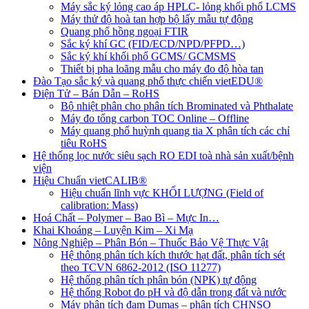
Máy sắc ký lỏng cao áp HPLC- lỏng khối phổ LCMS
Máy thử độ hoà tan hợp bộ lấy mẫu tự động
Quang phổ hồng ngoại FTIR
Sắc ký khí GC (FID/ECD/NPD/PFPD…)
Sắc ký khí khối phổ GCMS/ GCMSMS
Thiết bị pha loãng mẫu cho máy đo độ hòa tan
Đào Tạo sắc ký và quang phổ thực chiến vietEDU®
Điện Tử – Bán Dẫn – RoHS
Bộ nhiệt phân cho phân tích Brominated và Phthalate
Máy đo tổng carbon TOC Online – Offline
Máy quang phổ huỳnh quang tia X phân tích các chỉ
tiêu RoHS
Hệ thống lọc nước siêu sạch RO EDI​​ toà nhà sản xuất/bệnh
viện
Hiệu Chuẩn vietCALIB®
Hiệu chuẩn lĩnh vực KHỐI LƯỢNG (Field of
calibration: Mass)
Hoá Chất – Polymer – Bao Bì – Mực In…
Khai Khoáng – Luyện Kim – Xi Mạ
Nông Nghiệp – Phân Bón – Thuốc Bảo Vệ Thực Vật
Hệ thông phân tích kích thước hạt đất, phân tích sét
theo TCVN 6862-2012 (ISO 11277)
Hệ thống phân tích phân bón (NPK) tự động
Hệ thống Robot đo pH và độ dẫn trong đất và nước
Máy phân tích đạm Dumas – phân tích CHNSO