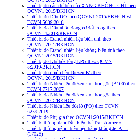
Thiết bị đo các chỉ tiêu của XĂNG KHÔNG CHÌ theo
QCVN1:2015/BKHCN
Thiết bị đo Dầu DO theo QCVN1:2015/BKHCN và
TCVN 5689:2018
Thiết bị đo Dầu nhờn động cơ đốt trong theo
QCVN14:2018/BKHCN
Thiết bị đo Etanol nhiên liệu biến tính theo
QCVN1:2015/BKHCN
Thiết bị đo Etanol nhiên liệu không biến tính theo
QCVN1:2015/BKHCN
Thiết bị đo Khí hóa lỏng LPG theo QCVN
8:2019/BKHCN
Thiết bị đo nhiên liệu Diezen B5 theo
QCVN1:2015/BKHCN
Thiết bị đo Nhiên liệu điêzen sinh học gốc (B100) theo
TCVN 7717:2007
Thiết bị đo Nhiên liệu điêzen sinh học gốc theo
QCVN1:2015/BKHCN
Thiết bị đo Nhiên liệu đốt lò (FO) theo TCVN
6239:2019
Thiết bị đo Phụ gia theo QCVN1:2015/BKHCN
Thiết bị thử nghiệm Dầu biến thế Transformer oil
Thiết bị thử nghiệm nhiên liệu hàng không Jet A-1:
(17025)