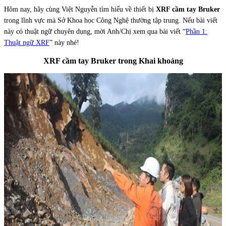
Hôm nay, hãy cùng Việt Nguyễn tìm hiểu về thiết bị
XRF cầm tay Bruker
trong lĩnh vực mà Sở Khoa học Công Nghệ thường tập trung. Nếu bài viết
này có thuật ngữ chuyên dụng, mời Anh/Chị xem qua bài viết “
Phần 1:
Thuật ngữ XRF
” này nhé!
XRF cầm tay Bruker trong Khai khoáng