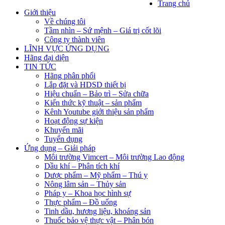
Trang chủ
Giới thiệu
Về chúng tôi
Tầm nhìn – Sứ mệnh – Giá trị cốt lõi
Công ty thành viên
LĨNH VỰC ỨNG DỤNG
Hãng đại diện
TIN TỨC
Hãng phân phối
Lắp đặt và HDSD thiết bị
Hiệu chuẩn – Bảo trì – Sửa chữa
Kiến thức kỹ thuật – sản phẩm
Kênh Youtube giới thiệu sản phẩm
Hoạt động sự kiện
Khuyến mãi
Tuyển dụng
Ứng dụng – Giải pháp
Môi trường Vimcert – Môi trường Lao động
Dầu khí – Phân tích khí
Dược phẩm – Mỹ phẩm – Thú y
Nông lâm sản – Thủy sản
Pháp y – Khoa học hình sự
Thực phẩm – Đồ uống
Tinh dầu, hương liệu, khoáng sản
Thuốc bảo vệ thực vật – Phân bón