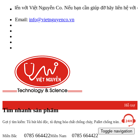
ệt Nguyễn Co. Nếu bạn cần giúp đỡ hãy liên hệ với chúng tôi qua Ho
Email:
info@vietnguyenco.vn
Hỗ trợ
Tìm nhanh sản phẩm
khách
Gợi ý tìm kiếm: Tủ hút khí độc, tủ đựng hóa chất chống cháy, Pallet chống tràn...
hàng
Toggle navigation
0785 664422
0785 664422
Miền Bắc
Miền Nam