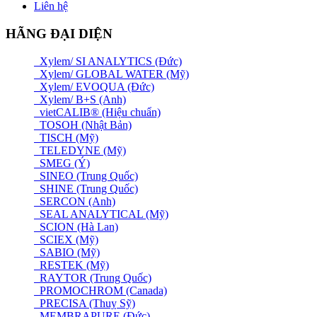
Liên hệ
HÃNG ĐẠI DIỆN
Xylem/ SI ANALYTICS (Đức)
Xylem/ GLOBAL WATER (Mỹ)
Xylem/ EVOQUA (Đức)
Xylem/ B+S (Anh)
vietCALIB® (Hiệu chuẩn)
TOSOH (Nhật Bản)
TISCH (Mỹ)
TELEDYNE (Mỹ)
SMEG (Ý)
SINEO (Trung Quốc)
SHINE (Trung Quốc)
SERCON (Anh)
SEAL ANALYTICAL (Mỹ)
SCION (Hà Lan)
SCIEX (Mỹ)
SABIO (Mỹ)
RESTEK (Mỹ)
RAYTOR (Trung Quốc)
PROMOCHROM (Canada)
PRECISA (Thuỵ Sỹ)
MEMBRAPURE (Đức)