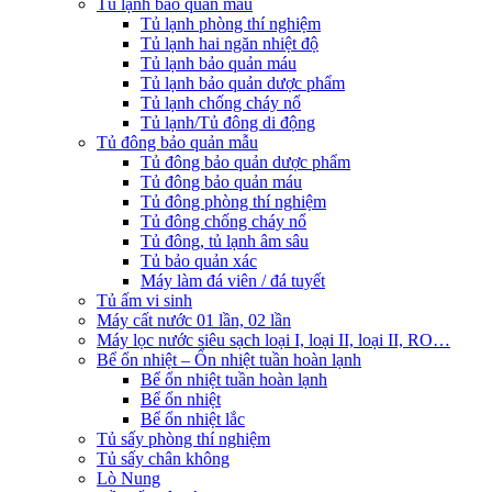
Tủ lạnh bảo quản mẫu
Tủ lạnh phòng thí nghiệm
Tủ lạnh hai ngăn nhiệt độ
Tủ lạnh bảo quản máu
Tủ lạnh bảo quản dược phẩm
Tủ lạnh chống cháy nổ
Tủ lạnh/Tủ đông di động
Tủ đông bảo quản mẫu
Tủ đông bảo quản dược phẩm
Tủ đông bảo quản máu
Tủ đông phòng thí nghiệm
Tủ đông chống cháy nổ
Tủ đông, tủ lạnh âm sâu
Tủ bảo quản xác
Máy làm đá viên / đá tuyết
Tủ ấm vi sinh
Máy cất nước 01 lần, 02 lần
Máy lọc nước siêu sạch loại I, loại II, loại II, RO…
Bể ổn nhiệt – Ổn nhiệt tuần hoàn lạnh
Bể ổn nhiệt tuần hoàn lạnh
Bể ổn nhiệt
Bể ổn nhiệt lắc
Tủ sấy phòng thí nghiệm
Tủ sấy chân không
Lò Nung