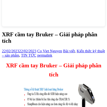
XRF cầm tay Bruker – Giải pháp phân
tích
22/02/2023
22/02/2023
Co Viet Nguyen
Bài viết
,
Kiến thức kỹ thuật
– sản phẩm
,
TIN TỨC
permalink
XRF cầm tay Bruker – Giải pháp phân
tích