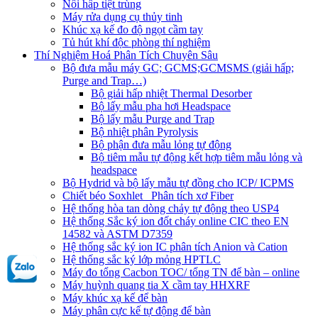
Nồi hấp tiệt trùng
Máy rửa dụng cụ thủy tinh
Khúc xạ kế đo độ ngọt cầm tay
Tủ hút khí độc phòng thí nghiệm
Thí Nghiệm Hoá Phân Tích Chuyên Sâu
Bộ đưa mẫu máy GC; GCMS;GCMSMS (giải hấp;
Purge and Trap…)
Bộ giải hấp nhiệt Thermal Desorber
Bộ lấy mẫu pha hơi Headspace
Bộ lấy mẫu Purge and Trap
Bộ nhiệt phân Pyrolysis
Bộ phận đưa mẫu lỏng tự động
Bộ tiêm mẫu tự động kết hợp tiêm mẫu lỏng và
headspace
Bộ Hydrid và bộ lấy mẫu tự đồng cho ICP/ ICPMS
Chiết béo Soxhlet_ Phân tích xơ Fiber
Hệ thống hòa tan dòng chảy tự động theo USP4
Hệ thống Sắc ký ion đốt cháy online CIC theo EN
14582 và ASTM D7359
Hệ thống sắc ký ion IC phân tích Anion và Cation
Hệ thống sắc ký lớp mỏng HPTLC
Máy đo tổng Cacbon TOC/ tổng TN để bàn – online
Máy huỳnh quang tia X cầm tay HHXRF
Máy khúc xạ kế để bàn
Máy phân cực kế tự động để bàn