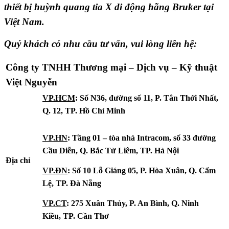
thiết bị huỳnh quang tia X di động hãng Bruker tại
Việt Nam.
Quý khách có nhu cầu tư vấn, vui lòng liên hệ:
Công ty TNHH Thương mại – Dịch vụ – Kỹ thuật
Việt Nguyễn
VP.HCM
: Số N36, đường số 11, P. Tân Thới Nhất,
Q. 12, TP. Hồ Chí Minh
VP.HN
: Tầng 01 – tòa nhà Intracom, số 33 đường
Cầu Diễn, Q. Bắc Từ Liêm, TP. Hà Nội
Địa chỉ
VP.ĐN
: Số 10 Lỗ Giáng 05, P. Hòa Xuân, Q. Cẩm
Lệ, TP. Đà Nẵng
VP.CT
: 275 Xuân Thủy, P. An Bình, Q. Ninh
Kiều, TP. Cần Thơ