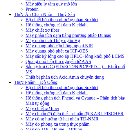
Máy siêu ly tâm quy mô lớn
Protein
Thức Ăn Chăn Nuôi – Thuỷ Sản
Bộ chiết béo theo phương pháp Soxhlet
Hệ thống chưng cất đạm Kjeldahl
Máy chiết xơ fiber
Máy phân tích đạm bằng phương pháp Dumas
Máy phân tích Thủy ngân Hg
Máy quang phổ cận hồng ngoại NIR
Máy quang phổ phát xạ ICP-OES
Máy sắc ký lỏng cao áp HPLC- lỏng khối phổ LCMS
Quang phổ hấp thu nguyên tử AAS
Sắc ký khí GC (FID/ECD/NPD/PFPD…) – Khối phổ
MS
Thiết bị phân tích Acid Amin chuyên dụng
Thực Phẩm – Đồ Uống
Bộ chiết béo theo phương pháp Soxhlet
Hệ thống chưng cất đạm Kjeldahl
Hệ thống phân tích Phenol và Cyanua – Phân tích bia/
Malt tự động
Máy chiết xơ fiber
Máy chuẩn độ điện thế – chuẩn độ KARL FISCHER
Máy cộng hưởng từ hạt nhân TD-NMR
Máy đo phóng xạ trong thực phẩm
Máy đo TOC Online – Offline