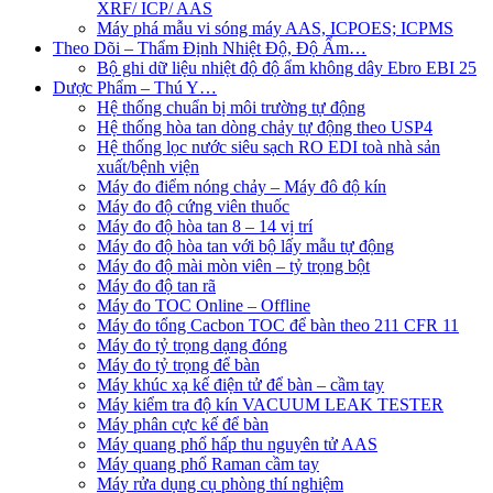
XRF/ ICP/ AAS
Máy phá mẫu vi sóng máy AAS, ICPOES; ICPMS
Theo Dõi – Thẩm Định Nhiệt Độ, Độ Ẩm…
Bộ ghi dữ liệu nhiệt độ độ ẩm không dây Ebro EBI 25
Dược Phẩm – Thú Y…
Hệ thống chuẩn bị môi trường tự động
Hệ thống hòa tan dòng chảy tự động theo USP4
Hệ thống lọc nước siêu sạch RO EDI​​ toà nhà sản
xuất/bệnh viện
Máy đo điểm nóng chảy – Máy đô độ kín
Máy đo độ cứng viên thuốc
Máy đo độ hòa tan 8 – 14 vị trí
Máy đo độ hòa tan với bộ lấy mẫu tự động
Máy đo độ mài mòn viên – tỷ trọng bột
Máy đo độ tan rã
Máy đo TOC Online – Offline
Máy đo tổng Cacbon TOC để bàn theo 211 CFR 11
Máy đo tỷ trọng dạng đóng
Máy đo tỷ trọng để bàn
Máy khúc xạ kế điện tử để bàn – cầm tay
Máy kiểm tra độ kín VACUUM LEAK TESTER
Máy phân cực kế để bàn
Máy quang phổ hấp thu nguyên tử AAS
Máy quang phổ Raman cầm tay
Máy rửa dụng cụ phòng thí nghiệm