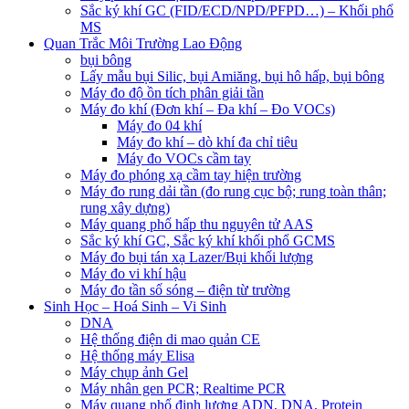
Sắc ký khí GC (FID/ECD/NPD/PFPD…) – Khối phổ
MS
Quan Trắc Môi Trường Lao Động
bụi bông
Lấy mẫu bụi Silic, bụi Amiăng, bụi hô hấp, bụi bông
Máy đo độ ồn tích phân giải tần
Máy đo khí (Đơn khí – Đa khí – Đo VOCs)
Máy đo 04 khí
Máy đo khí – dò khí đa chỉ tiêu
Máy đo VOCs cầm tay
Máy đo phóng xạ cầm tay hiện trường
Máy đo rung dải tần (đo rung cục bộ; rung toàn thân;
rung xây dựng)
Máy quang phổ hấp thu nguyên tử AAS
Sắc ký khí GC, Sắc ký khí khối phổ GCMS
Máy đo bụi tán xạ Lazer/Bụi khối lượng
Máy đo vi khí hậu
Máy đo tần số sóng – điện từ trường
Sinh Học – Hoá Sinh – Vi Sinh
DNA
Hệ thống điện di mao quản CE
Hệ thống máy Elisa
Máy chụp ảnh Gel
Máy nhân gen PCR; Realtime PCR
Máy quang phổ định lượng ADN, DNA, Protein