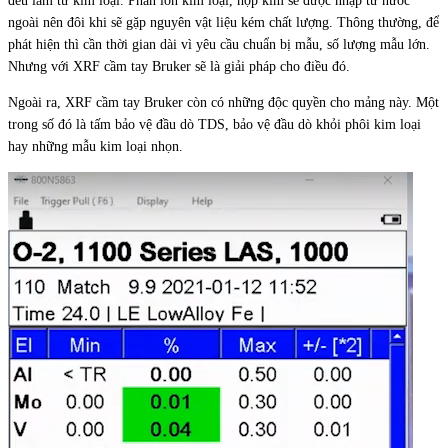
đều làm từ kim loại. Phần lớn kim loại, hợp kim sẽ được nhập từ nước
ngoài nên đôi khi sẽ gặp nguyên vật liệu kém chất lượng. Thông thường, để
phát hiện thì cần thời gian dài vì yêu cầu chuẩn bị mẫu, số lượng mẫu lớn.
Nhưng với XRF cầm tay Bruker sẽ là giải pháp cho điều đó.
Ngoài ra, XRF cầm tay Bruker còn có những độc quyền cho mảng này. Một
trong số đó là tấm bảo vệ đầu dò TDS, bảo vệ đầu dò khỏi phôi kim loại
hay những mẫu kim loại nhọn.