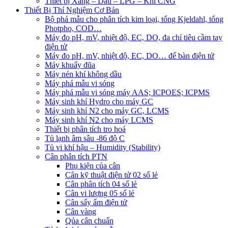
Thiết bị Xăng – Dầu – LPG – Khí CNG
Thiết Bị Thí Nghiệm Cơ Bản
Bộ phá mẫu cho phân tích kim loại, tổng Kjeldahl, tổng
Photpho, COD…
Máy đo pH, mV, nhiệt độ, EC, DO, đa chỉ tiêu cầm tay
điện tử
Máy đo pH, mV, nhiệt độ, EC, DO… để bàn điện tử
Máy khuấy đũa
Máy nén khí không dầu
Máy phá mẫu vi sóng
Máy phá mẫu vi sóng máy AAS; ICPOES; ICPMS
Máy sinh khí Hydro cho máy GC
Máy sinh khí N2 cho máy GC, LCMS
Máy sinh khí N2 cho máy LCMS
Thiết bị phân tích tro hoá
Tủ lạnh âm sâu -86 độ C
Tủ vi khí hậu – Humidity (Stability)
Cân phân tích PTN
Phụ kiện của cân
Cân kỹ thuật điện tử 02 số lẻ
Cân phân tích 04 số lẻ
Cân vi lượng 05 số lẻ
Cân sấy ẩm điện tử
Cân vàng
Qủa cân chuẩn