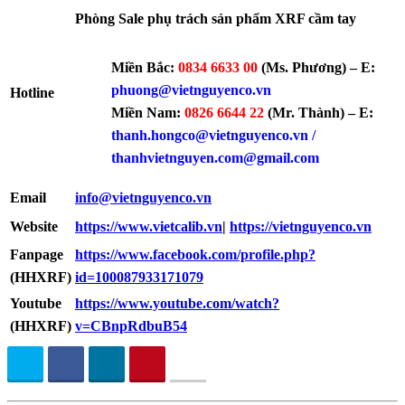
Phòng Sale phụ trách sản phẩm XRF cầm tay
Miền Bắc:
0834 6633 00
(Ms. Phương) – E:
phuong
@vietnguyenco.vn
Hotline
Miền Nam:
0826 6644 22
(Mr. Thành) – E:
thanh.hongco
@vietnguyenco.vn /
thanhvietnguyen.com@gmail.com
Email
info@vietnguyenco.vn
Website
https://www.vietcalib.vn
|
https://vietnguyenco.vn
Fanpage
https://www.facebook.com/profile.php?
(HHXRF)
id=100087933171079
Youtube
https://www.youtube.com/watch?
(HHXRF)
v=CBnpRdbuB54