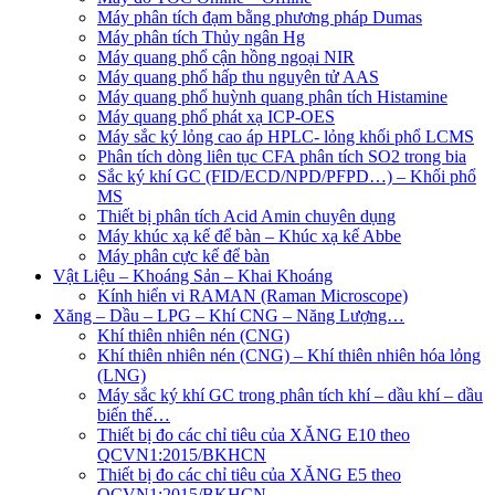
Máy phân tích đạm bằng phương pháp Dumas
Máy phân tích Thủy ngân Hg
Máy quang phổ cận hồng ngoại NIR
Máy quang phổ hấp thu nguyên tử AAS
Máy quang phổ huỳnh quang phân tích Histamine
Máy quang phổ phát xạ ICP-OES
Máy sắc ký lỏng cao áp HPLC- lỏng khối phổ LCMS
Phân tích dòng liên tục CFA phân tích SO2 trong bia
Sắc ký khí GC (FID/ECD/NPD/PFPD…) – Khối phổ
MS
Thiết bị phân tích Acid Amin chuyên dụng
Máy khúc xạ kế để bàn – Khúc xạ kế Abbe
Máy phân cực kế để bàn
Vật Liệu – Khoáng Sản – Khai Khoáng
Kính hiển vi RAMAN (Raman Microscope)
Xăng – Dầu – LPG – Khí CNG – Năng Lượng…
Khí thiên nhiên nén (CNG)
Khí thiên nhiên nén (CNG) – Khí thiên nhiên hóa lỏng
(LNG)
Máy sắc ký khí GC trong phân tích khí – dầu khí – dầu
biến thế…
Thiết bị đo các chỉ tiêu của XĂNG E10 theo
QCVN1:2015/BKHCN
Thiết bị đo các chỉ tiêu của XĂNG E5 theo
QCVN1:2015/BKHCN