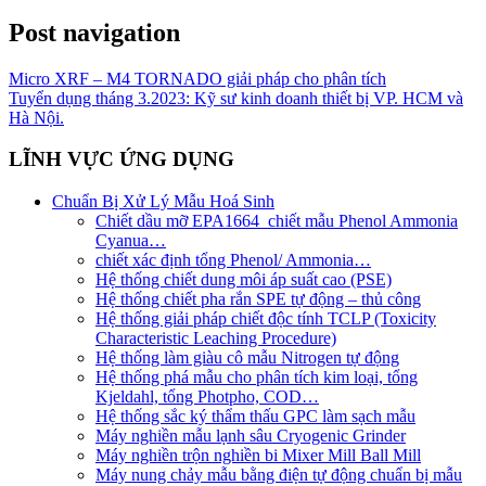
Post navigation
Micro XRF – M4 TORNADO giải pháp cho phân tích
Tuyển dụng tháng 3.2023: Kỹ sư kinh doanh thiết bị VP. HCM và
Hà Nội.
LĨNH VỰC ỨNG DỤNG
Chuẩn Bị Xử Lý Mẫu Hoá Sinh
Chiết dầu mỡ EPA1664_chiết mẫu Phenol Ammonia
Cyanua…
chiết xác định tổng Phenol/ Ammonia…
Hệ thống chiết dung môi áp suất cao (PSE)
Hệ thống chiết pha rắn SPE tự động – thủ công
Hệ thống giải pháp chiết độc tính TCLP (Toxicity
Characteristic Leaching Procedure)
Hệ thống làm giàu cô mẫu Nitrogen tự động
Hệ thống phá mẫu cho phân tích kim loại, tổng
Kjeldahl, tổng Photpho, COD…
Hệ thống sắc ký thẩm thấu GPC làm sạch mẫu
Máy nghiền mẫu lạnh sâu Cryogenic Grinder
Máy nghiền trộn nghiền bi Mixer Mill Ball Mill
Máy nung chảy mẫu bằng điện tự động chuẩn bị mẫu