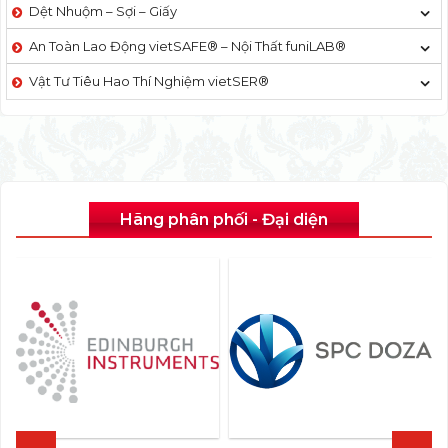
Dệt Nhuộm – Sợi – Giấy
An Toàn Lao Động vietSAFE® – Nội Thất funiLAB®
Vật Tư Tiêu Hao Thí Nghiệm vietSER®
Hãng phân phối - Đại diện