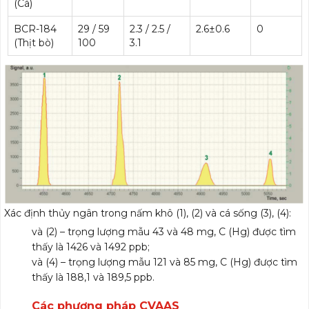
(Cá)
BCR-184
29 / 59
2.3 / 2.5 /
2.6±0.6
0
(Thịt bò)
100
3.1
Xác định thủy ngân trong nấm khô (1), (2) và cá sống (3), (4):
và (2) – trọng lượng mẫu 43 và 48 mg, C (Hg) được tìm
thấy là 1426 và 1492 ppb;
và (4) – trọng lượng mẫu 121 và 85 mg, C (Hg) được tìm
thấy là 188,1 và 189,5 ppb.
Các phương pháp CVAAS