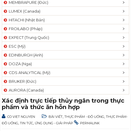
MEMBRAPURE (Đức)
LUMEX (Canada)
HITACHI (Nhật Bản)
FROILABO (Pháp)
EXPECT (Trung Quốc)
ESC (Mỹ)
EDINBURGH (Anh)
DOZA (Nga)
CDS ANALYTICAL (Mỹ)
BRUKER (Đức)
AURORA (Canada)
Xác định trực tiếp thủy ngân trong thực
phẩm và thức ăn hỗn hợp
,
,
CO VIET NGUYEN
BÀI VIẾT
THỰC PHẨM - ĐỒ UỐNG
THỰC PHẨM-
,
,
ĐỒ UỐNG
TIN TỨC
ỨNG DỤNG - GIẢI PHÁP
PERMALINK