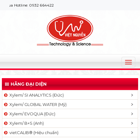
Hotline: 0932 664422
T
o
g
HÃNG ĐẠI DIỆN
g
l
Xylem/ SI ANALYTICS (Đức)
e
Xylem/ GLOBAL WATER (Mỹ)
n
a
Xylem/ EVOQUA (Đức)
v
Xylem/ B+S (Anh)
i
g
vietCALIB® (Hiệu chuẩn)
a