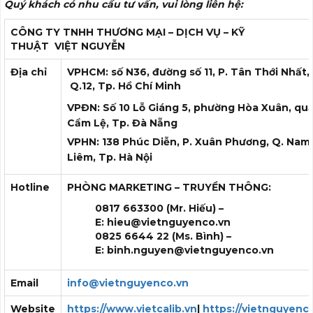
Quý khách có nhu cầu tư vấn, vui lòng liên hệ:
CÔNG TY TNHH THƯƠNG MẠI – DỊCH VỤ – KỸ
THUẬT
VIỆT NGUYỄN
Địa chỉ
VPHCM: số N36, đường số 11, P. Tân Thới Nhất,
Q.12, Tp. Hồ Chí Minh
VPĐN: Số 10 Lỗ Giáng 5, phường Hòa Xuân, qu
Cẩm Lệ, Tp. Đà Nẵng
VPHN: 138 Phúc Diễn, P. Xuân Phương, Q. Nam
Liêm, Tp. Hà Nội
Hotline
PHÒNG MARKETING – TRUYỀN THÔNG:
0817 663300 (Mr. Hiếu) –
E:
hieu@vietnguyenco.vn
0825 6644 22 (Ms. Bình) –
E:
binh.nguyen@vietnguyenco.vn
Email
info@vietnguyenco.vn
Website
https://www.vietcalib.vn
|
https://vietnguyenc