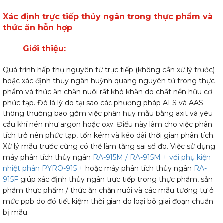
Xác định trực tiếp thủy ngân trong thực phẩm và
thức ăn hỗn hợp
Giới thiệu:
Quá trình hấp thụ nguyên tử trực tiếp (không cần xử lý trước)
hoặc xác định thủy ngân huỳnh quang nguyên tử trong thực
phẩm và thức ăn chăn nuôi rất khó khăn do chất nền hữu cơ
phức tạp. Đó là lý do tại sao các phương pháp AFS và AAS
thông thường bao gồm việc phân hủy mẫu bằng axit và yêu
cầu khí nén như argon hoặc oxy. Điều này làm cho việc phân
tích trở nên phức tạp, tốn kém và kéo dài thời gian phân tích.
Xử lý mẫu trước cũng có thể làm tăng sai số đo. Việc sử dụng
máy phân tích thủy ngân
RA-915M / RA-915M + với phụ kiện
nhiệt phân PYRO-915 +
hoặc máy phân tích thủy ngân
RA-
915F
giúp xác định thủy ngân trực tiếp trong thực phẩm, sản
phẩm thực phẩm / thức ăn chăn nuôi và các mẫu tương tự ở
mức ppb do đó tiết kiệm thời gian do loại bỏ giai đoạn chuẩn
bị mẫu.