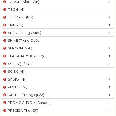
TOSOH (Nhật Bản)
t
TISCH (Mỹ)
i
o
TELEDYNE (Mỹ)
n
SMEG (Ý)
SINEO (Trung Quốc)
SHINE (Trung Quốc)
SERCON (Anh)
SEAL ANALYTICAL (Mỹ)
SCION (Hà Lan)
SCIEX (Mỹ)
SABIO (Mỹ)
RESTEK (Mỹ)
RAYTOR (Trung Quốc)
PROMOCHROM (Canada)
PRECISA (Thuỵ Sỹ)