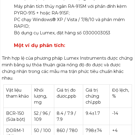
Máy phân tích thủy ngân RА-915М với phần đính kèm
PYRO-915 + hoặc RA-915F;
PC chạy Windows® ХР / Vista / 7/8/10 và phần mềm
RAPID;
Bộ dụng cụ Lumex, đặt hàng số 0300003053
Một ví dụ phân tích:
Tính hợp lệ của phương pháp Lumex Instruments được chứng
minh bằng sự thỏa thuận giữa nồng độ đo được và được
chứng nhận trong các mẫu ma trận phức tiêu chuẩn khác
nhau.
Vật liệu
Khối
Giá trị đo
Giá trị
Độ lệch,
tham khảo
lượng,
đươc,ppb
chứng
%
mg
chỉ,ppb
BCR-150
52 / 96 /
8.4 / 7.9 /
9.4±1.7
-14
(Sữa bột)
109
7.9
DORM-1
50 / 100
860 / 780
798±74
+4