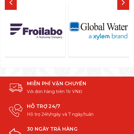
MIỄN PHÍ VẬN CHUYỂN
Với đơn hàng trên 1tr VNĐ
HỖ TRỢ 24/7
Hỗ trợ 24h/ngày và 7 ngày/tuần
30 NGÀY TRẢ HÀNG