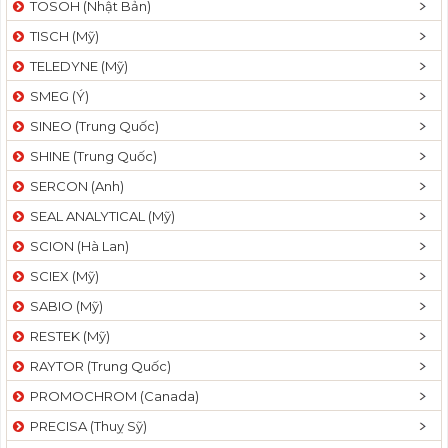
TOSOH (Nhật Bản)
t
TISCH (Mỹ)
i
o
TELEDYNE (Mỹ)
n
SMEG (Ý)
SINEO (Trung Quốc)
SHINE (Trung Quốc)
SERCON (Anh)
SEAL ANALYTICAL (Mỹ)
SCION (Hà Lan)
SCIEX (Mỹ)
SABIO (Mỹ)
RESTEK (Mỹ)
RAYTOR (Trung Quốc)
PROMOCHROM (Canada)
PRECISA (Thuỵ Sỹ)