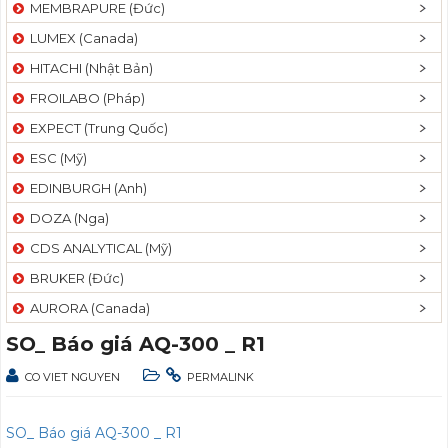
MEMBRAPURE (Đức)
LUMEX (Canada)
HITACHI (Nhật Bản)
FROILABO (Pháp)
EXPECT (Trung Quốc)
ESC (Mỹ)
EDINBURGH (Anh)
DOZA (Nga)
CDS ANALYTICAL (Mỹ)
BRUKER (Đức)
AURORA (Canada)
SO_ Báo giá AQ-300 _ R1
CO VIET NGUYEN
PERMALINK
SO_ Báo giá AQ-300 _ R1