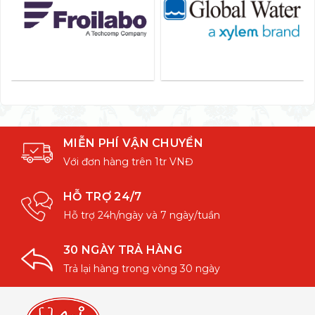
MIỄN PHÍ VẬN CHUYỂN
Với đơn hàng trên 1tr VNĐ
HỖ TRỢ 24/7
Hỗ trợ 24h/ngày và 7 ngày/tuần
30 NGÀY TRẢ HÀNG
Trả lại hàng trong vòng 30 ngày