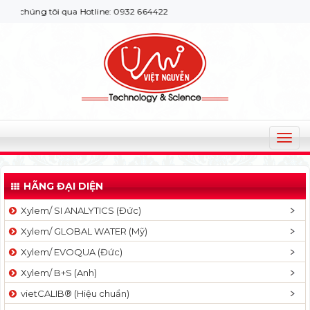
 chúng tôi qua Hotline: 0932 664422
T
o
g
HÃNG ĐẠI DIỆN
g
l
Xylem/ SI ANALYTICS (Đức)
e
Xylem/ GLOBAL WATER (Mỹ)
n
a
Xylem/ EVOQUA (Đức)
v
Xylem/ B+S (Anh)
i
g
vietCALIB® (Hiệu chuẩn)
a