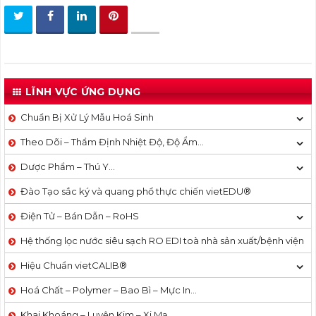
LĨNH VỰC ỨNG DỤNG
Chuẩn Bị Xử Lý Mẫu Hoá Sinh
Theo Dõi – Thẩm Định Nhiệt Độ, Độ Ẩm…
Dược Phẩm – Thú Y…
Đào Tạo sắc ký và quang phổ thực chiến vietEDU®
Điện Tử – Bán Dẫn – RoHS
Hệ thống lọc nước siêu sạch RO EDI​​ toà nhà sản xuất/bệnh viện
Hiệu Chuẩn vietCALIB®
Hoá Chất – Polymer – Bao Bì – Mực In…
Khai Khoáng – Luyện Kim – Xi Mạ