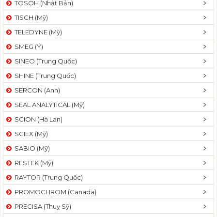
TOSOH (Nhật Bản)
t
TISCH (Mỹ)
i
o
TELEDYNE (Mỹ)
n
SMEG (Ý)
SINEO (Trung Quốc)
SHINE (Trung Quốc)
SERCON (Anh)
SEAL ANALYTICAL (Mỹ)
SCION (Hà Lan)
SCIEX (Mỹ)
SABIO (Mỹ)
RESTEK (Mỹ)
RAYTOR (Trung Quốc)
PROMOCHROM (Canada)
PRECISA (Thuỵ Sỹ)