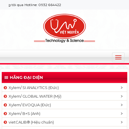
 tôi qua Hotline: 0932 664422
T
o
g
HÃNG ĐẠI DIỆN
g
l
Xylem/ SI ANALYTICS (Đức)
e
Xylem/ GLOBAL WATER (Mỹ)
n
a
Xylem/ EVOQUA (Đức)
v
Xylem/ B+S (Anh)
i
g
vietCALIB® (Hiệu chuẩn)
a