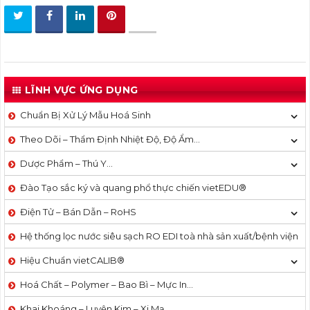
LĨNH VỰC ỨNG DỤNG
Chuẩn Bị Xử Lý Mẫu Hoá Sinh
Theo Dõi – Thẩm Định Nhiệt Độ, Độ Ẩm…
Dược Phẩm – Thú Y…
Đào Tạo sắc ký và quang phổ thực chiến vietEDU®
Điện Tử – Bán Dẫn – RoHS
Hệ thống lọc nước siêu sạch RO EDI​​ toà nhà sản xuất/bệnh viện
Hiệu Chuẩn vietCALIB®
Hoá Chất – Polymer – Bao Bì – Mực In…
Khai Khoáng – Luyện Kim – Xi Mạ