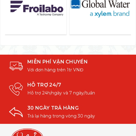
MIỄN PHÍ VẬN CHUYỂN
Với đơn hàng trên 1tr VNĐ
HỖ TRỢ 24/7
Hỗ trợ 24h/ngày và 7 ngày/tuần
30 NGÀY TRẢ HÀNG
Trả lại hàng trong vòng 30 ngày