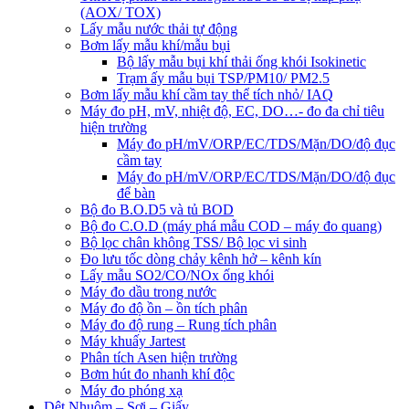
(AOX/ TOX)
Lấy mẫu nước thải tự động
Bơm lấy mẫu khí/mẫu bụi
Bộ lấy mẫu bụi khí thải ống khói Isokinetic
Trạm ấy mẫu bụi TSP/PM10/ PM2.5
Bơm lấy mẫu khí cầm tay thể tích nhỏ/ IAQ
Máy đo pH, mV, nhiệt độ, EC, DO…- đo đa chỉ tiêu
hiện trường
Máy đo pH/mV/ORP/EC/TDS/Mặn/DO/độ đục
cầm tay
Máy đo pH/mV/ORP/EC/TDS/Mặn/DO/độ đục
để bàn
Bộ đo B.O.D5 và tủ BOD
Bộ đo C.O.D (máy phá mẫu COD – máy đo quang)
Bộ lọc chân không TSS/ Bộ lọc vi sinh
Đo lưu tốc dòng chảy kênh hở – kênh kín
Lấy mẫu SO2/CO/NOx ống khói
Máy đo dầu trong nước
Máy đo độ ồn – ồn tích phân
Máy đo độ rung – Rung tích phân
Máy khuấy Jartest
Phân tích Asen hiện trường
Bơm hút đo nhanh khí độc
Máy đo phóng xạ
Dệt Nhuộm – Sợi – Giấy