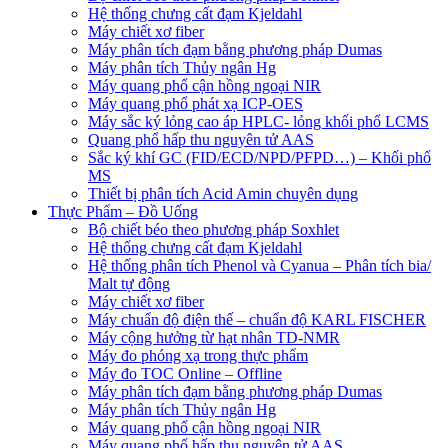
Hệ thống chưng cất đạm Kjeldahl
Máy chiết xơ fiber
Máy phân tích đạm bằng phương pháp Dumas
Máy phân tích Thủy ngân Hg
Máy quang phổ cận hồng ngoại NIR
Máy quang phổ phát xạ ICP-OES
Máy sắc ký lỏng cao áp HPLC- lỏng khối phổ LCMS
Quang phổ hấp thu nguyên tử AAS
Sắc ký khí GC (FID/ECD/NPD/PFPD…) – Khối phổ
MS
Thiết bị phân tích Acid Amin chuyên dụng
Thực Phẩm – Đồ Uống
Bộ chiết béo theo phương pháp Soxhlet
Hệ thống chưng cất đạm Kjeldahl
Hệ thống phân tích Phenol và Cyanua – Phân tích bia/
Malt tự động
Máy chiết xơ fiber
Máy chuẩn độ điện thế – chuẩn độ KARL FISCHER
Máy cộng hưởng từ hạt nhân TD-NMR
Máy đo phóng xạ trong thực phẩm
Máy đo TOC Online – Offline
Máy phân tích đạm bằng phương pháp Dumas
Máy phân tích Thủy ngân Hg
Máy quang phổ cận hồng ngoại NIR
Máy quang phổ hấp thu nguyên tử AAS