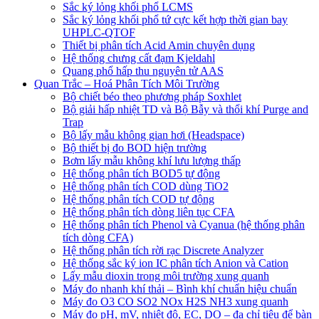
Sắc ký lỏng khối phổ LCMS
Sắc ký lỏng khối phổ tứ cực kết hợp thời gian bay
UHPLC-QTOF
Thiết bị phân tích Acid Amin chuyên dụng
Hệ thống chưng cất đạm Kjeldahl
Quang phổ hấp thu nguyên tử AAS
Quan Trắc – Hoá Phân Tích Môi Trường
Bộ chiết béo theo phương pháp Soxhlet
Bộ giải hấp nhiệt TD và Bộ Bẫy và thổi khí Purge and
Trap
Bộ lấy mẫu không gian hơi (Headspace)
Bộ thiết bị đo BOD hiện trường
Bơm lấy mẫu không khí lưu lượng thấp
Hệ thống phân tích BOD5 tự động
Hệ thống phân tích COD dùng TiO2
Hệ thống phân tích COD tự động
Hệ thống phân tích dòng liên tục CFA
Hệ thống phân tích Phenol và Cyanua (hệ thống phân
tích dòng CFA)
Hệ thống phân tích rời rạc Discrete Analyzer
Hệ thống sắc ký ion IC phân tích Anion và Cation
Lấy mẫu dioxin trong môi trường xung quanh
Máy đo nhanh khí thải – Bình khí chuẩn hiệu chuẩn
Máy đo O3 CO SO2 NOx H2S NH3 xung quanh
Máy đo pH, mV, nhiệt độ, EC, DO – đa chỉ tiêu để bàn