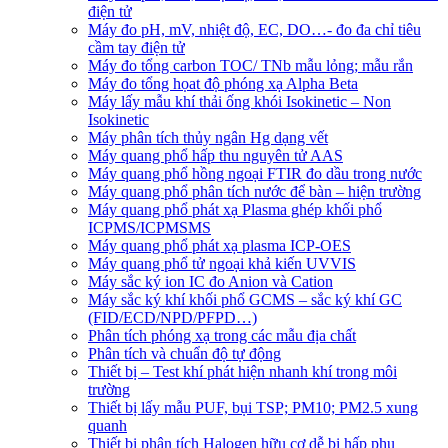
điện tử
Máy đo pH, mV, nhiệt độ, EC, DO…- đo đa chỉ tiêu
cầm tay điện tử
Máy đo tổng carbon TOC/ TNb mẫu lỏng; mẫu rắn
Máy đo tổng họat độ phóng xạ Alpha Beta
Máy lấy mẫu khí thải ống khói Isokinetic – Non
Isokinetic
Máy phân tích thủy ngân Hg dạng vết
Máy quang phổ hấp thu nguyên tử AAS
Máy quang phổ hồng ngoại FTIR đo dầu trong nước
Máy quang phổ phân tích nước để bàn – hiện trường
Máy quang phổ phát xạ Plasma ghép khối phổ
ICPMS/ICPMSMS
Máy quang phổ phát xạ plasma ICP-OES
Máy quang phổ tử ngoại khả kiến UVVIS
Máy sắc ký ion IC đo Anion và Cation
Máy sắc ký khí khối phổ GCMS – sắc ký khí GC
(FID/ECD/NPD/PFPD…)
Phân tích phóng xạ trong các mẫu địa chất
Phân tích và chuẩn độ tự động
Thiết bị – Test khí phát hiện nhanh khí trong môi
trường
Thiết bị lấy mẫu PUF, bụi TSP; PM10; PM2.5 xung
quanh
Thiết bị phân tích Halogen hữu cơ dễ bị hấp phụ