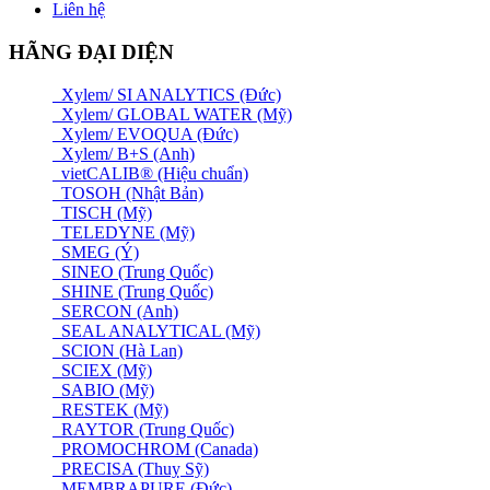
Liên hệ
HÃNG ĐẠI DIỆN
Xylem/ SI ANALYTICS (Đức)
Xylem/ GLOBAL WATER (Mỹ)
Xylem/ EVOQUA (Đức)
Xylem/ B+S (Anh)
vietCALIB® (Hiệu chuẩn)
TOSOH (Nhật Bản)
TISCH (Mỹ)
TELEDYNE (Mỹ)
SMEG (Ý)
SINEO (Trung Quốc)
SHINE (Trung Quốc)
SERCON (Anh)
SEAL ANALYTICAL (Mỹ)
SCION (Hà Lan)
SCIEX (Mỹ)
SABIO (Mỹ)
RESTEK (Mỹ)
RAYTOR (Trung Quốc)
PROMOCHROM (Canada)
PRECISA (Thuỵ Sỹ)
MEMBRAPURE (Đức)