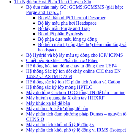
Thí Nghiệm Hoá Phân Tích Chuyên Sâu
Bộ đưa mẫu máy GC; GCMS;GCMSMS (giải hấp;
Purge and Trap…)
Bộ giải hấp nhiệt Thermal Desorber
Bộ lấy mẫu pha hơi Headspace
Bộ lấy mẫu Purge and Trap
Bộ nhiệt phân Pyrolysis
Bộ phận đưa mẫu lỏng tự động
Bộ tiêm mẫu tự động kết hợp tiêm mẫu lỏng và
headspace
Bộ Hydrid và bộ lấy mẫu tự đồng cho ICP/ ICPMS
Chiết béo Soxhlet_ Phân tích xơ Fiber
Hệ thống hòa tan dòng chảy tự động theo USP4
Hệ thống Sắc ký ion đốt cháy online CIC theo EN
14582 và ASTM D7359
Hệ thống sắc ký ion IC phân tích Anion và Cation
Hệ thống sắc ký lớp mỏng HPTLC
Máy đo tổng Cacbon TOC/ tổng TN để bàn – online
Máy huỳnh quang tia X cầm tay HHXRF
Máy khúc xạ kế để bàn
Máy phân cực kế tự động để bàn
Máy phân tích đạm phương pháp Dumas – nguyên tố
CHNS-O
Máy phân tích khối phổ tỷ lệ đồng vị
Máy phân tích khối phổ tỷ lệ đồng vị IRMS (Isotope)