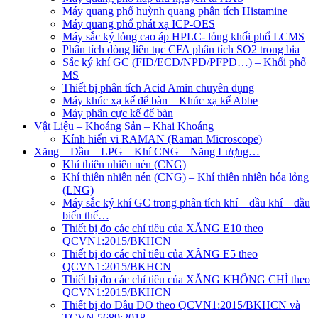
Máy quang phổ huỳnh quang phân tích Histamine
Máy quang phổ phát xạ ICP-OES
Máy sắc ký lỏng cao áp HPLC- lỏng khối phổ LCMS
Phân tích dòng liên tục CFA phân tích SO2 trong bia
Sắc ký khí GC (FID/ECD/NPD/PFPD…) – Khối phổ
MS
Thiết bị phân tích Acid Amin chuyên dụng
Máy khúc xạ kế để bàn – Khúc xạ kế Abbe
Máy phân cực kế để bàn
Vật Liệu – Khoáng Sản – Khai Khoáng
Kính hiển vi RAMAN (Raman Microscope)
Xăng – Dầu – LPG – Khí CNG – Năng Lượng…
Khí thiên nhiên nén (CNG)
Khí thiên nhiên nén (CNG) – Khí thiên nhiên hóa lỏng
(LNG)
Máy sắc ký khí GC trong phân tích khí – dầu khí – dầu
biến thế…
Thiết bị đo các chỉ tiêu của XĂNG E10 theo
QCVN1:2015/BKHCN
Thiết bị đo các chỉ tiêu của XĂNG E5 theo
QCVN1:2015/BKHCN
Thiết bị đo các chỉ tiêu của XĂNG KHÔNG CHÌ theo
QCVN1:2015/BKHCN
Thiết bị đo Dầu DO theo QCVN1:2015/BKHCN và
TCVN 5689:2018