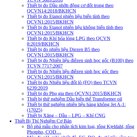
Thiết bị đo Dầu nhờn động cơ đốt trong theo
QCVN14:2018/BKHCN
Thiết bị đo Etanol nhiên liệu biến tính theo
QCVN1:2015/BKHCN
Thiết bị đo Etanol nhiên liệu không biến tính theo
QCVN1:2015/BKHCN
Thiết bị đo Khí hóa lỏng LPG theo QCVN
8:2019/BKHCN
Thiết bị đo nhiên liệu Diezen B5 theo
QCVN1:2015/BKHCN
Thiết bị đo Nhiên liệu điêzen sinh học gốc (B100) theo
TCVN 7717:2007
Thiết bị đo Nhiên liệu điêzen sinh học gốc theo
QCVN1:2015/BKHCN
Thiết bị đo Nhiên liệu đốt lò (FO) theo TCVN
6239:2019
Thiết bị đo Phụ gia theo QCVN1:2015/BKHCN
Thiết bị thử nghiệm Dầu biến thế Transformer oil
Thiết bị thử nghiệm nhiên liệu hàng không Jet A-1:
(17025)
Thiết bị Xăng – Dầu – LPG – Khí CNG
Thiết Bị Thí Nghiệm Cơ Bản
Bộ phá mẫu cho phân tích kim loại, tổng Kjeldahl, tổng
Photpho, COD…