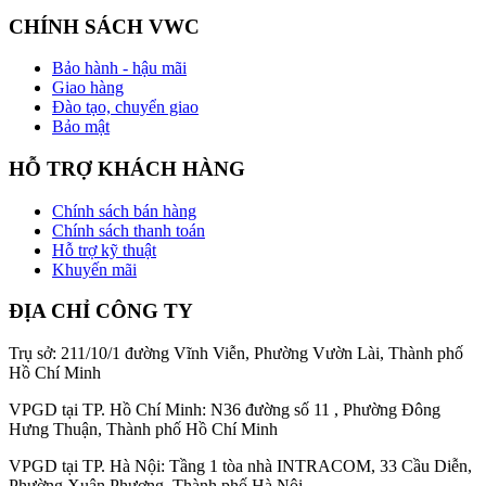
CHÍNH SÁCH VWC
Bảo hành - hậu mãi
Giao hàng
Đào tạo, chuyển giao
Bảo mật
HỖ TRỢ KHÁCH HÀNG
Chính sách bán hàng
Chính sách thanh toán
Hỗ trợ kỹ thuật
Khuyến mãi
ĐỊA CHỈ CÔNG TY
Trụ sở: 211/10/1 đường Vĩnh Viễn, Phường Vườn Lài, Thành phố
Hồ Chí Minh
VPGD tại TP. Hồ Chí Minh: N36 đường số 11 , Phường Đông
Hưng Thuận, Thành phố Hồ Chí Minh
VPGD tại TP. Hà Nội: Tầng 1 tòa nhà INTRACOM, 33 Cầu Diễn,
Phường Xuân Phương, Thành phố Hà Nội