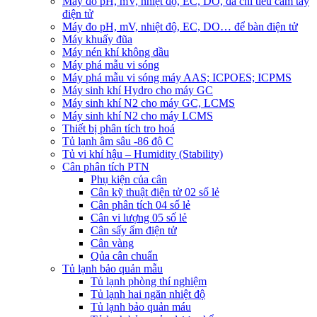
Máy đo pH, mV, nhiệt độ, EC, DO, đa chỉ tiêu cầm tay
điện tử
Máy đo pH, mV, nhiệt độ, EC, DO… để bàn điện tử
Máy khuấy đũa
Máy nén khí không dầu
Máy phá mẫu vi sóng
Máy phá mẫu vi sóng máy AAS; ICPOES; ICPMS
Máy sinh khí Hydro cho máy GC
Máy sinh khí N2 cho máy GC, LCMS
Máy sinh khí N2 cho máy LCMS
Thiết bị phân tích tro hoá
Tủ lạnh âm sâu -86 độ C
Tủ vi khí hậu – Humidity (Stability)
Cân phân tích PTN
Phụ kiện của cân
Cân kỹ thuật điện tử 02 số lẻ
Cân phân tích 04 số lẻ
Cân vi lượng 05 số lẻ
Cân sấy ẩm điện tử
Cân vàng
Qủa cân chuẩn
Tủ lạnh bảo quản mẫu
Tủ lạnh phòng thí nghiệm
Tủ lạnh hai ngăn nhiệt độ
Tủ lạnh bảo quản máu