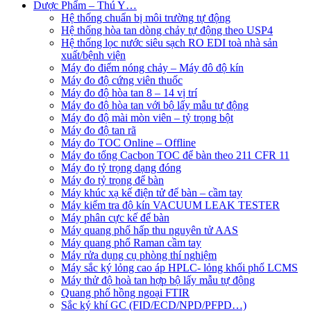
Dược Phẩm – Thú Y…
Hệ thống chuẩn bị môi trường tự động
Hệ thống hòa tan dòng chảy tự động theo USP4
Hệ thống lọc nước siêu sạch RO EDI​​ toà nhà sản
xuất/bệnh viện
Máy đo điểm nóng chảy – Máy đô độ kín
Máy đo độ cứng viên thuốc
Máy đo độ hòa tan 8 – 14 vị trí
Máy đo độ hòa tan với bộ lấy mẫu tự động
Máy đo độ mài mòn viên – tỷ trọng bột
Máy đo độ tan rã
Máy đo TOC Online – Offline
Máy đo tổng Cacbon TOC để bàn theo 211 CFR 11
Máy đo tỷ trọng dạng đóng
Máy đo tỷ trọng để bàn
Máy khúc xạ kế điện tử để bàn – cầm tay
Máy kiểm tra độ kín VACUUM LEAK TESTER
Máy phân cực kế để bàn
Máy quang phổ hấp thu nguyên tử AAS
Máy quang phổ Raman cầm tay
Máy rửa dụng cụ phòng thí nghiệm
Máy sắc ký lỏng cao áp HPLC- lỏng khối phổ LCMS
Máy thử độ hoà tan hợp bộ lấy mẫu tự động
Quang phổ hồng ngoại FTIR
Sắc ký khí GC (FID/ECD/NPD/PFPD…)