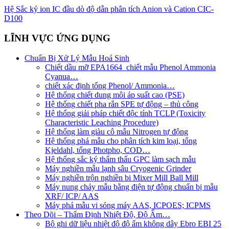
Hệ Sắc ký ion IC đầu dò độ dẫn phân tích Anion và Cation CIC-
D100
LĨNH VỰC ỨNG DỤNG
Chuẩn Bị Xử Lý Mẫu Hoá Sinh
Chiết dầu mỡ EPA1664_chiết mẫu Phenol Ammonia
Cyanua…
chiết xác định tổng Phenol/ Ammonia…
Hệ thống chiết dung môi áp suất cao (PSE)
Hệ thống chiết pha rắn SPE tự động – thủ công
Hệ thống giải pháp chiết độc tính TCLP (Toxicity
Characteristic Leaching Procedure)
Hệ thống làm giàu cô mẫu Nitrogen tự động
Hệ thống phá mẫu cho phân tích kim loại, tổng
Kjeldahl, tổng Photpho, COD…
Hệ thống sắc ký thẩm thấu GPC làm sạch mẫu
Máy nghiền mẫu lạnh sâu Cryogenic Grinder
Máy nghiền trộn nghiền bi Mixer Mill Ball Mill
Máy nung chảy mẫu bằng điện tự động chuẩn bị mẫu
XRF/ ICP/ AAS
Máy phá mẫu vi sóng máy AAS, ICPOES; ICPMS
Theo Dõi – Thẩm Định Nhiệt Độ, Độ Ẩm…
Bộ ghi dữ liệu nhiệt độ độ ẩm không dây Ebro EBI 25