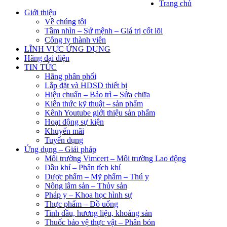
Trang chủ
Giới thiệu
Về chúng tôi
Tầm nhìn – Sứ mệnh – Giá trị cốt lõi
Công ty thành viên
LĨNH VỰC ỨNG DỤNG
Hãng đại diện
TIN TỨC
Hãng phân phối
Lắp đặt và HDSD thiết bị
Hiệu chuẩn – Bảo trì – Sửa chữa
Kiến thức kỹ thuật – sản phẩm
Kênh Youtube giới thiệu sản phẩm
Hoạt động sự kiện
Khuyến mãi
Tuyển dụng
Ứng dụng – Giải pháp
Môi trường Vimcert – Môi trường Lao động
Dầu khí – Phân tích khí
Dược phẩm – Mỹ phẩm – Thú y
Nông lâm sản – Thủy sản
Pháp y – Khoa học hình sự
Thực phẩm – Đồ uống
Tinh dầu, hương liệu, khoáng sản
Thuốc bảo vệ thực vật – Phân bón