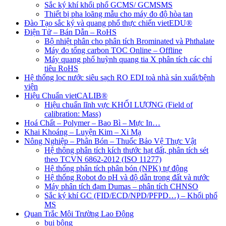
Sắc ký khí khối phổ GCMS/ GCMSMS
Thiết bị pha loãng mẫu cho máy đo độ hòa tan
Đào Tạo sắc ký và quang phổ thực chiến vietEDU®
Điện Tử – Bán Dẫn – RoHS
Bộ nhiệt phân cho phân tích Brominated và Phthalate
Máy đo tổng carbon TOC Online – Offline
Máy quang phổ huỳnh quang tia X phân tích các chỉ
tiêu RoHS
Hệ thống lọc nước siêu sạch RO EDI​​ toà nhà sản xuất/bệnh
viện
Hiệu Chuẩn vietCALIB®
Hiệu chuẩn lĩnh vực KHỐI LƯỢNG (Field of
calibration: Mass)
Hoá Chất – Polymer – Bao Bì – Mực In…
Khai Khoáng – Luyện Kim – Xi Mạ
Nông Nghiệp – Phân Bón – Thuốc Bảo Vệ Thực Vật
Hệ thông phân tích kích thước hạt đất, phân tích sét
theo TCVN 6862-2012 (ISO 11277)
Hệ thống phân tích phân bón (NPK) tự động
Hệ thống Robot đo pH và độ dẫn trong đất và nước
Máy phân tích đạm Dumas – phân tích CHNSO
Sắc ký khí GC (FID/ECD/NPD/PFPD…) – Khối phổ
MS
Quan Trắc Môi Trường Lao Động
bụi bông