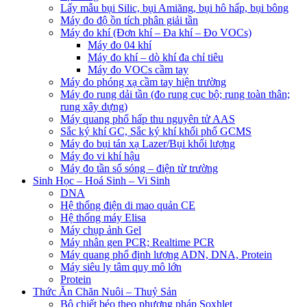
Lấy mẫu bụi Silic, bụi Amiăng, bụi hô hấp, bụi bông
Máy đo độ ồn tích phân giải tần
Máy đo khí (Đơn khí – Đa khí – Đo VOCs)
Máy đo 04 khí
Máy đo khí – dò khí đa chỉ tiêu
Máy đo VOCs cầm tay
Máy đo phóng xạ cầm tay hiện trường
Máy đo rung dải tần (đo rung cục bộ; rung toàn thân;
rung xây dựng)
Máy quang phổ hấp thu nguyên tử AAS
Sắc ký khí GC, Sắc ký khí khối phổ GCMS
Máy đo bụi tán xạ Lazer/Bụi khối lượng
Máy đo vi khí hậu
Máy đo tần số sóng – điện từ trường
Sinh Học – Hoá Sinh – Vi Sinh
DNA
Hệ thống điện di mao quản CE
Hệ thống máy Elisa
Máy chụp ảnh Gel
Máy nhân gen PCR; Realtime PCR
Máy quang phổ định lượng ADN, DNA, Protein
Máy siêu ly tâm quy mô lớn
Protein
Thức Ăn Chăn Nuôi – Thuỷ Sản
Bộ chiết béo theo phương pháp Soxhlet