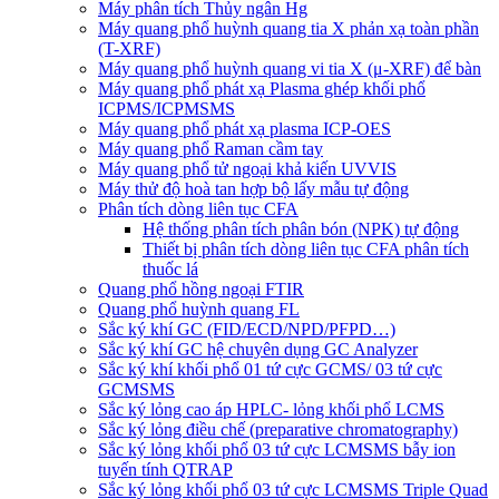
Máy phân tích Thủy ngân Hg
Máy quang phổ huỳnh quang tia X phản xạ toàn phần
(T-XRF)
Máy quang phổ huỳnh quang vi tia X (μ-XRF) để bàn
Máy quang phổ phát xạ Plasma ghép khối phổ
ICPMS/ICPMSMS
Máy quang phổ phát xạ plasma ICP-OES
Máy quang phổ Raman cầm tay
Máy quang phổ tử ngoại khả kiến UVVIS
Máy thử độ hoà tan hợp bộ lấy mẫu tự động
Phân tích dòng liên tục CFA
Hệ thống phân tích phân bón (NPK) tự động
Thiết bị phân tích dòng liên tục CFA phân tích
thuốc lá
Quang phổ hồng ngoại FTIR
Quang phổ huỳnh quang FL
Sắc ký khí GC (FID/ECD/NPD/PFPD…)
Sắc ký khí GC hệ chuyên dụng GC Analyzer
Sắc ký khí khối phổ 01 tứ cực GCMS/ 03 tứ cực
GCMSMS
Sắc ký lỏng cao áp HPLC- lỏng khối phổ LCMS
Sắc ký lỏng điều chế (preparative chromatography)
Sắc ký lỏng khối phổ 03 tứ cực LCMSMS bẫy ion
tuyến tính QTRAP
Sắc ký lỏng khối phổ 03 tứ cực LCMSMS Triple Quad