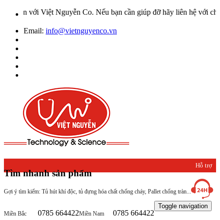
i Việt Nguyễn Co. Nếu bạn cần giúp đỡ hãy liên hệ với chúng tôi qu
Email:
info@vietnguyenco.vn
Hỗ trợ
Tìm nhanh sản phẩm
khách
Gợi ý tìm kiếm: Tủ hút khí độc, tủ đựng hóa chất chống cháy, Pallet chống tràn...
hàng
Toggle navigation
0785 664422
0785 664422
Miền Bắc
Miền Nam