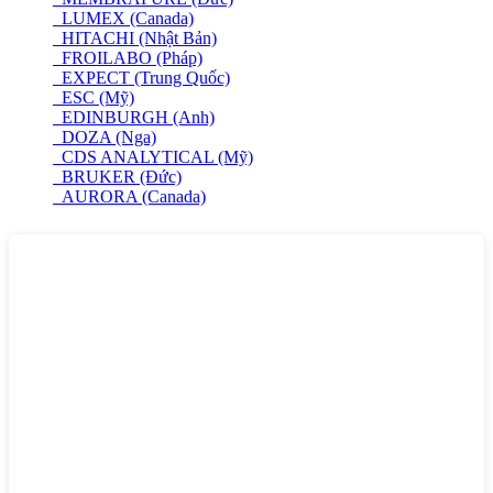
LUMEX (Canada)
HITACHI (Nhật Bản)
FROILABO (Pháp)
EXPECT (Trung Quốc)
ESC (Mỹ)
EDINBURGH (Anh)
DOZA (Nga)
CDS ANALYTICAL (Mỹ)
BRUKER (Đức)
AURORA (Canada)