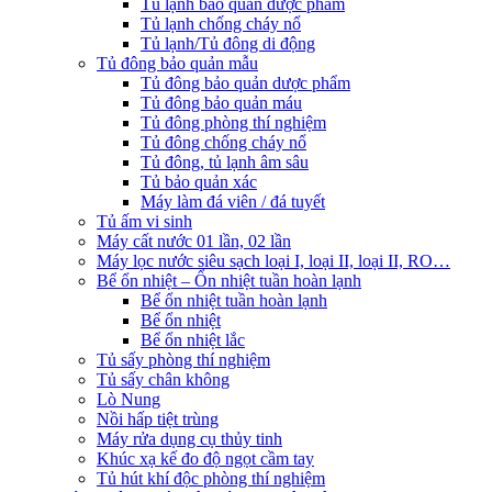
Tủ lạnh bảo quản dược phẩm
Tủ lạnh chống cháy nổ
Tủ lạnh/Tủ đông di động
Tủ đông bảo quản mẫu
Tủ đông bảo quản dược phẩm
Tủ đông bảo quản máu
Tủ đông phòng thí nghiệm
Tủ đông chống cháy nổ
Tủ đông, tủ lạnh âm sâu
Tủ bảo quản xác
Máy làm đá viên / đá tuyết
Tủ ấm vi sinh
Máy cất nước 01 lần, 02 lần
Máy lọc nước siêu sạch loại I, loại II, loại II, RO…
Bể ổn nhiệt – Ổn nhiệt tuần hoàn lạnh
Bể ổn nhiệt tuần hoàn lạnh
Bể ổn nhiệt
Bể ổn nhiệt lắc
Tủ sấy phòng thí nghiệm
Tủ sấy chân không
Lò Nung
Nồi hấp tiệt trùng
Máy rửa dụng cụ thủy tinh
Khúc xạ kế đo độ ngọt cầm tay
Tủ hút khí độc phòng thí nghiệm