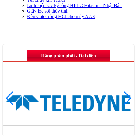
Linh kiện sắc ký lỏng HPLC Hitachi – Nhật Bản
Giấy lọc sợi thủy tinh
Đèn Catot rỗng HCl cho máy AAS
Hãng phân phối - Đại diện