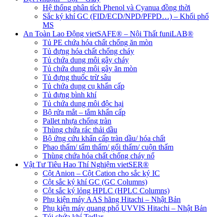
Hệ thống phân tích Phenol và Cyanua đồng thời
Sắc ký khí GC (FID/ECD/NPD/PFPD…) – Khối phổ
MS
An Toàn Lao Động vietSAFE® – Nội Thất funiLAB®
Tủ PE chứa hóa chất chống ăn mòn
Tủ đựng hóa chất chống cháy
Tủ chứa dung môi gây cháy
Tủ chứa dung môi gây ăn mòn
Tủ đựng thuốc trừ sâu
Tủ chứa dụng cụ khẩn cấp
Tủ đựng bình khí
Tủ chứa dung môi độc hại
Bộ rửa mắt – tắm khẩn cấp
Pallet nhựa chống tràn
Thùng chứa rác thải dầu
Bộ ứng cứu khẩn cấp tràn dầu/ hóa chất
Phao thấm/ tấm thấm/ gối thấm/ cuộn thấm
Thùng chứa hóa chất chống cháy nổ
Vật Tư Tiêu Hao Thí Nghiệm vietSER®
Cột Anion – Cột Cation cho sắc ký IC
Cột sắc ký khí GC (GC Columns)
Cột sắc ký lỏng HPLC (HPLC Columns)
Phụ kiện máy AAS hãng Hitachi – Nhật Bản
Phụ kiện máy quang phổ UVVIS Hitachi – Nhật Bản
Túi chứa khí Tedlar