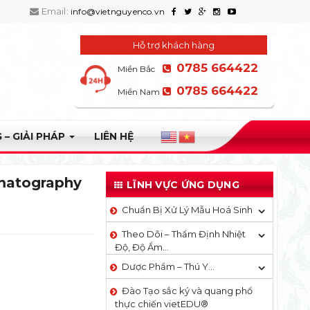
Email:
info@vietnguyenco.vn
Hỗ trợ khách hàng
0785 664422
Miền Bắc
0785 664422
Miền Nam
 – GIẢI PHÁP
LIÊN HỆ
omatography
LĨNH VỰC ỨNG DỤNG
Chuẩn Bị Xử Lý Mẫu Hoá Sinh
Theo Dõi – Thẩm Định Nhiệt
Độ, Độ Ẩm…
Dược Phẩm – Thú Y…
Đào Tạo sắc ký và quang phổ
thực chiến vietEDU®