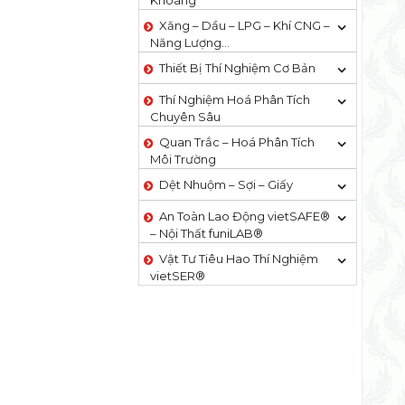
Khoáng
Xăng – Dầu – LPG – Khí CNG –
Năng Lượng…
Thiết Bị Thí Nghiệm Cơ Bản
Thí Nghiệm Hoá Phân Tích
Chuyên Sâu
Quan Trắc – Hoá Phân Tích
Môi Trường
Dệt Nhuộm – Sợi – Giấy
An Toàn Lao Động vietSAFE®
– Nội Thất funiLAB®
Vật Tư Tiêu Hao Thí Nghiệm
vietSER®