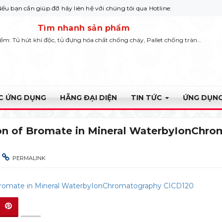
ần giúp đỡ hãy liên hệ với chúng tôi qua Hotline: 0932 664422
Tìm nhanh sản phẩm
iếm: Tủ hút khí độc, tủ đựng hóa chất chống cháy, Pallet chống tràn...
ỰC ỨNG DỤNG
HÃNG ĐẠI DIỆN
TIN TỨC
ỨNG DỤNG
on of Bromate in Mineral WaterbyIonChr
PERMALINK
Bromate in Mineral WaterbyIonChromatography CICD120