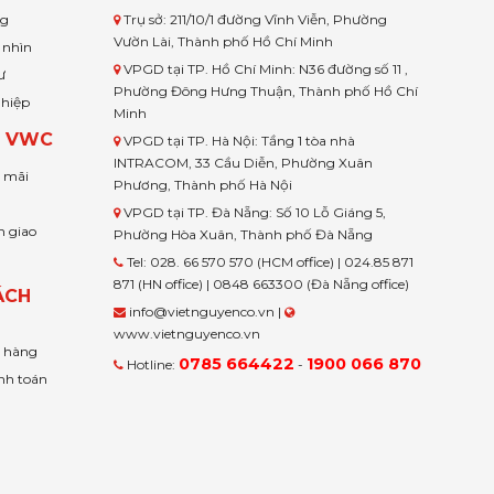
ng
Trụ sở: 211/10/1 đường Vĩnh Viễn, Phường
Vườn Lài, Thành phố Hồ Chí Minh
 nhìn
VPGD tại TP. Hồ Chí Minh: N36 đường số 11 ,
ư
Phường Đông Hưng Thuận, Thành phố Hồ Chí
ghiệp
Minh
H VWC
VPGD tại TP. Hà Nội: Tầng 1 tòa nhà
INTRACOM, 33 Cầu Diễn, Phường Xuân
u mãi
Phương, Thành phố Hà Nội
VPGD tại TP. Đà Nẵng: Số 10 Lỗ Giáng 5,
n giao
Phường Hòa Xuân, Thành phố Đà Nẵng
Tel: 028. 66 570 570 (HCM office) | 024.85 871
871 (HN office) | 0848 663300 (Đà Nẵng office)
ÁCH
info@vietnguyenco.vn |
www.vietnguyenco.vn
n hàng
0785 664422
1900 066 870
Hotline:
-
nh toán
t