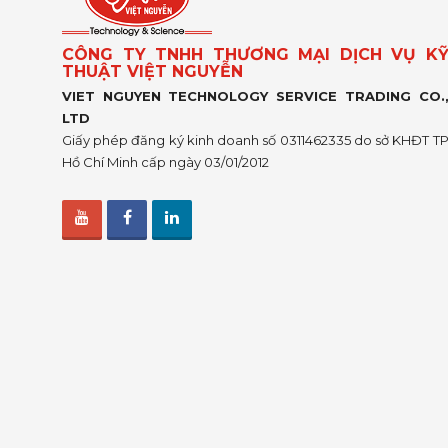
CÔNG TY TNHH THƯƠNG MẠI DỊCH VỤ K
THUẬT VIỆT NGUYỄN
VIET NGUYEN TECHNOLOGY SERVICE TRADING CO.
LTD
Giấy phép đăng ký kinh doanh số 0311462335 do sở KHĐT T
Hồ Chí Minh cấp ngày 03/01/2012