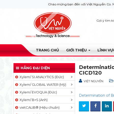
Chào mừng bạn đến với Việt Nguyễn Co. Nếu bạn c
Gợi ý tìm k
TRANG CHỦ
GIỚI THIỆU
LĨNH V
Determinati
HÃNG ĐẠI DIỆN
CICD120
Xylem/ SI ANALYTICS (Đức)
VIỆT NGUYỄN
Xylem/ GLOBAL WATER (Mỹ)
Xylem/ EVOQUA (Đức)
Determination of 
Xylem/ B+S (Anh)
vietCALIB® (Hiệu chuẩn)