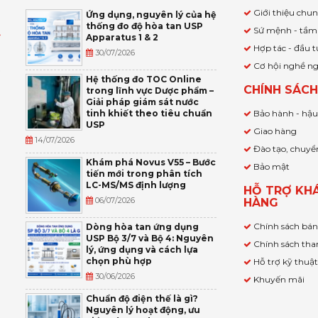
Giới thiệu chu
Ứng dụng, nguyên lý của hệ
thống đo độ hòa tan USP
Sứ mệnh - tầm
Apparatus 1 & 2
Ỹ
Hợp tác - đầu t
30/07/2026
Cơ hội nghề n
,
Hệ thống đo TOC Online
CHÍNH SÁC
trong lĩnh vực Dược phẩm –
P
Giải pháp giám sát nước
tinh khiết theo tiêu chuẩn
Bảo hành - hậ
USP
Giao hàng
14/07/2026
Đào tạo, chuyể
Khám phá Novus V55 – Bước
Bảo mật
tiến mới trong phân tích
LC-MS/MS định lượng
HỖ TRỢ KH
06/07/2026
HÀNG
Chính sách bá
Dòng hòa tan ứng dụng
USP Bộ 3/7 và Bộ 4: Nguyên
Chính sách tha
lý, ứng dụng và cách lựa
chọn phù hợp
Hỗ trợ kỹ thuậ
30/06/2026
Khuyến mãi
Chuẩn độ điện thế là gì?
Nguyên lý hoạt động, ưu