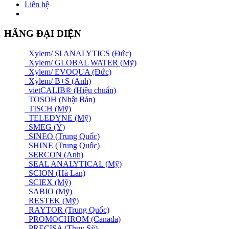
Liên hệ
HÃNG ĐẠI DIỆN
Xylem/ SI ANALYTICS (Đức)
Xylem/ GLOBAL WATER (Mỹ)
Xylem/ EVOQUA (Đức)
Xylem/ B+S (Anh)
vietCALIB® (Hiệu chuẩn)
TOSOH (Nhật Bản)
TISCH (Mỹ)
TELEDYNE (Mỹ)
SMEG (Ý)
SINEO (Trung Quốc)
SHINE (Trung Quốc)
SERCON (Anh)
SEAL ANALYTICAL (Mỹ)
SCION (Hà Lan)
SCIEX (Mỹ)
SABIO (Mỹ)
RESTEK (Mỹ)
RAYTOR (Trung Quốc)
PROMOCHROM (Canada)
PRECISA (Thuỵ Sỹ)