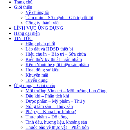
Trang chủ
Giới thiệu
Về chúng tôi
Tầm nhìn – Sứ mệnh – Giá trị cốt lõi
Công ty thành viên
LĨNH VỰC ỨNG DỤNG
Hãng đại diện
TIN TỨC
Hãng phân phối
Lắp đặt và HDSD thiết bị
Hiệu chuẩn – Bảo trì – Sửa chữa
Kiến thức kỹ thuật – sản phẩm
Kênh Youtube giới thiệu sản phẩm
Hoạt động sự kiện
Khuyến mãi
Tuyển dụng
Ứng dụng – Giải pháp
Môi trường Vimcert – Môi trường Lao động
Dầu khí – Phân tích khí
Dược phẩm – Mỹ phẩm – Thú y
Nông lâm sản – Thủy sản
Pháp y – Khoa học hình sự
Thực phẩm – Đồ uống
Tinh dầu, hương liệu, khoáng sản
Thuốc bảo vệ thực vật – Phân bón