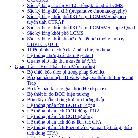
Sắc ký lỏng cao áp HPLC- lỏng khối phổ LCMS
Sắc ký lỏng điều chế (preparative chromatography)
Sắc ký lỏng khối phổ 03 tứ cực LCMSMS bẫy ion
tuyến tính QTRAP
Sắc ký lỏng khối phổ 03 tứ cực LCMSMS Triple Quad
Sắc ký lỏng khối phổ LCMS
Sắc ký lỏng khối phổ tứ cực kết hợp thời gian bay
UHPLC-QTOF
Thiết bị phân tích Acid Amin chuyên dụng
Hệ thống chưng cất đạm Kjeldahl
Quang phổ hấp thu nguyên tử AAS
Quan Trắc – Hoá Phân Tích Môi Trường
Bộ chiết béo theo phương pháp Soxhlet
Bộ giải hấp nhiệt TD và Bộ Bẫy và thổi khí Purge and
Trap
Bộ lấy mẫu không gian hơi (Headspace)
Bộ thiết bị đo BOD hiện trường
Bơm lấy mẫu không khí lưu lượng thấp
Hệ thống phân tích BOD5 tự động
Hệ thống phân tích COD dùng TiO2
Hệ thống phân tích COD tự động
Hệ thống phân tích dòng liên tục CFA
Hệ thống phân tích Phenol và Cyanua (hệ thống phân
tích dòng CFA)