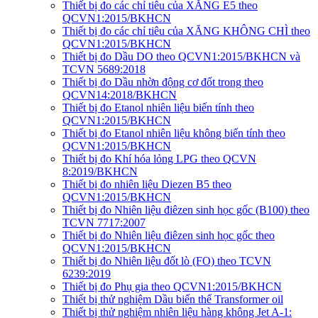
Thiết bị đo các chỉ tiêu của XĂNG E5 theo
QCVN1:2015/BKHCN
Thiết bị đo các chỉ tiêu của XĂNG KHÔNG CHÌ theo
QCVN1:2015/BKHCN
Thiết bị đo Dầu DO theo QCVN1:2015/BKHCN và
TCVN 5689:2018
Thiết bị đo Dầu nhờn động cơ đốt trong theo
QCVN14:2018/BKHCN
Thiết bị đo Etanol nhiên liệu biến tính theo
QCVN1:2015/BKHCN
Thiết bị đo Etanol nhiên liệu không biến tính theo
QCVN1:2015/BKHCN
Thiết bị đo Khí hóa lỏng LPG theo QCVN
8:2019/BKHCN
Thiết bị đo nhiên liệu Diezen B5 theo
QCVN1:2015/BKHCN
Thiết bị đo Nhiên liệu điêzen sinh học gốc (B100) theo
TCVN 7717:2007
Thiết bị đo Nhiên liệu điêzen sinh học gốc theo
QCVN1:2015/BKHCN
Thiết bị đo Nhiên liệu đốt lò (FO) theo TCVN
6239:2019
Thiết bị đo Phụ gia theo QCVN1:2015/BKHCN
Thiết bị thử nghiệm Dầu biến thế Transformer oil
Thiết bị thử nghiệm nhiên liệu hàng không Jet A-1: