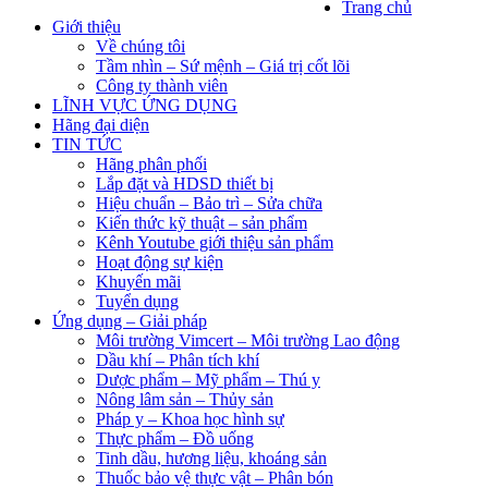
Trang chủ
Giới thiệu
Về chúng tôi
Tầm nhìn – Sứ mệnh – Giá trị cốt lõi
Công ty thành viên
LĨNH VỰC ỨNG DỤNG
Hãng đại diện
TIN TỨC
Hãng phân phối
Lắp đặt và HDSD thiết bị
Hiệu chuẩn – Bảo trì – Sửa chữa
Kiến thức kỹ thuật – sản phẩm
Kênh Youtube giới thiệu sản phẩm
Hoạt động sự kiện
Khuyến mãi
Tuyển dụng
Ứng dụng – Giải pháp
Môi trường Vimcert – Môi trường Lao động
Dầu khí – Phân tích khí
Dược phẩm – Mỹ phẩm – Thú y
Nông lâm sản – Thủy sản
Pháp y – Khoa học hình sự
Thực phẩm – Đồ uống
Tinh dầu, hương liệu, khoáng sản
Thuốc bảo vệ thực vật – Phân bón