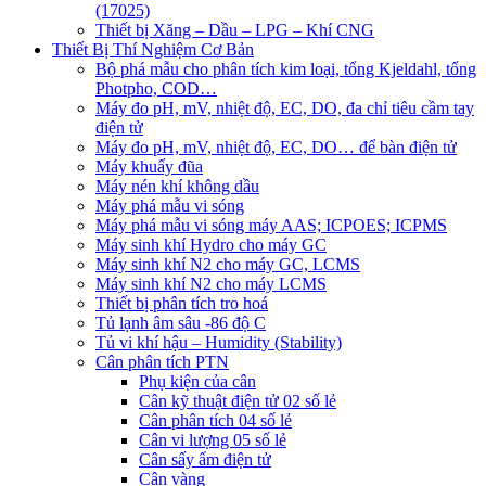
(17025)
Thiết bị Xăng – Dầu – LPG – Khí CNG
Thiết Bị Thí Nghiệm Cơ Bản
Bộ phá mẫu cho phân tích kim loại, tổng Kjeldahl, tổng
Photpho, COD…
Máy đo pH, mV, nhiệt độ, EC, DO, đa chỉ tiêu cầm tay
điện tử
Máy đo pH, mV, nhiệt độ, EC, DO… để bàn điện tử
Máy khuấy đũa
Máy nén khí không dầu
Máy phá mẫu vi sóng
Máy phá mẫu vi sóng máy AAS; ICPOES; ICPMS
Máy sinh khí Hydro cho máy GC
Máy sinh khí N2 cho máy GC, LCMS
Máy sinh khí N2 cho máy LCMS
Thiết bị phân tích tro hoá
Tủ lạnh âm sâu -86 độ C
Tủ vi khí hậu – Humidity (Stability)
Cân phân tích PTN
Phụ kiện của cân
Cân kỹ thuật điện tử 02 số lẻ
Cân phân tích 04 số lẻ
Cân vi lượng 05 số lẻ
Cân sấy ẩm điện tử
Cân vàng