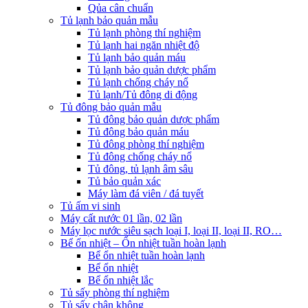
Qủa cân chuẩn
Tủ lạnh bảo quản mẫu
Tủ lạnh phòng thí nghiệm
Tủ lạnh hai ngăn nhiệt độ
Tủ lạnh bảo quản máu
Tủ lạnh bảo quản dược phẩm
Tủ lạnh chống cháy nổ
Tủ lạnh/Tủ đông di động
Tủ đông bảo quản mẫu
Tủ đông bảo quản dược phẩm
Tủ đông bảo quản máu
Tủ đông phòng thí nghiệm
Tủ đông chống cháy nổ
Tủ đông, tủ lạnh âm sâu
Tủ bảo quản xác
Máy làm đá viên / đá tuyết
Tủ ấm vi sinh
Máy cất nước 01 lần, 02 lần
Máy lọc nước siêu sạch loại I, loại II, loại II, RO…
Bể ổn nhiệt – Ổn nhiệt tuần hoàn lạnh
Bể ổn nhiệt tuần hoàn lạnh
Bể ổn nhiệt
Bể ổn nhiệt lắc
Tủ sấy phòng thí nghiệm
Tủ sấy chân không