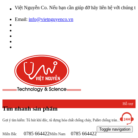
guyễn Co. Nếu bạn cần giúp đỡ hãy liên hệ với chúng tôi qua Hotlin
Email:
info@vietnguyenco.vn
Hỗ trợ
Tìm nhanh sản phẩm
khách
Gợi ý tìm kiếm: Tủ hút khí độc, tủ đựng hóa chất chống cháy, Pallet chống tràn...
hàng
Toggle navigation
0785 664422
0785 664422
Miền Bắc
Miền Nam