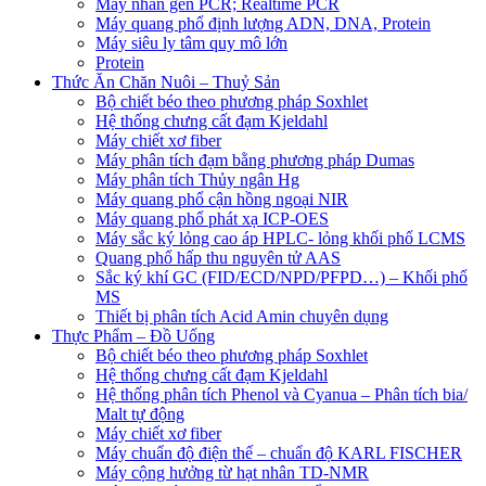
Máy nhân gen PCR; Realtime PCR
Máy quang phổ định lượng ADN, DNA, Protein
Máy siêu ly tâm quy mô lớn
Protein
Thức Ăn Chăn Nuôi – Thuỷ Sản
Bộ chiết béo theo phương pháp Soxhlet
Hệ thống chưng cất đạm Kjeldahl
Máy chiết xơ fiber
Máy phân tích đạm bằng phương pháp Dumas
Máy phân tích Thủy ngân Hg
Máy quang phổ cận hồng ngoại NIR
Máy quang phổ phát xạ ICP-OES
Máy sắc ký lỏng cao áp HPLC- lỏng khối phổ LCMS
Quang phổ hấp thu nguyên tử AAS
Sắc ký khí GC (FID/ECD/NPD/PFPD…) – Khối phổ
MS
Thiết bị phân tích Acid Amin chuyên dụng
Thực Phẩm – Đồ Uống
Bộ chiết béo theo phương pháp Soxhlet
Hệ thống chưng cất đạm Kjeldahl
Hệ thống phân tích Phenol và Cyanua – Phân tích bia/
Malt tự động
Máy chiết xơ fiber
Máy chuẩn độ điện thế – chuẩn độ KARL FISCHER
Máy cộng hưởng từ hạt nhân TD-NMR