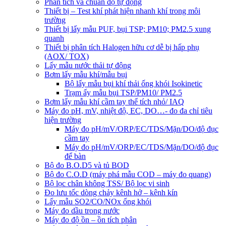
Phân tích và chuẩn độ tự động
Thiết bị – Test khí phát hiện nhanh khí trong môi
trường
Thiết bị lấy mẫu PUF, bụi TSP; PM10; PM2.5 xung
quanh
Thiết bị phân tích Halogen hữu cơ dễ bị hấp phụ
(AOX/ TOX)
Lấy mẫu nước thải tự động
Bơm lấy mẫu khí/mẫu bụi
Bộ lấy mẫu bụi khí thải ống khói Isokinetic
Trạm ấy mẫu bụi TSP/PM10/ PM2.5
Bơm lấy mẫu khí cầm tay thể tích nhỏ/ IAQ
Máy đo pH, mV, nhiệt độ, EC, DO…- đo đa chỉ tiêu
hiện trường
Máy đo pH/mV/ORP/EC/TDS/Mặn/DO/độ đục
cầm tay
Máy đo pH/mV/ORP/EC/TDS/Mặn/DO/độ đục
để bàn
Bộ đo B.O.D5 và tủ BOD
Bộ đo C.O.D (máy phá mẫu COD – máy đo quang)
Bộ lọc chân không TSS/ Bộ lọc vi sinh
Đo lưu tốc dòng chảy kênh hở – kênh kín
Lấy mẫu SO2/CO/NOx ống khói
Máy đo dầu trong nước
Máy đo độ ồn – ồn tích phân