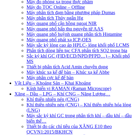
Máy đo phóng xạ trong thực phẩm
Máy đo TOC Online – Offline
Máy phân tích đạm bằng phương pháp Dumas
Máy phân tích Thủy ngân Hg
Máy quang phổ cận hồng ngoại NIR
Máy quang phổ hấp thu nguyên tử AAS
Máy quang phổ huỳnh quang phân tích Histamine
Máy quang phổ phát xạ ICP-OES
Máy sắc ký lỏng cao áp HPLC- lỏng khối phổ LCMS
Phân tích dòng liên tục CFA phân tích SO2 trong bia
Sắc ký khí GC (FID/ECD/NPD/PFPD…) – Khối phổ
MS
Thiết bị phân tích Acid Amin chuyên dụng
Máy khúc xạ kế để bàn – Khúc xạ kế Abbe
Máy phân cực kế để bàn
Vật Liệu – Khoáng Sản – Khai Khoáng
Kính hiển vi RAMAN (Raman Microscope)
Xăng – Dầu – LPG – Khí CNG – Năng Lượng…
Khí thiên nhiên nén (CNG)
Khí thiên nhiên nén (CNG) – Khí thiên nhiên hóa lỏng
(LNG)
Máy sắc ký khí GC trong phân tích khí – dầu khí – dầu
biến thế…
Thiết bị đo các chỉ tiêu của XĂNG E10 theo
QCVN1:2015/BKHCN