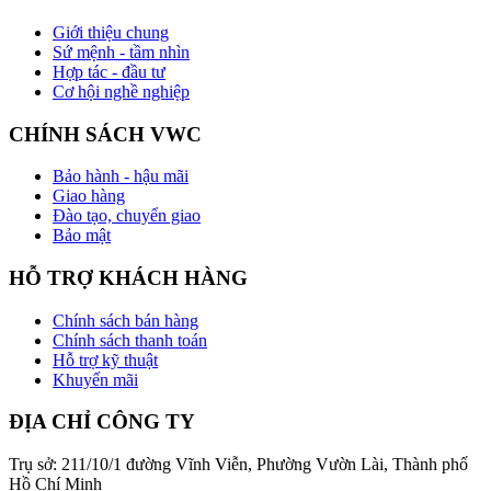
Giới thiệu chung
Sứ mệnh - tầm nhìn
Hợp tác - đầu tư
Cơ hội nghề nghiệp
CHÍNH SÁCH VWC
Bảo hành - hậu mãi
Giao hàng
Đào tạo, chuyển giao
Bảo mật
HỖ TRỢ KHÁCH HÀNG
Chính sách bán hàng
Chính sách thanh toán
Hỗ trợ kỹ thuật
Khuyến mãi
ĐỊA CHỈ CÔNG TY
Trụ sở: 211/10/1 đường Vĩnh Viễn, Phường Vườn Lài, Thành phố
Hồ Chí Minh