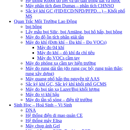
Hệ thống Robot đo pH và độ dẫn trong đất và nước
Máy phân tích đạm Dumas – phân tích CHNSO
Sắc ký khí GC (FID/ECD/NPD/PFPD…) – Khối phổ
MS
Quan Trắc Môi Trường Lao Động
bụi bông
Lấy mẫu bụi Silic, bụi Amiăng, bụi hô hấp, bụi bông
Máy đo độ ồn tích phân giải tần
Máy đo khí (Đơn khí – Đa khí – Đo VOCs)
Máy đo 04 khí
Máy đo khí – dò khí đa chỉ tiêu
Máy đo VOCs cầm tay
Máy đo phóng xạ cầm tay hiện trường
Máy đo rung dải tần (đo rung cục bộ; rung toàn thân;
rung xây dựng)
Máy quang phổ hấp thu nguyên tử AAS
Sắc ký khí GC, Sắc ký khí khối phổ GCMS
Máy đo bụi tán xạ Lazer/Bụi khối lượng
Máy đo vi khí hậu
Máy đo tần số sóng – điện từ trường
Sinh Học – Hoá Sinh – Vi Sinh
DNA
Hệ thống điện di mao quản CE
Hệ thống máy Elisa
Máy chụp ảnh Gel