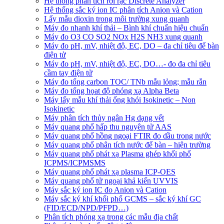
Hệ thống phân tích rời rạc Discrete Analyzer
Hệ thống sắc ký ion IC phân tích Anion và Cation
Lấy mẫu dioxin trong môi trường xung quanh
Máy đo nhanh khí thải – Bình khí chuẩn hiệu chuẩn
Máy đo O3 CO SO2 NOx H2S NH3 xung quanh
Máy đo pH, mV, nhiệt độ, EC, DO – đa chỉ tiêu để bàn
điện tử
Máy đo pH, mV, nhiệt độ, EC, DO…- đo đa chỉ tiêu
cầm tay điện tử
Máy đo tổng carbon TOC/ TNb mẫu lỏng; mẫu rắn
Máy đo tổng họat độ phóng xạ Alpha Beta
Máy lấy mẫu khí thải ống khói Isokinetic – Non
Isokinetic
Máy phân tích thủy ngân Hg dạng vết
Máy quang phổ hấp thu nguyên tử AAS
Máy quang phổ hồng ngoại FTIR đo dầu trong nước
Máy quang phổ phân tích nước để bàn – hiện trường
Máy quang phổ phát xạ Plasma ghép khối phổ
ICPMS/ICPMSMS
Máy quang phổ phát xạ plasma ICP-OES
Máy quang phổ tử ngoại khả kiến UVVIS
Máy sắc ký ion IC đo Anion và Cation
Máy sắc ký khí khối phổ GCMS – sắc ký khí GC
(FID/ECD/NPD/PFPD…)
Phân tích phóng xạ trong các mẫu địa chất