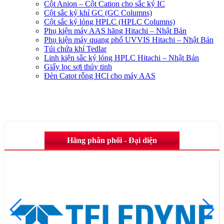
Cột Anion – Cột Cation cho sắc ký IC
Cột sắc ký khí GC (GC Columns)
Cột sắc ký lỏng HPLC (HPLC Columns)
Phụ kiện máy AAS hãng Hitachi – Nhật Bản
Phụ kiện máy quang phổ UVVIS Hitachi – Nhật Bản
Túi chứa khí Tedlar
Linh kiện sắc ký lỏng HPLC Hitachi – Nhật Bản
Giấy lọc sợi thủy tinh
Đèn Catot rỗng HCl cho máy AAS
Hãng phân phối - Đại diện