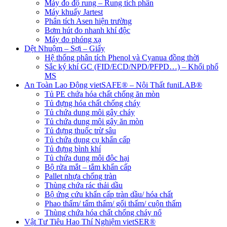
Máy đo độ rung – Rung tích phân
Máy khuấy Jartest
Phân tích Asen hiện trường
Bơm hút đo nhanh khí độc
Máy đo phóng xạ
Dệt Nhuộm – Sợi – Giấy
Hệ thống phân tích Phenol và Cyanua đồng thời
Sắc ký khí GC (FID/ECD/NPD/PFPD…) – Khối phổ
MS
An Toàn Lao Động vietSAFE® – Nội Thất funiLAB®
Tủ PE chứa hóa chất chống ăn mòn
Tủ đựng hóa chất chống cháy
Tủ chứa dung môi gây cháy
Tủ chứa dung môi gây ăn mòn
Tủ đựng thuốc trừ sâu
Tủ chứa dụng cụ khẩn cấp
Tủ đựng bình khí
Tủ chứa dung môi độc hại
Bộ rửa mắt – tắm khẩn cấp
Pallet nhựa chống tràn
Thùng chứa rác thải dầu
Bộ ứng cứu khẩn cấp tràn dầu/ hóa chất
Phao thấm/ tấm thấm/ gối thấm/ cuộn thấm
Thùng chứa hóa chất chống cháy nổ
Vật Tư Tiêu Hao Thí Nghiệm vietSER®