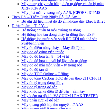
Máy nung chảy mẫu bằng điện tự động chuẩn bị mẫu
XRF/ ICP/ AAS
Máy phá mẫu vi sóng máy AAS, ICPOES; ICPMS
Theo Dõi – Thẩm Định Nhiệt Độ, Độ Ẩm…
Bộ ghi dữ liệu nhiệt độ độ ẩm không dây Ebro EBI 25
Dược Phẩm – Thú Y…
Hệ thống chuẩn bị môi trường tự động
Hệ thống hòa tan dòng chảy tự động theo USP4
Hệ thống lọc nước siêu sạch RO EDI​​ toà nhà sản
xuất/bệnh viện
Máy đo điểm nóng chảy – Máy đô độ kín
Máy đo độ cứng viên thuốc
Máy đo độ hòa tan 8 – 14 vị trí
Máy đo độ hòa tan với bộ lấy mẫu tự động
Máy đo độ mài mòn viên – tỷ trọng bột
Máy đo độ tan rã
Máy đo TOC Online – Offline
Máy đo tổng Cacbon TOC để bàn theo 211 CFR 11
Máy đo tỷ trọng dạng đóng
Máy đo tỷ trọng để bàn
Máy khúc xạ kế điện tử để bàn – cầm tay
Máy kiểm tra độ kín VACUUM LEAK TESTER
Máy phân cực kế để bàn
Máy quang phổ hấp thu nguyên tử AAS
Máy quang phổ Raman cầm tay