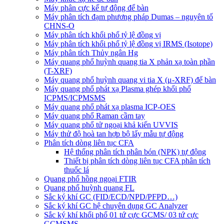
Máy phân cực kế tự động để bàn
Máy phân tích đạm phương pháp Dumas – nguyên tố
CHNS-O
Máy phân tích khối phổ tỷ lệ đồng vị
Máy phân tích khối phổ tỷ lệ đồng vị IRMS (Isotope)
Máy phân tích Thủy ngân Hg
Máy quang phổ huỳnh quang tia X phản xạ toàn phần
(T-XRF)
Máy quang phổ huỳnh quang vi tia X (μ-XRF) để bàn
Máy quang phổ phát xạ Plasma ghép khối phổ
ICPMS/ICPMSMS
Máy quang phổ phát xạ plasma ICP-OES
Máy quang phổ Raman cầm tay
Máy quang phổ tử ngoại khả kiến UVVIS
Máy thử độ hoà tan hợp bộ lấy mẫu tự động
Phân tích dòng liên tục CFA
Hệ thống phân tích phân bón (NPK) tự động
Thiết bị phân tích dòng liên tục CFA phân tích
thuốc lá
Quang phổ hồng ngoại FTIR
Quang phổ huỳnh quang FL
Sắc ký khí GC (FID/ECD/NPD/PFPD…)
Sắc ký khí GC hệ chuyên dụng GC Analyzer
Sắc ký khí khối phổ 01 tứ cực GCMS/ 03 tứ cực
GCMSMS