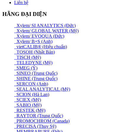
Liên hệ
HÃNG ĐẠI DIỆN
Xylem/ SI ANALYTICS (Đức)
Xylem/ GLOBAL WATER (Mỹ)
Xylem/ EVOQUA (Đức)
Xylem/ B+S (Anh)
vietCALIB® (Hiệu chuẩn)
TOSOH (Nhật Bản)
TISCH (Mỹ)
TELEDYNE (Mỹ)
SMEG (Ý)
SINEO (Trung Quốc)
SHINE (Trung Quốc)
SERCON (Anh)
SEAL ANALYTICAL (Mỹ)
SCION (Hà Lan)
SCIEX (Mỹ)
SABIO (Mỹ)
RESTEK (Mỹ)
RAYTOR (Trung Quốc)
PROMOCHROM (Canada)
PRECISA (Thuỵ Sỹ)
MEMBRAPURE (Đức)