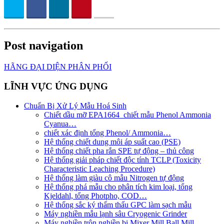
Post navigation
HÃNG ĐẠI DIỆN PHÂN PHỐI
LĨNH VỰC ỨNG DỤNG
Chuẩn Bị Xử Lý Mẫu Hoá Sinh
Chiết dầu mỡ EPA1664_chiết mẫu Phenol Ammonia
Cyanua…
chiết xác định tổng Phenol/ Ammonia…
Hệ thống chiết dung môi áp suất cao (PSE)
Hệ thống chiết pha rắn SPE tự động – thủ công
Hệ thống giải pháp chiết độc tính TCLP (Toxicity
Characteristic Leaching Procedure)
Hệ thống làm giàu cô mẫu Nitrogen tự động
Hệ thống phá mẫu cho phân tích kim loại, tổng
Kjeldahl, tổng Photpho, COD…
Hệ thống sắc ký thẩm thấu GPC làm sạch mẫu
Máy nghiền mẫu lạnh sâu Cryogenic Grinder
Máy nghiền trộn nghiền bi Mixer Mill Ball Mill