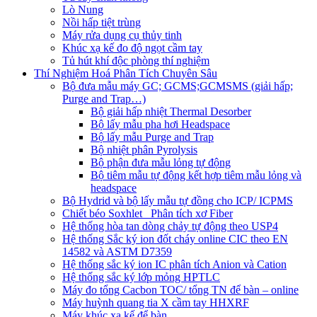
Lò Nung
Nồi hấp tiệt trùng
Máy rửa dụng cụ thủy tinh
Khúc xạ kế đo độ ngọt cầm tay
Tủ hút khí độc phòng thí nghiệm
Thí Nghiệm Hoá Phân Tích Chuyên Sâu
Bộ đưa mẫu máy GC; GCMS;GCMSMS (giải hấp;
Purge and Trap…)
Bộ giải hấp nhiệt Thermal Desorber
Bộ lấy mẫu pha hơi Headspace
Bộ lấy mẫu Purge and Trap
Bộ nhiệt phân Pyrolysis
Bộ phận đưa mẫu lỏng tự động
Bộ tiêm mẫu tự động kết hợp tiêm mẫu lỏng và
headspace
Bộ Hydrid và bộ lấy mẫu tự đồng cho ICP/ ICPMS
Chiết béo Soxhlet_ Phân tích xơ Fiber
Hệ thống hòa tan dòng chảy tự động theo USP4
Hệ thống Sắc ký ion đốt cháy online CIC theo EN
14582 và ASTM D7359
Hệ thống sắc ký ion IC phân tích Anion và Cation
Hệ thống sắc ký lớp mỏng HPTLC
Máy đo tổng Cacbon TOC/ tổng TN để bàn – online
Máy huỳnh quang tia X cầm tay HHXRF
Máy khúc xạ kế để bàn