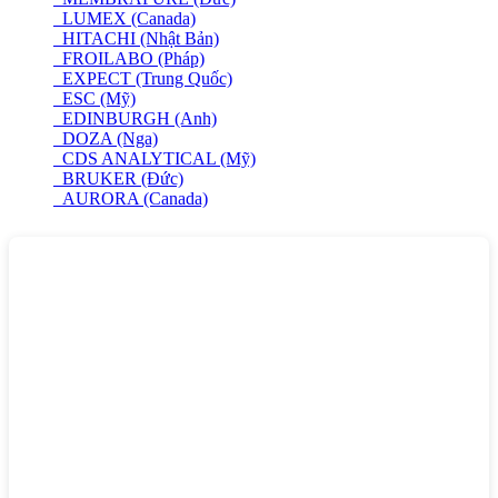
LUMEX (Canada)
HITACHI (Nhật Bản)
FROILABO (Pháp)
EXPECT (Trung Quốc)
ESC (Mỹ)
EDINBURGH (Anh)
DOZA (Nga)
CDS ANALYTICAL (Mỹ)
BRUKER (Đức)
AURORA (Canada)