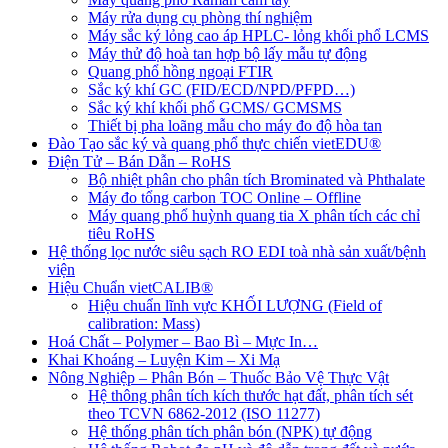
Máy rửa dụng cụ phòng thí nghiệm
Máy sắc ký lỏng cao áp HPLC- lỏng khối phổ LCMS
Máy thử độ hoà tan hợp bộ lấy mẫu tự động
Quang phổ hồng ngoại FTIR
Sắc ký khí GC (FID/ECD/NPD/PFPD…)
Sắc ký khí khối phổ GCMS/ GCMSMS
Thiết bị pha loãng mẫu cho máy đo độ hòa tan
Đào Tạo sắc ký và quang phổ thực chiến vietEDU®
Điện Tử – Bán Dẫn – RoHS
Bộ nhiệt phân cho phân tích Brominated và Phthalate
Máy đo tổng carbon TOC Online – Offline
Máy quang phổ huỳnh quang tia X phân tích các chỉ
tiêu RoHS
Hệ thống lọc nước siêu sạch RO EDI​​ toà nhà sản xuất/bệnh
viện
Hiệu Chuẩn vietCALIB®
Hiệu chuẩn lĩnh vực KHỐI LƯỢNG (Field of
calibration: Mass)
Hoá Chất – Polymer – Bao Bì – Mực In…
Khai Khoáng – Luyện Kim – Xi Mạ
Nông Nghiệp – Phân Bón – Thuốc Bảo Vệ Thực Vật
Hệ thông phân tích kích thước hạt đất, phân tích sét
theo TCVN 6862-2012 (ISO 11277)
Hệ thống phân tích phân bón (NPK) tự động