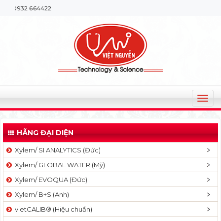
Chào m
T
o
g
HÃNG ĐẠI DIỆN
g
l
Xylem/ SI ANALYTICS (Đức)
e
Xylem/ GLOBAL WATER (Mỹ)
n
a
Xylem/ EVOQUA (Đức)
v
Xylem/ B+S (Anh)
i
g
vietCALIB® (Hiệu chuẩn)
a