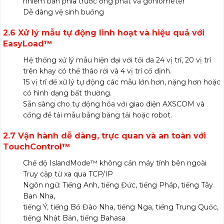
nhiễm bẩn phía trước ống phát và goniometer
Dễ dàng vệ sinh buồng
2.6 Xử lý mẫu tự động linh hoạt và hiệu quả với
EasyLoad™
Hệ thống xử lý mẫu hiện đại với tối đa 24 vị trí, 20 vị trí
trên khay có thể tháo rời và 4 vị trí cố định.
15 vị trí để xử lý tự động các mẫu lớn hơn, nặng hơn hoặc
có hình dạng bất thường.
Sẵn sàng cho tự động hóa với giao diện AXSCOM và
cổng để tải mẫu bằng băng tải hoặc robot.
2.7 Vận hành dễ dàng, trực quan và an toàn với
TouchControl™
Chế độ IslandMode™ không cần máy tính bên ngoài
Truy cập từ xa qua TCP/IP
Ngôn ngữ: Tiếng Anh, tiếng Đức, tiếng Pháp, tiếng Tây
Ban Nha,
tiếng Ý, tiếng Bồ Đào Nha, tiếng Nga, tiếng Trung Quốc,
tiếng Nhật Bản, tiếng Bahasa