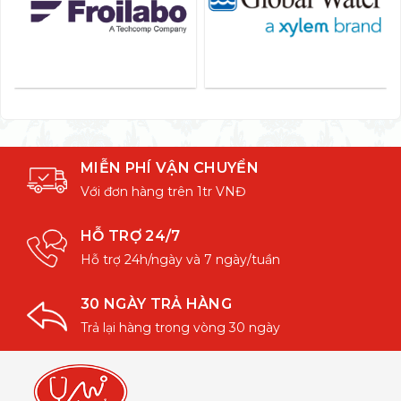
MIỄN PHÍ VẬN CHUYỂN
Với đơn hàng trên 1tr VNĐ
HỖ TRỢ 24/7
Hỗ trợ 24h/ngày và 7 ngày/tuần
30 NGÀY TRẢ HÀNG
Trả lại hàng trong vòng 30 ngày