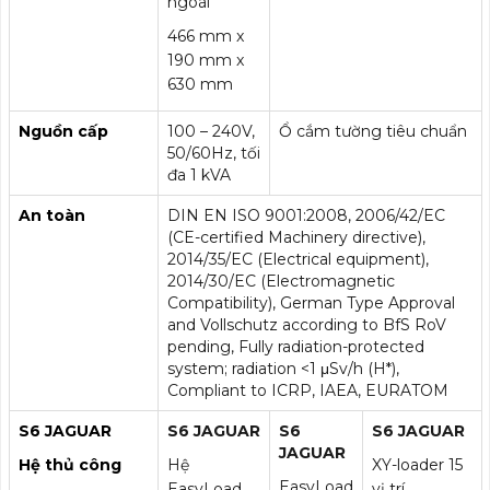
ngoài
466 mm x
190 mm x
630 mm
Nguồn cấp
100 – 240V,
Ổ cắm tường tiêu chuẩn
50/60Hz, tối
đa 1 kVA
An toàn
DIN EN ISO 9001:2008, 2006/42/EC
(CE-certified Machinery directive),
2014/35/EC (Electrical equipment),
2014/30/EC (Electromagnetic
Compatibility), German Type Approval
and Vollschutz according to BfS RoV
pending, Fully radiation-protected
system; radiation <1 μSv/h (H*),
Compliant to ICRP, IAEA, EURATOM
S6 JAGUAR
S6 JAGUAR
S6
S6 JAGUAR
JAGUAR
Hệ thủ công
Hệ
XY-loader 15
EasyLoad
EasyLoad
vị trí