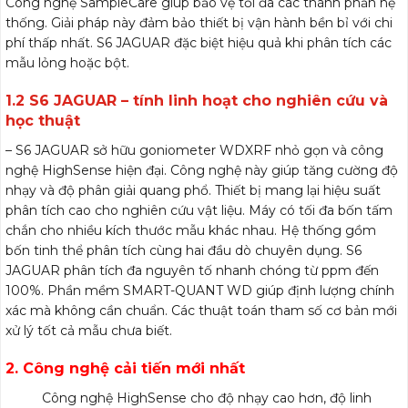
Công nghệ SampleCare giúp bảo vệ tối đa các thành phần hệ
thống. Giải pháp này đảm bảo thiết bị vận hành bền bỉ với chi
phí thấp nhất. S6 JAGUAR đặc biệt hiệu quả khi phân tích các
mẫu lỏng hoặc bột.
1.2 S6 JAGUAR – tính linh hoạt cho nghiên cứu và
học thuật
– S6 JAGUAR sở hữu goniometer WDXRF nhỏ gọn và công
nghệ HighSense hiện đại. Công nghệ này giúp tăng cường độ
nhạy và độ phân giải quang phổ. Thiết bị mang lại hiệu suất
phân tích cao cho nghiên cứu vật liệu. Máy có tối đa bốn tấm
chắn cho nhiều kích thước mẫu khác nhau. Hệ thống gồm
bốn tinh thể phân tích cùng hai đầu dò chuyên dụng. S6
JAGUAR phân tích đa nguyên tố nhanh chóng từ ppm đến
100%. Phần mềm SMART-QUANT WD giúp định lượng chính
xác mà không cần chuẩn. Các thuật toán tham số cơ bản mới
xử lý tốt cả mẫu chưa biết.
2. Công nghệ cải tiến mới nhất
Công nghệ HighSense cho độ nhạy cao hơn, độ linh