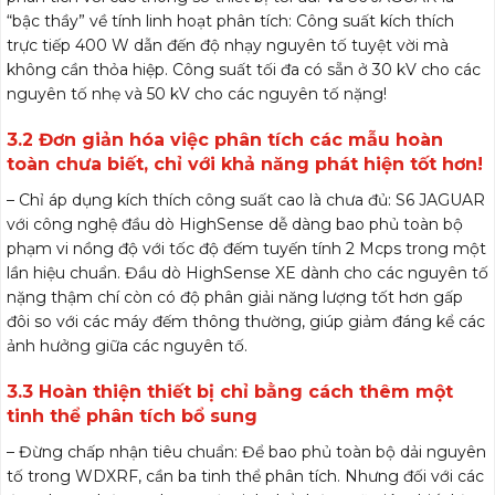
“bậc thầy” về tính linh hoạt phân tích: Công suất kích thích
trực tiếp 400 W dẫn đến độ nhạy nguyên tố tuyệt vời mà
không cần thỏa hiệp. Công suất tối đa có sẵn ở 30 kV cho các
nguyên tố nhẹ và 50 kV cho các nguyên tố nặng!
3.2 Đơn giản hóa việc phân tích các mẫu hoàn
toàn chưa biết, chỉ với khả năng phát hiện tốt hơn!
– Chỉ áp dụng kích thích công suất cao là chưa đủ: S6 JAGUAR
với công nghệ đầu dò HighSense dễ dàng bao phủ toàn bộ
phạm vi nồng độ với tốc độ đếm tuyến tính 2 Mcps trong một
lần hiệu chuẩn. Đầu dò HighSense XE dành cho các nguyên tố
nặng thậm chí còn có độ phân giải năng lượng tốt hơn gấp
đôi so với các máy đếm thông thường, giúp giảm đáng kể các
ảnh hưởng giữa các nguyên tố.
3.3 Hoàn thiện thiết bị chỉ bằng cách thêm một
tinh thể phân tích bổ sung
– Đừng chấp nhận tiêu chuẩn: Để bao phủ toàn bộ dải nguyên
tố trong WDXRF, cần ba tinh thể phân tích. Nhưng đối với các