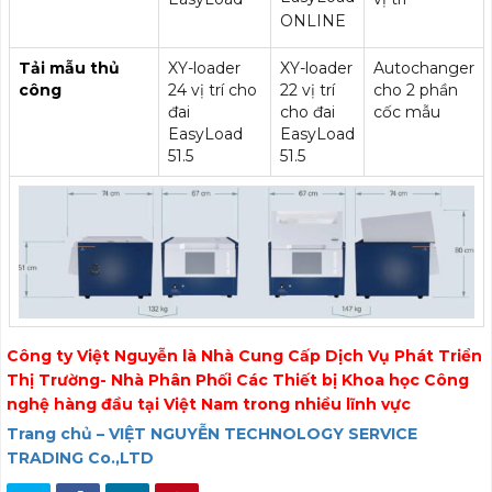
ONLINE
Tải mẫu thủ
XY-loader
XY-loader
Autochanger
công
24 vị trí cho
22 vị trí
cho 2 phần
đai
cho đai
cốc mẫu
EasyLoad
EasyLoad
51.5
51.5
Công ty Việt Nguyễn là Nhà Cung Cấp Dịch Vụ Phát Triển
Thị Trường- Nhà Phân Phối Các Thiết bị Khoa học Công
nghệ hàng đầu tại Việt Nam trong nhiều lĩnh vực
Trang chủ – VIỆT NGUYỄN TECHNOLOGY SERVICE
TRADING Co.,LTD