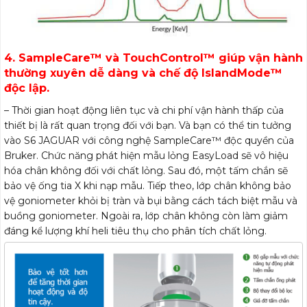
4. SampleCare™ và TouchControl™ giúp vận hành
thường xuyên dễ dàng và chế độ IslandMode™
độc lập.
S6 JAGUAR
– Thời gian hoạt động liên tục và chi phí vận hành thấp của
thiết bị là rất quan trọng đối với bạn. Và bạn có thể tin tưởng
vào S6 JAGUAR với công nghệ SampleCare™ độc quyền của
Bruker. Chức năng phát hiện mẫu lỏng EasyLoad sẽ vô hiệu
hóa chân không đối với chất lỏng. Sau đó, một tấm chắn sẽ
bảo vệ ống tia X khi nạp mẫu. Tiếp theo, lớp chân không bảo
vệ goniometer khỏi bị tràn và bụi bằng cách tách biệt mẫu và
buồng goniometer. Ngoài ra, lớp chân không còn làm giảm
đáng kể lượng khí heli tiêu thụ cho phân tích chất lỏng.