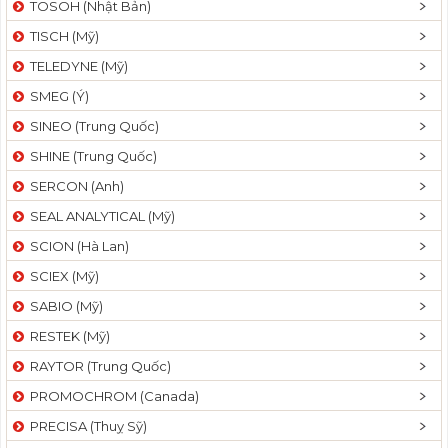
TOSOH (Nhật Bản)
t
TISCH (Mỹ)
i
o
TELEDYNE (Mỹ)
n
SMEG (Ý)
SINEO (Trung Quốc)
SHINE (Trung Quốc)
SERCON (Anh)
SEAL ANALYTICAL (Mỹ)
SCION (Hà Lan)
SCIEX (Mỹ)
SABIO (Mỹ)
RESTEK (Mỹ)
RAYTOR (Trung Quốc)
PROMOCHROM (Canada)
PRECISA (Thuỵ Sỹ)