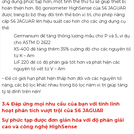
ứng dụng phức tạp hơn, một tinh thể thứ tư sẽ giúp thiết bị
hoàn thiện hơn. Bộ goniometer HighSense của S6 JAGUAR
được trang bị bộ thay đổi tinh thể bốn vị trí, cho phép nâng
cấp S6 JAGUAR lên hiệu suất cao hơn cho các ứng dụng cụ
thể:
Germanium để tăng thông lượng mẫu cho P và S, ví dụ:
cho ASTM D 2622
XS-400 để tăng thêm 35% cường độ cho các nguyên tố
từ K – Am
LiF 220 để có độ phân giải tốt hơn và phát hiện các
nguyên tố vết từ V – Am
– Để có giới hạn phát hiện thấp hơn đối với các nguyên tố
nặng, các bộ lọc khác nhau trong bộ lọc năm vị trí giúp tăng
tỷ lệ đỉnh trên nền!
3.4 Đáp ứng mọi nhu cầu của bạn với tính linh
hoạt phân tích vượt trội của S6 JAGUAR
Sự phức tạp được đơn giản hóa với độ phân giải
cao và công nghệ HighSense