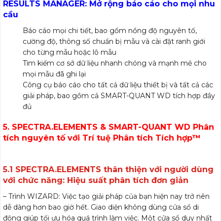
RESULTS MANAGER
: Mở rộng báo cáo cho mọi nhu
cầu
Báo cáo mọi chi tiết, bao gồm nồng độ nguyên tố,
cường độ, thông số chuẩn bị mẫu và cài đặt ranh giới
cho từng mẫu hoặc lô mẫu
Tìm kiếm cơ sở dữ liệu nhanh chóng và mạnh mẽ cho
mọi mẫu đã ghi lại
Công cụ báo cáo cho tất cả dữ liệu thiết bị và tất cả các
giải pháp, bao gồm cả SMART-QUANT WD tích hợp đầy
đủ
5. SPECTRA.ELEMENTS & SMART-QUANT WD Phân
tích nguyên tố với Trí tuệ Phân tích Tích hợp™
S6
JAGUAR
5.1 SPECTRA.ELEMENTS thân thiện với người dùng
với chức năng: Hiệu suất phân tích đơn giản
– Trình WIZARD: Việc tạo giải pháp của bạn hiện nay trở nên
dễ dàng hơn bao giờ hết. Giao diện không dùng cửa sổ di
động giúp tối ưu hóa quá trình làm việc. Một cửa sổ duy nhất