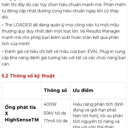
hiển thị đầy đủ các tùy chọn hiệu chuẩn mạnh mẽ. Phần mềm
tự động cập nhật đường cong hiệu chuẩn ngay khi có thay
đổi.
– The LOADER dễ dàng quản lý mọi công việc từ một mẫu
thường quy duy nhất đến một loạt lớn. Và Results Manager
mạnh mẽ cho phép bạn kiểm soát hoàn toàn kết quả phân
tích của mình!
– Đánh giá và hiểu chi tiết về mẫu của bạn: EVAL Plug-in cung
cấp khả năng đánh giá tương tác với tất cả các chức năng bạn
cần.
5.2 Thông số kỹ thuật
Thông số
Ưu điểm
400W
Hiệu năng phân tích (tính
Ống phát tia
đúng và giới hạn phát
50kV tối đa
X
hiện tốt hơn), tối ưu phân
HighSenseTM
17mA tối đa
tích nguyên tố nặng và
nhẹ với vôn thế thấp,