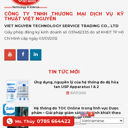
CÔNG TY TNHH THƯƠNG MẠI DỊCH VỤ KỸ
THUẬT VIỆT NGUYỄN
VIET NGUYEN TECHNOLOGY SERVICE TRADING CO., LTD
Giấy phép đăng ký kinh doanh số 0311462335 do sở KHĐT TP Hồ
Chí Minh cấp ngày 03/01/2012
TIN TỨC MỚI
Ứng dụng, nguyên lý của hệ thống đo độ hòa
tan USP Apparatus 1 & 2
30/07/2026
Hệ thống đo TOC Online trong lĩnh vực Dược
phẩm – Giải pháp giám sát nước tinh khiết theo
tiêu chuẩn USP
0785 664422
Ms. Thủy
14/07/2026