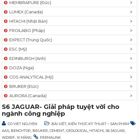
MEMBRAPURE (Đức)
LUMEX (Canada)
HITACHI (Nhật Bản)
FROILABO (Pháp)
EXPECT (Trung Quốc)
ESC (Mỹ)
EDINBURGH (Anh)
DOZA (Nga)
CDS ANALYTICAL (Mỹ)
BRUKER (Đức)
AURORA (Canada)
S6 JAGUAR- Giải pháp tuyệt vời cho
ngành công nghiệp
,
CO VIET NGUYEN
BÀI VIẾT
KIẾN THỨC KỸ THUẬT – SẢN PHẨM
,
,
,
,
,
,
,
AAS
BENCHTOP
BRUKER
CEMENT
GEOLOGICAL
HITACHI
S6 JAGUAR
,
.
WDXRF
XI MĂNG
PERMALINK