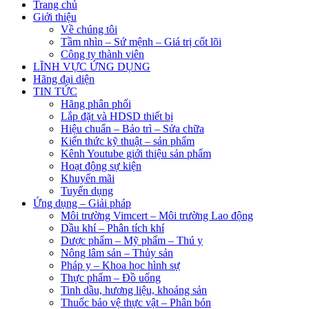
Trang chủ
Giới thiệu
Về chúng tôi
Tầm nhìn – Sứ mệnh – Giá trị cốt lõi
Công ty thành viên
LĨNH VỰC ỨNG DỤNG
Hãng đại diện
TIN TỨC
Hãng phân phối
Lắp đặt và HDSD thiết bị
Hiệu chuẩn – Bảo trì – Sửa chữa
Kiến thức kỹ thuật – sản phẩm
Kênh Youtube giới thiệu sản phẩm
Hoạt động sự kiện
Khuyến mãi
Tuyển dụng
Ứng dụng – Giải pháp
Môi trường Vimcert – Môi trường Lao động
Dầu khí – Phân tích khí
Dược phẩm – Mỹ phẩm – Thú y
Nông lâm sản – Thủy sản
Pháp y – Khoa học hình sự
Thực phẩm – Đồ uống
Tinh dầu, hương liệu, khoáng sản
Thuốc bảo vệ thực vật – Phân bón