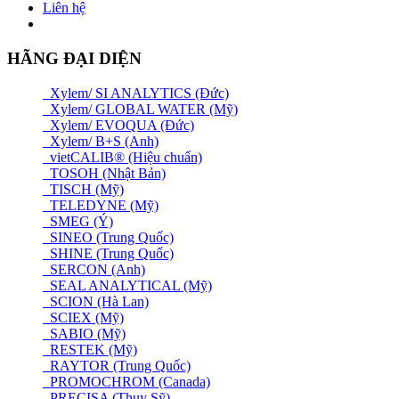
Liên hệ
HÃNG ĐẠI DIỆN
Xylem/ SI ANALYTICS (Đức)
Xylem/ GLOBAL WATER (Mỹ)
Xylem/ EVOQUA (Đức)
Xylem/ B+S (Anh)
vietCALIB® (Hiệu chuẩn)
TOSOH (Nhật Bản)
TISCH (Mỹ)
TELEDYNE (Mỹ)
SMEG (Ý)
SINEO (Trung Quốc)
SHINE (Trung Quốc)
SERCON (Anh)
SEAL ANALYTICAL (Mỹ)
SCION (Hà Lan)
SCIEX (Mỹ)
SABIO (Mỹ)
RESTEK (Mỹ)
RAYTOR (Trung Quốc)
PROMOCHROM (Canada)
PRECISA (Thuỵ Sỹ)