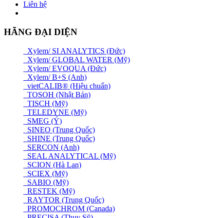
Liên hệ
HÃNG ĐẠI DIỆN
Xylem/ SI ANALYTICS (Đức)
Xylem/ GLOBAL WATER (Mỹ)
Xylem/ EVOQUA (Đức)
Xylem/ B+S (Anh)
vietCALIB® (Hiệu chuẩn)
TOSOH (Nhật Bản)
TISCH (Mỹ)
TELEDYNE (Mỹ)
SMEG (Ý)
SINEO (Trung Quốc)
SHINE (Trung Quốc)
SERCON (Anh)
SEAL ANALYTICAL (Mỹ)
SCION (Hà Lan)
SCIEX (Mỹ)
SABIO (Mỹ)
RESTEK (Mỹ)
RAYTOR (Trung Quốc)
PROMOCHROM (Canada)
PRECISA (Thuỵ Sỹ)