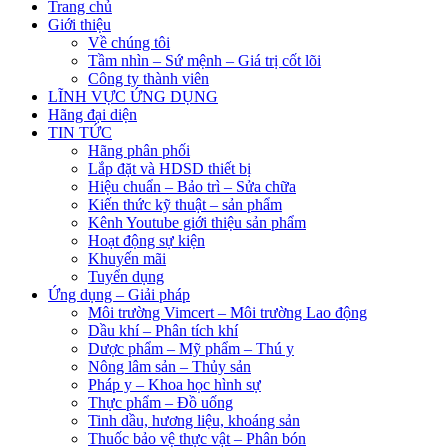
Trang chủ
Giới thiệu
Về chúng tôi
Tầm nhìn – Sứ mệnh – Giá trị cốt lõi
Công ty thành viên
LĨNH VỰC ỨNG DỤNG
Hãng đại diện
TIN TỨC
Hãng phân phối
Lắp đặt và HDSD thiết bị
Hiệu chuẩn – Bảo trì – Sửa chữa
Kiến thức kỹ thuật – sản phẩm
Kênh Youtube giới thiệu sản phẩm
Hoạt động sự kiện
Khuyến mãi
Tuyển dụng
Ứng dụng – Giải pháp
Môi trường Vimcert – Môi trường Lao động
Dầu khí – Phân tích khí
Dược phẩm – Mỹ phẩm – Thú y
Nông lâm sản – Thủy sản
Pháp y – Khoa học hình sự
Thực phẩm – Đồ uống
Tinh dầu, hương liệu, khoáng sản
Thuốc bảo vệ thực vật – Phân bón