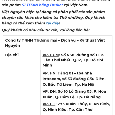
sản phẩm
S1 TITAN hãng Bruker
tại Việt Nam.
Việt Nguyễn hiện tại đang có phân phối các sản phẩm
chuyên sâu khác cho kiểm tra Thổ nhưỡng, Quý khách
hàng có thể xem thêm
tại đây
!
Quý khách có nhu cầu tư vấn, vui lòng liên hệ:
Công ty TNHH Thương mại – Dịch vụ – Kỹ thuật Việt
Nguyễn
Địa chỉ
VP. HCM
: Số N36, đường số 11, P.
Tân Thới Nhất, Q.12, Tp. Hồ Chí
Minh
VP. HN
: Tầng 01 – tòa nhà
Intracom, số 33 đường Cầu Diễn,
Q. Bắc Từ Liêm, Tp. Hà Nội
VP. ĐN
: Số 10 Lỗ Giáng 05, P. Hòa
Xuân, Q. Cẩm Lệ, Tp. Đà Nẵng
VP. CT
: 275 Xuân Thủy, P. An Bình,
Q. Ninh Kiều, Tp. Cần Thơ