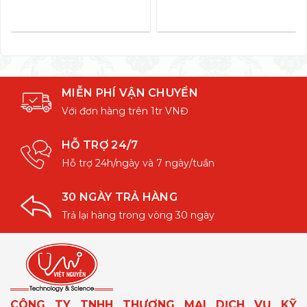
MIỄN PHÍ VẬN CHUYỂN
Với đơn hàng trên 1tr VNĐ
HỖ TRỢ 24/7
Hỗ trợ 24h/ngày và 7 ngày/tuần
30 NGÀY TRẢ HÀNG
Trả lại hàng trong vòng 30 ngày
CÔNG TY TNHH THƯƠNG MẠI DỊCH VỤ KỸ