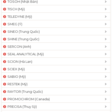
TOSOH (Nhật Bản)
t
TISCH (Mỹ)
i
o
TELEDYNE (Mỹ)
n
SMEG (Ý)
SINEO (Trung Quốc)
SHINE (Trung Quốc)
SERCON (Anh)
SEAL ANALYTICAL (Mỹ)
SCION (Hà Lan)
SCIEX (Mỹ)
SABIO (Mỹ)
RESTEK (Mỹ)
RAYTOR (Trung Quốc)
PROMOCHROM (Canada)
PRECISA (Thuỵ Sỹ)