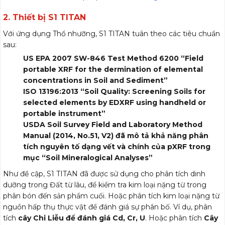
2. Thiết bị S1 TITAN
cho Thổ nhưỡng
Với ứng dụng Thổ nhưỡng, S1 TITAN tuân theo các tiêu chuẩn
sau:
US EPA 2007 SW-846 Test Method 6200 “Field
portable XRF for the dermination of elemental
concentrations in Soil and Sediment”
ISO 13196:2013 “Soil Quality: Screening Soils for
selected elements by EDXRF using handheld or
portable instrument”
USDA Soil Survey Field and Laboratory Method
Manual (2014, No.51, V2) đã mô tả khả năng phân
tích nguyên tố dạng vết và chính của pXRF trong
mục “Soil Mineralogical Analyses”
Như đề cập, S1 TITAN đã được sử dụng cho phân tích dinh
dưỡng trong Đất từ lâu, để kiểm tra kim loại nặng từ trong
phân bón đến sản phẩm cuối. Hoặc phân tích kim loại nặng từ
nguồn hấp thụ thực vật để đánh giá sự phân bố. Ví dụ, phân
tích
cây Chi Liễu để đánh giá Cd, Cr, U
. Hoặc phân tích
Cây