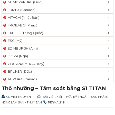
MEMBRAPURE (Đức)
LUMEX (Canada)
HITACHI (Nhật Bản)
FROILABO (Pháp)
EXPECT (Trung Quốc)
ESC (Mỹ)
EDINBURGH (Anh)
DOZA (Nga)
CDS ANALYTICAL (Mỹ)
BRUKER (Đức)
AURORA (Canada)
Thổ nhưỡng – Tầm soát bằng S1 TITAN
,
,
CO VIET NGUYEN
BÀI VIẾT
KIẾN THỨC KỸ THUẬT – SẢN PHẨM
NÔNG LÂM SẢN - THỦY SẢN
PERMALINK