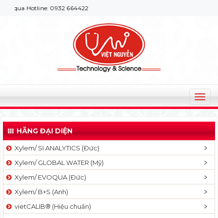
 Hotline: 0932 664422
T
o
g
HÃNG ĐẠI DIỆN
g
l
Xylem/ SI ANALYTICS (Đức)
e
Xylem/ GLOBAL WATER (Mỹ)
n
a
Xylem/ EVOQUA (Đức)
v
Xylem/ B+S (Anh)
i
g
vietCALIB® (Hiệu chuẩn)
a