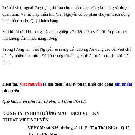
Từ bài viết, ngoài ứng dụng thì lựa chọn khí mang cũng là thông số được
quan tâm. Và rất may mắn khi Việt Nguyễn có bộ phận chuyên trách đồng
hành hỗ trợ cho Quý khách hàng.
Vì khi tối ưu khí mang, Doanh nghiệp vừa tiết kiệm vừa tối ưu phân tích
mà không cần nhiều năng lượng.
Trong tương lai, Việt Nguyễn sẽ mang đến cho người dùng các bài viết chủ
đề này nhiều hơn nữa. Để hỗ trợ người dùng có thiết bị ở mức chi phí thấp
nhất.
———
Hiện tại,
Việt Nguyễn
là đại diện / đại lý phân phối các dòng
sản phẩm
phía trên!
Quý khách có nhu cầu tư vấn, vui lòng liên hệ:
CÔNG TY TNHH THƯƠNG MẠI – DỊCH VỤ – KỸ
THUẬT
VIỆT NGUYỄN
VPHCM: số N36, đường số 11, P. Tân Thới Nhất, Q.12,
Tp. Hồ Chí Minh.