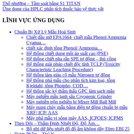
Thổ nhưỡng – Tầm soát bằng S1 TITAN
Ứng dụng của HPLC phân tích thuốc bảo vệ thực vật
LĨNH VỰC ỨNG DỤNG
Chuẩn Bị Xử Lý Mẫu Hoá Sinh
Chiết dầu mỡ EPA1664_chiết mẫu Phenol Ammonia
Cyanua…
chiết xác định tổng Phenol/ Ammonia…
Hệ thống chiết dung môi áp suất cao (PSE)
Hệ thống chiết pha rắn SPE tự động – thủ công
Hệ thống giải pháp chiết độc tính TCLP (Toxicity
Characteristic Leaching Procedure)
Hệ thống làm giàu cô mẫu Nitrogen tự động
Hệ thống phá mẫu cho phân tích kim loại, tổng
Kjeldahl, tổng Photpho, COD…
Hệ thống sắc ký thẩm thấu GPC làm sạch mẫu
Máy nghiền mẫu lạnh sâu Cryogenic Grinder
Máy nghiền trộn nghiền bi Mixer Mill Ball Mill
Máy nung chảy mẫu bằng điện tự động chuẩn bị mẫu
XRF/ ICP/ AAS
Máy phá mẫu vi sóng máy AAS, ICPOES; ICPMS
Theo Dõi – Thẩm Định Nhiệt Độ, Độ Ẩm…
Bộ ghi dữ liệu nhiệt độ độ ẩm không dây Ebro EBI 25