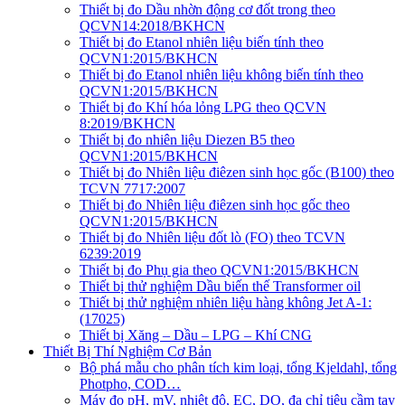
Thiết bị đo Dầu nhờn động cơ đốt trong theo
QCVN14:2018/BKHCN
Thiết bị đo Etanol nhiên liệu biến tính theo
QCVN1:2015/BKHCN
Thiết bị đo Etanol nhiên liệu không biến tính theo
QCVN1:2015/BKHCN
Thiết bị đo Khí hóa lỏng LPG theo QCVN
8:2019/BKHCN
Thiết bị đo nhiên liệu Diezen B5 theo
QCVN1:2015/BKHCN
Thiết bị đo Nhiên liệu điêzen sinh học gốc (B100) theo
TCVN 7717:2007
Thiết bị đo Nhiên liệu điêzen sinh học gốc theo
QCVN1:2015/BKHCN
Thiết bị đo Nhiên liệu đốt lò (FO) theo TCVN
6239:2019
Thiết bị đo Phụ gia theo QCVN1:2015/BKHCN
Thiết bị thử nghiệm Dầu biến thế Transformer oil
Thiết bị thử nghiệm nhiên liệu hàng không Jet A-1:
(17025)
Thiết bị Xăng – Dầu – LPG – Khí CNG
Thiết Bị Thí Nghiệm Cơ Bản
Bộ phá mẫu cho phân tích kim loại, tổng Kjeldahl, tổng
Photpho, COD…
Máy đo pH, mV, nhiệt độ, EC, DO, đa chỉ tiêu cầm tay