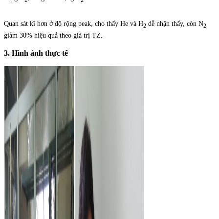
2
2
Quan sát kĩ hơn ở độ rộng peak, cho thấy He và H
dễ nhận thấy, còn N
2
2
giảm 30% hiệu quả theo giá trị TZ.
3. Hình ảnh thực tế