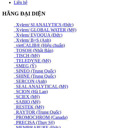
Liên hệ
HÃNG ĐẠI DIỆN
Xylem/ SI ANALYTICS (Đức)
Xylem/ GLOBAL WATER (Mỹ)
Xylem/ EVOQUA (Đức)
Xylem/ B+S (Anh)
vietCALIB® (Hiệu chuẩn)
TOSOH (Nhật Bản)
TISCH (Mỹ)
TELEDYNE (Mỹ)
SMEG (Ý)
SINEO (Trung Quốc)
SHINE (Trung Quốc)
SERCON (Anh)
SEAL ANALYTICAL (Mỹ)
SCION (Hà Lan)
SCIEX (Mỹ)
SABIO (Mỹ)
RESTEK (Mỹ)
RAYTOR (Trung Quốc)
PROMOCHROM (Canada)
PRECISA (Thuỵ Sỹ)
MEMBRAPURE (Đức)