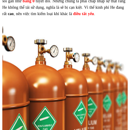
sôi gần như
bằng 0
tuyệt đối. Nhưng chúng ta phải chấp nhập sự thật rằng
He không thể tái sử dụng, nghĩa là sẽ bị cạn kiệt. Vì thế kinh phí He đang
rất
cao
, nên việc tìm kiếm loại khí khác là
điều tất yếu
.