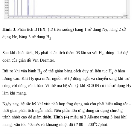
Hình 3
: Phân tích BTEX; (từ trên xuống) hàng 1 sử dụng N
, hàng 2 sử
2
dụng He, hàng 3 sử dụng H
2
Sau khi chiết tách, N
phải phân tích thêm 03 lần so với H
, đúng như dự
2
2
đoán của giản đồ Van Deemter.
Rủi ro khi vận hành H
có thể giảm bằng cách duy trì liên tục H
ở hàm
2
2
lượng cao. Khi H
quá mức, nguồn sẽ tự động ngắt và chuyển sang khí trơ
2
cùng với dòng cảnh báo. Vì thế mà hệ sắc ký khí SCION có thể sử dụng H
2
làm khí mang.
Ngày nay, hệ sắc ký khí vừa phù hợp ứng dụng mà còn phải hiệu năng tốt –
thời gian phân tích ngắn nhất. Nên phần lớn ứng dụng sử dụng chương
trình nhiệt cao để giảm thiểu.
Hình (4)
miêu tả 3 Alkane trong 3 loại khí
o
mang, vận tốc 40cm/s và khoảng nhiệt độ từ 80 – 200
C/phút.