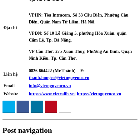
VPHN: Tòa Intracom, Số 33 Cầu Diễn, Phường Cầu
Diễn, Quận Nam Từ Liêm, Hà Nội.
Địa chỉ
VPĐN: Số 10 Lỗ Giáng 5, phường Hòa Xuân, quận
Cẩm Lệ, Tp. Đà Nẵng.
VP Cần Thơ: 275 Xuân Thủy, Phường An Bình, Quận
Ninh Kiều, Tp. Cần Thơ.
0826 664422 (Mr.Thành) – E:
Liên hệ
thanh.hongco@vietnguyenco.vn
Email
info@vietnguyenco.vn
Website
https://www.vietcalib.vn
|
https://vietnguyenco.vn
Post navigation