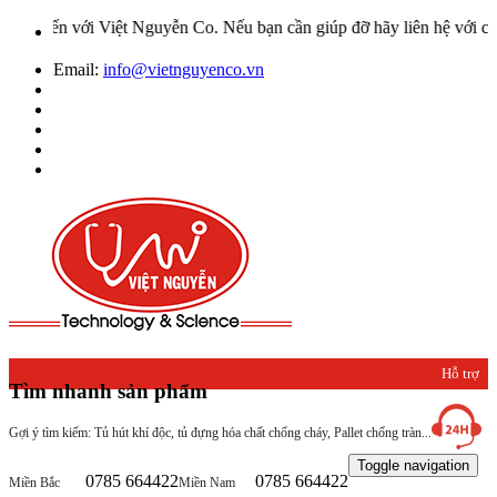
t Nguyễn Co. Nếu bạn cần giúp đỡ hãy liên hệ với chúng tôi qua Hotl
Email:
info@vietnguyenco.vn
Hỗ trợ
Tìm nhanh sản phẩm
khách
Gợi ý tìm kiếm: Tủ hút khí độc, tủ đựng hóa chất chống cháy, Pallet chống tràn...
hàng
Toggle navigation
0785 664422
0785 664422
Miền Bắc
Miền Nam