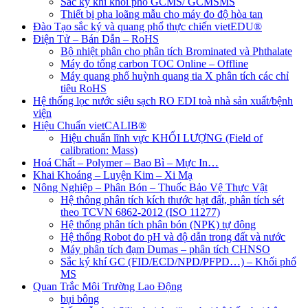
Sắc ký khí khối phổ GCMS/ GCMSMS
Thiết bị pha loãng mẫu cho máy đo độ hòa tan
Đào Tạo sắc ký và quang phổ thực chiến vietEDU®
Điện Tử – Bán Dẫn – RoHS
Bộ nhiệt phân cho phân tích Brominated và Phthalate
Máy đo tổng carbon TOC Online – Offline
Máy quang phổ huỳnh quang tia X phân tích các chỉ
tiêu RoHS
Hệ thống lọc nước siêu sạch RO EDI​​ toà nhà sản xuất/bệnh
viện
Hiệu Chuẩn vietCALIB®
Hiệu chuẩn lĩnh vực KHỐI LƯỢNG (Field of
calibration: Mass)
Hoá Chất – Polymer – Bao Bì – Mực In…
Khai Khoáng – Luyện Kim – Xi Mạ
Nông Nghiệp – Phân Bón – Thuốc Bảo Vệ Thực Vật
Hệ thông phân tích kích thước hạt đất, phân tích sét
theo TCVN 6862-2012 (ISO 11277)
Hệ thống phân tích phân bón (NPK) tự động
Hệ thống Robot đo pH và độ dẫn trong đất và nước
Máy phân tích đạm Dumas – phân tích CHNSO
Sắc ký khí GC (FID/ECD/NPD/PFPD…) – Khối phổ
MS
Quan Trắc Môi Trường Lao Động
bụi bông