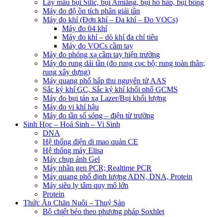
Lấy mẫu bụi Silic, bụi Amiăng, bụi hô hấp, bụi bông
Máy đo độ ồn tích phân giải tần
Máy đo khí (Đơn khí – Đa khí – Đo VOCs)
Máy đo 04 khí
Máy đo khí – dò khí đa chỉ tiêu
Máy đo VOCs cầm tay
Máy đo phóng xạ cầm tay hiện trường
Máy đo rung dải tần (đo rung cục bộ; rung toàn thân;
rung xây dựng)
Máy quang phổ hấp thu nguyên tử AAS
Sắc ký khí GC, Sắc ký khí khối phổ GCMS
Máy đo bụi tán xạ Lazer/Bụi khối lượng
Máy đo vi khí hậu
Máy đo tần số sóng – điện từ trường
Sinh Học – Hoá Sinh – Vi Sinh
DNA
Hệ thống điện di mao quản CE
Hệ thống máy Elisa
Máy chụp ảnh Gel
Máy nhân gen PCR; Realtime PCR
Máy quang phổ định lượng ADN, DNA, Protein
Máy siêu ly tâm quy mô lớn
Protein
Thức Ăn Chăn Nuôi – Thuỷ Sản
Bộ chiết béo theo phương pháp Soxhlet