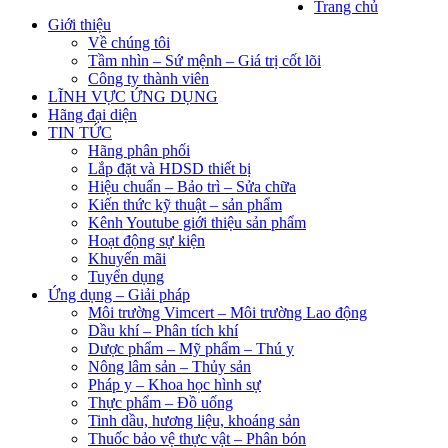
Trang chủ
Giới thiệu
Về chúng tôi
Tầm nhìn – Sứ mệnh – Giá trị cốt lõi
Công ty thành viên
LĨNH VỰC ỨNG DỤNG
Hãng đại diện
TIN TỨC
Hãng phân phối
Lắp đặt và HDSD thiết bị
Hiệu chuẩn – Bảo trì – Sửa chữa
Kiến thức kỹ thuật – sản phẩm
Kênh Youtube giới thiệu sản phẩm
Hoạt động sự kiện
Khuyến mãi
Tuyển dụng
Ứng dụng – Giải pháp
Môi trường Vimcert – Môi trường Lao động
Dầu khí – Phân tích khí
Dược phẩm – Mỹ phẩm – Thú y
Nông lâm sản – Thủy sản
Pháp y – Khoa học hình sự
Thực phẩm – Đồ uống
Tinh dầu, hương liệu, khoáng sản
Thuốc bảo vệ thực vật – Phân bón