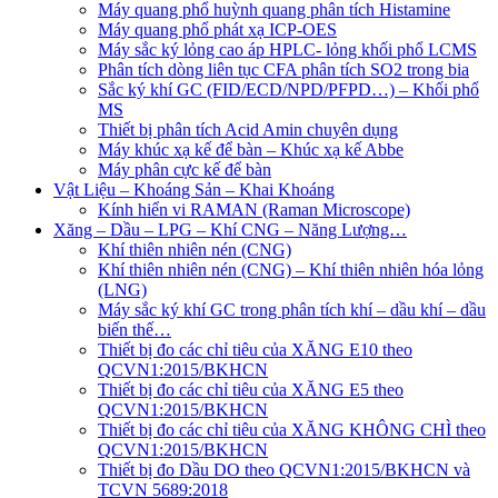
Máy quang phổ huỳnh quang phân tích Histamine
Máy quang phổ phát xạ ICP-OES
Máy sắc ký lỏng cao áp HPLC- lỏng khối phổ LCMS
Phân tích dòng liên tục CFA phân tích SO2 trong bia
Sắc ký khí GC (FID/ECD/NPD/PFPD…) – Khối phổ
MS
Thiết bị phân tích Acid Amin chuyên dụng
Máy khúc xạ kế để bàn – Khúc xạ kế Abbe
Máy phân cực kế để bàn
Vật Liệu – Khoáng Sản – Khai Khoáng
Kính hiển vi RAMAN (Raman Microscope)
Xăng – Dầu – LPG – Khí CNG – Năng Lượng…
Khí thiên nhiên nén (CNG)
Khí thiên nhiên nén (CNG) – Khí thiên nhiên hóa lỏng
(LNG)
Máy sắc ký khí GC trong phân tích khí – dầu khí – dầu
biến thế…
Thiết bị đo các chỉ tiêu của XĂNG E10 theo
QCVN1:2015/BKHCN
Thiết bị đo các chỉ tiêu của XĂNG E5 theo
QCVN1:2015/BKHCN
Thiết bị đo các chỉ tiêu của XĂNG KHÔNG CHÌ theo
QCVN1:2015/BKHCN
Thiết bị đo Dầu DO theo QCVN1:2015/BKHCN và
TCVN 5689:2018