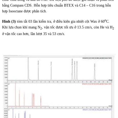
bằng Compass CDS. Hỗn hợp tiêu chuẩn BTEX và C14 – C16 trong hỗn
hợp Isooctane được phân tích.
o
Hình (3)
tóm tắt 03 lần kiểm tra, ở điều kiện gia nhiệt cột Wax ở 60
C.
Khi lựa chọn khí mang N
, vận tốc được tối ưu ở 13.5 cm/s, còn He và H
2
2
ở vận tốc cao hơn, lần lượt 35 và 53 cm/s.
sss