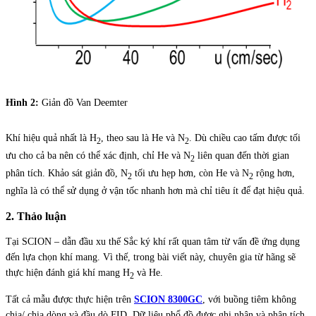
Hình 2:
Giản đồ Van Deemter
Khí hiệu quả nhất là H
, theo sau là He và N
. Dù chiều cao tấm được tối
2
2
ưu cho cả ba nên có thể xác định, chỉ He và N
liên quan đến thời gian
2
phân tích. Khảo sát giản đồ, N
tối ưu hẹp hơn, còn He và N
rộng hơn,
2
2
nghĩa là có thể sử dụng ở vận tốc nhanh hơn mà chỉ tiêu ít để đạt hiệu quả.
2. Thảo luận
Tại SCION – dẫn đầu xu thế Sắc ký khí rất quan tâm từ vấn đề ứng dụng
đến lựa chọn khí mang. Vì thế, trong bài viết này, chuyên gia từ hãng sẽ
thực hiện đánh giá khí mang H
và He.
2
Tất cả mẫu được thực hiện trên
SCION 8300GC
, với buồng tiêm không
chia/ chia dòng và đầu dò FID. Dữ liệu phổ đồ được ghi nhận và phân tích