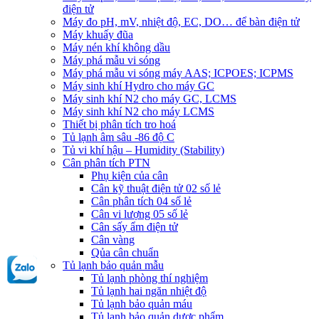
điện tử
Máy đo pH, mV, nhiệt độ, EC, DO… để bàn điện tử
Máy khuấy đũa
Máy nén khí không dầu
Máy phá mẫu vi sóng
Máy phá mẫu vi sóng máy AAS; ICPOES; ICPMS
Máy sinh khí Hydro cho máy GC
Máy sinh khí N2 cho máy GC, LCMS
Máy sinh khí N2 cho máy LCMS
Thiết bị phân tích tro hoá
Tủ lạnh âm sâu -86 độ C
Tủ vi khí hậu – Humidity (Stability)
Cân phân tích PTN
Phụ kiện của cân
Cân kỹ thuật điện tử 02 số lẻ
Cân phân tích 04 số lẻ
Cân vi lượng 05 số lẻ
Cân sấy ẩm điện tử
Cân vàng
Qủa cân chuẩn
Tủ lạnh bảo quản mẫu
Tủ lạnh phòng thí nghiệm
Tủ lạnh hai ngăn nhiệt độ
Tủ lạnh bảo quản máu
Tủ lạnh bảo quản dược phẩm