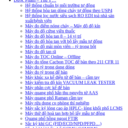
Dược Phẩm – Thú Y…
Hệ thống chuẩn bị môi trường tự động
Hệ thống hòa tan dòng chảy tự động theo USP4
Hệ thống lọc nước siêu sạch RO EDI​​ toà nhà sản
xuất/bệnh viện
Máy đo điểm nóng chảy – Máy đô độ kín
Máy đo độ cứng viên thuốc
Máy đo độ hòa tan 8 – 14 vị trí
Máy đo độ hòa tan với bộ lấy mẫu tự động
Máy đo độ mài mòn viên – tỷ trọng bột
Máy đo độ tan rã
Máy đo TOC Online – Offline
Máy đo tổng Cacbon TOC để bàn theo 211 CFR 11
Máy đo tỷ trọng dạng đóng
Máy đo tỷ trọng để bàn
Máy khúc xạ kế điện tử để bàn – cầm tay
Máy kiểm tra độ kín VACUUM LEAK TESTER
Máy phân cực kế để bàn
Máy quang phổ hấp thu nguyên tử AAS
Máy quang phổ Raman cầm tay
Máy rửa dụng cụ phòng thí nghiệm
Máy sắc ký lỏng cao áp HPLC- lỏng khối phổ LCMS
Máy thử độ hoà tan hợp bộ lấy mẫu tự động
Quang phổ hồng ngoại FTIR
Sắc ký khí GC (FID/ECD/NPD/PFPD…)