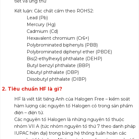
tiết và ung thư
Kết luận: Các chất cấm theo ROHS2:
Lead (Pb)
Mercury (Hg)
Cadmium (Cd)
Hexavalent chromium (Cr6+)
Polybrominated biphenyls (PBB)
Polybrominated diphenyl ether (PBDE)
Bis(2-ethylhexyl) phthalate (DEHP)
Butyl benzyl phthalate (BBP)
Dibutyl phthalate (DBP)
Diisobutyl phthalate (DIBP)
2. Tiêu chuẩn HF là gì?
HF là viết tắt tiếng Anh của Halogen Free – kiểm soát
hàm lượng các nguyên tố Halogen có trong sản phẩm
điện – điện tử.
Các nguyên tố Halogen là những nguyên tố thuộc
nhóm VII A (tức nhóm nguyên tố thứ 7 theo danh pháp
IUPAC hiện đại) trong bảng hệ thống tuần hoàn các