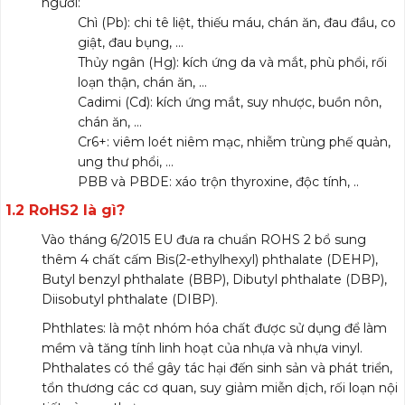
người:
Chì (Pb): chi tê liệt, thiếu máu, chán ăn, đau đầu, co
giật, đau bụng, …
Thủy ngân (Hg): kích ứng da và mắt, phù phổi, rối
loạn thận, chán ăn, …
Cadimi (Cd): kích ứng mắt, suy nhược, buồn nôn,
chán ăn, …
Cr6+: viêm loét niêm mạc, nhiễm trùng phế quản,
ung thư phổi, …
PBB và PBDE: xáo trộn thyroxine, độc tính, ..
1.2 RoHS2 là gì?
Vào tháng 6/2015 EU đưa ra chuẩn ROHS 2 bổ sung
thêm 4 chất cấm Bis(2-ethylhexyl) phthalate (DEHP),
Butyl benzyl phthalate (BBP), Dibutyl phthalate (DBP),
Diisobutyl phthalate (DIBP).
Phthlates: là một nhóm hóa chất được sử dụng để làm
mềm và tăng tính linh hoạt của nhựa và nhựa vinyl.
Phthalates có thể gây tác hại đến sinh sản và phát triển,
tổn thương các cơ quan, suy giảm miễn dịch, rối loạn nội