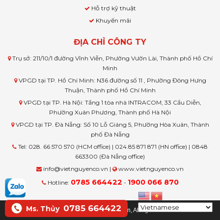
Hỗ trợ kỹ thuật
Khuyến mãi
ĐỊA CHỈ CÔNG TY
Trụ sở: 211/10/1 đường Vĩnh Viễn, Phường Vườn Lài, Thành phố Hồ Chí
Minh
VPGD tại TP. Hồ Chí Minh: N36 đường số 11 , Phường Đông Hưng
Thuận, Thành phố Hồ Chí Minh
VPGD tại TP. Hà Nội: Tầng 1 tòa nhà INTRACOM, 33 Cầu Diễn,
Phường Xuân Phương, Thành phố Hà Nội
VPGD tại TP. Đà Nẵng: Số 10 Lỗ Giáng 5, Phường Hòa Xuân, Thành
phố Đà Nẵng
Tel: 028. 66 570 570 (HCM office) | 024.85 871 871 (HN office) | 0848
663300 (Đà Nẵng office)
info@vietnguyenco.vn |
www.vietnguyenco.vn
0785 664422
1900 066 870
Hotline:
-
0785 664422
Ms. Thủy
© Copyright www.vietnguyenco.vn, All rights reserved