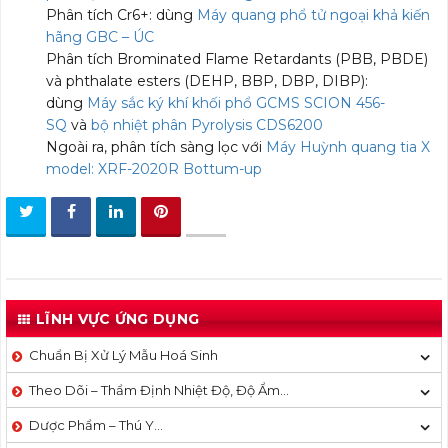
Phân tích Cr6+: dùng
Máy quang phổ tử ngoại khả kiến
hãng GBC – ÚC
Phân tích Brominated Flame Retardants (PBB, PBDE)
và phthalate esters (DEHP, BBP, DBP, DIBP):
dùng
Máy sắc ký khí khối phổ GCMS SCION 456-
SQ
và
bộ nhiệt phân Pyrolysis CDS6200
Ngoài ra, phân tích sàng lọc với
Máy Huỳnh quang tia X
model: XRF-2020R Bottum-up
LĨNH VỰC ỨNG DỤNG
Chuẩn Bị Xử Lý Mẫu Hoá Sinh
Theo Dõi – Thẩm Định Nhiệt Độ, Độ Ẩm…
Dược Phẩm – Thú Y…