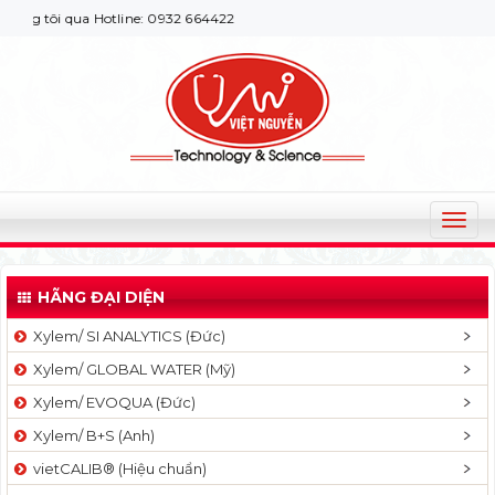
tôi qua Hotline: 0932 664422
T
o
g
HÃNG ĐẠI DIỆN
g
l
Xylem/ SI ANALYTICS (Đức)
e
Xylem/ GLOBAL WATER (Mỹ)
n
a
Xylem/ EVOQUA (Đức)
v
Xylem/ B+S (Anh)
i
g
vietCALIB® (Hiệu chuẩn)
a