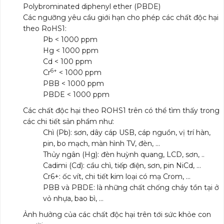
Polybrominated diphenyl ether (PBDE)
Các ngưỡng yêu cầu giới hạn cho phép các chất độc hại
theo RoHS1:
Pb < 1000 ppm
Hg < 1000 ppm
Cd < 100 ppm
6+
Cr
< 1000 ppm
PBB < 1000 ppm
PBDE < 1000 ppm
Các chất độc hại theo ROHS1 trên có thể tìm thấy trong
các chi tiết sản phẩm như:
Chì (Pb): sơn, dây cáp USB, cáp nguồn, vị trí hàn,
pin, bo mạch, màn hình TV, đèn, …
Thủy ngân (Hg): đèn huỳnh quang, LCD, sơn, ..
Cadimi (Cd): cầu chì, tiếp điện, sơn, pin NiCd, …
Cr6+: ốc vít, chi tiết kim loại có mạ Crom, …
PBB và PBDE: là những chất chống cháy tồn tại ở
vỏ nhựa, bao bì, …
Ảnh hưởng của các chất độc hại trên tới sức khỏe con