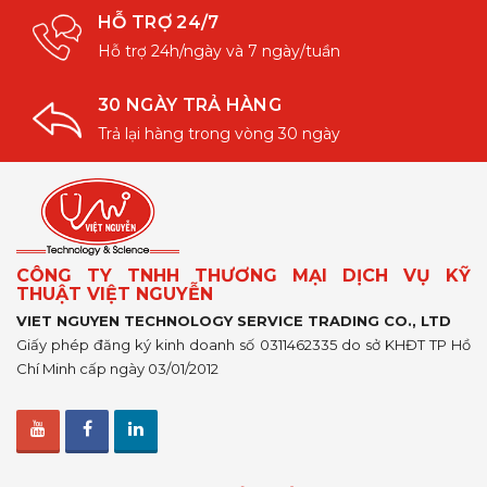
HỖ TRỢ 24/7
Hỗ trợ 24h/ngày và 7 ngày/tuần
30 NGÀY TRẢ HÀNG
Trả lại hàng trong vòng 30 ngày
CÔNG TY TNHH THƯƠNG MẠI DỊCH VỤ KỸ
THUẬT VIỆT NGUYỄN
VIET NGUYEN TECHNOLOGY SERVICE TRADING CO., LTD
Giấy phép đăng ký kinh doanh số 0311462335 do sở KHĐT TP Hồ
Chí Minh cấp ngày 03/01/2012