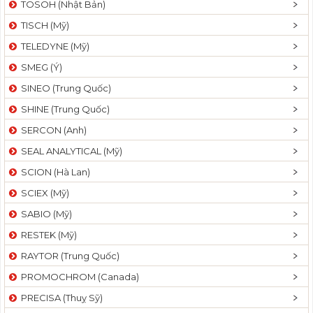
TOSOH (Nhật Bản)
t
TISCH (Mỹ)
i
o
TELEDYNE (Mỹ)
n
SMEG (Ý)
SINEO (Trung Quốc)
SHINE (Trung Quốc)
SERCON (Anh)
SEAL ANALYTICAL (Mỹ)
SCION (Hà Lan)
SCIEX (Mỹ)
SABIO (Mỹ)
RESTEK (Mỹ)
RAYTOR (Trung Quốc)
PROMOCHROM (Canada)
PRECISA (Thuỵ Sỹ)