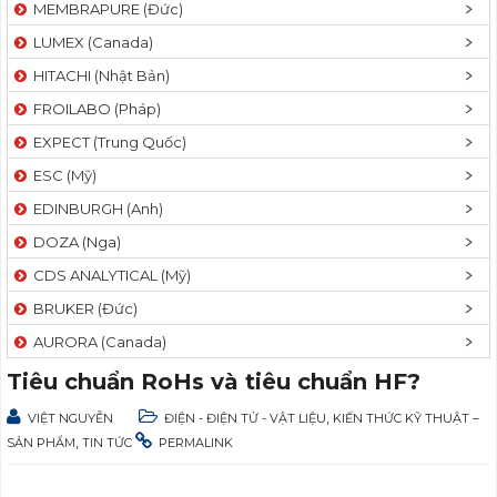
MEMBRAPURE (Đức)
LUMEX (Canada)
HITACHI (Nhật Bản)
FROILABO (Pháp)
EXPECT (Trung Quốc)
ESC (Mỹ)
EDINBURGH (Anh)
DOZA (Nga)
CDS ANALYTICAL (Mỹ)
BRUKER (Đức)
AURORA (Canada)
Tiêu chuẩn RoHs và tiêu chuẩn HF?
,
VIỆT NGUYỄN
ĐIỆN - ĐIỆN TỬ - VẬT LIỆU
KIẾN THỨC KỸ THUẬT –
,
SẢN PHẨM
TIN TỨC
PERMALINK