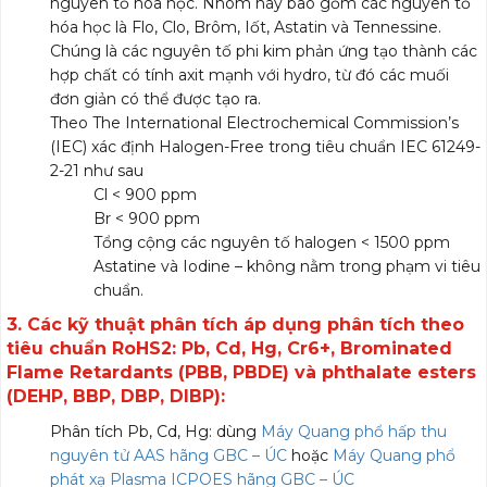
nguyên tố hóa học. Nhóm này bao gồm các nguyên tố
hóa học là Flo, Clo, Brôm, Iốt, Astatin và Tennessine.
Chúng là các nguyên tố phi kim phản ứng tạo thành các
hợp chất có tính axit mạnh với hydro, từ đó các muối
đơn giản có thể được tạo ra.
Theo The International Electrochemical Commission’s
(IEC) xác định Halogen-Free trong tiêu chuẩn IEC 61249-
2-21 như sau
Cl < 900 ppm
Br < 900 ppm
Tổng cộng các nguyên tố halogen < 1500 ppm
Astatine và Iodine – không nằm trong phạm vi tiêu
chuẩn.
3. Các kỹ thuật phân tích áp dụng phân tích theo
tiêu chuẩn RoHS2: Pb, Cd, Hg, Cr6+, Brominated
Flame Retardants (PBB, PBDE) và phthalate esters
(DEHP, BBP, DBP, DIBP):
Phân tích Pb, Cd, Hg: dùng
Máy Quang phổ hấp thu
nguyên tử AAS hãng GBC – ÚC
hoặc
Máy Quang phổ
phát xạ Plasma ICPOES hãng GBC – ÚC