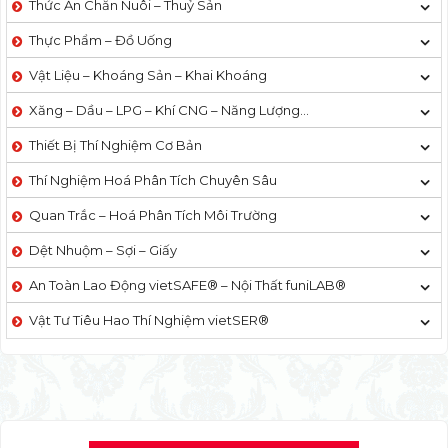
Thức Ăn Chăn Nuôi – Thuỷ Sản
Thực Phẩm – Đồ Uống
Vật Liệu – Khoáng Sản – Khai Khoáng
Xăng – Dầu – LPG – Khí CNG – Năng Lượng…
Thiết Bị Thí Nghiệm Cơ Bản
Thí Nghiệm Hoá Phân Tích Chuyên Sâu
Quan Trắc – Hoá Phân Tích Môi Trường
Dệt Nhuộm – Sợi – Giấy
An Toàn Lao Động vietSAFE® – Nội Thất funiLAB®
Vật Tư Tiêu Hao Thí Nghiệm vietSER®