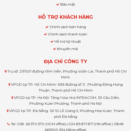
Bảo mật
HỖ TRỢ KHÁCH HÀNG
Chính sách bán hàng
Chính sách thanh toán
Hỗ trợ kỹ thuật
Khuyến mãi
ĐỊA CHỈ CÔNG TY
Trụ sở: 211/10/1 đường Vĩnh Viễn, Phường Vườn Lài, Thành phố Hồ Chí
Minh
VPGD tại TP. Hồ Chí Minh: N36 đường số 11 , Phường Đông Hưng
Thuận, Thành phố Hồ Chí Minh
VPGD tại TP. Hà Nội: Tầng 1 tòa nhà INTRACOM, 33 Cầu Diễn,
Phường Xuân Phương, Thành phố Hà Nội
VPGD tại TP. Đà Nẵng: Số 10 Lỗ Giáng 5, Phường Hòa Xuân, Thành
phố Đà Nẵng
Tel: 028. 66 570 570 (HCM office) | 024.85 871 871 (HN office) | 0848
663300 (Đà Nẵng office)