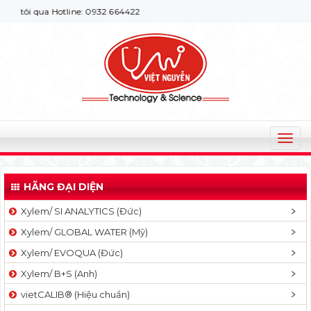
ôi qua Hotline: 0932 664422
T
o
g
HÃNG ĐẠI DIỆN
g
l
Xylem/ SI ANALYTICS (Đức)
e
Xylem/ GLOBAL WATER (Mỹ)
n
a
Xylem/ EVOQUA (Đức)
v
Xylem/ B+S (Anh)
i
g
vietCALIB® (Hiệu chuẩn)
a