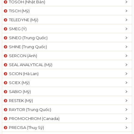
TOSOH (Nhật Bản)
t
TISCH (Mỹ)
i
o
TELEDYNE (Mỹ)
n
SMEG (Ý)
SINEO (Trung Quốc)
SHINE (Trung Quốc)
SERCON (Anh)
SEAL ANALYTICAL (Mỹ)
SCION (Hà Lan)
SCIEX (Mỹ)
SABIO (Mỹ)
RESTEK (Mỹ)
RAYTOR (Trung Quốc)
PROMOCHROM (Canada)
PRECISA (Thuỵ Sỹ)