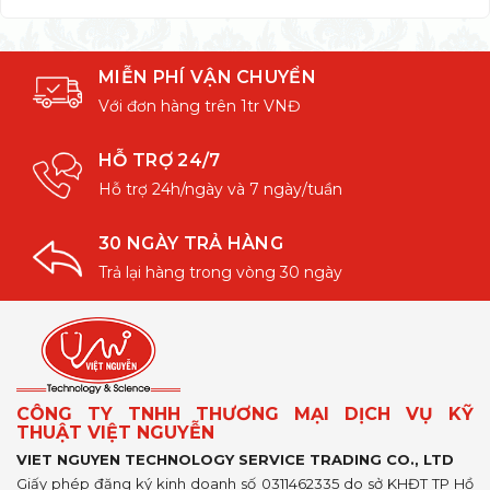
MIỄN PHÍ VẬN CHUYỂN
Với đơn hàng trên 1tr VNĐ
HỖ TRỢ 24/7
Hỗ trợ 24h/ngày và 7 ngày/tuần
30 NGÀY TRẢ HÀNG
Trả lại hàng trong vòng 30 ngày
CÔNG TY TNHH THƯƠNG MẠI DỊCH VỤ KỸ
THUẬT VIỆT NGUYỄN
VIET NGUYEN TECHNOLOGY SERVICE TRADING CO., LTD
Giấy phép đăng ký kinh doanh số 0311462335 do sở KHĐT TP Hồ