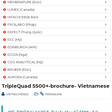
MEMBRAPURE (Đức)
LUMEX (Canada)
HITACHI (Nhật Bản)
FROILABO (Pháp)
EXPECT (Trung Quốc)
ESC (Mỹ)
EDINBURGH (Anh)
DOZA (Nga)
CDS ANALYTICAL (Mỹ)
BRUKER (Đức)
AURORA (Canada)
TripleQuad 5500+-brochure- Vietnamese
VIETNGUYENCO
PERMALINK