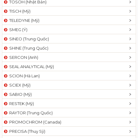
TOSOH (Nhật Bản)
t
TISCH (Mỹ)
i
o
TELEDYNE (Mỹ)
n
SMEG (Ý)
SINEO (Trung Quốc)
SHINE (Trung Quốc)
SERCON (Anh)
SEAL ANALYTICAL (Mỹ)
SCION (Hà Lan)
SCIEX (Mỹ)
SABIO (Mỹ)
RESTEK (Mỹ)
RAYTOR (Trung Quốc)
PROMOCHROM (Canada)
PRECISA (Thuỵ Sỹ)