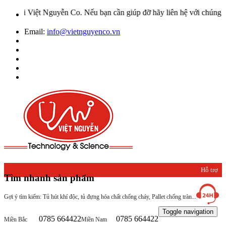
 Nguyễn Co. Nếu bạn cần giúp đỡ hãy liên hệ với chúng tôi qua Hotli
Email:
info@vietnguyenco.vn
Hỗ trợ
Tìm nhanh sản phẩm
khách
Gợi ý tìm kiếm: Tủ hút khí độc, tủ đựng hóa chất chống cháy, Pallet chống tràn...
hàng
Toggle navigation
0785 664422
0785 664422
Miền Bắc
Miền Nam