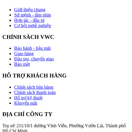
Giới thiệu chung
Sứ mệnh - tầm nhìn
Hợp tác - đầu tư
Cơ hội nghề nghiệp
CHÍNH SÁCH VWC
Bảo hành - hậu mãi
Giao hàng
Đào tạo, chuyển giao
Bảo mật
HỖ TRỢ KHÁCH HÀNG
Chính sách bán hàng
Chính sách thanh toán
Hỗ trợ kỹ thuật
Khuyến mãi
ĐỊA CHỈ CÔNG TY
Trụ sở: 211/10/1 đường Vĩnh Viễn, Phường Vườn Lài, Thành phố
Hồ Chí Minh