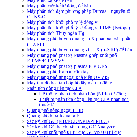
Máy khúc xạ kế để bàn
Máy phân cực kế tự động để bàn
Máy phân tích đạm phương pháp Dumas – nguyên tố
CHNS-O
Máy phân tích khối phổ tỷ lệ đồng vị
Máy phân tích khối phổ tỷ lệ đồng vị IRMS (Isotope)
Máy phân tích Thủy ngân Hg
Máy quang phổ huỳnh quang tia X phản xạ toàn phần
(T-XRF)
Máy quang phổ huỳnh quang vi tia X (μ-XRF) để bàn
Máy quang phổ phát xạ Plasma ghép khối phổ
ICPMS/ICPMSMS
Máy quang phổ phát xạ plasma ICP-OES
Máy quang phổ Raman cầm tay
Máy quang phổ tử ngoại khả kiến UVVIS
Máy thử độ hoà tan hợp bộ lấy mẫu tự động
Phân tích dòng liên tục CFA
Hệ thống phân tích phân bón (NPK) tự động
Thiết bị phân tích dòng liên tục CFA phân tích
thuốc lá
Quang phổ hồng ngoại FTIR
Quang phổ huỳnh quang FL
Sắc ký khí GC (FID/ECD/NPD/PFPD…)
Sắc ký khí GC hệ chuyên dụng GC Analyzer
Sắc ký khí khối phổ 01 tứ cực GCMS/ 03 tứ cực