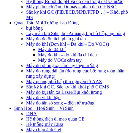
Hệ thống Robot đo pH và độ dẫn trong đất và nước
Máy phân tích đạm Dumas – phân tích CHNSO
Sắc ký khí GC (FID/ECD/NPD/PFPD…) – Khối phổ
MS
Quan Trắc Môi Trường Lao Động
bụi bông
Lấy mẫu bụi Silic, bụi Amiăng, bụi hô hấp, bụi bông
Máy đo độ ồn tích phân giải tần
Máy đo khí (Đơn khí – Đa khí – Đo VOCs)
Máy đo 04 khí
Máy đo khí – dò khí đa chỉ tiêu
Máy đo VOCs cầm tay
Máy đo phóng xạ cầm tay hiện trường
Máy đo rung dải tần (đo rung cục bộ; rung toàn thân;
rung xây dựng)
Máy quang phổ hấp thu nguyên tử AAS
Sắc ký khí GC, Sắc ký khí khối phổ GCMS
Máy đo bụi tán xạ Lazer/Bụi khối lượng
Máy đo vi khí hậu
Máy đo tần số sóng – điện từ trường
Sinh Học – Hoá Sinh – Vi Sinh
DNA
Hệ thống điện di mao quản CE
Hệ thống máy Elisa
Máy chụp ảnh Gel