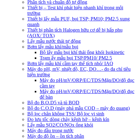
Phân tích và chuẩn độ tự động
Thiết bị – Test khí phát hiện nhanh khí trong môi
trường
Thiết bị lấy mẫu PUF, bụi TSP; PM10; PM2.5 xung
quanh
Thiết bị phân tích Halogen hữu cơ dễ bị hấp phụ
(AOX/ TOX)
Lấy mẫu nước thải tự động
Bơm lấy mẫu khí/mẫu bụi
Bộ lấy mẫu bụi khí thải ống khói Isokinetic
Trạm ấy mẫu bụi TSP/PM10/ PM2.5
Bơm lấy mẫu khí cầm tay thể tích nhỏ/ IAQ
Máy đo pH, mV, nhiệt độ, EC, DO…- đo đa chỉ tiêu
hiện trường
Máy đo pH/mV/ORP/EC/TDS/Mặn/DO/độ đục
cầm tay
Máy đo pH/mV/ORP/EC/TDS/Mặn/DO/độ đục
để bàn
Bộ đo B.O.D5 và tủ BOD
Bộ đo C.O.D (máy phá mẫu COD – máy đo quang)
Bộ lọc chân không TSS/ Bộ lọc vi sinh
Đo lưu tốc dòng chảy kênh hở – kênh kín
Lấy mẫu SO2/CO/NOx ống khói
Máy đo dầu trong nước
Máy đo độ ồn – ồn tích phân