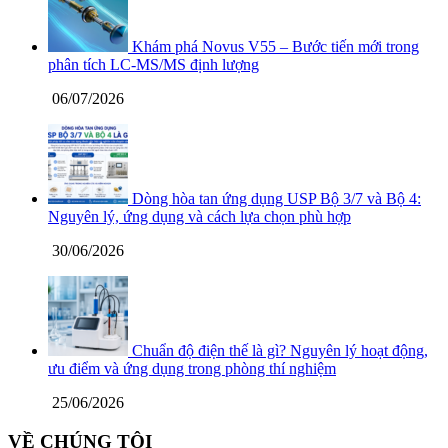
Khám phá Novus V55 – Bước tiến mới trong
phân tích LC-MS/MS định lượng
06/07/2026
Dòng hòa tan ứng dụng USP Bộ 3/7 và Bộ 4:
Nguyên lý, ứng dụng và cách lựa chọn phù hợp
30/06/2026
Chuẩn độ điện thế là gì? Nguyên lý hoạt động,
ưu điểm và ứng dụng trong phòng thí nghiệm
25/06/2026
VỀ CHÚNG TÔI