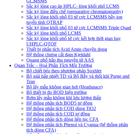
GCMSMS
Sắc ký lỏng cao áp HPLC- lỏng khối phổ LCMS
Sắc ký lỏng điều chế (preparative chromatography)
Sắc ký lỏng khối phổ 03 tứ cực LCMSMS bẫy ion
tuyến tính QTRAP
Sắc ký lỏng khối phổ 03 tứ cực LCMSMS Triple Quad
Sắc ký lỏng khối phổ LCMS
Sắc ký lỏng khối phổ tứ cực kết hợp thời gian bay
UHPLC-QTOF
Thiết bị phân tích Acid Amin chuyên dụng
Hệ thống chưng cất đạm Kjeldahl
Quang phổ hấp thu nguyên tử AAS
Quan Trắc – Hoá Phân Tích Môi Trường
Bộ chiết béo theo phương pháp Soxhlet
Bộ giải hấp nhiệt TD và Bộ Bẫy và thổi khí Purge and
Trap
Bộ lấy mẫu không gian hơi (Headspace)
Bộ thiết bị đo BOD hiện trường
Bơm lấy mẫu không khí lưu lượng thấp
Hệ thống phân tích BOD5 tự động
Hệ thống phân tích COD dùng TiO2
Hệ thống phân tích COD tự động
Hệ thống phân tích dòng liên tục CFA
Hệ thống phân tích Phenol và Cyanua (hệ thống phân
tích dòng CFA)