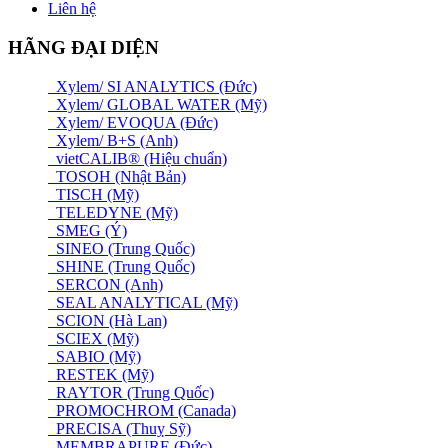
Liên hệ
HÃNG ĐẠI DIỆN
Xylem/ SI ANALYTICS (Đức)
Xylem/ GLOBAL WATER (Mỹ)
Xylem/ EVOQUA (Đức)
Xylem/ B+S (Anh)
vietCALIB® (Hiệu chuẩn)
TOSOH (Nhật Bản)
TISCH (Mỹ)
TELEDYNE (Mỹ)
SMEG (Ý)
SINEO (Trung Quốc)
SHINE (Trung Quốc)
SERCON (Anh)
SEAL ANALYTICAL (Mỹ)
SCION (Hà Lan)
SCIEX (Mỹ)
SABIO (Mỹ)
RESTEK (Mỹ)
RAYTOR (Trung Quốc)
PROMOCHROM (Canada)
PRECISA (Thuỵ Sỹ)
MEMBRAPURE (Đức)