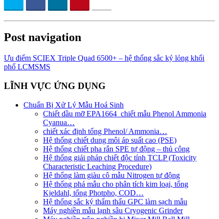
Post navigation
Ưu điểm SCIEX Triple Quad 6500+ – hệ thống sắc ký lỏng khối
phổ LCMSMS
LĨNH VỰC ỨNG DỤNG
Chuẩn Bị Xử Lý Mẫu Hoá Sinh
Chiết dầu mỡ EPA1664_chiết mẫu Phenol Ammonia
Cyanua…
chiết xác định tổng Phenol/ Ammonia…
Hệ thống chiết dung môi áp suất cao (PSE)
Hệ thống chiết pha rắn SPE tự động – thủ công
Hệ thống giải pháp chiết độc tính TCLP (Toxicity
Characteristic Leaching Procedure)
Hệ thống làm giàu cô mẫu Nitrogen tự động
Hệ thống phá mẫu cho phân tích kim loại, tổng
Kjeldahl, tổng Photpho, COD…
Hệ thống sắc ký thẩm thấu GPC làm sạch mẫu
Máy nghiền mẫu lạnh sâu Cryogenic Grinder