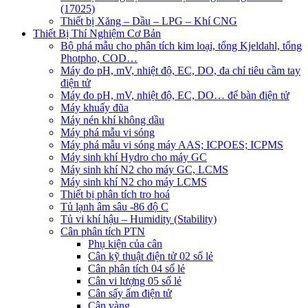
(17025)
Thiết bị Xăng – Dầu – LPG – Khí CNG
Thiết Bị Thí Nghiệm Cơ Bản
Bộ phá mẫu cho phân tích kim loại, tổng Kjeldahl, tổng
Photpho, COD…
Máy đo pH, mV, nhiệt độ, EC, DO, đa chỉ tiêu cầm tay
điện tử
Máy đo pH, mV, nhiệt độ, EC, DO… để bàn điện tử
Máy khuấy đũa
Máy nén khí không dầu
Máy phá mẫu vi sóng
Máy phá mẫu vi sóng máy AAS; ICPOES; ICPMS
Máy sinh khí Hydro cho máy GC
Máy sinh khí N2 cho máy GC, LCMS
Máy sinh khí N2 cho máy LCMS
Thiết bị phân tích tro hoá
Tủ lạnh âm sâu -86 độ C
Tủ vi khí hậu – Humidity (Stability)
Cân phân tích PTN
Phụ kiện của cân
Cân kỹ thuật điện tử 02 số lẻ
Cân phân tích 04 số lẻ
Cân vi lượng 05 số lẻ
Cân sấy ẩm điện tử
Cân vàng