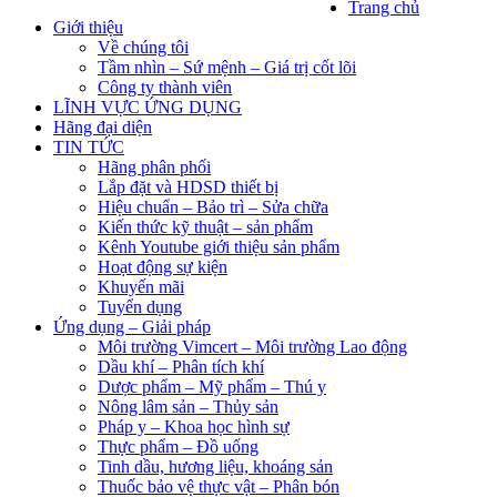
Trang chủ
Giới thiệu
Về chúng tôi
Tầm nhìn – Sứ mệnh – Giá trị cốt lõi
Công ty thành viên
LĨNH VỰC ỨNG DỤNG
Hãng đại diện
TIN TỨC
Hãng phân phối
Lắp đặt và HDSD thiết bị
Hiệu chuẩn – Bảo trì – Sửa chữa
Kiến thức kỹ thuật – sản phẩm
Kênh Youtube giới thiệu sản phẩm
Hoạt động sự kiện
Khuyến mãi
Tuyển dụng
Ứng dụng – Giải pháp
Môi trường Vimcert – Môi trường Lao động
Dầu khí – Phân tích khí
Dược phẩm – Mỹ phẩm – Thú y
Nông lâm sản – Thủy sản
Pháp y – Khoa học hình sự
Thực phẩm – Đồ uống
Tinh dầu, hương liệu, khoáng sản
Thuốc bảo vệ thực vật – Phân bón