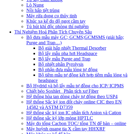
Lò Nung
Nồi hấp tiệt trùng
Máy rửa dụng cụ thủy tinh
Khúc xạ kế đo độ ngọt cầm tay
Tủ hút khí độc phòng thí nghiệm
Thí Nghiệm Hoá Phân Tích Chuyên Sâu
Bộ đưa mẫu máy GC; GCMS;GCMSMS (giải hấp;
Purge and Trap…)
Bộ giải hấp nhiệt Thermal Desorber
Bộ lấy mẫu pha hơi Headspace
Bộ lấy mẫu Purge and Trap
Bộ nhiệt phân Pyrolysis
Bộ phận đưa mẫu lỏng tự động
Bộ tiêm mẫu tự động kết hợp tiêm mẫu lỏng và
headspace
Bộ Hydrid và bộ lấy mẫu tự đồng cho ICP/ ICPMS
Chiết béo Soxhlet_ Phân tích xơ Fiber
Hệ thống hòa tan dòng chảy tự động theo USP4
Hệ thống Sắc ký ion đốt cháy online CIC theo EN
14582 và ASTM D7359
Hệ thống sắc ký ion IC phân tích Anion và Cation
Hệ thống sắc ký lớp mỏng HPTLC
Máy đo tổng Cacbon TOC/ tổng TN để bàn – online
Máy huỳnh quang tia X cầm tay HHXRF