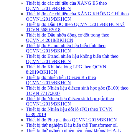
Thiết bị đo các chỉ tiêu của XĂNG E5 theo
QCVN1:2015/BKHCN
Thiết bị đo các chỉ tiêu của XĂNG KHÔNG CHÌ theo
QCVN1:2015/BKHCN
Thiết bị đo Dầu DO theo QCVN1:2015/BKHCN và
TCVN 5689:2018
Thiết bị đo Dầu nhờn động cơ đốt trong theo
QCVN14:2018/BKHCN
Thiết bị đo Etanol nhiên liệu biến tính theo
QCVN1:2015/BKHCN
Thiết bị đo Etanol nhiên liệu không biến tính theo
QCVN1:2015/BKHCN
Thiết bị đo Khí hóa lỏng LPG theo QCVN
8:2019/BKHCN
Thiết bị đo nhiên liệu Diezen B5 theo
QCVN1:2015/BKHCN
Thiết bị đo Nhiên liệu điêzen sinh học gốc (B100) theo
TCVN 7717:2007
Thiết bị đo Nhiên liệu điêzen sinh học gốc theo
QCVN1:2015/BKHCN
Thiết bị đo Nhiên liệu đốt lò (FO) theo TCVN
6239:2019
Thiết bị đo Phụ gia theo QCVN1:2015/BKHCN
Thiết bị thử nghiệm Dầu biến thế Transformer oil
Thiết bị thử nghiệm nhiên liệu hàng không Jet A-1: