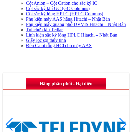
Cột Anion – Cột Cation cho sắc ký IC
Cột sắc ký khí GC (GC Columns)
Cột sắc ký lỏng HPLC (HPLC Columns)
Phụ kiện máy AAS hãng Hitachi – Nhật Bản
Phụ kiện máy quang phổ UVVIS Hitachi – Nhật Bản
Túi chứa khí Tedlar
Linh kiện sắc ký lỏng HPLC Hitachi – Nhật Bản
Giấy lọc sợi thủy tinh
Đèn Catot rỗng HCl cho máy AAS
Hãng phân phối - Đại diện