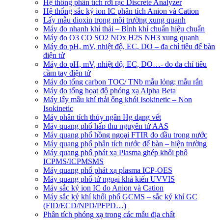
Hệ thống phân tích rời rạc Discrete Analyzer
Hệ thống sắc ký ion IC phân tích Anion và Cation
Lấy mẫu dioxin trong môi trường xung quanh
Máy đo nhanh khí thải – Bình khí chuẩn hiệu chuẩn
Máy đo O3 CO SO2 NOx H2S NH3 xung quanh
Máy đo pH, mV, nhiệt độ, EC, DO – đa chỉ tiêu để bàn
điện tử
Máy đo pH, mV, nhiệt độ, EC, DO…- đo đa chỉ tiêu
cầm tay điện tử
Máy đo tổng carbon TOC/ TNb mẫu lỏng; mẫu rắn
Máy đo tổng họat độ phóng xạ Alpha Beta
Máy lấy mẫu khí thải ống khói Isokinetic – Non
Isokinetic
Máy phân tích thủy ngân Hg dạng vết
Máy quang phổ hấp thu nguyên tử AAS
Máy quang phổ hồng ngoại FTIR đo dầu trong nước
Máy quang phổ phân tích nước để bàn – hiện trường
Máy quang phổ phát xạ Plasma ghép khối phổ
ICPMS/ICPMSMS
Máy quang phổ phát xạ plasma ICP-OES
Máy quang phổ tử ngoại khả kiến UVVIS
Máy sắc ký ion IC đo Anion và Cation
Máy sắc ký khí khối phổ GCMS – sắc ký khí GC
(FID/ECD/NPD/PFPD…)
Phân tích phóng xạ trong các mẫu địa chất