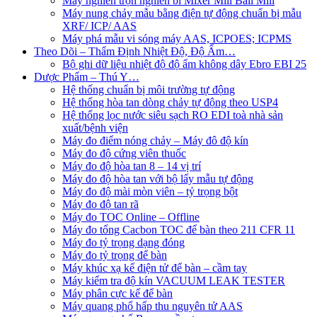
Máy nghiền trộn nghiền bi Mixer Mill Ball Mill
Máy nung chảy mẫu bằng điện tự động chuẩn bị mẫu
XRF/ ICP/ AAS
Máy phá mẫu vi sóng máy AAS, ICPOES; ICPMS
Theo Dõi – Thẩm Định Nhiệt Độ, Độ Ẩm…
Bộ ghi dữ liệu nhiệt độ độ ẩm không dây Ebro EBI 25
Dược Phẩm – Thú Y…
Hệ thống chuẩn bị môi trường tự động
Hệ thống hòa tan dòng chảy tự động theo USP4
Hệ thống lọc nước siêu sạch RO EDI​​ toà nhà sản
xuất/bệnh viện
Máy đo điểm nóng chảy – Máy đô độ kín
Máy đo độ cứng viên thuốc
Máy đo độ hòa tan 8 – 14 vị trí
Máy đo độ hòa tan với bộ lấy mẫu tự động
Máy đo độ mài mòn viên – tỷ trọng bột
Máy đo độ tan rã
Máy đo TOC Online – Offline
Máy đo tổng Cacbon TOC để bàn theo 211 CFR 11
Máy đo tỷ trọng dạng đóng
Máy đo tỷ trọng để bàn
Máy khúc xạ kế điện tử để bàn – cầm tay
Máy kiểm tra độ kín VACUUM LEAK TESTER
Máy phân cực kế để bàn
Máy quang phổ hấp thu nguyên tử AAS