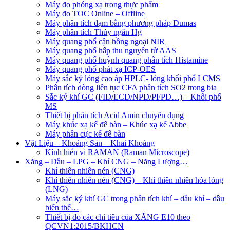
Máy đo phóng xạ trong thực phẩm
Máy đo TOC Online – Offline
Máy phân tích đạm bằng phương pháp Dumas
Máy phân tích Thủy ngân Hg
Máy quang phổ cận hồng ngoại NIR
Máy quang phổ hấp thu nguyên tử AAS
Máy quang phổ huỳnh quang phân tích Histamine
Máy quang phổ phát xạ ICP-OES
Máy sắc ký lỏng cao áp HPLC- lỏng khối phổ LCMS
Phân tích dòng liên tục CFA phân tích SO2 trong bia
Sắc ký khí GC (FID/ECD/NPD/PFPD…) – Khối phổ
MS
Thiết bị phân tích Acid Amin chuyên dụng
Máy khúc xạ kế để bàn – Khúc xạ kế Abbe
Máy phân cực kế để bàn
Vật Liệu – Khoáng Sản – Khai Khoáng
Kính hiển vi RAMAN (Raman Microscope)
Xăng – Dầu – LPG – Khí CNG – Năng Lượng…
Khí thiên nhiên nén (CNG)
Khí thiên nhiên nén (CNG) – Khí thiên nhiên hóa lỏng
(LNG)
Máy sắc ký khí GC trong phân tích khí – dầu khí – dầu
biến thế…
Thiết bị đo các chỉ tiêu của XĂNG E10 theo
QCVN1:2015/BKHCN