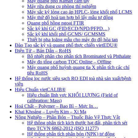
Máy quang phổ Raman cầm tay
Máy rửa dụng cụ phòng thí nghiệm
Máy sắc ký lỏng cao áp HPLC- lỏng khối phổ LCMS
Máy thử độ hoà tan hợp bộ lấy mẫu tự động
Quang phổ hồng ngoại FTIR
Sắc ký khí GC (FID/ECD/NPD/PFPD…)
Sắc ký khí khối phổ GCMS/ GCMSMS
Thiết bị pha loãng mẫu cho máy đo độ hòa tan
Đào Tạo sắc ký và quang phổ thực chiến vietEDU®
Điện Tử – Bán Dẫn – RoHS
Bộ nhiệt phân cho phân tích Brominated và Phthalate
Máy đo tổng carbon TOC Online – Offline
Máy quang phổ huỳnh quang tia X phân tích các chỉ
tiêu RoHS
Hệ thống lọc nước siêu sạch RO EDI​​ toà nhà sản xuất/bệnh
viện
Hiệu Chuẩn vietCALIB®
Hiệu chuẩn lĩnh vực KHỐI LƯỢNG (Field of
calibration: Mass)
Hoá Chất – Polymer – Bao Bì – Mực In…
Khai Khoáng – Luyện Kim – Xi Mạ
Nông Nghiệp – Phân Bón – Thuốc Bảo Vệ Thực Vật
Hệ thông phân tích kích thước hạt đất, phân tích sét
theo TCVN 6862-2012 (ISO 11277)
Hệ thống phân tích phân bón (NPK) tự động