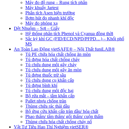
Máy đo độ rung – Rung tích phân
Máy khuấy Jartest
Phân tích Asen hiện trường
Bơm hút đo nhanh khí độc
Máy đo phóng xạ
Dệt Nhuộm – Sợi – Giấy
Hệ thống phân tích Phenol và Cyanua đồng thời
Sắc ký khí GC (FID/ECD/NPD/PFPD…) – Khối phổ
MS
An Toàn Lao Động vietSAFE® – Nội Thất funiLAB®
Tủ PE chứa hóa chất chống ăn mòn
Tủ đựng hóa chất chống cháy
Tủ chứa dung môi gây cháy
Tủ chứa dung môi gây ăn mòn
Tủ đựng thuốc trừ sâu
Tủ chứa dụng cụ khẩn cấp
Tủ đựng bình khí
Tủ chứa dung môi độc hại
Bộ rửa mắt – tắm khẩn cấp
Pallet nhựa chống tràn
Thùng chứa rác thải dầu
Bộ ứng cứu khẩn cấp tràn dầu/ hóa chất
Phao thấm/ tấm thấm/ gối thấm/ cuộn thấm
Thùng chứa hóa chất chống cháy nổ
Vật Tư Tiêu Hao Thí Nghiệm vietSER®