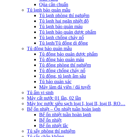
Qủa cân chuẩn
Tủ lạnh bảo quản mẫu
Tủ lạnh phòng thí nghiệm
Tủ lạnh hai ngăn nhiệt độ
Tủ lạnh bảo quản máu
Tủ lạnh bảo quản dược phẩm
Tủ lạnh chống cháy nổ
Tủ lạnh/Tủ đông di động
Tủ đông bảo quản mẫu
Tủ đông bảo quản dược phẩm
Tủ đông bảo quản máu
Tủ đông phòng thí nghiệm
Tủ đông chống cháy nổ
Tủ đông, tủ lạnh âm sâu
Tủ bảo quản xác
Máy làm đá viên / đá tuyết
Tủ ấm vi sinh
Máy cất nước 01 lần, 02 lần
Máy lọc nước siêu sạch loại I, loại II, loại II, RO…
Bể ổn nhiệt – Ổn nhiệt tuần hoàn lạnh
Bể ổn nhiệt tuần hoàn lạnh
Bể ổn nhiệt
Bể ổn nhiệt lắc
Tủ sấy phòng thí nghiệm
Tủ sấy chân không