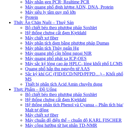
Máy nhân gen PCR; Realtime PCR
Máy quang phổ định lượng ADN, DNA, Protein
Máy siêu ly tâm quy mô lớn
Protein
Thức Ăn Chăn Nuôi – Thuỷ Sản
Bộ chiết béo theo phương pháp Soxhlet
Hệ thống chưng cất đạm Kjeldahl
Máy chiết xơ fiber
Máy phân tích đạm bằng phương pháp Dumas
Máy phân tích Thủy ngân Hg
Máy quang phổ cận hồng ngoại NIR
Máy quang phổ phát xạ ICP-OES
Máy sắc ký lỏng cao áp HPLC- lỏng khối phổ LCMS
Quang phổ hấp thu nguyên tử AAS
Sắc ký khí GC (FID/ECD/NPD/PFPD…) – Khối phổ
MS
Thiết bị phân tích Acid Amin chuyên dụng
Thực Phẩm – Đồ Uống
Bộ chiết béo theo phương pháp Soxhlet
Hệ thống chưng cất đạm Kjeldahl
Hệ thống phân tích Phenol và Cyanua – Phân tích bia/
Malt tự động
Máy chiết xơ fiber
Máy chuẩn độ điện thế – chuẩn độ KARL FISCHER
Máy cộng hưởng từ hạt nhân TD-NMR