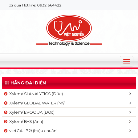
tôi qua Hotline: 0932 664422
T
o
g
HÃNG ĐẠI DIỆN
g
l
Xylem/ SI ANALYTICS (Đức)
e
Xylem/ GLOBAL WATER (Mỹ)
n
a
Xylem/ EVOQUA (Đức)
v
Xylem/ B+S (Anh)
i
g
vietCALIB® (Hiệu chuẩn)
a