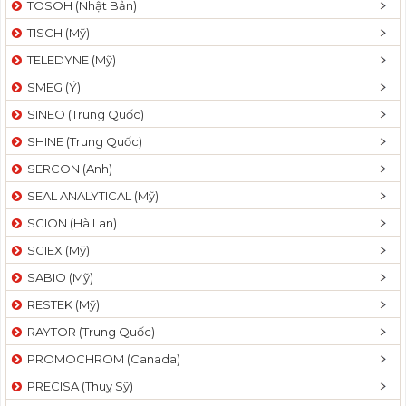
TOSOH (Nhật Bản)
t
TISCH (Mỹ)
i
o
TELEDYNE (Mỹ)
n
SMEG (Ý)
SINEO (Trung Quốc)
SHINE (Trung Quốc)
SERCON (Anh)
SEAL ANALYTICAL (Mỹ)
SCION (Hà Lan)
SCIEX (Mỹ)
SABIO (Mỹ)
RESTEK (Mỹ)
RAYTOR (Trung Quốc)
PROMOCHROM (Canada)
PRECISA (Thuỵ Sỹ)