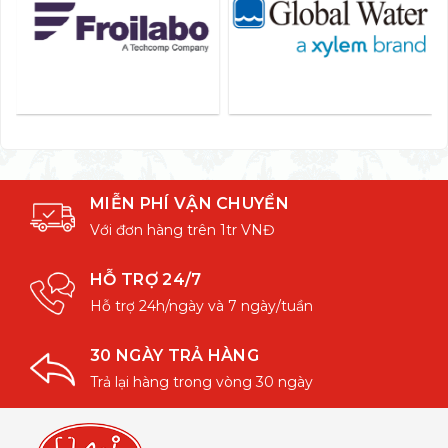
MIỄN PHÍ VẬN CHUYỂN
Với đơn hàng trên 1tr VNĐ
HỖ TRỢ 24/7
Hỗ trợ 24h/ngày và 7 ngày/tuần
30 NGÀY TRẢ HÀNG
Trả lại hàng trong vòng 30 ngày