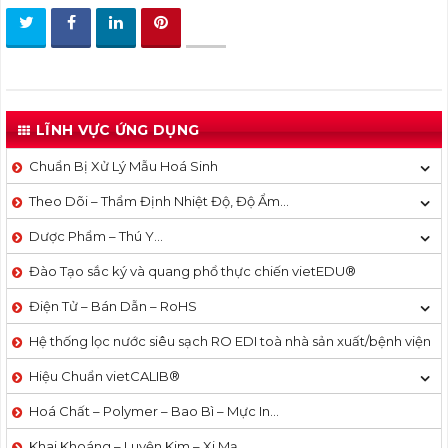
LĨNH VỰC ỨNG DỤNG
Chuẩn Bị Xử Lý Mẫu Hoá Sinh
Theo Dõi – Thẩm Định Nhiệt Độ, Độ Ẩm…
Dược Phẩm – Thú Y…
Đào Tạo sắc ký và quang phổ thực chiến vietEDU®
Điện Tử – Bán Dẫn – RoHS
Hệ thống lọc nước siêu sạch RO EDI​​ toà nhà sản xuất/bệnh viện
Hiệu Chuẩn vietCALIB®
Hoá Chất – Polymer – Bao Bì – Mực In…
Khai Khoáng – Luyện Kim – Xi Mạ