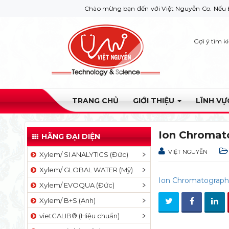
Chào mừng bạn đến với Việt Nguyễn Co. Nếu bạn cần gi
Gợi ý tìm k
TRANG CHỦ
GIỚI THIỆU
LĨNH V
Ion Chromat
HÃNG ĐẠI DIỆN
VIỆT NGUYỄN
Xylem/ SI ANALYTICS (Đức)
Xylem/ GLOBAL WATER (Mỹ)
Ion Chromatograph
Xylem/ EVOQUA (Đức)
Xylem/ B+S (Anh)
vietCALIB® (Hiệu chuẩn)