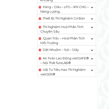
Khoáng
Xăng – Dầu – LPG – Khí CNG –
Năng Lượng…
Thiết Bị Thí Nghiệm Cơ Bản
Thí Nghiệm Hoá Phân Tích
Chuyên Sâu
Quan Trắc – Hoá Phân Tích
Môi Trường
Dệt Nhuộm – Sợi – Giấy
An Toàn Lao Động vietSAFE®
– Nội Thất funiLAB®
Vật Tư Tiêu Hao Thí Nghiệm
vietSER®