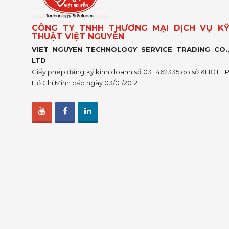
CÔNG TY TNHH THƯƠNG MẠI DỊCH VỤ K
THUẬT VIỆT NGUYỄN
VIET NGUYEN TECHNOLOGY SERVICE TRADING CO.
LTD
Giấy phép đăng ký kinh doanh số 0311462335 do sở KHĐT T
Hồ Chí Minh cấp ngày 03/01/2012