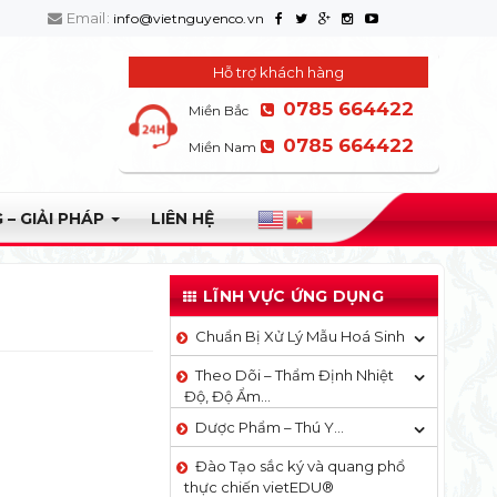
Email:
info@vietnguyenco.vn
Hỗ trợ khách hàng
0785 664422
Miền Bắc
0785 664422
Miền Nam
 – GIẢI PHÁP
LIÊN HỆ
LĨNH VỰC ỨNG DỤNG
Chuẩn Bị Xử Lý Mẫu Hoá Sinh
Theo Dõi – Thẩm Định Nhiệt
Độ, Độ Ẩm…
Dược Phẩm – Thú Y…
Đào Tạo sắc ký và quang phổ
thực chiến vietEDU®