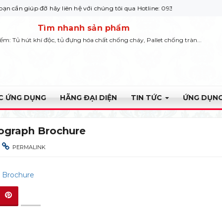
úp đỡ hãy liên hệ với chúng tôi qua Hotline: 0932 664422
Tìm nhanh sản phẩm
iếm: Tủ hút khí độc, tủ đựng hóa chất chống cháy, Pallet chống tràn...
ỰC ỨNG DỤNG
HÃNG ĐẠI DIỆN
TIN TỨC
ỨNG DỤNG
ograph Brochure
PERMALINK
 Brochure