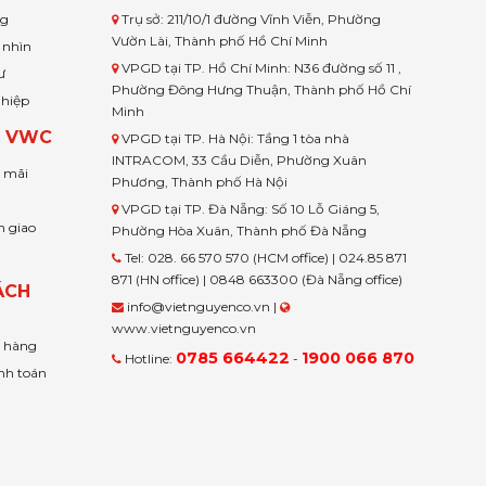
ng
Trụ sở: 211/10/1 đường Vĩnh Viễn, Phường
Vườn Lài, Thành phố Hồ Chí Minh
 nhìn
VPGD tại TP. Hồ Chí Minh: N36 đường số 11 ,
ư
Phường Đông Hưng Thuận, Thành phố Hồ Chí
ghiệp
Minh
H VWC
VPGD tại TP. Hà Nội: Tầng 1 tòa nhà
INTRACOM, 33 Cầu Diễn, Phường Xuân
u mãi
Phương, Thành phố Hà Nội
VPGD tại TP. Đà Nẵng: Số 10 Lỗ Giáng 5,
n giao
Phường Hòa Xuân, Thành phố Đà Nẵng
Tel: 028. 66 570 570 (HCM office) | 024.85 871
871 (HN office) | 0848 663300 (Đà Nẵng office)
ÁCH
info@vietnguyenco.vn |
www.vietnguyenco.vn
n hàng
0785 664422
1900 066 870
Hotline:
-
nh toán
t