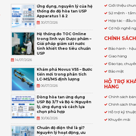
Giới thiệu chu
Ứng dụng, nguyên lý của hệ
thống đo độ hòa tan USP
Sứ mệnh - tầm
Apparatus 1 & 2
Ỹ
Hợp tác - đầu t
30/07/2026
Cơ hội nghề n
,
Hệ thống đo TOC Online
CHÍNH SÁC
trong lĩnh vực Dược phẩm –
P
Giải pháp giám sát nước
tinh khiết theo tiêu chuẩn
Bảo hành - hậ
USP
Giao hàng
14/07/2026
Đào tạo, chuyể
Khám phá Novus V55 – Bước
Bảo mật
tiến mới trong phân tích
LC-MS/MS định lượng
HỖ TRỢ KH
06/07/2026
HÀNG
Chính sách bá
Dòng hòa tan ứng dụng
USP Bộ 3/7 và Bộ 4: Nguyên
Chính sách tha
lý, ứng dụng và cách lựa
chọn phù hợp
Hỗ trợ kỹ thuậ
30/06/2026
Khuyến mãi
Chuẩn độ điện thế là gì?
Nguyên lý hoạt động, ưu