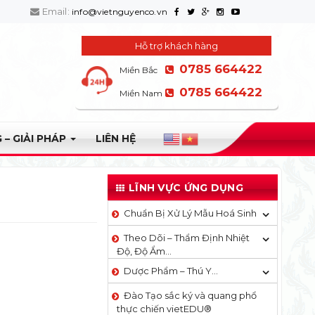
Email:
info@vietnguyenco.vn
Hỗ trợ khách hàng
0785 664422
Miền Bắc
0785 664422
Miền Nam
 – GIẢI PHÁP
LIÊN HỆ
LĨNH VỰC ỨNG DỤNG
Chuẩn Bị Xử Lý Mẫu Hoá Sinh
Theo Dõi – Thẩm Định Nhiệt
Độ, Độ Ẩm…
Dược Phẩm – Thú Y…
Đào Tạo sắc ký và quang phổ
thực chiến vietEDU®