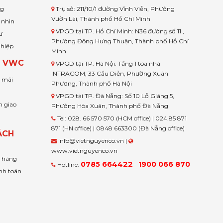
ng
Trụ sở: 211/10/1 đường Vĩnh Viễn, Phường
Vườn Lài, Thành phố Hồ Chí Minh
 nhìn
VPGD tại TP. Hồ Chí Minh: N36 đường số 11 ,
ư
Phường Đông Hưng Thuận, Thành phố Hồ Chí
ghiệp
Minh
H VWC
VPGD tại TP. Hà Nội: Tầng 1 tòa nhà
INTRACOM, 33 Cầu Diễn, Phường Xuân
u mãi
Phương, Thành phố Hà Nội
VPGD tại TP. Đà Nẵng: Số 10 Lỗ Giáng 5,
n giao
Phường Hòa Xuân, Thành phố Đà Nẵng
Tel: 028. 66 570 570 (HCM office) | 024.85 871
871 (HN office) | 0848 663300 (Đà Nẵng office)
ÁCH
info@vietnguyenco.vn |
www.vietnguyenco.vn
n hàng
0785 664422
1900 066 870
Hotline:
-
nh toán
t