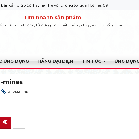
úp đỡ hãy liên hệ với chúng tôi qua Hotline: 0932 664422
Tìm nhanh sản phẩm
iếm: Tủ hút khí độc, tủ đựng hóa chất chống cháy, Pallet chống tràn...
ỰC ỨNG DỤNG
HÃNG ĐẠI DIỆN
TIN TỨC
ỨNG DỤNG
l-mines
PERMALINK