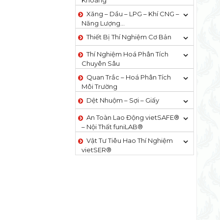
Khoáng
Xăng – Dầu – LPG – Khí CNG –
Năng Lượng…
Thiết Bị Thí Nghiệm Cơ Bản
Thí Nghiệm Hoá Phân Tích
Chuyên Sâu
Quan Trắc – Hoá Phân Tích
Môi Trường
Dệt Nhuộm – Sợi – Giấy
An Toàn Lao Động vietSAFE®
– Nội Thất funiLAB®
Vật Tư Tiêu Hao Thí Nghiệm
vietSER®