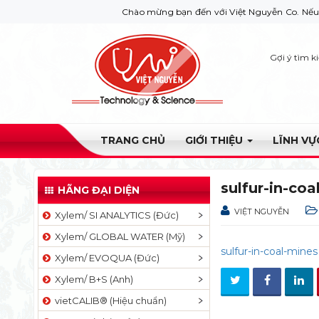
Chào mừng bạn đến với Việt Nguyễn Co. Nếu bạn cần gi
Gợi ý tìm k
TRANG CHỦ
GIỚI THIỆU
LĨNH V
sulfur-in-coa
HÃNG ĐẠI DIỆN
VIỆT NGUYỄN
Xylem/ SI ANALYTICS (Đức)
Xylem/ GLOBAL WATER (Mỹ)
sulfur-in-coal-mines
Xylem/ EVOQUA (Đức)
Xylem/ B+S (Anh)
vietCALIB® (Hiệu chuẩn)