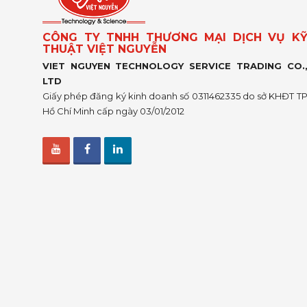
CÔNG TY TNHH THƯƠNG MẠI DỊCH VỤ K
THUẬT VIỆT NGUYỄN
VIET NGUYEN TECHNOLOGY SERVICE TRADING CO.
LTD
Giấy phép đăng ký kinh doanh số 0311462335 do sở KHĐT T
Hồ Chí Minh cấp ngày 03/01/2012