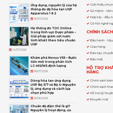
Giới thiệu chu
Ứng dụng, nguyên lý của hệ
thống đo độ hòa tan USP
Sứ mệnh - tầm
Apparatus 1 & 2
Ỹ
Hợp tác - đầu t
30/07/2026
Cơ hội nghề n
,
Hệ thống đo TOC Online
CHÍNH SÁC
trong lĩnh vực Dược phẩm –
P
Giải pháp giám sát nước
tinh khiết theo tiêu chuẩn
Bảo hành - hậ
USP
Giao hàng
14/07/2026
Đào tạo, chuyể
Khám phá Novus V55 – Bước
Bảo mật
tiến mới trong phân tích
LC-MS/MS định lượng
HỖ TRỢ KH
06/07/2026
HÀNG
Chính sách bá
Dòng hòa tan ứng dụng
USP Bộ 3/7 và Bộ 4: Nguyên
Chính sách tha
lý, ứng dụng và cách lựa
chọn phù hợp
Hỗ trợ kỹ thuậ
30/06/2026
Khuyến mãi
Chuẩn độ điện thế là gì?
Nguyên lý hoạt động, ưu