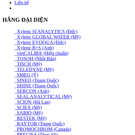
Liên hệ
HÃNG ĐẠI DIỆN
Xylem/ SI ANALYTICS (Đức)
Xylem/ GLOBAL WATER (Mỹ)
Xylem/ EVOQUA (Đức)
Xylem/ B+S (Anh)
vietCALIB® (Hiệu chuẩn)
TOSOH (Nhật Bản)
TISCH (Mỹ)
TELEDYNE (Mỹ)
SMEG (Ý)
SINEO (Trung Quốc)
SHINE (Trung Quốc)
SERCON (Anh)
SEAL ANALYTICAL (Mỹ)
SCION (Hà Lan)
SCIEX (Mỹ)
SABIO (Mỹ)
RESTEK (Mỹ)
RAYTOR (Trung Quốc)
PROMOCHROM (Canada)
PRECISA (Thuỵ Sỹ)