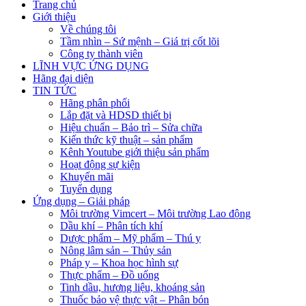
Trang chủ
Giới thiệu
Về chúng tôi
Tầm nhìn – Sứ mệnh – Giá trị cốt lõi
Công ty thành viên
LĨNH VỰC ỨNG DỤNG
Hãng đại diện
TIN TỨC
Hãng phân phối
Lắp đặt và HDSD thiết bị
Hiệu chuẩn – Bảo trì – Sửa chữa
Kiến thức kỹ thuật – sản phẩm
Kênh Youtube giới thiệu sản phẩm
Hoạt động sự kiện
Khuyến mãi
Tuyển dụng
Ứng dụng – Giải pháp
Môi trường Vimcert – Môi trường Lao động
Dầu khí – Phân tích khí
Dược phẩm – Mỹ phẩm – Thú y
Nông lâm sản – Thủy sản
Pháp y – Khoa học hình sự
Thực phẩm – Đồ uống
Tinh dầu, hương liệu, khoáng sản
Thuốc bảo vệ thực vật – Phân bón