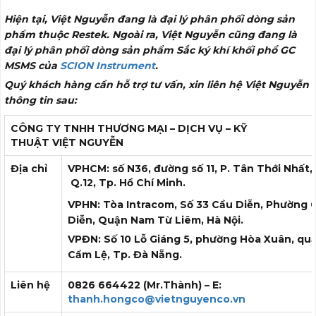
Hiện tại, Việt Nguyễn đang là đại lý phân phối dòng sản
phẩm thuộc Restek. Ngoài ra, Việt Nguyễn cũng đang là
đại lý phân phối dòng sản phẩm Sắc ký khí khối phổ GC
MSMS của
SCION Instrument
.
Quý khách hàng cần hỗ trợ tư vấn, xin liên hệ Việt Nguyễn
thông tin sau:
CÔNG TY TNHH THƯƠNG MẠI – DỊCH VỤ – KỸ
THUẬT
VIỆT NGUYỄN
Địa chỉ
VPHCM: số N36, đường số 11, P. Tân Thới Nhất,
Q.12, Tp. Hồ Chí Minh.
VPHN: Tòa Intracom, Số 33 Cầu Diễn, Phường 
Diễn, Quận Nam Từ Liêm, Hà Nội.
VPĐN: Số 10 Lỗ Giáng 5, phường Hòa Xuân, qu
Cẩm Lệ, Tp. Đà Nẵng.
Liên hệ
0826 664422 (Mr.Thành) – E:
thanh.hongco@vietnguyenco.vn