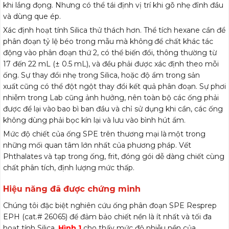
khi lắng đọng. Nhưng có thể tái định vị trí khi gõ nhẹ đỉnh đầu
và dùng que ép.
Xác định hoạt tính Silica thử thách hơn. Thể tích hexane cần để
phân đoạn tỷ lệ béo trong mẫu mà không
.
để chất khác tác
động vào phân đoạn thứ 2, có thể biến đổi, thông thường từ
17 đến 22 mL (± 0.5 mL), và đều phải được xác định theo mỗi
ống. Sự thay đổi nhẹ trong Silica, hoặc độ ẩm trong sản
xuất
.
cũng có thể đột ngột thay đổi kết quả phân đoạn. Sự phơi
nhiễm trong Lab cũng ảnh hưởng, nên toàn bộ các ống phải
được để lại vào
.
bao bì ban đầu và chỉ sử dụng khi cần, các ống
không dùng phải bọc kín lại và lưu vào bình hút ẩm.
Mức độ chiết của ống SPE trên thương mại là
.
một trong
những mối quan tâm lớn nhất của phương pháp. Vết
Phthalates và tạp trong ống, frit, đóng gói dễ dàng chiết cùng
chất phân tích, định lượng mức thấp.
Hiệu năng đã được chứng minh
Chúng tôi đặc biệt nghiên cứu ống phân đoạn SPE Resprep
EPH (cat.# 26065) để đảm bảo chiết nền là ít nhất và tối đa
hoạt tính Silica.
Hình 1
cho thấy mức độ nhiễu nền của