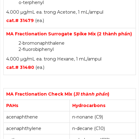
o-terphenyl
4.000 µg/mL ea. trong Acetone, 1 mL/ampul
cat.# 31479
(ea.)
MA Fractionation Surrogate Spike Mix (2 thành phần)
2-bromonaphthalene
2-fluorobiphenyl
4.000 µg/mL ea. trong Hexane, 1 mL/ampul
cat.# 31480
(ea.)
MA Fractionation Check Mix (
31 thành phần
)
PAHs
Hydrocarbons
acenaphthene
n-nonane (C9)
acenaphthylene
n-decane (C10)