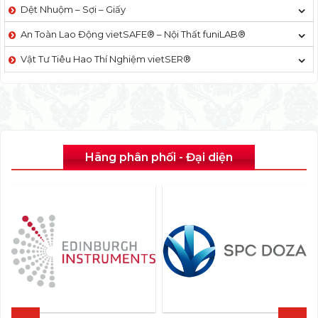
Dệt Nhuộm – Sợi – Giấy
An Toàn Lao Động vietSAFE® – Nội Thất funiLAB®
Vật Tư Tiêu Hao Thí Nghiệm vietSER®
Hãng phân phối - Đại diện