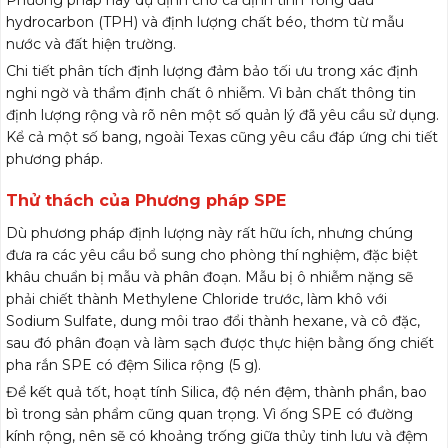
Phương pháp này dự định cho cả định tính Tổng dầu
hydrocarbon (TPH) và định lượng chất béo, thơm từ mẫu
nước và đất hiện trường.
Chi tiết phân tích định lượng đảm bảo tối ưu trong xác định
nghi ngờ và thẩm định chất ô nhiễm. Vì bản chất thông tin
định lượng rộng và rõ nên một số quản lý đã yêu cầu sử dụng.
Kể cả một số bang, ngoài Texas cũng yêu cầu đáp ứng chi tiết
phương pháp.
Thử thách của Phương pháp SPE
Dù phương pháp định lượng này rất hữu ích, nhưng chúng
đưa ra các yêu cầu bổ sung cho phòng thí nghiệm, đặc biệt
khâu chuẩn bị mẫu và phân đoạn. Mẫu bị ô nhiễm nặng sẽ
phải chiết thành Methylene Chloride trước, làm khô với
Sodium Sulfate, dung môi trao đổi thành hexane, và cô đặc,
sau đó phân đoạn và làm sạch được thực hiện bằng ống chiết
pha rắn SPE có đệm Silica rộng (5 g).
Để kết quả tốt, hoạt tính Silica, độ nén đệm, thành phần, bao
bì trong sản phẩm cũng quan trọng. Vì ống SPE có đường
kính rộng, nên sẽ có khoảng trống giữa thủy tinh lưu và đệm