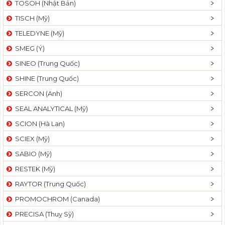
TOSOH (Nhật Bản)
t
TISCH (Mỹ)
i
o
TELEDYNE (Mỹ)
n
SMEG (Ý)
SINEO (Trung Quốc)
SHINE (Trung Quốc)
SERCON (Anh)
SEAL ANALYTICAL (Mỹ)
SCION (Hà Lan)
SCIEX (Mỹ)
SABIO (Mỹ)
RESTEK (Mỹ)
RAYTOR (Trung Quốc)
PROMOCHROM (Canada)
PRECISA (Thuỵ Sỹ)