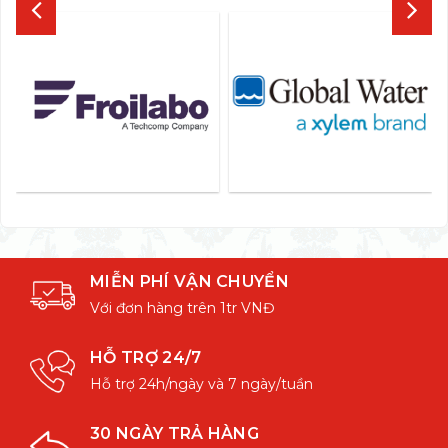
MIỄN PHÍ VẬN CHUYỂN
Với đơn hàng trên 1tr VNĐ
HỖ TRỢ 24/7
Hỗ trợ 24h/ngày và 7 ngày/tuần
30 NGÀY TRẢ HÀNG