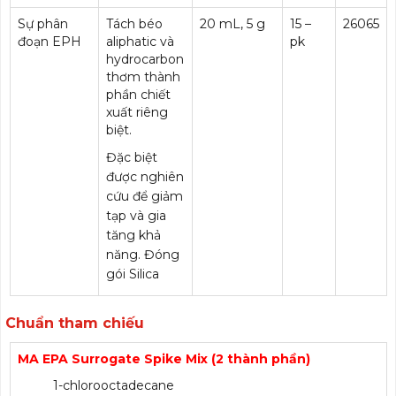
Sự phân
Tách béo
20 mL, 5 g
15 –
26065
đoạn EPH
aliphatic và
pk
hydrocarbon
thơm thành
phần chiết
xuất riêng
biệt.
Đặc biệt
được nghiên
cứu để giảm
tạp và gia
tăng khả
năng. Đóng
gói Silica
Chuẩn tham chiếu
MA EPA Surrogate Spike Mix (2 thành phần)
1-chlorooctadecane