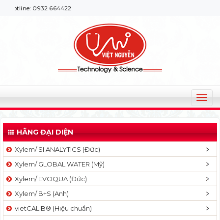
ne: 0932 664422
T
o
g
HÃNG ĐẠI DIỆN
g
l
Xylem/ SI ANALYTICS (Đức)
e
Xylem/ GLOBAL WATER (Mỹ)
n
a
Xylem/ EVOQUA (Đức)
v
Xylem/ B+S (Anh)
i
g
vietCALIB® (Hiệu chuẩn)
a