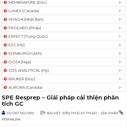
MEMBRAPURE (Đức)
LUMEX (Canada)
HITACHI (Nhật Bản)
FROILABO (Pháp)
EXPECT (Trung Quốc)
ESC (Mỹ)
EDINBURGH (Anh)
DOZA (Nga)
CDS ANALYTICAL (Mỹ)
BRUKER (Đức)
AURORA (Canada)
SPE Resprep – Giải pháp cải thiện phân
tích GC
,
CO VIET NGUYEN
BÀI VIẾT
KIẾN THỨC KỸ THUẬT – SẢN PHẨM
PERMALINK