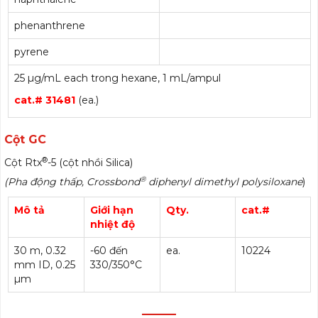
phenanthrene
pyrene
25 µg/mL each trong hexane, 1 mL/ampul
cat.# 31481
(ea.)
Cột GC
®
Cột Rtx
-5 (cột nhồi Silica)
®
(Pha động thấp, Crossbond
diphenyl dimethyl polysiloxane
)
Mô tả
Giới hạn
Qty.
cat.#
nhiệt độ
30 m, 0.32
-60 đến
ea.
10224
mm ID, 0.25
330/350°C
µm
———