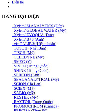
Liên hệ
HÃNG ĐẠI DIỆN
Xylem/ SI ANALYTICS (Đức)
Xylem/ GLOBAL WATER (Mỹ)
Xylem/ EVOQUA (Đức)
Xylem/ B+S (Anh)
vietCALIB® (Hiệu chuẩn)
TOSOH (Nhật Bản)
TISCH (Mỹ)
TELEDYNE (Mỹ)
SMEG (Ý)
SINEO (Trung Quốc)
SHINE (Trung Quốc)
SERCON (Anh)
SEAL ANALYTICAL (Mỹ)
SCION (Hà Lan)
SCIEX (Mỹ)
SABIO (Mỹ)
RESTEK (Mỹ)
RAYTOR (Trung Quốc)
PROMOCHROM (Canada)
PRECISA (Thuỵ Sỹ)