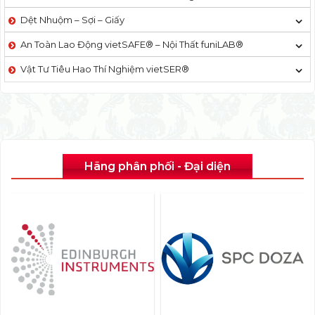
Dệt Nhuộm – Sợi – Giấy
An Toàn Lao Động vietSAFE® – Nội Thất funiLAB®
Vật Tư Tiêu Hao Thí Nghiệm vietSER®
Hãng phân phối - Đại diện