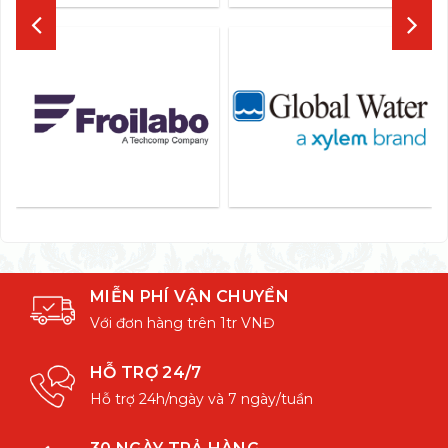
MIỄN PHÍ VẬN CHUYỂN
Với đơn hàng trên 1tr VNĐ
HỖ TRỢ 24/7
Hỗ trợ 24h/ngày và 7 ngày/tuần