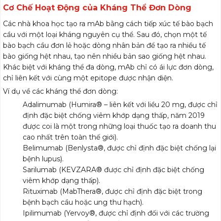
Cơ Chế Hoạt Động của Kháng Thể Đơn Dòng
Các nhà khoa học tạo ra mAb bằng cách tiếp xúc tế bào bạch
cầu với một loại kháng nguyên cụ thể. Sau đó, chọn một tế
bào bạch cầu đơn lẻ hoặc dòng nhân bản để tạo ra nhiều tế
bào giống hệt nhau, tạo nên nhiều bản sao giống hệt nhau.
Khác biệt với kháng thể đa dòng, mAb chỉ có ái lực đơn dòng,
chỉ liên kết với cùng một epitope được nhận diện.
Ví dụ về các kháng thể đơn dòng:
Adalimumab (Humira® – ​​liên kết với liều 20 mg, được chỉ
định đặc biệt chống viêm khớp dạng thấp, năm 2019
được coi là một trong những loại thuốc tạo ra doanh thu
cao nhất trên toàn thế giới).
Belimumab (Benlysta®, được chỉ định đặc biệt chống lại
bệnh lupus).
Sarilumab (KEVZARA® được chỉ định đặc biệt chống
viêm khớp dạng thấp).
Rituximab (MabThera®, được chỉ định đặc biệt trong
bệnh bạch cầu hoặc ung thư hạch).
Ipilimumab (Yervoy®, được chỉ định đối với các trường