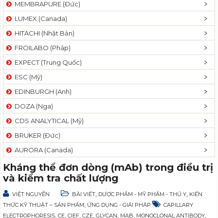
MEMBRAPURE (Đức)
LUMEX (Canada)
HITACHI (Nhật Bản)
FROILABO (Pháp)
EXPECT (Trung Quốc)
ESC (Mỹ)
EDINBURGH (Anh)
DOZA (Nga)
CDS ANALYTICAL (Mỹ)
BRUKER (Đức)
AURORA (Canada)
Kháng thể đơn dòng (mAb) trong điều trị
và kiểm tra chất lượng
,
,
VIỆT NGUYỄN
BÀI VIẾT
DƯỢC PHẨM - MỸ PHẨM - THÚ Y
KIẾN
,
THỨC KỸ THUẬT – SẢN PHẨM
ỨNG DỤNG - GIẢI PHÁP
CAPILLARY
,
,
,
,
,
,
,
ELECTROPHORESIS
CE
CIEF
CZE
GLYCAN
MAB
MONOCLONAL ANTIBODY