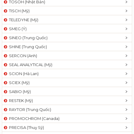
TOSOH (Nhật Bản)
t
TISCH (Mỹ)
i
o
TELEDYNE (Mỹ)
n
SMEG (Ý)
SINEO (Trung Quốc)
SHINE (Trung Quốc)
SERCON (Anh)
SEAL ANALYTICAL (Mỹ)
SCION (Hà Lan)
SCIEX (Mỹ)
SABIO (Mỹ)
RESTEK (Mỹ)
RAYTOR (Trung Quốc)
PROMOCHROM (Canada)
PRECISA (Thuỵ Sỹ)