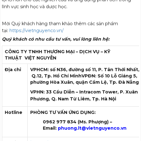
lĩnh vực sinh học và dược học.
Mời Quý khách hàng tham khảo thêm các sản phẩm
tại:
https://vietnguyenco.vn/
Quý khách có nhu cầu tư vấn, vui lòng liên hệ:
CÔNG TY TNHH THƯƠNG MẠI – DỊCH VỤ – KỸ
THUẬT
VIỆT NGUYỄN
Địa chỉ
VPHCM: số N36, đường số 11, P. Tân Thới Nhất,
Q.12, Tp. Hồ Chí Minh
VPĐN: Số 10 Lỗ Giáng 5,
phường Hòa Xuân, quận Cẩm Lệ, Tp. Đà Nẵng
VPHN: 33 Cầu Diễn – Intracom Tower, P. Xuân
Phương, Q. Nam Từ Liêm, Tp. Hà Nội
Hotline
PHÒNG TƯ VẤN ỨNG DỤNG:
0962 977 834 (Ms. Phượng) –
Email:
phuong.lt@vietnguyenco.vn