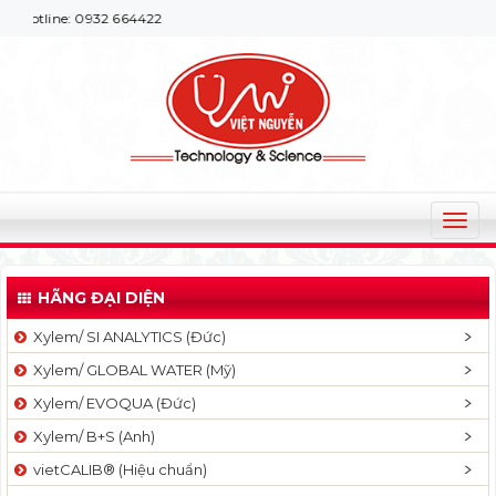
e: 0932 664422
T
o
g
HÃNG ĐẠI DIỆN
g
l
Xylem/ SI ANALYTICS (Đức)
e
Xylem/ GLOBAL WATER (Mỹ)
n
a
Xylem/ EVOQUA (Đức)
v
Xylem/ B+S (Anh)
i
g
vietCALIB® (Hiệu chuẩn)
a