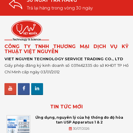
30 NGÀY TRẢ HÀNG
Trả lại hàng trong vòng 30 ngày
CÔNG TY TNHH THƯƠNG MẠI DỊCH VỤ KỸ
THUẬT VIỆT NGUYỄN
VIET NGUYEN TECHNOLOGY SERVICE TRADING CO., LTD
Giấy phép đăng ký kinh doanh số 0311462335 do sở KHĐT TP Hồ
Chí Minh cấp ngày 03/01/2012
TIN TỨC MỚI
Ứng dụng, nguyên lý của hệ thống đo độ hòa
tan USP Apparatus 1 & 2
30/07/2026